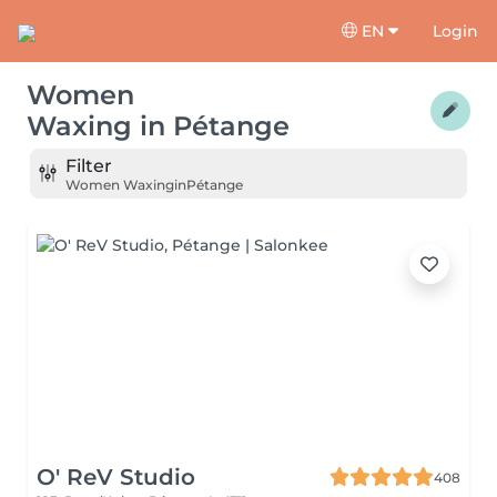
EN
Login
Women
Waxing
in
Pétange
Filter
Women Waxing
in
Pétange
O' ReV Studio
408