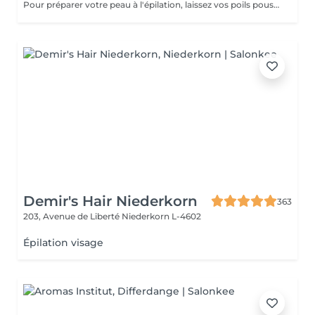
Pour préparer votre peau à l'épilation, laissez vos poils pousser pendant au moins deux semaines après le dernier rasage pour assurer une longueur adéquate. Il est également recommandé, mais non indispensable, d'effectuer un gommage doux 24 heures avant la séance pour éliminer les cellules mortes et faciliter l'extraction des poils. Le jour de l'épilation, évitez d'appliquer des crèmes ou des huiles sur la zone concernée afin d'assurer une bonne adhérence de la cire. Enfin, protégez votre peau en évitant l'exposition au soleil ou les séances de bronzage, qui pourraient la rendre plus sensible et irritable.
Demir's Hair Niederkorn
363
203, Avenue de Liberté
Niederkorn L-4602
Épilation visage