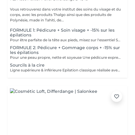
Vous retrouverez dans votre institut des soins du visage et du
corps, avec les produits Thalgo ainsi que des produits de
Polynésie, made in Tahiti, de...
FORMULE 1: Pédicure + Soin visage + -15% sur les
épilations
Pour être parfaite de la tête aux pieds, misez sur l'essentiel Soin du visage Bora Bora ( gommage et massage à l'huile de coco) Une pédicure express au choix rape ou trempage + Coupe et limage des ongles -15 % Sur toutes vos épilations ( à rajouter à votre RDV) Pour plus de précision, n'hésitez pas whatsapp, SMS ou appel au 661 555 858
FORMULE 2: Pédicure + Gommage corps + -15% sur
les épilations
Pour une peau propre, nette et soyeuse Une pédicure express au choix rape ou trempage + Coupe et limage des ongles Un gommage du corps (Monoï ou coco) parfait pour préparer la peau au bronzage -15 % Sur toutes vos épilations ( à rajouter à votre RDV) Pour plus de précision, n'hésitez pas whatsapp, SMS ou appel au 661 555 858
Sourcils à la cire
Ligne supérieure & inférieure Epilation classique réalisée avec une cire professionnelle.