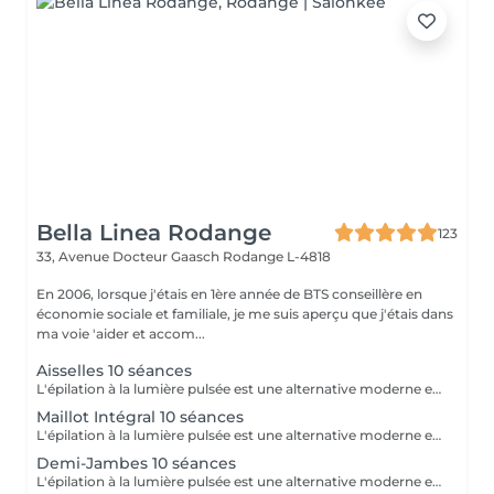
Bella Linea Rodange
123
33, Avenue Docteur Gaasch
Rodange L-4818
En 2006, lorsque j'étais en 1ère année de BTS conseillère en
économie sociale et familiale, je me suis aperçu que j'étais dans
ma voie 'aider et accom...
Aisselles 10 séances
L'épilation à la lumière pulsée est une alternative moderne et performante aux méthodes d'épilation traditionnelles. En émettant des impulsions lumineuses ciblées, elle agit directement sur la racine du poil, affaiblissant progressivement sa repousse jusqu'à obtenir une réduction significative et durable de la pilosité. Les bénéfices : Réduction durable de la pilosité Peau lisse et nette sur le long terme Zones multiples traitées : visage, jambes, aisselles, maillot, bras, dos Méthode sûre et efficace, réalisée par une professionnelle qualifiée Un protocole réalisé en cure, sur plusieurs séances, pour un résultat optimal et adapté à chaque type de peau et de pilosité.
Maillot Intégral 10 séances
L'épilation à la lumière pulsée est une alternative moderne et performante aux méthodes d'épilation traditionnelles. En émettant des impulsions lumineuses ciblées, elle agit directement sur la racine du poil, affaiblissant progressivement sa repousse jusqu'à obtenir une réduction significative et durable de la pilosité. Les bénéfices : Réduction durable de la pilosité Peau lisse et nette sur le long terme Zones multiples traitées : visage, jambes, aisselles, maillot, bras, dos Méthode sûre et efficace, réalisée par une professionnelle qualifiée Un protocole réalisé en cure, sur plusieurs séances, pour un résultat optimal et adapté à chaque type de peau et de pilosité.
Demi-Jambes 10 séances
L'épilation à la lumière pulsée est une alternative moderne et performante aux méthodes d'épilation traditionnelles. En émettant des impulsions lumineuses ciblées, elle agit directement sur la racine du poil, affaiblissant progressivement sa repousse jusqu'à obtenir une réduction significative et durable de la pilosité. Les bénéfices : Réduction durable de la pilosité Peau lisse et nette sur le long terme Zones multiples traitées : visage, jambes, aisselles, maillot, bras, dos Méthode sûre et efficace, réalisée par une professionnelle qualifiée Un protocole réalisé en cure, sur plusieurs séances, pour un résultat optimal et adapté à chaque type de peau et de pilosité.