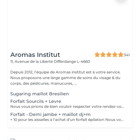
Aromas Institut
341
11, Avenue de la Liberté
Differdange L-4660
Depuis 2012, l'équipe de Aromas institut est à votre service.
Nous proposons une large gamme de soins du visage & du
corps, des pédicures, manucures, ...
Sugaring maillot Bresilien
Forfait Sourcils + Levre
Nous vous prions de bien vouloir respecter votre rendez-vous. En prenant rendez-vous, vous occupez une place, dont une autre personne aurait éventuellement besoin. Tout rendez-vous non annulé 24h en avance, est susceptible d'être facturé. (Si vous ne pouvez pas vous présenter à votre RDV, proposez-le éventuellement à un proche ou à un ami) Toute l'équipe de Aromas Institut vous remercie pour votre respect et votre compréhension.
Forfait - Demi jambe + maillot dj+m
+ 10 pour les aisselles à l'achat d'un forfait épilation Nous vous prions de bien vouloir respecter votre rendez-vous. En prenant rendez-vous, vous occupez une place, dont une autre personne aurait éventuellement besoin. Tout rendez-vous non annulé 24h en avance, est susceptible d'être facturé. (Si vous ne pouvez pas vous présenter à votre RDV, proposez-le éventuellement à un proche ou à un ami) Toute l'équipe de Aromas Institut vous remercie pour votre respect et votre compréhension.