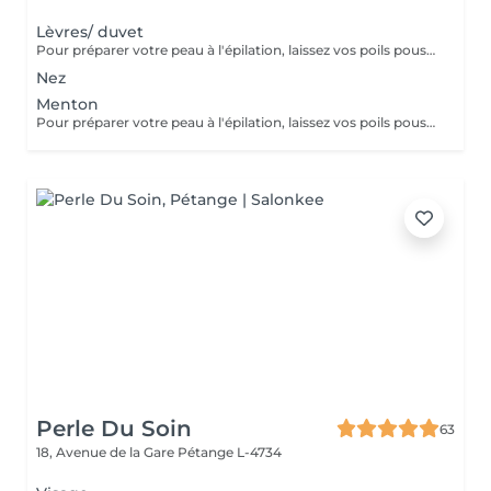
Lèvres/ duvet
Pour préparer votre peau à l'épilation, laissez vos poils pousser pendant au moins deux semaines après le dernier rasage pour assurer une longueur adéquate. Il est également recommandé, mais non indispensable, d'effectuer un gommage doux 24 heures avant la séance pour éliminer les cellules mortes et faciliter l'extraction des poils. Le jour de l'épilation, évitez d'appliquer des crèmes ou des huiles sur la zone concernée afin d'assurer une bonne adhérence de la cire. Enfin, protégez votre peau en évitant l'exposition au soleil ou les séances de bronzage, qui pourraient la rendre plus sensible et irritable.
Nez
Menton
Pour préparer votre peau à l'épilation, laissez vos poils pousser pendant au moins deux semaines après le dernier rasage pour assurer une longueur adéquate. Il est également recommandé, mais non indispensable, d'effectuer un gommage doux 24 heures avant la séance pour éliminer les cellules mortes et faciliter l'extraction des poils. Le jour de l'épilation, évitez d'appliquer des crèmes ou des huiles sur la zone concernée afin d'assurer une bonne adhérence de la cire. Enfin, protégez votre peau en évitant l'exposition au soleil ou les séances de bronzage, qui pourraient la rendre plus sensible et irritable.
Perle Du Soin
63
18, Avenue de la Gare
Pétange L-4734