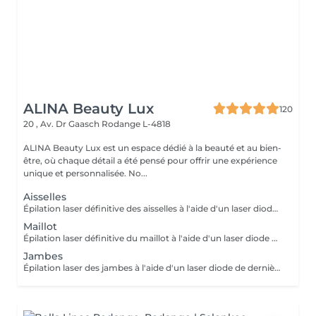
ALINA Beauty Lux
120
20 , Av. Dr Gaasch
Rodange L-4818
ALINA Beauty Lux est un espace dédié à la beauté et au bien-
être, où chaque détail a été pensé pour offrir une expérience
unique et personnalisée. No...
Aisselles
Épilation laser définitive des aisselles à l'aide d'un laser diode de dernière génération. Le traitement cible le follicule pileux afin de réduire progressivement et durablement la pilosité. À LIRE AVANT VOTRE SÉANCE Rasez la zone 24 heures avant votre rendez-vous. Ne pas épiler à la cire, à la pince ou à l'épilateur électrique (le rasage est autorisé). Évitez toute exposition au soleil, aux UV et aux autobronzants 2 semaines avant et après la séance. Informez-nous si vous prenez un traitement médical (Roaccutane®, certains antibiotiques photosensibilisants ou autres médicaments pouvant augmenter la sensibilité de la peau). Traitement contre-indiqué pendant la grossesse. Ne pas appliquer de rétinol, d'acides exfoliants ou de produits irritants 48 h avant et 48 h après la séance. Une légère rougeur ou sensation de chaleur est normale après le traitement. Plusieurs séances sont nécessaires pour un résultat optimal.
Maillot
Épilation laser définitive du maillot à l'aide d'un laser diode de dernière génération. Le traitement cible le follicule pileux afin de réduire progressivement et durablement la pilosité. À LIRE AVANT VOTRE SÉANCE Rasez la zone à traiter 24 heures avant votre rendez-vous. Ne pas épiler à la cire, à la pince ou à l'épilateur électrique pendant toute la durée du traitement (le rasage est autorisé). Évitez toute exposition au soleil, aux UV et aux autobronzants pendant les 2 semaines avant et après la séance. Informez-nous avant votre rendez-vous si vous prenez un traitement médical ou des compléments alimentaires. Certains médicaments peuvent être incompatibles avec l'épilation laser (ex. Roaccutane®, certains antibiotiques photosensibilisants et autres traitements augmentant la sensibilité de la peau). Le traitement est contre-indiqué pendant la grossesse. N'appliquez pas de rétinol, d'acides exfoliants, de gommages ou de produits irritants sur la zone 48 heures avant et 48 heures après la séance. Une légère rougeur ou une sensation de chaleur est normale après le traitement et disparaît généralement en quelques heures. Plusieurs séances sont nécessaires pour obtenir une réduction durable de la pilosité. En cas de doute concernant votre traitement médical ou votre état de santé, contactez-nous avant votre rendez-vous. Une séance présentant une contre-indication ne pourra pas être réalisée.
Jambes
Épilation laser des jambes à l'aide d'un laser diode de dernière génération. Le traitement cible le follicule pileux afin de réduire progressivement et durablement la pilosité. À LIRE AVANT VOTRE SÉANCE Rasez la zone 24 heures avant votre rendez-vous. Ne pas épiler à la cire, à la pince ou à l'épilateur électrique (le rasage est autorisé). Évitez toute exposition au soleil, aux UV et aux autobronzants 2 semaines avant et après la séance. Informez-nous si vous prenez un traitement médical pouvant être incompatible avec le laser. Traitement contre-indiqué pendant la grossesse. Ne pas appliquer de rétinol, d'acides exfoliants ou de produits irritants 48 h avant et 48 h après la séance. Une légère rougeur ou sensation de chaleur est normale après le traitement. Plusieurs séances sont nécessaires pour un résultat optimal.