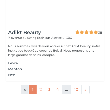
Adikt Beauty
311
7, avenue du Swing
Esch-sur-Alzette L-4367
Nous sommes ravis de vous accueillir chez Adikt Beauty, notre
institut de beauté au coeur de Belval. Nous proposons une
large gamme de soins, compre...
Lèvre
Menton
Nez
«
1
2
3
4
...
10
»