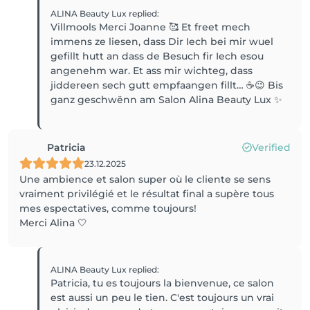
ALINA Beauty Lux
replied
:
Villmools Merci Joanne 🥰 Et freet mech
immens ze liesen, dass Dir Iech bei mir wuel
gefillt hutt an dass de Besuch fir Iech esou
angenehm war. Et ass mir wichteg, dass
jiddereen sech gutt empfaangen fillt… ☕️😉 Bis
Patricia
Verified
23.12.2025
Une ambience et salon super où le cliente se sens
vraiment privilégié et le résultat final a supère tous
mes espectatives, comme toujours!
Merci Alina 🤍
ALINA Beauty Lux
replied
:
Patricia, tu es toujours la bienvenue, ce salon
est aussi un peu le tien. C'est toujours un vrai