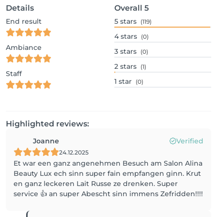
Details
Overall
5
End result
5
stars
(119)
4
stars
(0)
Ambiance
3
stars
(0)
2
stars
(1)
Staff
1
star
(0)
Highlighted reviews:
Joanne
Verified
24.12.2025
Et war een ganz angenehmen Besuch am Salon Alina
Beauty Lux ech sinn super fain empfangen ginn. Krut
en ganz leckeren Lait Russe ze drenken. Super
service 👍 an super Abescht sinn immens Zefridden!!!!