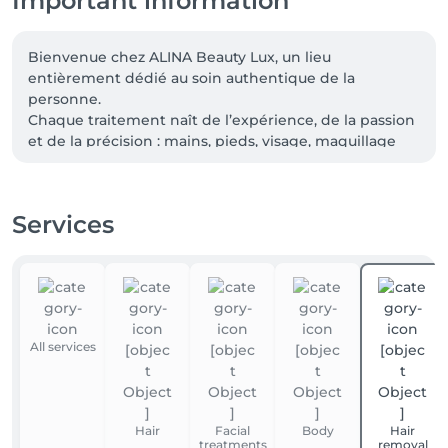
Important information
Bienvenue chez ALINA Beauty Lux, un lieu 
entièrement dédié au soin authentique de la 
personne.

Chaque traitement naît de l’expérience, de la passion 
et de la précision : mains, pieds, visage, maquillage 
permanent, tatouages, piercings et soins 
professionnels.

Ici, la beauté n’est pas qu’esthétique : c’est un 
Services
équilibre, une attention, un respect pour chaque 
détail.
All services
Hair
Facial
Body
Hair
treatments
removal