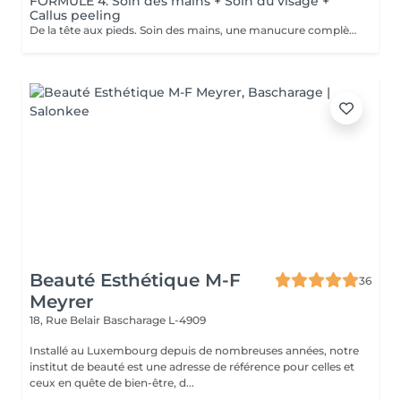
FORMULE 4: Soin des mains + Soin du visage +
Callus peeling
De la tête aux pieds. Soin des mains, une manucure complète avec trempage, limage, travail des cuticules ainsi que gommage Soin du visage Bora Bora ( gommage et massage à l'huile de coco) Callus peeling, Patch à base d'acide glycolique qui permettent le retrait des callosités au niveau des pieds Pour plus de précision, n'hésitez pas whatsapp, SMS ou appel au 661 555 858
Beauté Esthétique M-F
36
Meyrer
18, Rue Belair
Bascharage L-4909
Installé au Luxembourg depuis de nombreuses années, notre
institut de beauté est une adresse de référence pour celles et
ceux en quête de bien-être, d...