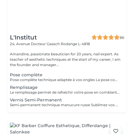
L'Institut
86
24, Avenue Docteur Gaasch
Rodange L-4818
Amandine, passionate beautician for 20 years, nail expert. As
teacher of aesthetic techniques at the start of my career, I am
the founder and manager...
Pose complète
Pose complète technique adaptée à vos ongles La pose complète permet de rallonger et restructurer vos ongles pour un résultat soigné, fin et naturel. Nous choisissons la technique la plus adaptée à vos ongles : chablon ou pop-it, selon leur forme et leur solidité. Inclut : préparation de l'ongle, extension, mise en forme, couleur ou finition au choix. Durée : environ 1h30
Remplissage
Le remplissage permet de rafraîchir votre pose en comblant la repousse naturelle de l'ongle, tout en redonnant forme, solidité et éclat à vos mains. Adapté pour les poses en gel ou acrygel déjà réalisées à l'institut (environ toutes les 3 à 4 semaines). Inclut : limage, ponçage, restructuration, couleur ou finition au choix. Durée : environ 1h30
Vernis Semi-Permanent
Semi-permanent technique manucure russe Sublimez vos ongles avec notre manucure russe, une technique professionnelle qui offre un résultat ultra-précis et durable. Cette prestation inclut : Soin complet des ongles et cuticules Limage et préparation minutieuse Application du semi-permanent pour un rendu net et élégant Résultat impeccable : la repousse n'est pas visible pendant 10 jours Durée : 45 minutes