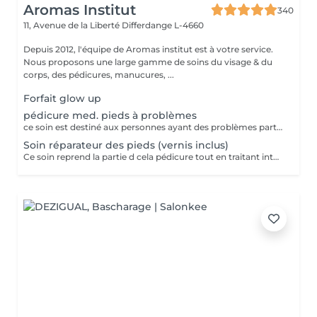
Aromas Institut
340
11, Avenue de la Liberté
Differdange L-4660
Depuis 2012, l'équipe de Aromas institut est à votre service.
Nous proposons une large gamme de soins du visage & du
corps, des pédicures, manucures, ...
Forfait glow up
pédicure med. pieds à problèmes
ce soin est destiné aux personnes ayant des problèmes particuliers aux pieds. vernis non inclus
Soin réparateur des pieds (vernis inclus)
Ce soin reprend la partie d cela pédicure tout en traitant intensément les pieds déshydratés grace un masque spécifique (pose vernis inclus). Pensez a ramener des chaussures ouvertes pour la pose de vernis. Nous vous prions de bien vouloir respecter votre rendez-vous. En prenant rendez-vous, vous occupez une place, dont une autre personne aurait éventuellement besoin. Tout rendez-vous non annulé 24h en avance, est susceptible d'être facturé. (Si vous ne pouvez pas vous présenter à votre RDV, proposez-le éventuellement à un proche ou à un ami) Toute l'équipe de Aromas Institut vous remercie pour votre respect et votre compréhension.