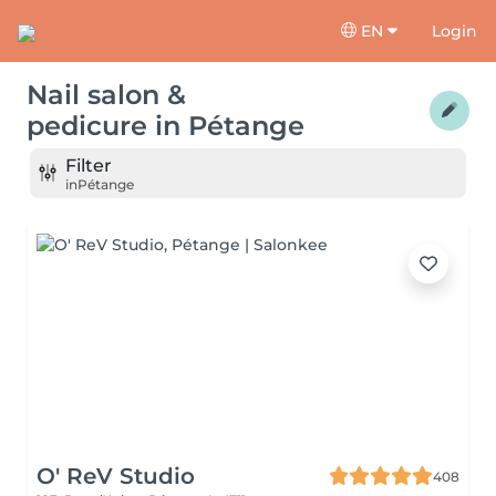
EN
Login
Nail salon &
pedicure
in
Pétange
Filter
in
Pétange
O' ReV Studio
408