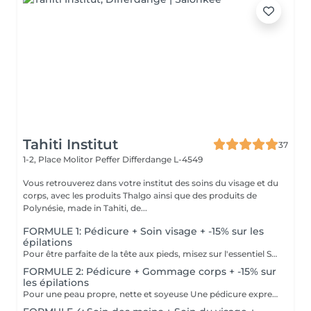
Tahiti Institut
37
1-2, Place Molitor Peffer
Differdange L-4549
Vous retrouverez dans votre institut des soins du visage et du
corps, avec les produits Thalgo ainsi que des produits de
Polynésie, made in Tahiti, de...
FORMULE 1: Pédicure + Soin visage + -15% sur les
épilations
Pour être parfaite de la tête aux pieds, misez sur l'essentiel Soin du visage Bora Bora ( gommage et massage à l'huile de coco) Une pédicure express au choix rape ou trempage + Coupe et limage des ongles -15 % Sur toutes vos épilations ( à rajouter à votre RDV) Pour plus de précision, n'hésitez pas whatsapp, SMS ou appel au 661 555 858
FORMULE 2: Pédicure + Gommage corps + -15% sur
les épilations
Pour une peau propre, nette et soyeuse Une pédicure express au choix rape ou trempage + Coupe et limage des ongles Un gommage du corps (Monoï ou coco) parfait pour préparer la peau au bronzage -15 % Sur toutes vos épilations ( à rajouter à votre RDV) Pour plus de précision, n'hésitez pas whatsapp, SMS ou appel au 661 555 858