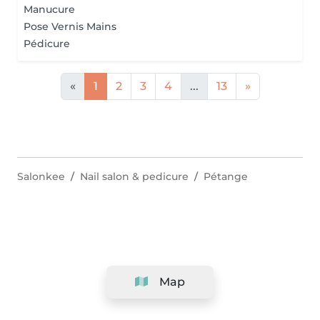
Manucure
Pose Vernis Mains
Pédicure
«
1
2
3
4
...
13
»
Salonkee
Nail salon & pedicure
Pétange
Map