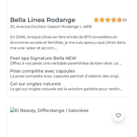
Bella Linea Rodange
121
33, Avenue Docteur Gaasch
Rodange L-4818
En 2006, lorsque j'étais en 1ère année de BTS conseillère en
économie sociale et familiale, je me suis aperçu que j'étais dans
ma voie 'aider et accom...
Feet spa Signature Bella NEW
Offrez à vos pieds une véritable parenthèse de bien-être. Le Feet Spa Signature Bella Linea est un rituel de relaxation de 45 minutes, réalisé avec notre appareil, spécialement adapté aux pieds. L'association de l'eau chaude, des jets relaxants et d'un massage expert procure une sensation immédiate de légèreté tout en prenant soin de votre peau. Le déroulement du soin -Nettoyage et préparation des pieds -Bain relaxant avec jets d'eau -Gommage exfoliant pour éliminer les cellules mortes -Soin anti-callosités ciblé -Massage relaxant des pieds -Hydratation intense pour une peau douce et nourrie. Les bienfaits -Soulage les pieds fatigués -Diminue les sensations de lourdeur -Adoucit les callosités -Hydrate intensément la peau -Favorise la détente et réduit le stress Laisse les pieds doux et sublimés Que vous passiez vos journées debout, que vous pratiquiez une activité sportive ou que vous souhaitiez simplement vous accorder un moment pour vous, le Feet Spa Signature est le soin idéal pour retrouver des pieds légers et parfaitement entretenus.
Pose complète avec capsules
La pose complète avec capsules permet d'obtenir des ongles longs et élégants, parfaitement adaptés à vos envies. Après une préparation minutieuse de vos ongles naturels, des capsules sont posées et façonnées pour créer la forme idéale. Un renforcement en gel ou en résine assure solidité et tenue. Ce soin est exclusivement réservé aux clientes qui se présentent avec leurs ongles naturels, afin de garantir un résultat durable et harmonieux. La prestation se termine par la mise en beauté de vos ongles selon vos préférences : couleur unie, french raffinée ou décorations personnalisées.
Gel sur ongles naturels
Le gel sur ongles naturels est la solution parfaite pour renforcer et embellir vos propres ongles, sans extension. Après une préparation minutieuse, un gel UV est appliqué directement sur l'ongle, créant une surface lisse, résistante et brillante. Le travail des cuticules (manucure combinée) est inclus dans la prestation. Cette technique permet de conserver la longueur naturelle tout en apportant solidité et élégance, pour des mains toujours impeccables et une tenue longue durée.