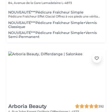
84, Avenue de la Gare
Lamadelaine L-4873
NOUVEAUTÉ***Pédicure Fraîcheur Simple
Pédicure Fraîcheur Effet Glacial Offrez à vos pieds une véritable vague de fraîcheur intense. Cette prestation comprend le soin des ongles et des cuticules, le travail des zones rugueuses, suivi d'un gommage au sel et à l'amande douce, d'un bain effervescent relaxant et rafraîchissant, puis d'un soin à l'effet glacial appliqué jusqu'aux mollets. Des pieds doux, parfaitement soignés et une sensation de fraîcheur intense, idéale pour l'été.
NOUVEAUTÉ***Pédicure Fraîcheur Simple+Vernis
Classique
NOUVEAUTÉ***Pédicure Fraîcheur Simple+Vernis
Semi-Permanent
Arboria Beauty
392
4, Rue John Ernest Dolibois
Differdange L-4573