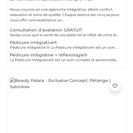
Nous croyons en une approche intégrative, alliant confort,
relaxation et soins de qualité. Chaque séance est conçue pour
vous offrir une expérience un...
Consultation d'avaliation GRATUIT
Saviez-vous que la santé de vos pieds est le reflet de votre bien-être général ? En associant la pédicurie spécialisée à la réflexologie plantaire et aux thérapies intégratives, je vous propose un accompagnement sur mesure. Au-delà du soin technique des affections du pied, je vous aide à relâcher le stress et à retrouver une harmonie profonde entre le corps et l'esprit. Offrez à vos pieds l'attention qu'ils méritent.
Pédicure intégrative®
Pédicure intégrative ® La Pédicure Intégrative® est un soin complet et personnalisé qui combine santé des pieds et bien-être. Prendre soin de vos pieds, c'est aussi prendre soin de votre santé globale. Ce que nous offrons : - Diagnostic : Analyse approfondie de l'état de vos pieds pour un soin parfaitement adapté à vos besoins. - Soin de Haute Qualité : Traitement des ongles et de la peau avec des produits de qualité supérieure pour garantir hygiène et confort.
Pédicure intégrative + réflexologie®
La Pédicure Intégrative® est un soin complet et personnalisé qui combine santé des pieds et bien-être. Prendre soin de vos pieds, c'est aussi prendre soin de votre santé globale. Ce que nous offrons : - Diagnostic : Analyse approfondie de l'état de vos pieds pour un soin parfaitement adapté à vos besoins. - Soin de Haute Qualité : Traitement des ongles et de la peau avec des produits de qualité supérieure pour garantir hygiène et confort. - Réflexologie : Stimulation de points réflexes sur les pieds pour promouvoir équilibre et bien-être, soulageant les tensions et améliorant la circulation. - Orientation Physique et Émotionnelle : Conseils personnalisés pour optimiser votre bien-être global, tenant compte de vos besoins physiques et émotionnels. Pourquoi choisir la Pédicure Intégrative® ? Ce service vous permet de bénéficier d'une approche holistique qui allie soins esthétiques et thérapeutiques, vous aidant à vous sentir revitalisé et équilibré. Réservez dès maintenant votre séance !