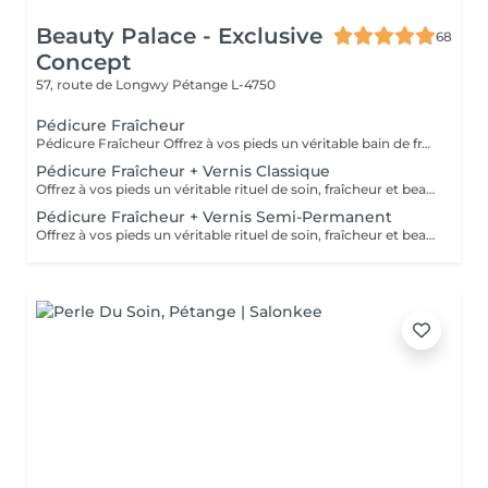
Beauty Palace - Exclusive
68
Concept
57, route de Longwy
Pétange L-4750
Pédicure Fraîcheur
Pédicure Fraîcheur Offrez à vos pieds un véritable bain de fraîcheur ! Ce rituel estival associe un gommage au sel enrichi en huile d'amande douce, un bain de pieds effervescent relaxant et rafraîchissant, puis l'application d'un gel fraîcheur intense jusqu'aux mollets. Idéal pour délasser les pieds fatigués, apporter une agréable sensation de fraîcheur et de légèreté, ou simplement profiter d'un moment de bien-être particulièrement appréciable pendant les fortes chaleurs. Une expérience fraîche, relaxante et revitalisante le soin parfait pour l'été.
Pédicure Fraîcheur + Vernis Classique
Offrez à vos pieds un véritable rituel de soin, fraîcheur et beauté. Cette prestation comprend une pédicure complète, avec soin des ongles et des cuticules, travail des rugosités, suivie d'un gommage au sel enrichi en huile d'amande douce, d'un bain de pieds effervescent relaxant et rafraîchissant, puis de l'application d'un gel fraîcheur intense pouvant être remonté jusqu'aux mollets. Le soin se termine par la pose du vernis classique de votre choix pour des pieds parfaitement soignés et sublimés. Idéal pour délasser les pieds fatigués, apporter une agréable sensation de fraîcheur et de légèreté, ou simplement profiter d'un moment de bien-être particulièrement appréciable pendant les fortes chaleurs. Des pieds doux, frais, soignés et élégamment vernis le rituel parfait pour l'été.
Pédicure Fraîcheur + Vernis Semi-Permanent
Offrez à vos pieds un véritable rituel de soin, fraîcheur et beauté. Cette prestation comprend une pédicure complète, avec soin des ongles et des cuticules, travail des rugosités, suivie d'un gommage au sel enrichi en huile d'amande douce, d'un bain de pieds effervescent relaxant et rafraîchissant, puis de l'application d'un gel fraîcheur intense pouvant être remonté jusqu'aux mollets. Le soin se termine par la pose du vernis classique de votre choix pour des pieds parfaitement soignés et sublimés. Idéal pour délasser les pieds fatigués, apporter une agréable sensation de fraîcheur et de légèreté, ou simplement profiter d'un moment de bien-être particulièrement appréciable pendant les fortes chaleurs. Des pieds doux, frais, soignés et élégamment vernis le rituel parfait pour l'été.