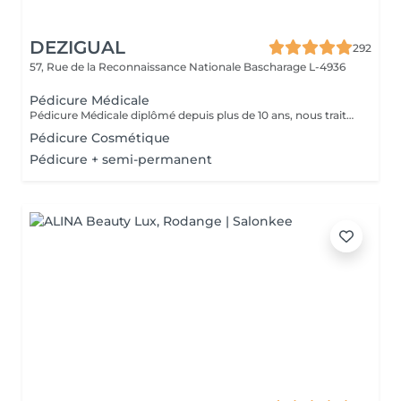
DEZIGUAL
292
57, Rue de la Reconnaissance Nationale
Bascharage L-4936
Pédicure Médicale
Pédicure Médicale diplômé depuis plus de 10 ans, nous traitons tout type d'affection du pied comme les cors, durillons, ongles incarnés, onychomycose, hygromage afin de soulager, soigner et prévenir toutes les affections du pied. Notre matériel est désinfecté et stérilisé avec des produits de podologie appropriés, pour vous garantir une hygiène complète. Complété votre pédicure Médicale par une réflexologie plantaire pour vous redonner légèreté et bien être totale.
Pédicure Cosmétique
Pédicure + semi-permanent