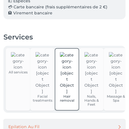
💶 Espèces 

💳 Carte bancaire (frais supplémentaires de 2 €) 

🏦 Virement bancaire  

Merci de prévoir le mode de paiement adapté à 
votre rendez-vous.

Services
Stationnement : 

Le stationnement dans notre rue est réglementé 
avec disque de stationnement. 

All services
Merci de penser à le placer sur votre pare-brise lors 
de votre venue.
Facial
Hair
Nails,
Massage &
treatments
removal
Hands &
Spa
Feet
Epilation Au Fil