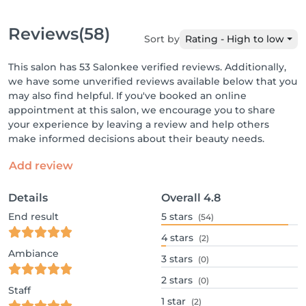
Reviews
(58)
Sort by
Rating - High to low
This salon has 53 Salonkee verified reviews. Additionally,
we have some unverified reviews available below that you
may also find helpful. If you've booked an online
appointment at this salon, we encourage you to share
your experience by leaving a review and help others
make informed decisions about their beauty needs.
Add review
Details
Overall
4.8
End result
5
stars
(54)
4
stars
(2)
Ambiance
3
stars
(0)
2
stars
(0)
Staff
1
star
(2)