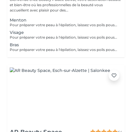
et bien-être où les professionnelles de la beauté vous
accueillent avec plaisir pour des...
Menton
Pour préparer votre peau à l'épilation, laissez vos poils pousser pendant au moins deux semaines après le dernier rasage pour assurer une longueur adéquate. Il est également recommandé, mais non indispensable, d'effectuer un gommage doux 24 heures avant la séance pour éliminer les cellules mortes et faciliter l'extraction des poils. Le jour de l'épilation, évitez d'appliquer des crèmes ou des huiles sur la zone concernée afin d'assurer une bonne adhérence de la cire. Enfin, protégez votre peau en évitant l'exposition au soleil ou les séances de bronzage, qui pourraient la rendre plus sensible et irritable.
Visage
Pour préparer votre peau à l'épilation, laissez vos poils pousser pendant au moins deux semaines après le dernier rasage pour assurer une longueur adéquate. Il est également recommandé, mais non indispensable, d'effectuer un gommage doux 24 heures avant la séance pour éliminer les cellules mortes et faciliter l'extraction des poils. Le jour de l'épilation, évitez d'appliquer des crèmes ou des huiles sur la zone concernée afin d'assurer une bonne adhérence de la cire. Enfin, protégez votre peau en évitant l'exposition au soleil ou les séances de bronzage, qui pourraient la rendre plus sensible et irritable.
Bras
Pour préparer votre peau à l'épilation, laissez vos poils pousser pendant au moins deux semaines après le dernier rasage pour assurer une longueur adéquate. Il est également recommandé, mais non indispensable, d'effectuer un gommage doux 24 heures avant la séance pour éliminer les cellules mortes et faciliter l'extraction des poils. Le jour de l'épilation, évitez d'appliquer des crèmes ou des huiles sur la zone concernée afin d'assurer une bonne adhérence de la cire. Enfin, protégez votre peau en évitant l'exposition au soleil ou les séances de bronzage, qui pourraient la rendre plus sensible et irritable.