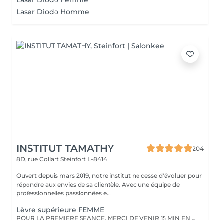
Laser Diodo Femme
Laser Diodo Homme
INSTITUT TAMATHY
204
8D, rue Collart
Steinfort L-8414
Ouvert depuis mars 2019, notre institut ne cesse d'évoluer pour
répondre aux envies de sa clientèle. Avec une équipe de
professionnelles passionnées e...
Lèvre supérieure FEMME
POUR LA PREMIERE SEANCE, MERCI DE VENIR 15 MIN EN AVANCE. Vous devez raser la zone à traiter 48 heures avant le rendez-vous. Merci de ne pas appliquer de crème, et pas de déodorant sur la zone le jour même.