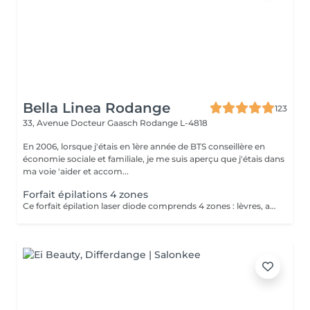
Bella Linea Rodange
123
33, Avenue Docteur Gaasch
Rodange L-4818
En 2006, lorsque j'étais en 1ère année de BTS conseillère en
économie sociale et familiale, je me suis aperçu que j'étais dans
ma voie 'aider et accom...
Forfait épilations 4 zones
Ce forfait épilation laser diode comprends 4 zones : lèvres, aisselles, maillot intégral et jambes complètes. Ce tarif est à la séance pour les 4 zones.