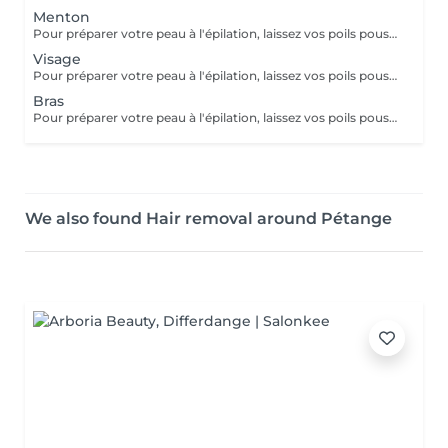
Menton
Pour préparer votre peau à l'épilation, laissez vos poils pousser pendant au moins deux semaines après le dernier rasage pour assurer une longueur adéquate. Il est également recommandé, mais non indispensable, d'effectuer un gommage doux 24 heures avant la séance pour éliminer les cellules mortes et faciliter l'extraction des poils. Le jour de l'épilation, évitez d'appliquer des crèmes ou des huiles sur la zone concernée afin d'assurer une bonne adhérence de la cire. Enfin, protégez votre peau en évitant l'exposition au soleil ou les séances de bronzage, qui pourraient la rendre plus sensible et irritable.
Visage
Pour préparer votre peau à l'épilation, laissez vos poils pousser pendant au moins deux semaines après le dernier rasage pour assurer une longueur adéquate. Il est également recommandé, mais non indispensable, d'effectuer un gommage doux 24 heures avant la séance pour éliminer les cellules mortes et faciliter l'extraction des poils. Le jour de l'épilation, évitez d'appliquer des crèmes ou des huiles sur la zone concernée afin d'assurer une bonne adhérence de la cire. Enfin, protégez votre peau en évitant l'exposition au soleil ou les séances de bronzage, qui pourraient la rendre plus sensible et irritable.
Bras
Pour préparer votre peau à l'épilation, laissez vos poils pousser pendant au moins deux semaines après le dernier rasage pour assurer une longueur adéquate. Il est également recommandé, mais non indispensable, d'effectuer un gommage doux 24 heures avant la séance pour éliminer les cellules mortes et faciliter l'extraction des poils. Le jour de l'épilation, évitez d'appliquer des crèmes ou des huiles sur la zone concernée afin d'assurer une bonne adhérence de la cire. Enfin, protégez votre peau en évitant l'exposition au soleil ou les séances de bronzage, qui pourraient la rendre plus sensible et irritable.
We also found Hair removal around Pétange