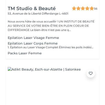
TM Studio & Beauté
56
53, Avenue de la Liberté
Differdange L-4601
Nous avons hâte de vous accueillir ! UN INSTITUT DE BEAUTÉ
AU SERVICE DE VOTRE BIEN-ÊTRE EN PLEIN COEUR DE
DIFFERDANGE Le bien-être n'est pas une q...
Epilation Laser Visage Femme
Epilation Laser Corps Femme
1. Épilation au Laser Visage Complet Éliminez les poils indésirables du visage grâce à notre épilation au laser sûre et efficace. Nous traitons des zones telles que la lèvre supérieure, le menton, le front et les favoris, pour une peau plus lisse et uniforme. Idéal pour des résultats durables sans irritation. 2. Épilation au Laser Lèvre Supérieure Dites adieu au duvet avec notre épilation au laser ! Un traitement rapide, indolore et efficace pour éliminer les poils indésirables et réduire leur repousse, laissant votre peau douce et sans taches causées par d'autres méthodes d'épilation. 3. Épilation au Laser Aisselles Obtenez des aisselles douces et sans taches grâce à l'épilation au laser ! Ce traitement élimine progressivement les poils indésirables et réduit la nécessité d'une épilation fréquente, offrant confort et praticité au quotidien. 4. Épilation au Laser Bras Complets Dites adieu aux poils sur les bras avec notre technologie d'épilation au laser. Le traitement est sûr et efficace, garantissant une peau lisse et sans irritation causée par les rasoirs ou la cire. 5. Épilation au Laser Demi-Jambes Éliminez les poils de la partie inférieure des jambes avec l'épilation au laser et obtenez une peau lisse plus longtemps. Ce traitement réduit progressivement la repousse des poils, garantissant confort et praticité. 6. Épilation au Laser Jambes Complètes La solution idéale pour des jambes parfaitement lisses ! Notre épilation au laser élimine les poils des cuisses jusqu'aux pieds, garantissant une peau douce et sans irritation. Dites adieu à la cire et aux rasoirs ! 7. Épilation au Laser Maillot Complet Obtenez une peau douce et sans irritation avec l'épilation au laser du maillot complet. Cette méthode moderne élimine les poils de manière progressive, offrant confort et praticité au quotidien. 8. Épilation au Laser Ligne du Maillot Idéal pour celles qui souhaitent garder cette zone soignée sans douleur. L'épilation au laser de la ligne du maillot réduit la repousse des poils et prévient les irritations causées par les méthodes traditionnelles. 9. Épilation au Laser Fesses Éliminez les poils indésirables de la zone des fesses en toute sécurité et efficacité. L'épilation au laser garantit une peau lisse et douce, sans les désagréments des autres méthodes
Packs Laser Femme