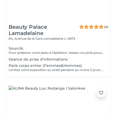
Beauty Palace
391
Lamadelaine
84, Avenue de la Gare
Lamadelaine L-4873
Sourcils
Pour préparer votre peau à l'épilation, laissez vos poils pousser pendant au moins deux semaines après le dernier rasage pour assurer une longueur adéquate. Il est également recommandé, mais non indispensable, d'effectuer un gommage doux 24 heures avant la séance pour éliminer les cellules mortes et faciliter l'extraction des poils. Le jour de l'épilation, évitez d'appliquer des crèmes ou des huiles sur la zone concernée afin d'assurer une bonne adhérence de la cire. Enfin, protégez votre peau en évitant l'exposition au soleil ou les séances de bronzage, qui pourraient la rendre plus sensible et irritable.
Séance de prise d'informations
Pack corps entier (Femmes&Hommes)
Limitez votre exposition au soleil pendant au moins 3 jours avant votre séance d'épilation au laser pour protéger votre peau et optimiser les résultats. Rasez la zone à traiter 24 à 48 heures avant la séance. Cette étape permet au laser de cibler efficacement la racine du poil sans brûler les poils en surface. Certaines substances, comme l'isotrétinoïne (à éviter pendant 6 mois), les antibiotiques (à éviter 1 semaine) et les médicaments augmentant la sensibilité à la lumière, peuvent rendre votre peau plus réactive au laser. Assurez-vous d'en parler à votre praticien. Évitez l'utilisation d'auto-bronzants ou de crèmes bronzantes avant le traitement pour garantir une efficacité maximale et une sécurité optimale.