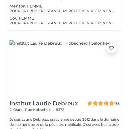
Menton FEMME
POUR LA PREMIERE SEANCE, MERCI DE VENIR 15 MIN EN AVANCE. Vous devez raser la zone à traiter 48 heures avant le rendez-vous. Merci de ne pas appliquer de crème, et pas de déodorant sur la zone le jour même.
Cou FEMME
POUR LA PREMIERE SEANCE, MERCI DE VENIR 15 MIN EN AVANCE. Vous devez raser la zone à traiter 48 heures avant le rendez-vous. Merci de ne pas appliquer de crème, et pas de déodorant sur la zone le jour même.
Institut Laurie Debreux
166
2, Grand-Rue
Hobscheid L-8372
Je suis Laurie Debreux, praticienne depuis 2012 dans le domaine
de l'esthétique et de la pédicure médicale. C'est avec beaucoup