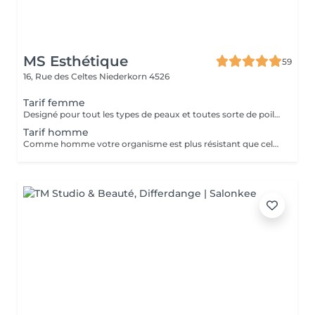
MS Esthétique
59
16, Rue des Celtes
Niederkorn 4526
Tarif femme
Designé pour tout les types de peaux et toutes sorte de poils. Notre laser diode qui fonctionne à trois ondes et ateint ainsi un niveau différent de profondeur. De plus sans sentir de douleurs. Attention! Pour votre premier RDV veuillez prendre un RDV INFORMATION pour remplir le dossier personnel!
Tarif homme
Comme homme votre organisme est plus résistant que celui de la femme et dans la pluspart des cas vous aurez besoin de plusieurs séances. Designé pour tout les types de peaux et toutes sorte de poils. Notre laser qui fonctionne à trois ondes et ateint ainsi un niveau différent de profondeur. De plus sans sentir de douleurs. Attention! Pour votre premier RDV veuillez prendre un RDV INFORMATION pour remplir le dossier personnel!