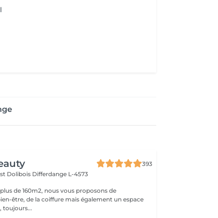
l
nge
eauty
393
st Dolibois
Differdange L-4573
 plus de 160m2, nous vous proposons de
bien-être, de la coiffure mais également un espace
 toujours...