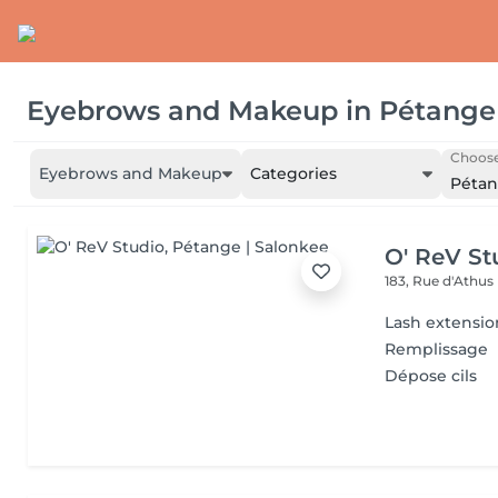
Eyebrows and Makeup
in
Pétange
Choose
Eyebrows and Makeup
Categories
Péta
O' ReV St
183, Rue d'Athus
Lash extensio
Remplissage
Dépose cils