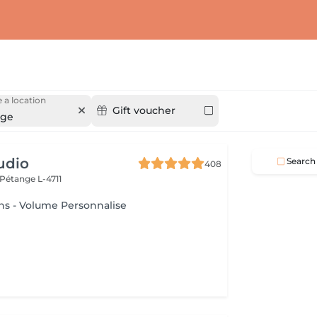
 a location
Gift voucher
nge
udio
Search
408
Pétange L-4711
ns - Volume Personnalise