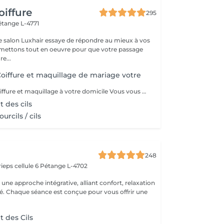
oiffure
295
étange L-4771
e salon Luxhair essaye de répondre au mieux à vos
e...
iffure et maquillage de mariage votre
MOMENT VIP Coiffure et maquillage à votre domicile Vous vous mariez bientôt ??? Félicitations ! Pour que ce jour soit unique et parfait,laissez-nous prendre soin de vous. Inoubliable: Votre Moment d'Exception"Votre mariage est bien plus qu'un simple événement - c'est un chapitre magique dans l'histoire de votre vie. Chez nous, nous célébrons votre unicité et mettons en valeur votre beauté naturelle pour faire de ce jour le plus mémorable de votre vie. Votre Beauté, Notre Priorité: Parce que vous êtes la personne la plus importante pour ce moment d'exception, notre équipe dévouée de coiffeurs et de maquilleurs met tout en uvre pour vous sublimer, en accord avec votre style personnel et votre vision pour le grand jour. Coiffure de Rêve: De la sophistication classique à l'audace moderne, nous créons des coiffures qui capturent l'essence de votre personnalité et complètent à la perfection votre tenue de mariée, vous faisant rayonner de confiance et d'élégance. Maquillage Élégant: Avec une touche experte, notre équipe de maquilleurs vous offre un look qui met en valeur votre beauté naturelle tout en résistant aux larmes de joie et en vous assurant une allure impeccable tout au long de la journée. Votre Moment, parce que ce jour vous appartient, nous vous offrons un moment de luxe et d'intimité où vous pouvez vous détendre et vous préparer en toute sérénité, sachant que vous êtes entre de bonnes mains. Laissez -nous vous aider à créer des souvenirs inoubliables
 des cils
urcils / cils
248
ieps cellule 6
Pétange L-4702
ne approche intégrative, alliant confort, relaxation
ité. Chaque séance est conçue pour vous offrir une
 des Cils