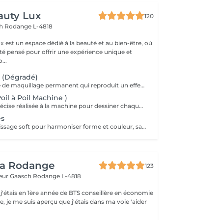
auty Lux
120
ch
Rodange L-4818
 est un espace dédié à la beauté et au bien-être, où
été pensé pour offrir une expérience unique et
isée. No...
 (Dégradé)
Technique douce de maquillage permanent qui reproduit un effet d'ombre naturelle sur le sourcil. Idéale pour redéfinir la forme, combler les zones clairsemées et obtenir un effet poudré élégant. Le résultat est léger, sans démarcation, parfaitement fondu à la peau. Tenue moyenne : 12 à 24 mois selon le type de peau et les soins. Résultat optimal : 2 séances (initiale + retouche à 46 semaines). Préparation obligatoire (24 h avant) : Aucune caféine (café, thé, boissons énergétiques, cola). Pas d'alcool. Éviter aspirine/ibuprofène/anti-inflammatoires, anticoagulants et compléments fluidifiants (oméga-3, ginkgo). Pas de sport intense le jour J. Pas de rétinol, acides ou peeling sur la zone pendant 7 jours. Contre-indications générales : Grossesse, allaitement. Troubles de coagulation, prise d'anticoagulants, chimiothérapie en cours. Diabète non contrôlé, maladies auto-immunes non stabilisées. Infections cutanées actives, dermatite, eczéma sur la zone. Allergies connues aux pigments, lidocaïne ou anesthésiques topiques. Roaccutane/isotrétinoïne dans les 612 derniers mois (selon avis médical). En cas de traitement médical, avis du médecin recommandé.
il à Poil Machine )
Méthode ultra-précise réalisée à la machine pour dessiner chaque poil avec un réalisme absolu. Le résultat imite parfaitement le sourcil naturel, tout en redéfinissant la symétrie et la densité. Convient à tous les types de peau, même les plus sensibles. Résultat optimal : 2 séances (initiale + retouche à 6 semaines). Préparation obligatoire (24 h avant) : Aucune caféine (café, thé, boissons énergétiques, cola). Pas d'alcool. Éviter aspirine/ibuprofène/anti-inflammatoires, anticoagulants et compléments fluidifiants (oméga-3, ginkgo). Pas de sport intense le jour J. Pas de rétinol, acides ou peeling sur la zone pendant 7 jours. Contre-indications générales : Grossesse, allaitement. Troubles de coagulation, prise d'anticoagulants, chimiothérapie en cours. Diabète non contrôlé, maladies auto-immunes non stabilisées. Infections cutanées actives, dermatite, eczéma sur la zone. Allergies connues aux pigments, lidocaïne ou anesthésiques topiques. Roaccutane/isotrétinoïne dans les 612 derniers mois (selon avis médical). En cas de traitement médical, avis du médecin recommandé. Tenue moyenne : 18 à 24 mois.
es
Contour + remplissage soft pour harmoniser forme et couleur, sans effet sur-maquillé. Résultat optimal : 2 séances (retouche à 68 semaines). Tenue moyenne : 23 ans. Spécifique lèvres : antécédents d'herpès labial = prévenir; prophylaxie antivirale recommandée selon avis médical. Pas d'acide hyaluronique lèvre dans les 24 semaines avant/après. Préparation obligatoire (24 h avant) : Aucune caféine (café, thé, boissons énergétiques, cola). Pas d'alcool. Éviter aspirine/ibuprofène/anti-inflammatoires, anticoagulants et compléments fluidifiants (oméga-3, ginkgo). Pas de sport intense le jour J. Pas de rétinol, acides ou peeling sur la zone pendant 7 jours. Contre-indications générales : Grossesse, allaitement. Troubles de coagulation, prise d'anticoagulants, chimiothérapie en cours. Diabète non contrôlé, maladies auto-immunes non stabilisées. Infections cutanées actives, dermatite, eczéma sur la zone. Allergies connues aux pigments, lidocaïne ou anesthésiques topiques. Roaccutane/isotrétinoïne dans les 612 derniers mois (selon avis médical). En cas de traitement médical, avis du médecin recommandé.
ea Rodange
123
eur Gaasch
Rodange L-4818
 j'étais en 1ère année de BTS conseillère en économie
le, je me suis aperçu que j'étais dans ma voie 'aider