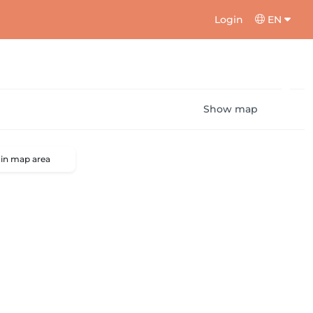
Login
EN
Show map
 in map area