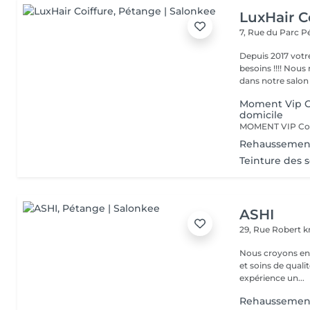
LuxHair C
7, Rue du Parc
P
Depuis 2017 votr
besoins !!!! Nous mettons tout en oeuvre pour que votre passage
dans notre salon r
Moment Vip Co
domicile
Rehaussement
Teinture des so
ASHI
29, Rue Robert kr
Nous croyons en u
et soins de qual
expérience un...
Rehaussement