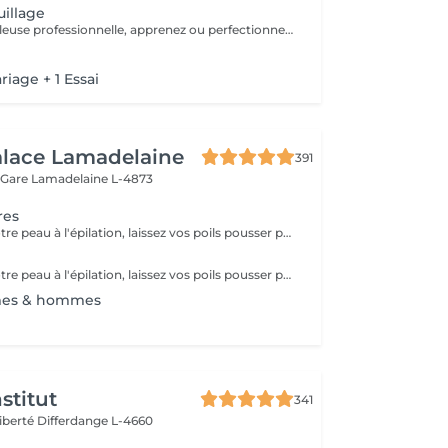
illage
Avec une maquilleuse professionnelle, apprenez ou perfectionnez vos gestes pour un maquillage parfait. Nous determinerons egalement etape par etape le maquillage qui vous ira le mieux. Du fond de teint au rouge à levre, en passant par le maquillage des yeux ou le contouring, rien ne sera laissé au hasard.
iage + 1 Essai
alace Lamadelaine
391
 Gare
Lamadelaine L-4873
res
Pour préparer votre peau à l'épilation, laissez vos poils pousser pendant au moins deux semaines après le dernier rasage pour assurer une longueur adéquate. Il est également recommandé, mais non indispensable, d'effectuer un gommage doux 24 heures avant la séance pour éliminer les cellules mortes et faciliter l'extraction des poils. Le jour de l'épilation, évitez d'appliquer des crèmes ou des huiles sur la zone concernée afin d'assurer une bonne adhérence de la cire. Enfin, protégez votre peau en évitant l'exposition au soleil ou les séances de bronzage, qui pourraient la rendre plus sensible et irritable.
Pour préparer votre peau à l'épilation, laissez vos poils pousser pendant au moins deux semaines après le dernier rasage pour assurer une longueur adéquate. Il est également recommandé, mais non indispensable, d'effectuer un gommage doux 24 heures avant la séance pour éliminer les cellules mortes et faciliter l'extraction des poils. Le jour de l'épilation, évitez d'appliquer des crèmes ou des huiles sur la zone concernée afin d'assurer une bonne adhérence de la cire. Enfin, protégez votre peau en évitant l'exposition au soleil ou les séances de bronzage, qui pourraient la rendre plus sensible et irritable.
mes & hommes
stitut
341
Liberté
Differdange L-4660