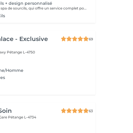
ils + design personnalisé
Découvrez notre spa de sourcils, qui offre un service complet pour sublimer vos sourcils. Notre protocole inclut une exfoliation douce pour préparer la peau, une hydratation nourrissante pour un confort optimal, et une épilation précise par threading pour révéler la beauté naturelle de vos sourcils. Offrez à votre regard une attention particulière et laissez-nous vous aider à obtenir des sourcils parfaitement définis et radieux.
ils
lace - Exclusive
69
ngwy
Pétange L-4750
mme/Homme
res
Soin
63
 Gare
Pétange L-4734