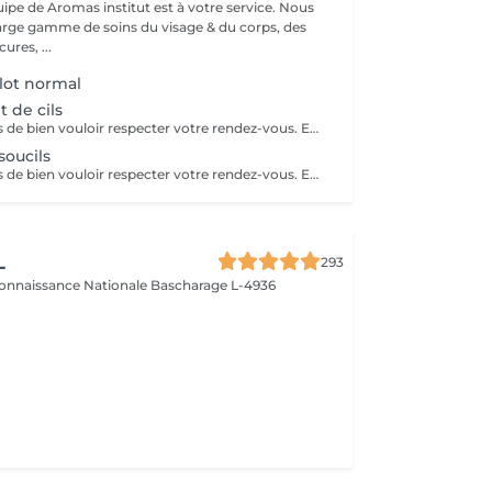
uipe de Aromas institut est à votre service. Nous
rge gamme de soins du visage & du corps, des
res, ...
lot normal
 de cils
Nous vous prions de bien vouloir respecter votre rendez-vous. En prenant rendez-vous, vous occupez une place, dont une autre personne aurait éventuellement besoin. Tout rendez-vous non annulé 24h en avance, est susceptible d'être facturé. (Si vous ne pouvez pas vous présenter à votre RDV, proposez-le éventuellement à un proche ou à un ami) Toute l'équipe de Aromas Institut vous remercie pour votre respect et votre compréhension.
 soucils
Nous vous prions de bien vouloir respecter votre rendez-vous. En prenant rendez-vous, vous occupez une place, dont une autre personne aurait éventuellement besoin. Tout rendez-vous non annulé 24h en avance, est susceptible d'être facturé. (Si vous ne pouvez pas vous présenter à votre RDV, proposez-le éventuellement à un proche ou à un ami) Toute l'équipe de Aromas Institut vous remercie pour votre respect et votre compréhension.
L
293
connaissance Nationale
Bascharage L-4936