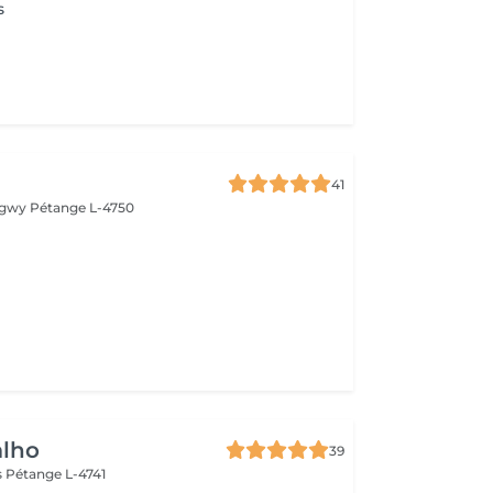
s
41
ongwy
Pétange L-4750
alho
39
s
Pétange L-4741