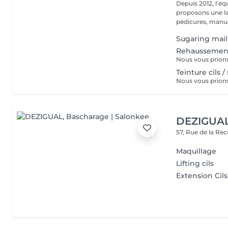
Depuis 2012, l'éq
proposons une la
pédicures, manucu
Sugaring mail
Rehaussement
Teinture cils /
DEZIGUA
57, Rue de la Re
Maquillage
Lifting cils
Extension Cils