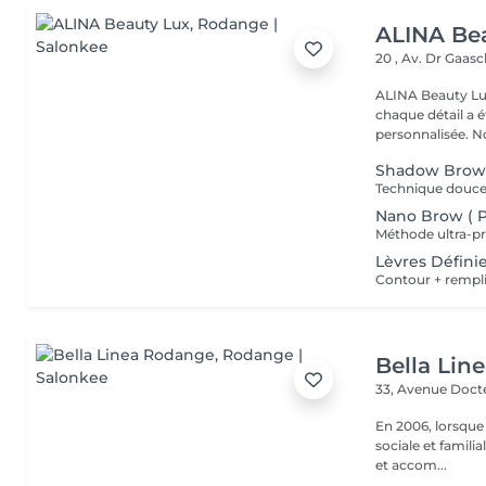
ALINA Be
20 , Av. Dr Gaas
ALINA Beauty Lux
chaque détail a 
personnal
Shadow Brow
Nano Brow ( Po
Lèvres Défini
Bella Lin
33, Avenue Doct
En 2006, lorsque
sociale et familia
et accom...