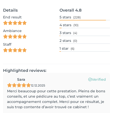
Details
Overall
4.8
End result
5
stars
(228)
4
stars
(10)
Ambiance
3
stars
(4)
2
stars
(0)
Staff
1
star
(6)
Highlighted reviews:
Sara
Verified
12.12.2025
Merci beaucoup pour cette prestation. Pleins de bons
conseils, et une pédicure au top, c’est vraiment un
accompagnement complet. Merci pour ce résultat, je
suis trop contente d’avoir trouvé ce cabinet !