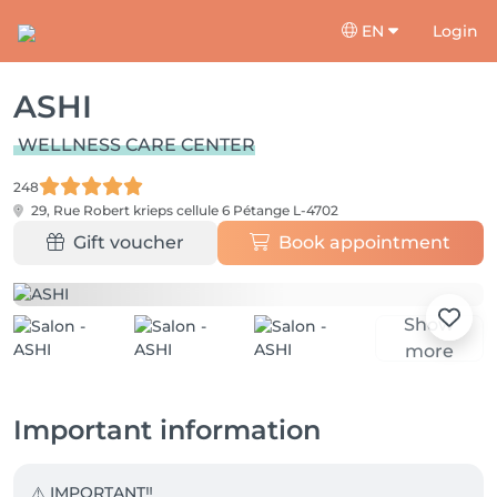
EN
Login
ASHI
WELLNESS CARE CENTER
248
29, Rue Robert krieps cellule 6
Pétange L-4702
Gift voucher
Book appointment
Show
more
Important information
⚠️ IMPORTANT‼️
