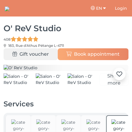
EN
Login
O' ReV Studio
408
183, Rue d'Athus
Pétange L-4711
Gift voucher
Book appointment
Show
more
Services