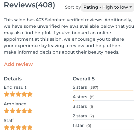
Reviews
(408)
Sort by
Rating - High to low
This salon has 403 Salonkee verified reviews. Additionally,
we have some unverified reviews available below that you
may also find helpful. If you've booked an online
appointment at this salon, we encourage you to share
your experience by leaving a review and help others
make informed decisions about their beauty needs.
Add review
Details
Overall
5
End result
5
stars
(397)
4
stars
(8)
Ambiance
3
stars
(1)
2
stars
(2)
Staff
1
star
(0)