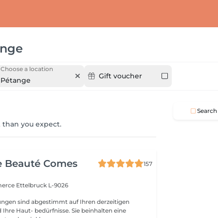
ange
Choose a location
Gift voucher
Pétange
Search
 than you expect.
e Beauté Comes
157
merce
Ettelbruck L-9026
ngen sind abgestimmt auf Ihren derzeitigen
Ihre Haut- bedürfnisse. Sie beinhalten eine