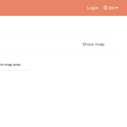
Login
EN
Show map
 in map area