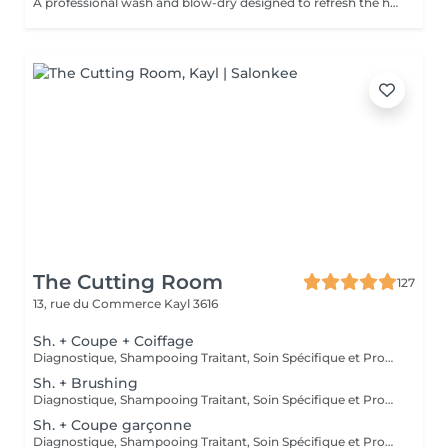
A professional wash and blow-dry designed to refresh the hair and leave it clean, smooth, and naturally polished. The service includes hair washing and drying with a hair dryer, creating a soft, effortless finish without structured styling. What we use: Dyson Pro tools that protect hair from excessive heat for a sleek finish. La Biosthétique products offer holistic care with natural ingredients for nourished hair and scalp. Brushes are sanitised via Sibel equipment to remove buildup and reduce bacteria for top hygiene. Simple, Moderate, Complex This grading reflects your hair's individual characteristics, such as texture, density, and length and is assessed by your hairdresser at the start of your visit. Not sure which to choose? We recommend booking Complex. The price will be adjusted after your consultation. Note: This is not related to the difficulty of haircuts or timing.
The Cutting Room
127
13, rue du Commerce
Kayl 3616
Sh. + Coupe + Coiffage
Diagnostique, Shampooing Traitant, Soin Spécifique et Produits Coiffants inclus
Sh. + Brushing
Diagnostique, Shampooing Traitant, Soin Spécifique et Produits Coiffants inclus
Sh. + Coupe garçonne
Diagnostique, Shampooing Traitant, Soin Spécifique et Produits Coiffants inclus