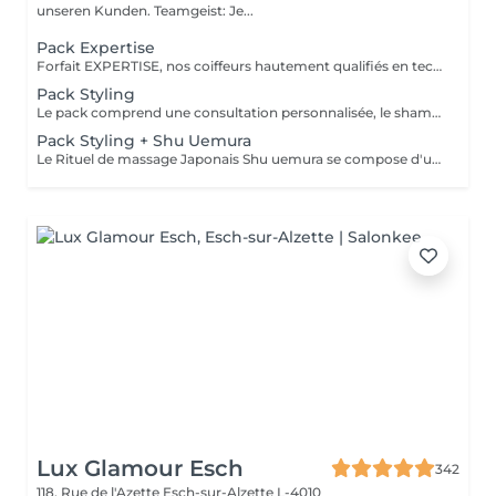
unseren Kunden. Teamgeist: Je...
Pack Expertise
Forfait EXPERTISE, nos coiffeurs hautement qualifiés en technique anglo-saxonne, en formation continu et diplômés d’une académie anglaise à Paris. Vous offre une séance d’une heure avec votre coach en suivi beauté. Ce pack inclus : 1 h de prestation Un diagnostique personnalisé Shampoing spécifique Haircare Conditioner spécifique Produit de coiffage Coupe Styling Produit de finition
Pack Styling
Le pack comprend une consultation personnalisée, le shampooing et le conditionneur spécifiques REDKEN/ SHU UEMURA , le séchage et les produits de styling REDKEN/ SHU UEMURA * Tarifs à titre indicatifs à confirmer après la consultation personnalisée établit auprès de votre coiffeur/stylist/spécialiste * La direction se réserve le droit d’apporter des modifications pour le bon fonctionnement du salon
Pack Styling + Shu Uemura
Le Rituel de massage Japonais Shu uemura se compose d'un shampooing et d'un soin d'une durée de 30 minutes pour une relaxation une une réparation intense du cheveu et ensuite le pack styling
Lux Glamour Esch
342
118, Rue de l'Azette
Esch-sur-Alzette L-4010