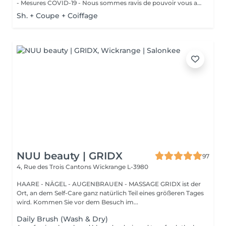
- Mesures COVID-19 - Nous sommes ravis de pouvoir vous accueillir à partir du 11 mai 2020 . Dans la mesure du possible : - Réserver un jour et un créneau en semaine si vous n'avez pas de contrainte pro./perso. - Venir seul aux rendez-vous - Se présenter au salon à l'heure prévue - Porter un masque et des gants - Respecter la distanciation - Prévoyez une boisson et de la lecture si besoin - Privilégier les modes de paiements sans contact Un grand merci d'avance pour votre compréhension. Au plaisir de vous revoir très vite.
Sh. + Coupe + Coiffage
NUU beauty | GRIDX
97
4, Rue des Trois Cantons
Wickrange L-3980
HAARE - NÄGEL - AUGENBRAUEN - MASSAGE GRIDX ist der
Ort, an dem Self-Care ganz natürlich Teil eines größeren Tages
wird. Kommen Sie vor dem Besuch im...
Daily Brush (Wash & Dry)