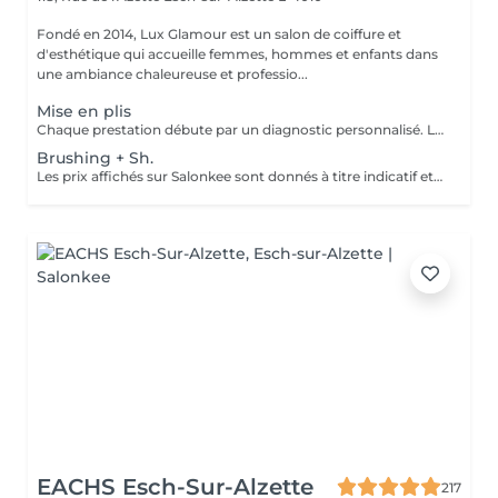
Fondé en 2014, Lux Glamour est un salon de coiffure et
d'esthétique qui accueille femmes, hommes et enfants dans
une ambiance chaleureuse et professio...
Mise en plis
Chaque prestation débute par un diagnostic personnalisé. Le tarif final est confirmé en salon selon les besoins de vos cheveux et la technique réalisée.
Brushing + Sh.
Les prix affichés sur Salonkee sont donnés à titre indicatif et correspondent aux tarifs de base. Le lavage des cheveux au bac est inclus dans le prix du brushing. Toutefois, les soins spécifiques (traitements et rituels) sont proposés en supplément, selon le diagnostic réalisé lors de votre arrivée au salon. Un devis détaillé vous sera systématiquement communiqué avant toute prestation, réalisée uniquement avec votre accord.
EACHS Esch-Sur-Alzette
217