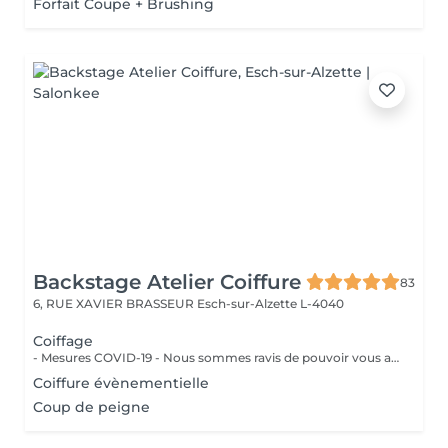
Forfait Coupe + Brushing
Backstage Atelier Coiffure
83
6, RUE XAVIER BRASSEUR
Esch-sur-Alzette L-4040
Coiffage
- Mesures COVID-19 - Nous sommes ravis de pouvoir vous accueillir à partir du 11 mai 2020 . Dans la mesure du possible : - Réserver un jour et un créneau en semaine si vous n'avez pas de contrainte pro./perso. - Venir seul aux rendez-vous - Se présenter au salon à l'heure prévue - Porter un masque et des gants - Respecter la distanciation - Prévoyez une boisson et de la lecture si besoin - Privilégier les modes de paiements sans contact Un grand merci d'avance pour votre compréhension. Au plaisir de vous revoir très vite.
Coiffure évènementielle
Coup de peigne