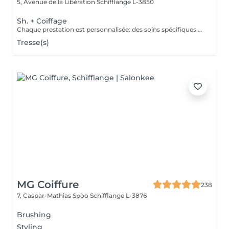
5, Avenue de la Libération
Schifflange L-3850
Sh. + Coiffage
Chaque prestation est personnalisée: des soins spécifiques peuvent être proposés selon les besoins de votre cuir chevelu et de vos cheveux et seront facturés en supplément.
Tresse(s)
MG Coiffure
238
7, Caspar-Mathias Spoo
Schifflange L-3876
Brushing
Styling