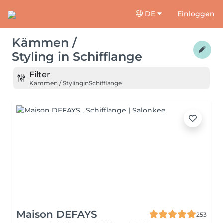
DE
Einloggen
Kämmen /
Styling
in
Schifflange
Filter
Kämmen / Styling
in
Schifflange
Maison DEFAYS
253