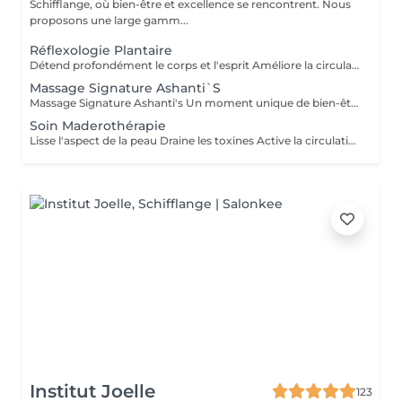
Schifflange, où bien-être et excellence se rencontrent. Nous
proposons une large gamm...
Réflexologie Plantaire
Détend profondément le corps et l'esprit Améliore la circulation sanguine et lymphatique Aide à éliminer les tensions et les blocages énergétiques Renforce le système immunitaire Idéal pour : se ressourcer, apaiser le mental et réharmoniser le corps naturellement
Massage Signature Ashanti`S
Massage Signature Ashanti's Un moment unique de bien-être, entièrement personnalisé selon vos besoins. Notre praticienne se tient au plus proche du client, à l'écoute de chaque tension et chaque zone sensible. Ce massage est conçu pour identifier et libérer les points de tension sur le corps, favoriser la relaxation profonde et rétablir l'harmonie physique et mentale. Caractéristiques : Approche sur-mesure selon votre état et vos besoins Techniques combinées pour soulager les tensions musculaires Accent sur les points de stress et zones sensibles Relaxation totale et sensation de légèreté après la séance Résultat : un corps détendu, revitalisé et une sensation de sérénité durable
Soin Maderothérapie
Lisse l'aspect de la peau Draine les toxines Active la circulation lymphatique Tonifie et redessine les contours du corps
Institut Joelle
123