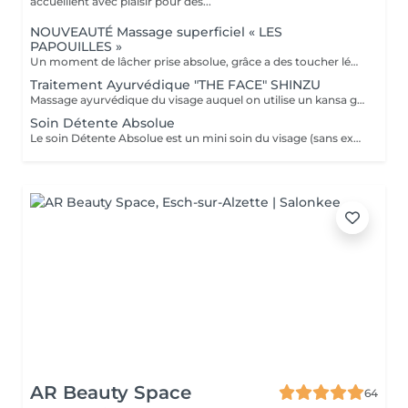
accueillent avec plaisir pour des...
NOUVEAUTÉ Massage superficiel « LES
PAPOUILLES »
Un moment de lâcher prise absolue, grâce a des toucher léger axé sur la caresse et le frisson agréable. A l'aide de plumes, de mains expertes et d'ustensiles soigneusement choisis, ce massage superficiel invite à un voyage sensoriel. Subtil pour apaiser le mental, relâcher les tensions émotionnelles se reconnecter à son corps en toute douceur. Idéal pour les personnes aimant les papouilles.
Traitement Ayurvédique "THE FACE" SHINZU
Massage ayurvédique du visage auquel on utilise un kansa guérisseur de L'Inde. Celui-ci permet de rééquilibrer les énergies au corps, agit sur des points d'acupression pour améliorer la circulation, détendre les muscles, drainer, anti-stresse et raffermir l'ovale du visage. Résultats: *Détente *Peau lumineuse *Amélioration du tonus musculaire *Diminution des tensions faciales *Améliore les maux de tête *Anti-stress *Draine
Soin Détente Absolue
Le soin Détente Absolue est un mini soin du visage (sans extraction des points noirs) et un massage du corps d'une durée totale de 1h30. On commence par un massage relaxant sur la face arrière, jambes puis dos. Face avant mini soin visage (nettoyant + gommage #FACE PERFECTION) massage du décolleté, du visage et pendant la pose du masque, on effectue un massage relaxant sur les jambes et pieds. Un soin cocooning tout en douceur.
AR Beauty Space
64