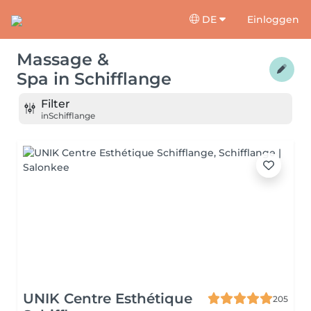
DE
Einloggen
Massage &
Spa
in
Schifflange
Filter
in
Schifflange
UNIK Centre Esthétique
205