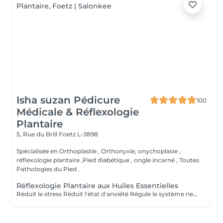
Isha suzan Pédicure
100
Médicale & Réflexologie
Plantaire
5, Rue du Brill
Foetz L-3898
Spécialisée en Orthoplastie , Orthonyxie, onychoplasie ,
réflexologie plantaire ,Pied diabétique , ongle incarné , Toutes
Pathologies du Pied .
Réflexologie Plantaire aux Huiles Essentielles
Réduit le stress Réduit l'état d'anxiété Régule le système nerveux et hormonal Soulagé les tensions Soulagé la douleur Active la circulation sanguine et lymphatique Aide à la récupération post opératoire Revitalisé les énergies Aide à l'élimination des toxines, toxiques et cristaux d'acide urique Favorise la relaxation général Améliorer la qualité du sommeil Améliorer le système immunitaire