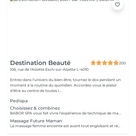
Destination Beauté
200
106, rue de l'Alzette
Esch-sur-Alzette L-4010
Entrez dans l'univers du bien-être, tournez le dos pendant un
moment à la routine du quotidien. Accordez-vous le plaisir
d'être au centre de toutes l...
Pedispa
Choisissez & combinez
BABOR SPA vous fait vivre l'expérience de technique de massage grâce à des arômes délicats, des textures caressantes et des soins efficaces. Que voulez-vous ressentir ? Décidez vous même! SHAPING FOR BODY - Modèle mes sens. Définit une silhouette séduisante et affinée. ENERGIZING LIME MANDARIN - Eveille mes sens. Met tous les sens en éveil et apporte vivacité à la peau. RELAXING LAVENDER MINT - Relaxe mes sens. Caresse la peau et apporte une peau intérieure totale. BALANCING CASHMERE WOOD - Renforce mes sens. Apporte force intérieure et une peau plus résistante.
Massage Future Maman
Le massage femme enceinte est avant tout englobant et réconfortant. Ce massage utilise des techniques spécifiques permettant de soulager les tensions musculaires particulières pendant la grossesse.