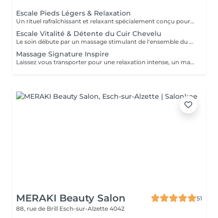
Escale Pieds Légers & Relaxation
Un rituel rafraîchissant et relaxant spécialement conçu pour délasser les pieds et offrir une profonde sensation de détente à l'ensemble du corps ! Le bain de pieds aux sels d'Epsom enrichis en plantes aromatiques purifiantes et apaisantes invite à relâcher les tensions accumulées tout en procurant une agréable sensation de fraîcheur. Un gommage naturel est ensuite réalisé afin d'exfolier la peau, stimuler la microcirculation et réveiller les zones réflexes présentes sous les pieds. Le rituel se poursuit par un massage profondément relaxant associant manuvres enveloppantes et quelques points inspirés de la réflexologie plantaire. Réalisé à l'aide d'une huile naturelle aux notes fraîches et vivifiantes, ce massage favorise la détente générale et apaise le mental. Une bulle de bien-être pour ralentir, se recentrer et repartir du bon pied !
Escale Vitalité & Détente du Cuir Chevelu
Le soin débute par un massage stimulant de l'ensemble du cuir chevelu afin d'activer la microcirculation et favoriser la vitalité du cheveu. Une huile botanique rafraîchissante est appliquée sur les racines pour purifier le cuir chevelu, apporter une agréable sensation de fraîcheur et contribuer à son équilibre naturel. Une seconde huile au Neem et Coco est ensuite travaillée sur les longueurs et les pointes afin de nourrir, assouplir et protéger la fibre capillaire face aux agressions estivales telles que le soleil, le vent ou les baignades. Les manuvres lentes, enveloppantes et répétitives procurent une profonde sensation de relâchement. Les tensions accumulées se dissipent progressivement tandis que le corps et l'esprit s'abandonnent à une détente profonde. Les cheveux retrouvent douceur, souplesse et éclat, tandis que le cuir chevelu bénéficie d'un véritable bain de fraîcheur. Une parenthèse de bien-être et de calme entre deux soirées terrasses au soleil !
Massage Signature Inspire
Laissez vous transporter pour une relaxation intense, un massage doux et enveloppant à l'huile d'amande douce et aux huiles essentielles Bio. Inspirez profondément, lâchez prise et libérez les tensions aux sons de la nature.
MERAKI Beauty Salon
51
88, rue de Brill
Esch-sur-Alzette 4042