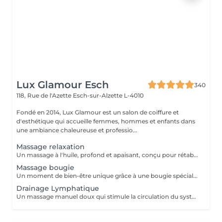
Lux Glamour Esch
340
118, Rue de l'Azette
Esch-sur-Alzette L-4010
Fondé en 2014, Lux Glamour est un salon de coiffure et
d'esthétique qui accueille femmes, hommes et enfants dans
une ambiance chaleureuse et professio...
Massage relaxation
Un massage à l'huile, profond et apaisant, conçu pour rétablir l'équilibre entre le corps et l'esprit. Il aide à réduire l'anxiété, soulager les tensions et les douleurs musculaires, tout en procurant une profonde sensation de bien-être. Un véritable moment de lâcher-prise pour retrouver calme, sérénité et énergie intérieure.
Massage bougie
Un moment de bien-être unique grâce à une bougie spécialement conçue pour la massage, dont la cire fond en une huile tiède et soyeuse. Ce massage procure une chaleur douce et enveloppante qui apaise les tensions, calme l'anxiété et aide à lutter contre la fatigue. Parfait pour les personnes stressées ou en quête de relaxation profonde.
Drainage Lymphatique
Un massage manuel doux qui stimule la circulation du système lymphatique, favorisant l'élimination des toxines et la réduction des gonflements (lympdèmes) causés par l'accumulation de la lymphe. Idéal pour améliorer la circulation, détoxiquer l'organisme et soulager la sensation de jambes lourdes.