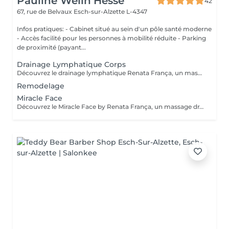
Pauline Welln’Hesse
42
67, rue de Belvaux
Esch-sur-Alzette L-4347
Infos pratiques: - Cabinet situé au sein d'un pôle santé moderne
- Accès facilité pour les personnes à mobilité réduite - Parking
de proximité (payant...
Drainage Lymphatique Corps
Découvrez le drainage lymphatique Renata França, un massage unique aux résultats visibles dès la première séance. Grâce à une technique spécifique et des manuvres rythmées; il favorise l'élimination des toxines, diminue la rétention d'eau, sculpte la silhouette et procure une profonde sensation de bien-être. Prenez soin de votre corps et ressentez un véritable renouveau! Contre-indications: phlébites, troubles cardiaques, maladies graves, infections en cours, grossesse sans avis médical. Fréquence recommandée: La fréquence des soins va dépendre de votre métabolisme, ainsi que de vos attentes. Un bilan sera fait lors de notre 1er rendez-vous afin de répondre au mieux à vos besoins.
Remodelage
Miracle Face
Découvrez le Miracle Face by Renata França, un massage drainant du visage à l'effet liftant naturel. Grâce à des techniques exclusives, il dégonfle, redessine et illumine votre visage dès la première séance. Fréquence recommandée: En cure: 1 à 2 séances par semaine pendant 4 semaines pour un effet liftant et drainant maximal En entretien: 1 séance toutes les 3 à 4 semaines pour conserver l'éclat et la tonicité Ponctuellement: avant un évènement, pour un effet bonne mine immédiat