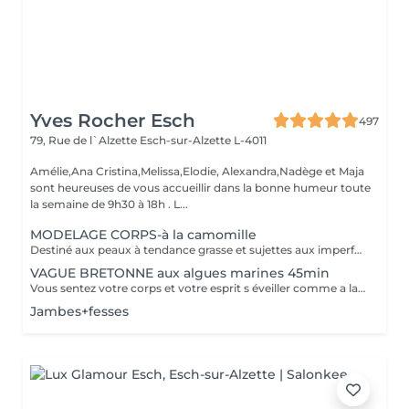
Yves Rocher Esch
497
79, Rue de l`Alzette
Esch-sur-Alzette L-4011
Amélie,Ana Cristina,Melissa,Elodie, Alexandra,Nadège et Maja
sont heureuses de vous accueillir dans la bonne humeur toute
la semaine de 9h30 à 18h . L...
MODELAGE CORPS-à la camomille
Destiné aux peaux à tendance grasse et sujettes aux imperfections, ce soin purifie votre dos. Les mains de notre experte nettoient minutieusement votre peau et procèdent à un gommage désincrustant. Votre dos est net et purifié en profondeur. Bénéfices : Votre dos est net et purifié en profondeur.
VAGUE BRETONNE aux algues marines 45min
Vous sentez votre corps et votre esprit s éveiller comme a la suite d un bain dans l OCEAN. Vous vous tonicité et leur confort. sentez légère et revitalisée. Vos jambes retrouvent leur tonicité et leur confort
Jambes+fesses