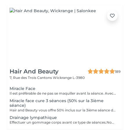
Hair And Beauty
189
7, Rue des Trois Cantons
Wickrange L-3980
Miracle Face
Il est préférable de ne pas se maquiller avant la séance. Avec un effet de lifting immédiat, ce massage facial draine, accentue les contours du visage et favorise la revitalisation naturelle de la peau. Il a pour fonction de drainer (poches,d'entretenir la jawline et d'entretenir un joli contour du visage. Avec des manoeuvres de drainage lymphatique et un massage très protocolaire cela permet d'obtenir un résultat aussi spécial que la version corporelle Renata Franca.
Miracle face cure 3 séances (50% sur la 3ième
séance)
Hair and Beauty vous offre 50% inclus sur la 3ième séance de votre abonnement
Drainage lympathique
Effectuer un gommage corps avant ce type de séances.Nous agissons sur la rétention d'eau,la cellulite aqueuse,adipeuse et fibreuse.Nous activons l'élimination des toxines accélerant la circulation de la lymphe et du sang. ..