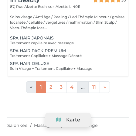
In Beauty
30
87, Rue Alzette
Esch-sur-Alzette L-4011
Soins visage / Anti âge / Peeling / Led Thérapie Minceur / graisse
localisée / cellulite / vergetures / réaffirmation / Slim Sculp /
Vaco-Thérapie Mas...
SPA HAIR JAPONAIS
Traitement capillaire avec massage
SPA HAIR PACK PREMIUM
Traitement Capillaire + Massage Décoté
SPA HAIR DELUXE
Soin Visage + Traitement Capillaire + Massage
«
1
2
3
4
...
11
»
Karte
Salonkee
Massage & Spa
Schifflange