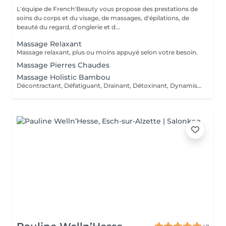
L'équipe de French'Beauty vous propose des prestations de
soins du corps et du visage, de massages, d'épilations, de
beauté du regard, d'onglerie et d...
Massage Relaxant
Massage relaxant, plus ou moins appuyé selon votre besoin.
Massage Pierres Chaudes
Massage Holistic Bambou
Décontractant, Défatiguant, Drainant, Détoxinant, Dynamisant, Dansant et Divin ! Ce massage dissout les tensions physiques et psychiques pour danser la samba avec la vie ! Ce massage profond aux mouvements rythmés enchaîne longues pressions glissées, roulées, vibrées des avant-bras. Il intègre une séquence au bambou qui roule et danse sur les muscles et se termine en percussions. Le bambou est une plante exceptionnelle. Il incarne l'apaisement, la tranquillité et la simplicité. Inspiré de la tradition chinoise, il permet de rendre la circulation sanguine plus fluide, il tonifie et relaxe le corps pour lui conférer une sensation de légèreté notamment au niveau des jambes avec les manuvres drainantes effectuées avec un bambou.