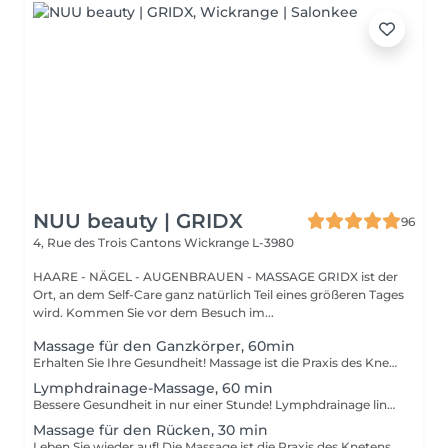
NUU beauty | GRIDX
96
4, Rue des Trois Cantons
Wickrange L-3980
HAARE - NÄGEL - AUGENBRAUEN - MASSAGE GRIDX ist der
Ort, an dem Self-Care ganz natürlich Teil eines größeren Tages
wird. Kommen Sie vor dem Besuch im...
Massage für den Ganzkörper, 60min
Erhalten Sie Ihre Gesundheit! Massage ist die Praxis des Knetens oder Bearbeitens der Muskeln und anderer Weichteile einer Person, um Stress zu reduzieren, Muskelschmerzen zu lindern, die Entspannung zu fördern und die Funktion des Immunsystems zu verbessern. Vorteile einer Ganzkörpermassage für die Gesundheit: - reduziert Stress - entspannend - verbessert die Durchblutung - verbessert das Immunsystem des Körpers Wie wird eine Ganzkörpermassage durchgeführt? - Kopf und Nacken werden massiert - Schultern und Rücken werden massiert - Hände und Arme werden massiert - Füße und Beine werden massiert - der Bauch wird massiert Altersbeschränkungen: es gibt keine Altersbeschränkungen für dieses Verfahren. Empfehlungen nach dem Eingriff: nach dem Eingriff 2-3 Stunden keinen Sport und plötzliche Bewegungen machen. Frequenz: 1-2 Mal pro Woche, insgesamt 10 Mal. Wiederholen Sie den Eingriff alle 3-6 Monate.
Lymphdrainage-Massage, 60 min
Bessere Gesundheit in nur einer Stunde! Lymphdrainage lindert Schwellungen, die auftreten, wenn medizinische Behandlungen oder Krankheiten Ihr Lymphsystem blockieren. Die Lymphdrainage-Massage beinhaltet das sanfte Manipulieren bestimmter Bereiche Ihres Körpers, um die Lymphbewegung zu einem Bereich mit funktionierenden Lymphgefäßen zu fördern. Vorteile einer Lymphdrainage-Massage: - verbessert das Immunsystem des Körpers - hilft bei Schwellungen nach Verletzungen - löst Spannungen im Körper Wie wird eine Lymphdrainage-Massage durchgeführt? - Kopf und Nacken werden massiert - Schultern und Rücken werden massiert - Hände und Arme werden massiert - Füße und Beine werden massiert - Bauch wird massiert Altersbeschränkungen: es gibt keine Altersbeschränkungen für dieses Verfahren. Empfehlungen nach dem Verfahren: treiben Sie 2-3 Stunden nach dem Eingriff keinen Sport und machen Sie keine scharfen Bewegungen. Häufigkeit: 1-2 Mal pro Woche, insgesamt 10 Mal. Wiederholen Sie dies alle 3-6 Monate.
Massage für den Rücken, 30 min
Leben Sie wieder auf! Die Massage ist die Praxis des Knetens oder Manipulierens der Muskeln und anderer Weichteile einer Person, um Stress zu reduzieren, Muskelschmerzen zu lindern, die Entspannung zu fördern und die Funktion des Immunsystems zu verbessern. Vorteile einer Rückenmassage für die Gesundheit: - reduziert Stress - entspannend - verbessert die Durchblutung - verbessert das Immunsystem des Körpers Wie wird die Rückenmassage für die Gesundheit durchgeführt? - Kopf und Nacken werden massiert - Schultern und Rücken werden massiert - Hände und Arme werden massiert Altersbeschränkungen: es gibt keine Altersbeschränkungen für dieses Verfahren. Empfehlungen nach dem Eingriff: nach dem Eingriff 2-3 Stunden keinen Sport und plötzliche Bewegungen machen. Frequenz: 1-2 Mal pro Woche, insgesamt 10 Mal. Wiederholen Sie den Eingriff alle 3-6 Monate.