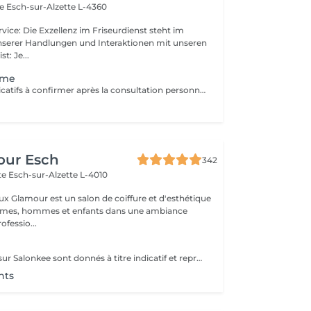
ce
Esch-sur-Alzette L-4360
unserer Handlungen und Interaktionen mit unseren
geist: Je...
mme
* Tarifs à titre indicatifs à confirmer après la consultation personnalisée établit auprès de votre coiffeur/stylist/spécialiste * La direction se réserve le droit dapporter des modifications pour le bon fonctionnement du salon
our Esch
342
tte
Esch-sur-Alzette L-4010
ux Glamour est un salon de coiffure et d'esthétique
emmes, hommes et enfants dans une ambiance
ofessio...
Les prix affichés sur Salonkee sont donnés à titre indicatif et représentent les tarifs de base. Ceux-ci peuvent varier en fonction du diagnostic effectué lors de votre arrivée au salon et de l'expertise du professionnel à qui vous confiez vos soins de beauté. Dans tout les cas, un devis détaillé vous sera proposé et toute prestation sera réalisée avec votre accord.
nts