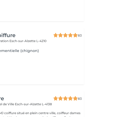
iffure
83
ération
Esch-sur-Alzette L-4210
ementielle (chignon)
re
83
el de Ville
Esch-sur-Alzette L-4138
 coiffure situé en plein centre ville, coiffeur dames