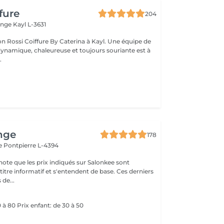
fure
204
ange
Kayl L-3631
on Rossi Coiffure By Caterina à Kayl. Une équipe de
ynamique, chaleureuse et toujours souriante est à
.
nge
178
le
Pontpierre L-4394
note que les prix indiqués sur Salonkee sont
tre informatif et s'entendent de base. Ces derniers
 de...
0 à 80 Prix enfant: de 30 à 50