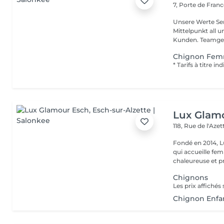
7, Porte de Fran
Unsere Werte Service: Die Exzellenz im Friseurdienst steht im
Mittelpunkt all 
Kunden. Team
Chignon Fe
Lux Glam
118, Rue de l'Aze
Fondé en 2014, L
qui accueille f
chaleureuse et pr
Chignons
Chignon Enfa