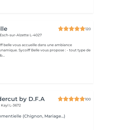
lle
120
Esch-sur-Alzette L-4027
iff belle vous accueille dans une ambiance
us propose : - tout type de
b...
ercut by D.F.A
100
e
Kayl L-3672
ementielle (Chignon, Mariage...)