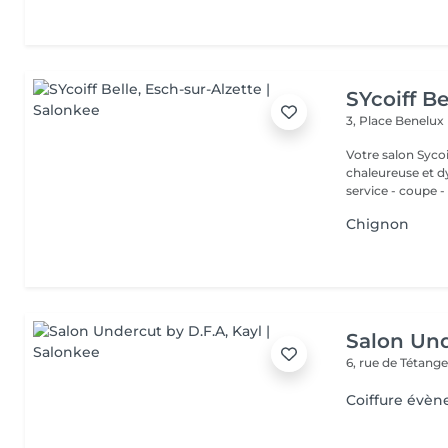
SYcoiff Be
3, Place Benelux
Votre salon Syco
chaleureuse et dynamique. Sycoiff Belle vo
service - coupe - 
Chignon
Salon Und
6, rue de Tétang
Coiffure évèn