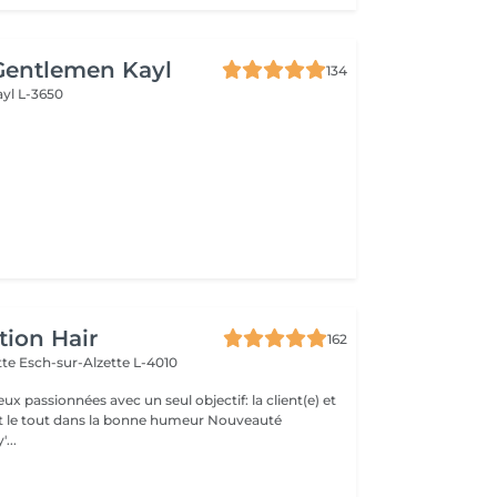
Gentlemen Kayl
134
ayl L-3650
tion Hair
162
ette
Esch-sur-Alzette L-4010
 passionnées avec un seul objectif: la client(e) et
 le tout dans la bonne humeur Nouveauté
'...