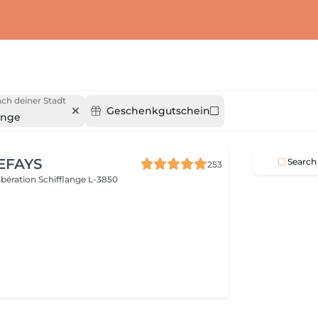
ch deiner Stadt
Geschenkgutschein
ange
EFAYS
Search
253
Libération
Schifflange L-3850