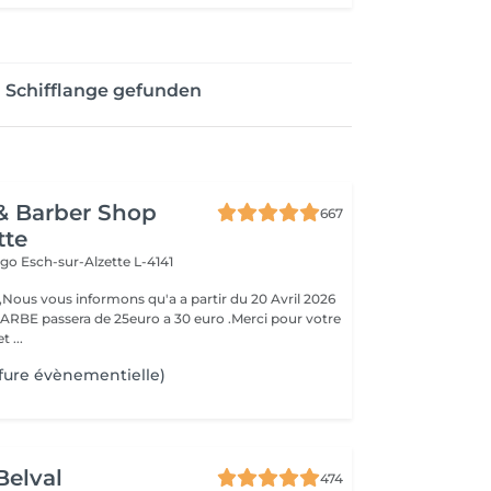
 Schifflange gefunden
& Barber Shop
667
tte
Hugo
Esch-sur-Alzette L-4141
ous vous informons qu'a a partir du 20 Avril 2026
ARBE passera de 25euro a 30 euro .Merci pour votre
 ...
fure évènementielle)
Belval
474