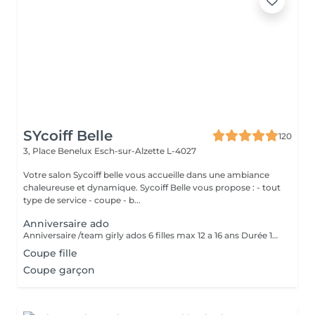
SYcoiff Belle
120
3, Place Benelux
Esch-sur-Alzette L-4027
Votre salon Sycoiff belle vous accueille dans une ambiance
chaleureuse et dynamique. Sycoiff Belle vous propose : - tout
type de service - coupe - b...
Anniversaire ado
Anniversaire /team girly ados 6 filles max 12 a 16 ans Durée 1h30 Prix pour le groupe 229 euros coiffage brushing plus travaillé vernis à ongle ambiance girly musique et wifi Option sont un plus pour ajouter des paillettes et du fun
Coupe fille
Coupe garçon