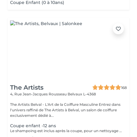
Coupe Enfant (0 à 10ans)
The Artists
168
4, Rue Jean-Jacques Rousseau
Belvaux L-4368
The Artists Belval - L'Art de la Coiffure Masculine Entrez dans
l'univers raffiné de The Artists à Belval, un salon de coiffure
exclusivement dédié à...
Coupe enfant -12 ans
Le shampoing est inclus après la coupe, pour un nettoyage en profondeur et un soin optimal. Le coiffage, réalisé en fin de prestation, garantit un style parfaitement maîtrisé et durable. Coiffage (Cire, Poudre, Gel, Laque) Fixation sur-mesure pour tous les styles, avec des produits adaptés pour une texture et une brillance durables.