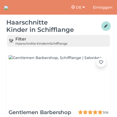
DE
Einloggen
Haarschnitte
Kinder
in
Schifflange
Filter
Haarschnitte Kinder
in
Schifflange
Gentlemen Barbershop
306