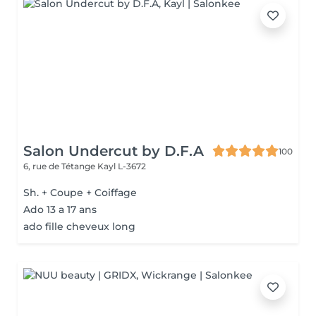
Salon Undercut by D.F.A
100
6, rue de Tétange
Kayl L-3672
Sh. + Coupe + Coiffage
Ado 13 a 17 ans
ado fille cheveux long