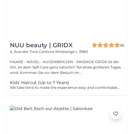
NUU beauty | GRIDX
96
4, Rue des Trois Cantons
Wickrange L-3980
HAARE - NÄGEL - AUGENBRAUEN - MASSAGE GRIDX ist der
Ort, an dem Self-Care ganz natürlich Teil eines größeren Tages
wird. Kommen Sie vor dem Besuch im...
Kids' Haircut (Up to 7 Years)
We take time to make the experience easy and comfortable, starting with a short talk to understand the look you want, followed by a careful cut.