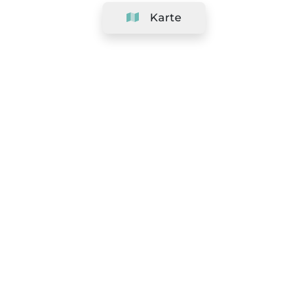
Karte
Unternehmen
Support
Team
&
Jobs
Ihr Geschäft hinzufügen
Rechtlich
Widerrufsrecht ausüben
AGBs
Datenschutz-Politik