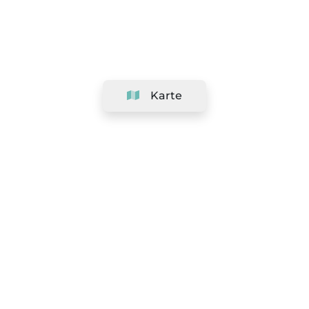
Karte
Unternehmen
Support
Team
&
Jobs
Ihr Geschäft hinzufügen
Rechtlich