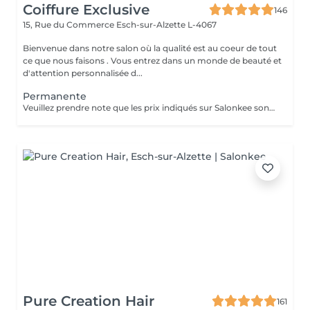
Coiffure Exclusive
146
15, Rue du Commerce
Esch-sur-Alzette L-4067
Bienvenue dans notre salon où la qualité est au coeur de tout
ce que nous faisons . Vous entrez dans un monde de beauté et
d'attention personnalisée d...
Permanente
Veuillez prendre note que les prix indiqués sur Salonkee sont communiqués à titre informatif et s'entendent de base. Ces derniers sont susceptibles de varier selon le diagnostic réalisé à votre arrivée au salon et l'expertise du professionnel à qui vous confiez votre beauté. Un grand merci d'avance pour votre compréhension. Au plaisir de vous recevoir très vite.
Pure Creation Hair
161