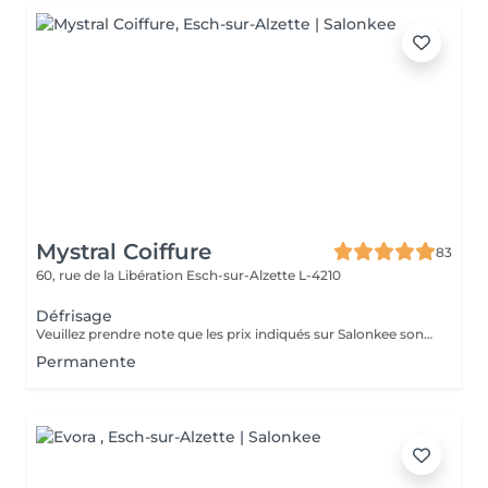
Mystral Coiffure
83
60, rue de la Libération
Esch-sur-Alzette L-4210
Défrisage
Veuillez prendre note que les prix indiqués sur Salonkee sont communiqués à titre informatif et s'entendent de base. Ces derniers sont susceptibles de varier selon le diagnostic réalisé à votre arrivée au salon et l'expertise du professionnel à qui vous confiez votre beauté. Dans tous les cas, un devis précis vous sera proposé et toutes réalisations de prestations seront effectuées avec votre accord. Un grand merci d'avance pour votre compréhension. Au plaisir de vous recevoir très vite.
Permanente