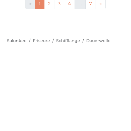
«
1
2
3
4
...
7
»
Salonkee
Friseure
Schifflange
Dauerwelle