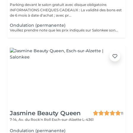
Parking devant le salon gratuit avec disque obligatoire.
INFORMATIONS CHEQUES CADEAUX : La validité des bons est
de 6 mois à date d'achat ; avec pr...
Ondulation (permanente)
Veuillez prendre note que les prix indiqués sur Salonkee sont communiqués à titre informatif et s'entendent de base. Ces derniers sont susceptibles de varier selon le diagnostic réalisé à votre arrivée au salon et l'expertise du professionnel à qui vous confiez votre beauté. Dans tous les cas, un devis précis vous sera proposé et toutes réalisations de prestations seront effectuées avec votre accord. Un grand merci d'avance pour votre compréhension. Au plaisir de vous recevoir très vite.
Jasmine Beauty Queen
11
7-14, Av. du Rock'n Roll
Esch-sur-Alzette L-4361
Ondulation (permanente)