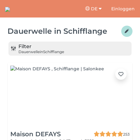
DE
Einloggen
Dauerwelle
in
Schifflange
Filter
Dauerwelle
in
Schifflange
Maison DEFAYS
253