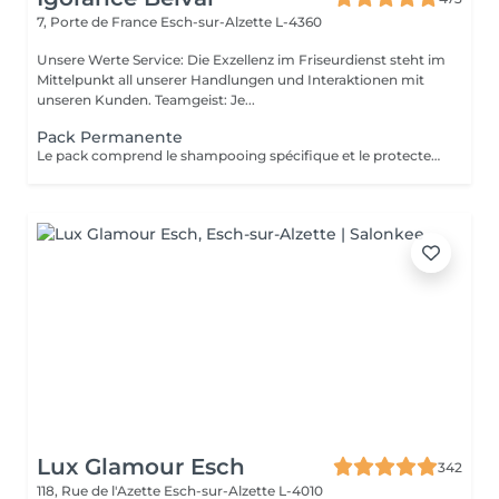
7, Porte de France
Esch-sur-Alzette L-4360
Unsere Werte Service: Die Exzellenz im Friseurdienst steht im
Mittelpunkt all unserer Handlungen und Interaktionen mit
unseren Kunden. Teamgeist: Je...
Pack Permanente
Le pack comprend le shampooing spécifique et le protecteur REDKEN , la permanente avec les produits LOREAL PROFESSIONNEL , le conditionneur REDKEN , le séchage et les produits de styling REDKEN Option Coupe : la coupe IGORANCE (finition sur cheveux secs), le séchage et les produits de styling REDKEN. * Tarifs à titre indicatifs à confirmer après la consultation personnalisée établit auprès de votre coiffeur/stylist/spécialiste * La direction se réserve le droit d’apporter des modifications pour le bon fonctionnement du salon
Lux Glamour Esch
342
118, Rue de l'Azette
Esch-sur-Alzette L-4010