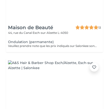
Maison de Beauté
13
44, rue du Canal
Esch-sur-Alzette L-4050
Ondulation (permanente)
Veuillez prendre note que les prix indiqués sur Salonkee sont communiqués à titre informatif et s'entendent de base. Ces derniers sont susceptibles de varier selon le diagnostic réalisé à votre arrivée au salon et l'expertise du professionnel à qui vous confiez votre beauté. Dans tous les cas, un devis précis vous sera proposé et toutes réalisations de prestations seront effectuées avec votre accord. Un grand merci d'avance pour votre compréhension. Au plaisir de vous recevoir très vite.