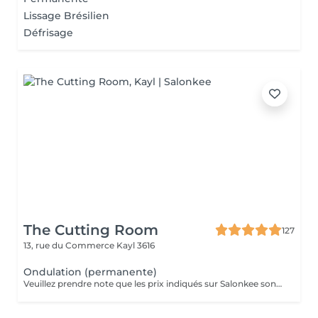
Lissage Brésilien
Défrisage
The Cutting Room
127
13, rue du Commerce
Kayl 3616
Ondulation (permanente)
Veuillez prendre note que les prix indiqués sur Salonkee sont communiqués à titre informatif et s'entendent de base. Ces derniers sont susceptibles de varier selon le diagnostic réalisé à votre arrivée au salon et l'expertise du professionnel à qui vous confiez votre beauté. Dans tous les cas, un devis précis vous sera proposé et toutes réalisations de prestations seront effectuées avec votre accord. Un grand merci d'avance pour votre compréhension. Au plaisir de vous recevoir très vite.