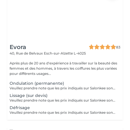
Evora
83
40, Rue de Belvaux
Esch-sur-Alzette L-4025
Après plus de 20 ans d'expérience à travailler sur la beauté des
femmes et des hommes, à travers les coiffures les plus variées
pour différents usages...
Ondulation (permanente)
Veuillez prendre note que les prix indiqués sur Salonkee sont communiqués à titre informatif et s'entendent de base. Ces derniers sont susceptibles de varier selon le diagnostic réalisé à votre arrivée au salon et l'expertise du professionnel à qui vous confiez votre beauté. Dans tous les cas, un devis précis vous sera proposé et toutes réalisations de prestations seront effectuées avec votre accord. Un grand merci d'avance pour votre compréhension. Au plaisir de vous recevoir très vite.
Lissage (sur devis)
Veuillez prendre note que les prix indiqués sur Salonkee sont communiqués à titre informatif et s'entendent de base. Ces derniers sont susceptibles de varier selon le diagnostic réalisé à votre arrivée au salon et l'expertise du professionnel à qui vous confiez votre beauté. Dans tous les cas, un devis précis vous sera proposé et toutes réalisations de prestations seront effectuées avec votre accord. Un grand merci d'avance pour votre compréhension. Au plaisir de vous recevoir très vite.
Défrisage
Veuillez prendre note que les prix indiqués sur Salonkee sont communiqués à titre informatif et s'entendent de base. Ces derniers sont susceptibles de varier selon le diagnostic réalisé à votre arrivée au salon et l'expertise du professionnel à qui vous confiez votre beauté. Dans tous les cas, un devis précis vous sera proposé et toutes réalisations de prestations seront effectuées avec votre accord. Un grand merci d'avance pour votre compréhension. Au plaisir de vous recevoir très vite.