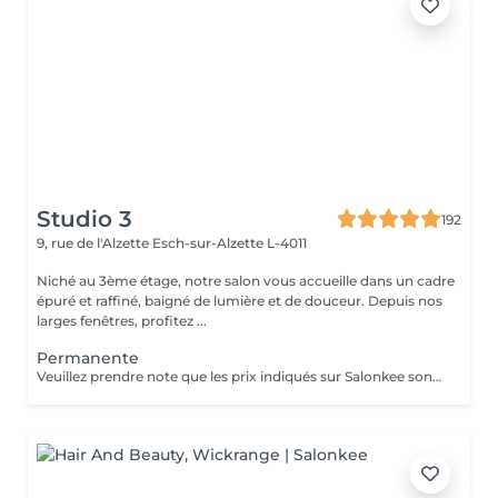
Studio 3
192
9, rue de l'Alzette
Esch-sur-Alzette L-4011
Niché au 3ème étage, notre salon vous accueille dans un cadre
épuré et raffiné, baigné de lumière et de douceur. Depuis nos
larges fenêtres, profitez ...
Permanente
Veuillez prendre note que les prix indiqués sur Salonkee sont communiqués à titre informatif et s'entendent de base. Ces derniers sont susceptibles de varier selon le diagnostic réalisé à votre arrivée au salon et l'expertise du professionnel à qui vous confiez votre beauté. Dans tous les cas, un devis précis vous sera proposé et toutes réalisations de prestations seront effectuées avec votre accord. Un grand merci d'avance pour votre compréhension. Au plaisir de vous recevoir très vite.