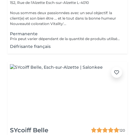
152, Rue de l'Alzette
Esch-sur-Alzette L-4010
Nous sommes deux passionnées avec un seul objectif: la
client(e) et son bien être ... et le tout dans la bonne humeur
Nouveauté coloration Vitality'...
Permanente
Prix peut varier dépendant de la quantité de produits utilisées. Un supplément peux être appliqué selon l epaisseur des cheveux Les prix sont juste pour la premanente sans la coupe ni sechage !!!!
Défrisante français
SYcoiff Belle
120