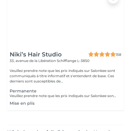
Niki’s Hair Studio
158
33, avenue de la Libération
Schifflange L-3850
Veuillez prendre note que les prix indiqués sur Salonkee sont
communiqués à titre informatif et s'entendent de base. Ces
derniers sont susceptibles de...
Permanente
Veuillez prendre note que les prix indiqués sur Salonkee sont communiqués à titre informatif et s'entendent de base. Ces derniers sont susceptibles de varier selon le diagnostic réalisé à votre arrivée au salon et l'expertise du professionnel à qui vous confiez votre beauté. Dans tous les cas, un devis précis vous sera proposé et toutes réalisations de prestations seront effectuées avec votre accord. Un grand merci d'avance pour votre compréhension. Au plaisir de vous revoir très vite.
Mise en plis