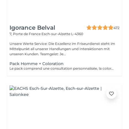
Igorance Belval
472
7, Porte de France
Esch-sur-Alzette L-4360
Unsere Werte Service: Die Exzellenz im Friseurdienst steht im
Mittelpunkt all unserer Handlungen und Interaktionen mit
unseren Kunden. Teamgeist: Je...
Pack Homme + Coloration
Le pack comprend une consultation personnalisée, la coloration avec les produits LOREAL PROFESSIONNEL , shampooing et conditionneur spécifiques REDKEN , la coupe IGORANCE ( finitions sur cheveux secs) , les produits de styling REDKEN * Tarifs à titre indicatifs à confirmer après la consultation personnalisée établit auprès de votre coiffeur/stylist/spécialiste * La direction se réserve le droit d’apporter des modifications pour le bon fonctionnement du salon