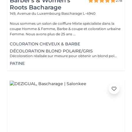
Barber's & Women's
278
Roots Bacharage
149, Avenue du Luxembourg
Bascharage L-4940
Nous sommes un salon de coiffure Mixte spécialiste dans la
coupe Homme & Femme, Barbe & coupe et coloration urbaine
Femme. Nous avons plus de 25 ans ...
COLORATION CHEVEUX & BARBE
DÉCOLORATION BLOND POLAIRE/GRIS
Décoloration réalisée sur mesure pour obtenir un blond polaire ,gris ou toute autre nuance claire . la prestation est adaptée à l'état et à la nature de vos cheveux afin de préserver leur qualité. Un devis personnalisé sera établi avant toute prestation , le tarif pouvant varier selon la longueur des cheveux ,l'épaisseur et le travail a réaliser .
PATINE