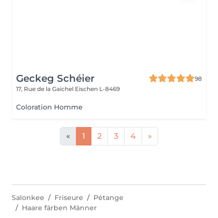
Geckeg Schéier
98
17, Rue de la Gaichel
Eischen L-8469
Coloration Homme
«
1
2
3
4
»
Salonkee
Friseure
Pétange
Haare färben Männer