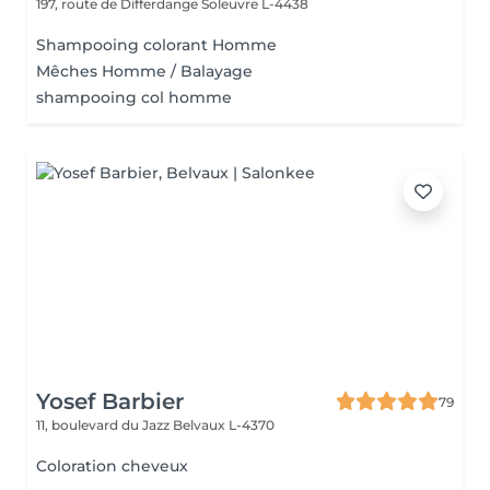
197, route de Differdange
Soleuvre L-4438
Shampooing colorant Homme
Mêches Homme / Balayage
shampooing col homme
Yosef Barbier
79
11, boulevard du Jazz
Belvaux L-4370
Coloration cheveux