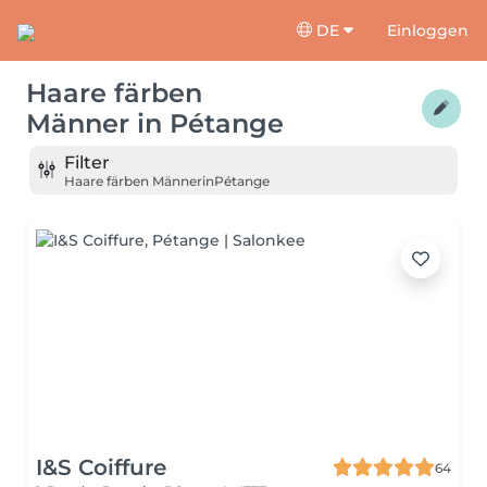
DE
Einloggen
Haare färben
Männer
in
Pétange
Filter
Haare färben Männer
in
Pétange
I&S Coiffure
64