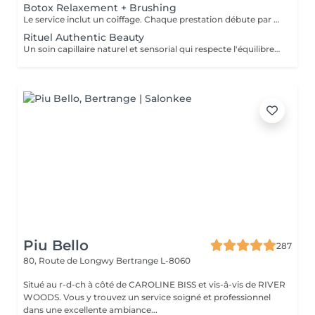
Botox Relaxement + Brushing
Le service inclut un coiffage. Chaque prestation débute par un diagnostic personnalisé. Le tarif final est confirmé en salon selon les besoins de vos cheveux et la technique réalisée.
Rituel Authentic Beauty
Un soin capillaire naturel et sensorial qui respecte l'équilibre du cuir chevelu et la beauté des cheveux. Enrichi en ingrédients d'origine naturelle, ce rituel nettoie, nourrit et sublime la fibre capillaire tout en apportant une sensation de fraîcheur et de légèreté. Profitez d'un moment de bien-être authentique et relaxant pour révéler des cheveux sains et lumineux.
Piu Bello
287
80, Route de Longwy
Bertrange L-8060
Situé au r-d-ch à côté de CAROLINE BISS et vis-â-vis de RIVER
WOODS. Vous y trouvez un service soigné et professionnel
dans une excellente ambiance...