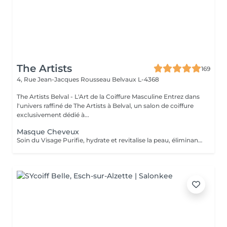
The Artists
169
4, Rue Jean-Jacques Rousseau
Belvaux L-4368
The Artists Belval - L'Art de la Coiffure Masculine Entrez dans
l'univers raffiné de The Artists à Belval, un salon de coiffure
exclusivement dédié à...
Masque Cheveux
Soin du Visage Purifie, hydrate et revitalise la peau, éliminant les impuretés et offrant un teint plus frais et éclatant. Soin des Cheveux Nourrit et fortifie les cheveux, avec un lavage profond et un massage du cuir chevelu pour stimuler la circulation et favoriser la santé capillaire.