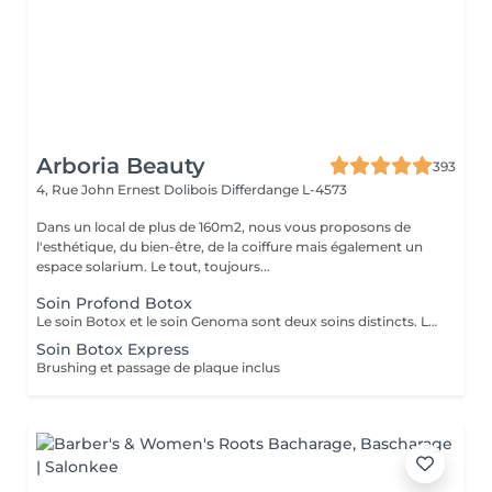
Arboria Beauty
393
4, Rue John Ernest Dolibois
Differdange L-4573
Dans un local de plus de 160m2, nous vous proposons de
l'esthétique, du bien-être, de la coiffure mais également un
espace solarium. Le tout, toujours...
Soin Profond Botox
Le soin Botox et le soin Genoma sont deux soins distincts. Le soin Genoma est destiné aux cheveux très abimés par des transformations chimiques et permet de réinjecter les acides animés perdus tandis que le soin Botox répare les cheveux sensibilisés , fins et manques de volume. Les soins ont une durée de 2 à 5 mois avec la gamme d'entretient, inclus dans cette prestation.
Soin Botox Express
Brushing et passage de plaque inclus