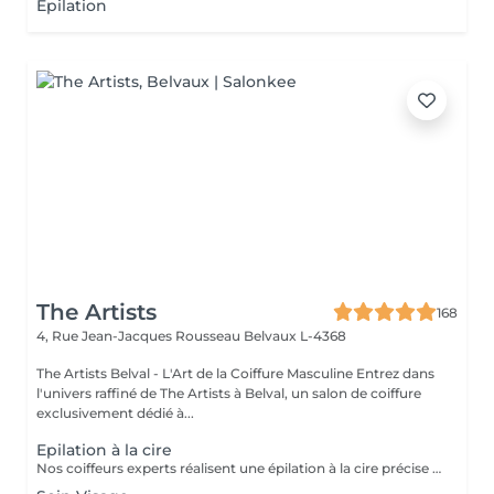
Épilation
The Artists
168
4, Rue Jean-Jacques Rousseau
Belvaux L-4368
The Artists Belval - L'Art de la Coiffure Masculine Entrez dans
l'univers raffiné de The Artists à Belval, un salon de coiffure
exclusivement dédié à...
Epilation à la cire
Nos coiffeurs experts réalisent une épilation à la cire précise des oreilles, nez, contour des sourcils et joues, pour un résultat net et durable, offrant une peau lisse et parfaitement soignée.