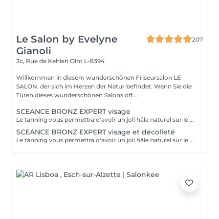
Le Salon by Evelyne
207
Gianoli
3c, Rue de Kehlen
Olm L-8394
Willkommen in diesem wunderschönen Friseursalon LE
SALON, der sich im Herzen der Natur befindet. Wenn Sie die
Türen dieses wunderschönen Salons öff...
SCEANCE BRONZ EXPERT visage
Le tanning vous permettra d'avoir un joli hâle naturel sur le visage et le décolleté pour une durée de 8-10 jours. Ce soin est parfait pour vous donner bonne mine, pour une soirée, avant de partir en vacances pour avoir tout de suite un teint halé et ainsi éviter de vous maquiller Conseils avant de venir à la séance : -Effectuez un gommage du visage la veille pour que la peau puisse mieux absorber le produit bronzant.
SCEANCE BRONZ EXPERT visage et décolleté
Le tanning vous permettra d'avoir un joli hâle naturel sur le visage et le décolleté pour une durée de 8-10 jours. Ce soin est parfait pour vous donner bonne mine, pour une soirée, avant de partir en vacances pour avoir tout de suite un teint halé et ainsi éviter de vous maquiller Conseils avant de venir à la séance : -Effectuez un gommage du visage la veille pour que la peau puisse mieux absorber le produit bronzant.