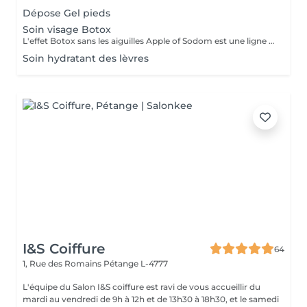
Dépose Gel pieds
Soin visage Botox
L'effet Botox sans les aiguilles Apple of Sodom est une ligne de soins innovante, conçue avec une technologie révolutionnaire inspirée du fruit récolté sur l'arbre nommé Pommier de Sodome, Apple of Sodom en anglais, que l'on trouve originellement dans la région de la mer Morte. Conçu pour raffermir l'épiderme et rehausser l'ovale du visage, le complexe Apple of Sodom est une alternative au botox. Élaboré à partir de cellules-souches de pommier, il est associé aux extraits végétaux du Gatuline Expression AF qui cible les rides d'expression et lisse la surface de la peau.
Soin hydratant des lèvres
I&S Coiffure
64
1, Rue des Romains
Pétange L-4777
L'équipe du Salon I&S coiffure est ravi de vous accueillir du
mardi au vendredi de 9h à 12h et de 13h30 à 18h30, et le samedi