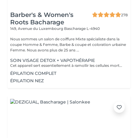
Barber's & Women's
278
Roots Bacharage
149, Avenue du Luxembourg
Bascharage L-4940
Nous sommes un salon de coiffure Mixte spécialiste dans la
coupe Homme & Femme, Barbe & coupe et coloration urbaine
Femme. Nous avons plus de 25 ans ...
SOIN VISAGE DETOX + VAPOTHÉRAPIE
Cet appareil sert essentiellement à ramollir les cellules mortes de la peau et prépare la peau de manière optimale au soin correspondant. Le vapozone permet ainsi d'ouvrir les pores pour un nettoyage en profondeur de la peau. La vapeur + l'ozone pénètre en profondeur dans les pores et nettoie les impuretés, le gras, les points noirs et les restes de maquillage. La vapeur peut donc aider
ÉPILATION COMPLET
ÉPILATION NEZ