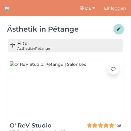
DE
Einloggen
Ästhetik
in
Pétange
Filter
Ästhetik
in
Pétange
O' ReV Studio
408