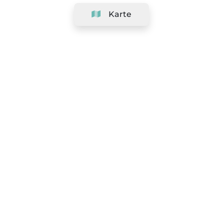
Karte
Unternehmen
Support
Team
&
Jobs
Ihr Geschäft hinzufügen
Rechtlich
Widerrufsrecht ausüben
AGBs
Datenschutz-Politik