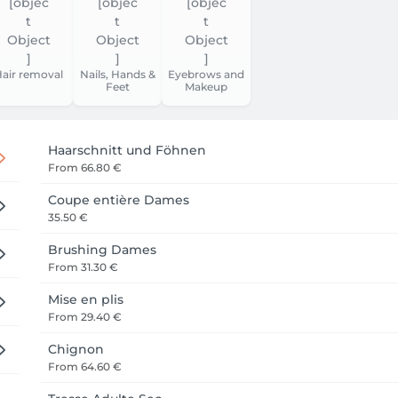
air removal
Nails, Hands &
Eyebrows and
Feet
Makeup
Haarschnitt und Föhnen
From
66.80 €
Coupe entière Dames
35.50 €
Brushing Dames
From
31.30 €
Mise en plis
From
29.40 €
Chignon
From
64.60 €