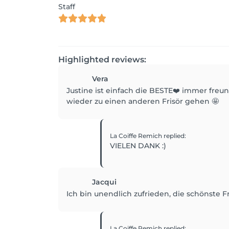
Staff
Highlighted reviews:
Vera
Justine ist einfach die BESTE❤️ immer freu
wieder zu einen anderen Frisör gehen 🤩
La Coiffe Remich
replied
:
VIELEN DANK :)
Jacqui
Ich bin unendlich zufrieden, die schönste 
La Coiffe Remich
replied
: