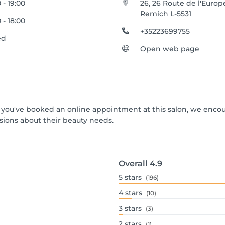
 - 19:00
26, 26 Route de l'Europ
Remich L-5531
 - 18:00
+35223699755
ed
Open web page
 If you've booked an online appointment at this salon, we enco
ions about their beauty needs.
Overall
4.9
5
stars
(196)
4
stars
(10)
3
stars
(3)
2
stars
(1)