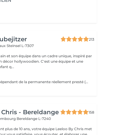
ILIEN
ubejitzer
213
eaux
Steinsel L-7307
n et son équipe dans un cadre unique, inspiré par
llywoodien. C'est une équipe et une
ant q...
Prix peut varier dépendant de la permanente réellement presté (de 25 à 74).
 Chris - Bereldange
158
uxembourg
Bereldange L-7240
t plus de 10 ans, votre équipe Leeloo By Chris met
ur vous satisfaire, vous écouter, et élaborer une