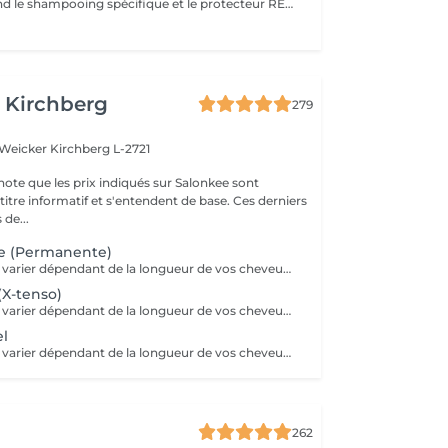
Le pack comprend le shampooing spécifique et le protecteur REDKEN , la permanente avec les produits LOREAL PROFESSIONNEL , le conditionneur REDKEN , le séchage et les produits de styling REDKEN Option Coupe : la coupe IGORANCE (finition sur cheveux secs), le séchage et les produits de styling REDKEN. * Tarifs à titre indicatifs à confirmer après la consultation personnalisée établit auprès de votre coiffeur/stylist/spécialiste * La direction se réserve le droit d’apporter des modifications pour le bon fonctionnement du salon
 Kirchberg
279
 Weicker
Kirchberg L-2721
note que les prix indiqués sur Salonkee sont
tre informatif et s'entendent de base. Ces derniers
 de...
e (Permanente)
Le tarif final peut varier dépendant de la longueur de vos cheveux ainsi que des soins et produits utilisés.
(X-tenso)
Le tarif final peut varier dépendant de la longueur de vos cheveux ainsi que des soins et produits utilisés.
el
Le tarif final peut varier dépendant de la longueur de vos cheveux ainsi que des soins et produits utilisés.
262