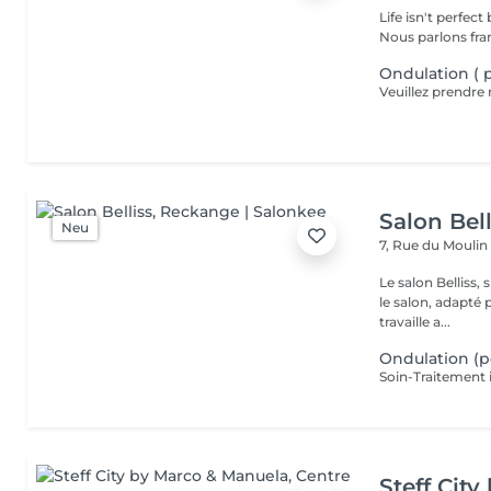
Life isn't perfect but your hair
Ondulation (
Salon Bell
Neu
7, Rue du Mouli
Le salon Belliss,
le salon, adapté 
travaille a...
Ondulation (
Steff Cit