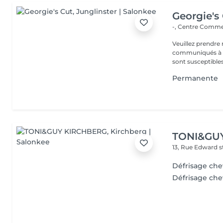
Georgie's
-, Centre Commer
Veuillez prendre 
communiqués à ti
sont susceptibles
Permanente
TONI&GU
13, Rue Edward 
Défrisage ch
Défrisage che