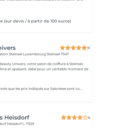
.
e (sur devis / à partir de 100 euros)
ivers
31
ération Steinsel Luxembourg
Steinsel 7347
auty Univers, votre salon de coiffure à Steinsel,
lme et apaisant, idéal pour un véritable moment de
Veuillez prendre note que les prix indiqués sur Salonkee sont communiqués à titre informatif et s'entendent de base. Ces derniers sont susceptibles de varier selon le diagnostic réalisé à votre arrivée au salon et l'expertise du professionnel à qui vous confiez votre beauté. Dans tous les cas, un devis précis vous sera proposé et toutes réalisations de prestations seront effectuées avec votre accord. Un grand merci d'avance pour votre compréhension. Au plaisir de vous revoir très vite.
 Heisdorf
6
dorf
Heisdorf L-7329