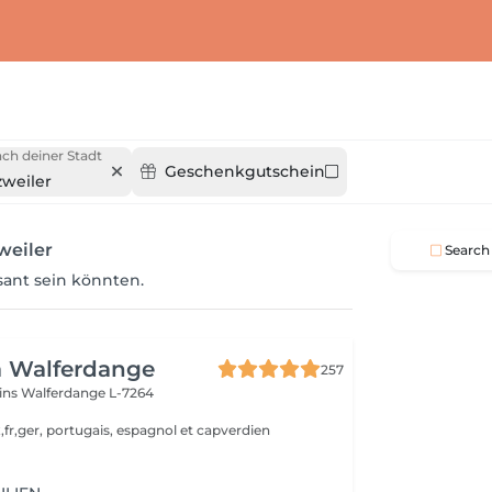
ch deiner Stadt
Geschenkgutschein
zweiler
weiler
Search
ssant sein könnten.
a Walferdange
257
ins
Walferdange L-7264
,fr,ger, portugais, espagnol et capverdien