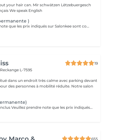
 can. Mir schwätzen Lëtzebuergesch
Nous parlons français We speak English
 permanente )
Veuillez prendre note que les prix indiqués sur Salonkee sont communiqués à titre informatif et s'entendent de base. Ces derniers sont susceptibles de varier selon le diagnostic réalisé à votre arrivée au salon et l'expertise du professionnel à qui vous confiez votre beauté. Dans tous les cas, un devis précis vous sera proposé et toutes réalisations de prestations seront effectuées avec votre accord. Un grand merci d'avance pour votre compréhension. Au plaisir de vous recevoir très vite.
iss
19
n
Reckange L-7595
 situé dans un endroit très calme avec parking devant
pour des personnes à mobilité réduite. Notre salon
permanente)
Soin-Traitement inclus Veuillez prendre note que les prix indiqués sur Salonkee sont communiqués à titre informatif et s'entendent de base. Ces derniers sont susceptibles de varier selon le diagnostic réalisé à votre arrivée au salon et l'expertise du professionnel à qui vous confiez votre beauté. Dans tous les cas, un devis précis vous sera proposé et toutes réalisations de prestations seront effectuées avec votre accord. Un grand merci d'avance pour votre compréhension. Au plaisir de vous recevoir très vite.
y by Marco &
655