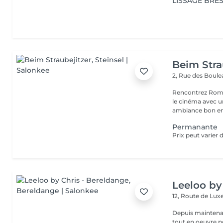
LISSAGE BRÉS
Beim Stra
2, Rue des Boul
Rencontrez Romai
le cinéma avec un décor ho
ambiance bon enf
Permanante
Leeloo by
12, Route de L
Depuis maintenan
tout en oeuvre po