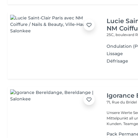
Lucie Sain
NM Coiffu
25C, boulevard 
Ondulation (
Lissage
Défrisage
Igorance
71, Rue du Bridel
Unsere Werte Service: Die Exzellenz im Friseurdienst steht im
Mittelpunkt all 
Kunden. Team
Pack Perman