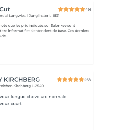
 Cut
491
cial Langwies ll
Junglinster L-6131
note que les prix indiqués sur Salonkee sont
tre informatif et s'entendent de base. Ces derniers
 de...
Y KIRCHBERG
468
steichen
Kirchberg L-2540
eveux longue chevelure normale
veux court