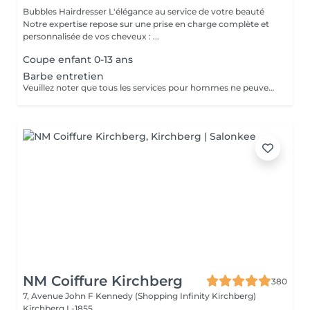
Bubbles Hairdresser L'élégance au service de votre beauté
Notre expertise repose sur une prise en charge complète et
personnalisée de vos cheveux : ...
Coupe enfant 0-13 ans
Barbe entretien
Veuillez noter que tous les services pour hommes ne peuvent PAS être réservés en ligne. Merci d'appeler ou de passer pour réserver ces derniers. Quiconque ne respecte pas cela et réserve un service pour femme à la place ou utilise le compte d'une femme pour bloquer du temps pour le service d'un homme sera bloqué de toutes les réservations futures.
NM Coiffure Kirchberg
380
7, Avenue John F Kennedy (Shopping Infinity Kirchberg)
Kirchberg L-1855