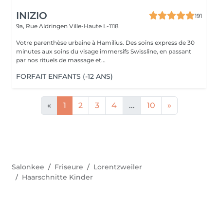
INIZIO
191
9a, Rue Aldringen
Ville-Haute L-1118
Votre parenthèse urbaine à Hamilius. Des soins express de 30
minutes aux soins du visage immersifs Swissline, en passant
par nos rituels de massage et...
FORFAIT ENFANTS (-12 ANS)
«
1
2
3
4
...
10
»
Salonkee
Friseure
Lorentzweiler
Haarschnitte Kinder