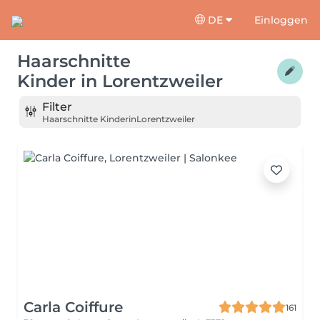
DE
Einloggen
Haarschnitte
Kinder
in
Lorentzweiler
Filter
Haarschnitte Kinder
in
Lorentzweiler
Carla Coiffure
161