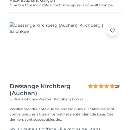
Pack Étudiant Garçon
* Tarifs à titre indicatifs à confirmer après la consultation personnalisée établit auprès de votre coiffeur/stylist/spécialiste * La direction se réserve le droit dapporter des modifications pour le bon fonctionnement du salon
Dessange Kirchberg
281
(Auchan)
5, Rue Alphonse Weicker
Kirchberg L-2721
Veuillez prendre note que les prix indiqués sur Salonkee sont
communiqués à titre informatif et s'entendent de base. Ces
derniers sont susceptibles de...
Sh. + Coupe + Coiffage Fille moins de 12 ans