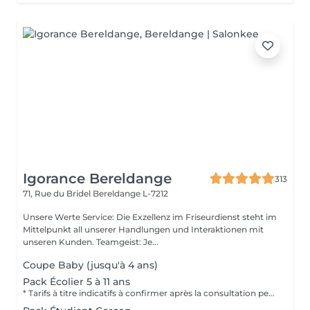
Igorance Bereldange
313
71, Rue du Bridel
Bereldange L-7212
Unsere Werte Service: Die Exzellenz im Friseurdienst steht im
Mittelpunkt all unserer Handlungen und Interaktionen mit
unseren Kunden. Teamgeist: Je...
Coupe Baby (jusqu'à 4 ans)
Pack Écolier 5 à 11 ans
* Tarifs à titre indicatifs à confirmer après la consultation personnalisée établit auprès de votre coiffeur/stylist/spécialiste * La direction se réserve le droit dapporter des modifications pour le bon fonctionnement du salon