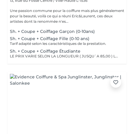
13, Rue du Fossé
Centre / Ville-Haute L-1536
Une passion commune pour la coiffure mais plus généralement
pour la beauté, voilà ce qui a réuni Eric&Laurent, ces deux
artistes dont la renommée n'es...
Sh. + Coupe + Coiffage Garçon (0-10ans)
Sh. + Coupe + Coiffage Fille (0-10 ans)
Tarif adapté selon les caractéristiques de la prestation.
Sh. + Coupe + Coiffage Étudiante
LE PRIX VARIE SELON LA LONGUEUR ( JUSQU`A 85,00 ) Les remises sont valables uniquement mardi-mercredi-jeudi sur les prestations couleur, toner et balayage (-10%)