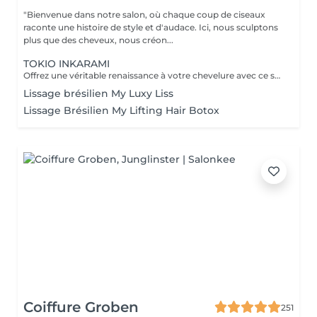
"Bienvenue dans notre salon, où chaque coup de ciseaux
raconte une histoire de style et d'audace. Ici, nous sculptons
plus que des cheveux, nous créon...
TOKIO INKARAMI
Offrez une véritable renaissance à votre chevelure avec ce soin japonais révolutionnaire. Plus qu'un simple traitement, le Tokio Inkarami est un protocole de reconstruction profonde à la kératine qui répare les cheveux abîmés (colorations, chaleur, fatigue). L'action : Il pénètre au cur de la fibre pour combler les brèches et renforcer la structure interne. Le résultat : Immédiatement, vos cheveux sont plus forts, incroyablement doux, brillants et souples. L'indispensable pour retrouver une chevelure saine, disciplinée et pleine de vitalité.
Lissage brésilien My Luxy Liss
Lissage Brésilien My Lifting Hair Botox
Coiffure Groben
251