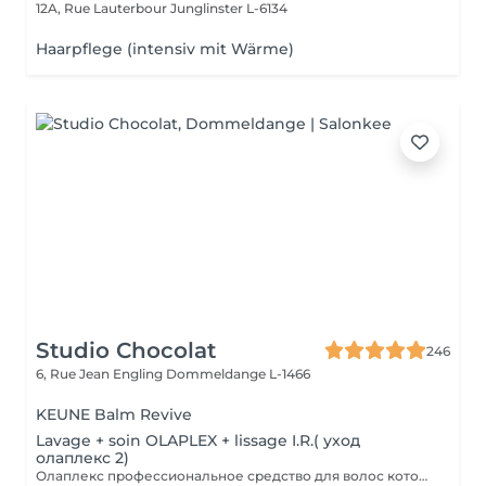
12A, Rue Lauterbour
Junglinster L-6134
Haarpflege (intensiv mit Wärme)
Studio Chocolat
246
6, Rue Jean Engling
Dommeldange L-1466
KEUNE Balm Revive
Lavage + soin OLAPLEX + lissage I.R.( уход
олаплекс 2)
Олаплекс профессиональное средство для волос которое помогает восстановить дисульфидные связи в структуре волоса в короткие сроки сделает их плотнее и эластичней.