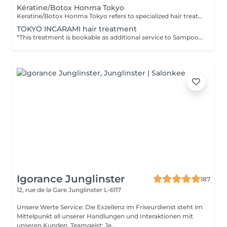
Kératine/Botox Honma Tokyo
Keratine/Botox Honma Tokyo refers to specialized hair treatments offered by Honma Tokyo, a renowned brand known for its professional haircare products originating from Japan and Brazil. The Keratine treatment involves applying high-quality keratin-based formulas to smooth, strengthen, and restore damaged or frizzy hair. It helps eliminate frizz, enhances shine, and makes hair more manageable without altering the hair's natural structure drastically. The Botox treatment for hair, often called hair botox, deeply nourishes and hydrates the hair, reducing signs of aging and damage. It restores moisture, repairs split ends, and promotes softness and elasticity, giving hair a youthful, revitalized appearance. Both treatments are popular in Tokyo salons for their effectiveness in improving hair health, texture, and appearance with lasting results.
TOKYO INCARAMI hair treatment
*This treatment is bookable as additional service to Sampoo+Blowdry/Styling or Hair Coloring services
Igorance Junglinster
187
12, rue de la Gare
Junglinster L-6117
Unsere Werte Service: Die Exzellenz im Friseurdienst steht im
Mittelpunkt all unserer Handlungen und Interaktionen mit
unseren Kunden. Teamgeist: Je...