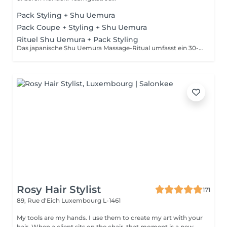
Pack Styling + Shu Uemura
Pack Coupe + Styling + Shu Uemura
Rituel Shu Uemura + Pack Styling
Das japanische Shu Uemura Massage-Ritual umfasst ein 30-minütiges Shampoo und eine Behandlung zur intensiven Haarreparatur und Entspannung + Styling-Paket. Die Preise sind als Richtwerte zu verstehen und müssen nach einer individuellen Beratung durch Ihren Friseur/Stylisten/Spezialisten bestätigt werden. Die Geschäftsleitung behält sich das Recht vor, Änderungen zur reibungslosen Funktion des Salons vorzunehmen.
Rosy Hair Stylist
171
89, Rue d'Eich
Luxembourg L-1461
My tools are my hands. I use them to create my art with your
hair. When a client sits on the chair, that moment is a new