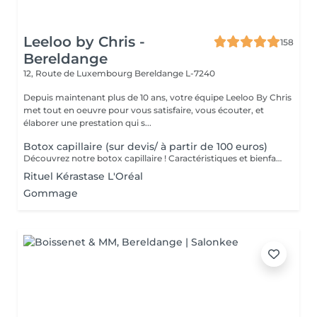
Leeloo by Chris -
158
Bereldange
12, Route de Luxembourg
Bereldange L-7240
Depuis maintenant plus de 10 ans, votre équipe Leeloo By Chris
met tout en oeuvre pour vous satisfaire, vous écouter, et
élaborer une prestation qui s...
Botox capillaire (sur devis/ à partir de 100 euros)
Découvrez notre botox capillaire ! Caractéristiques et bienfaits du botox capillaire -Rajeunisseur capillaire -Nourrit la fibre en profondeur -Accélère la pousse des cheveux -Réduit la casse des cheveux -Apporte de la brillance -Apporte de la douceur -Réduit les frisottis Les prises de rendez-vous se font par appels téléphoniques, ou par messages sur Instagram ou Facebook (leeloobychris)
Rituel Kérastase L'Oréal
Gommage