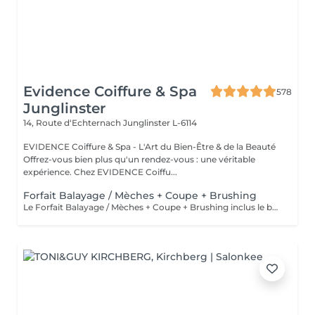
Evidence Coiffure & Spa
578
Junglinster
14, Route d‘Echternach
Junglinster L-6114
EVIDENCE Coiffure & Spa - L'Art du Bien-Être & de la Beauté
Offrez-vous bien plus qu'un rendez-vous : une véritable
expérience. Chez EVIDENCE Coiffu...
Forfait Balayage / Mèches + Coupe + Brushing
Le Forfait Balayage / Mèches + Coupe + Brushing inclus le balayage, le traitement, la coupe, le brushing, le shampoing et le soin. Le prix pourra varier en fonction de la longueur des cheveux. Pour tout renseignement complémentaire, n'hésitez pas à nous appeler.