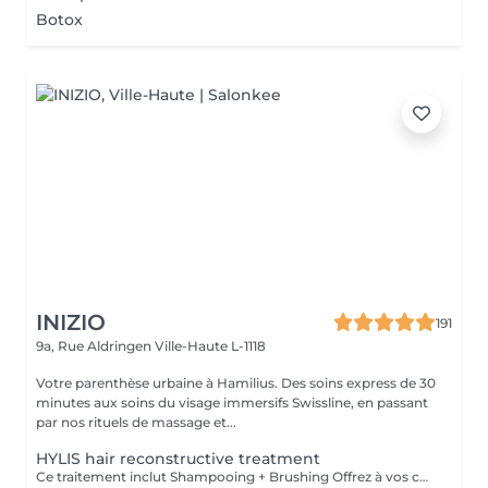
Botox
INIZIO
191
9a, Rue Aldringen
Ville-Haute L-1118
Votre parenthèse urbaine à Hamilius. Des soins express de 30
minutes aux soins du visage immersifs Swissline, en passant
par nos rituels de massage et...
HYLIS hair reconstructive treatment
Ce traitement inclut Shampooing + Brushing Offrez à vos cheveux la réparation en profondeur qu'ils méritent. Ce traitement professionnel en salon par Hylis restaure les cheveux abîmés, affaiblis ou sur-traités de l'intérieur reconstruisant la fibre capillaire, restituant les nutriments perdus et redonnant douceur, brillance et force. Idéal pour les cheveux fragilisés par des traitements chimiques, la chaleur des outils coiffants ou les agressions environnementales. Repartez du salon avec des cheveux visiblement plus sains et plus résistants.