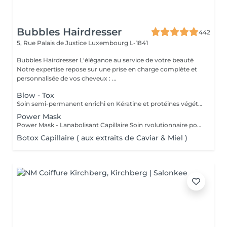
Bubbles Hairdresser
442
5, Rue Palais de Justice
Luxembourg L-1841
Bubbles Hairdresser L'élégance au service de votre beauté
Notre expertise repose sur une prise en charge complète et
personnalisée de vos cheveux : ...
Blow - Tox
Soin semi-permanent enrichi en Kératine et protéines végétales Info : Vous allez devoir choisir une finition afin de compléter le service - Brushing ou Coupe/Brushing .
Power Mask
Power Mask - Lanabolisant Capillaire Soin rvolutionnaire pour cheveux abims & sensibiliss
Botox Capillaire ( aux extraits de Caviar & Miel )