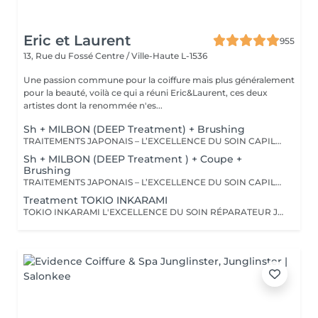
Eric et Laurent
955
13, Rue du Fossé
Centre / Ville-Haute L-1536
Une passion commune pour la coiffure mais plus généralement
pour la beauté, voilà ce qui a réuni Eric&Laurent, ces deux
artistes dont la renommée n'es...
Sh + MILBON (DEEP Treatment) + Brushing
TRAITEMENTS JAPONAIS – L’EXCELLENCE DU SOIN CAPILLAIRE Découvrez un univers de soins capillaires japonais haut de gamme, reconnus pour leur technologie avancée et leurs résultats exceptionnels. Des traitements sur-mesure conçus pour répondre aux besoins spécifiques de chaque chevelure : hydratation, réparation, discipline, cuir chevelu ou nutrition . Chaque traitement agit au cœur de la fibre capillaire pour révéler des cheveux visiblement plus sains, brillants et soyeux. -Nos différentes lignes de traitements : SMOOTH (Collagène) Pour les cheveux emmêlés, ternes ou difficiles à coiffer. • Démêle instantanément • Lisse la fibre capillaire • Apporte douceur et brillance • Toucher léger et soyeux REPAIR (CMADK / Kératine) Pour les cheveux sensibilisés, cassants ou très abîmés. • Répare intensément • Renforce la structure interne du cheveu • Reconstruit la fibre en profondeur • Redonne force et élasticité ANTI-FRIZZ (Céramides / 18-MEA) Pour les cheveux indisciplinés, sensibilisés à l’humidité. • Contrôle les frisottis • Réduit le volume excessif • Protège de l’humidité • Facilite le coiffage • Apporte souplesse et brillance SCALP (Hyaluron / Agents Purifiants) Pour rééquilibrer et purifier le cuir chevelu. Idéal en cas de démangeaisons, pellicules, sécheresse ou excès de sébum. • Apaise le cuir chevelu • Purifie en douceur • Rééquilibre la barrière protectrice naturelle • Favorise un environnement sain pour la pousse Veuillez noter : les tarifs peuvent varier selon la longueur des cheveux, la quantité de produit nécessaire et la complexité de la prestation. Supplément possible à partir de +15€. Pour toute demande spécifique, merci de nous contacter.
Sh + MILBON (DEEP Treatment ) + Coupe +
Brushing
TRAITEMENTS JAPONAIS – L’EXCELLENCE DU SOIN CAPILLAIRE Découvrez un univers de soins capillaires japonais haut de gamme, reconnus pour leur technologie avancée et leurs résultats exceptionnels. Des traitements sur-mesure conçus pour répondre aux besoins spécifiques de chaque chevelure : hydratation, réparation, discipline, cuir chevelu ou nutrition . Chaque traitement agit au cœur de la fibre capillaire pour révéler des cheveux visiblement plus sains, brillants et soyeux. -Nos différentes lignes de traitements : SMOOTH (Collagène) Pour les cheveux emmêlés, ternes ou difficiles à coiffer. • Démêle instantanément • Lisse la fibre capillaire • Apporte douceur et brillance • Toucher léger et soyeux REPAIR (CMADK / Kératine) Pour les cheveux sensibilisés, cassants ou très abîmés. • Répare intensément • Renforce la structure interne du cheveu • Reconstruit la fibre en profondeur • Redonne force et élasticité ANTI-FRIZZ (Céramides / 18-MEA) Pour les cheveux indisciplinés, sensibilisés à l’humidité. • Contrôle les frisottis • Réduit le volume excessif • Protège de l’humidité • Facilite le coiffage • Apporte souplesse et brillance SCALP (Hyaluron / Agents Purifiants) Pour rééquilibrer et purifier le cuir chevelu. Idéal en cas de démangeaisons, pellicules, sécheresse ou excès de sébum. • Apaise le cuir chevelu • Purifie en douceur • Rééquilibre la barrière protectrice naturelle • Favorise un environnement sain pour la pousse Veuillez noter : les tarifs peuvent varier selon la longueur des cheveux, la quantité de produit nécessaire et la complexité de la prestation. Supplément possible à partir de +15€. Pour toute demande spécifique, merci de nous contacter.
Treatment TOKIO INKARAMI
TOKIO INKARAMI L'EXCELLENCE DU SOIN RÉPARATEUR JAPONAIS Découvrez Tokio Inkarami, un protocole de soin japonais d'exception, reconnu dans les plus grands salons pour sa capacité à restaurer la qualité des cheveux les plus sensibilisés. Grâce à sa technologie brevetée associant plusieurs types de kératines et d'actifs reconstructeurs, ce traitement agit au cur de la fibre capillaire afin de réparer, renforcer et sublimer les cheveux dès la première application. LES BÉNÉFICES Répare intensément les cheveux fragilisés et abîmés Renforce durablement la structure interne du cheveu Réduit la casse et améliore la résistance de la fibre capillaire Apporte douceur, souplesse et légèreté Discipline les cheveux sans les alourdir Révèle une brillance exceptionnelle IDÉAL POUR Les cheveux décolorés ou éclaircis Les cheveux sensibilisés par les services techniques Les cheveux secs, cassants ou fragilisés Les cheveux ternes en manque de vitalité Résultat : des cheveux visiblement plus forts, plus sains, plus brillants et profondément transformés. NFORMATIONS COMPLÉMENTAIRES Afin de garantir un résultat parfaitement adapté à vos besoins, le tarif peut varier en fonction de la longueur, de la densité des cheveux et de la quantité de produit nécessaire. Le tarif du protocole Tokio Inkarami peut aller jusqu'à 250 € selon le niveau de personnalisation requis.