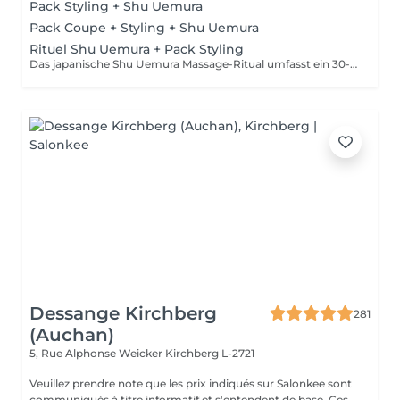
Pack Styling + Shu Uemura
Pack Coupe + Styling + Shu Uemura
Rituel Shu Uemura + Pack Styling
Das japanische Shu Uemura Massage-Ritual umfasst ein 30-minütiges Shampoo und eine Behandlung zur intensiven Haarreparatur und Entspannung + Styling-Paket. Die Preise sind als Richtwerte zu verstehen und müssen nach einer individuellen Beratung durch Ihren Friseur/Stylisten/Spezialisten bestätigt werden. Die Geschäftsleitung behält sich das Recht vor, Änderungen zur reibungslosen Funktion des Salons vorzunehmen.
Dessange Kirchberg
281
(Auchan)
5, Rue Alphonse Weicker
Kirchberg L-2721
Veuillez prendre note que les prix indiqués sur Salonkee sont
communiqués à titre informatif et s'entendent de base. Ces