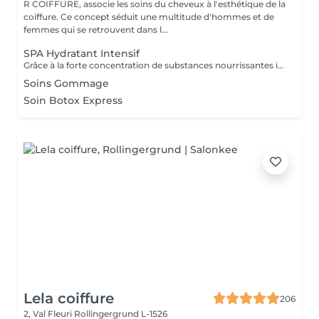
R COIFFURE, associe les soins du cheveux à l'esthétique de la
coiffure. Ce concept séduit une multitude d'hommes et de
femmes qui se retrouvent dans l...
SPA Hydratant Intensif
Grâce à la forte concentration de substances nourrissantes il pénètre profondément dans les fibre capillaire, les renforce, les nourrit intensément, redonne vitalité, favorisé leur régénération, lisse leur surface les laissant douces au toucher, brillantes, résistantes.
Soins Gommage
Soin Botox Express
Lela coiffure
206
2, Val Fleuri
Rollingergrund L-1526