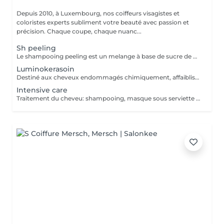
Depuis 2010, à Luxembourg, nos coiffeurs visagistes et
coloristes experts subliment votre beauté avec passion et
précision. Chaque coupe, chaque nuanc...
Sh peeling
Le shampooing peeling est un melange à base de sucre de canne et d'un Shampooing Tea Tree purifant.
Luminokerasoin
Destiné aux cheveux endommagés chimiquement, affaiblis, cassants et en manque de vitamines. Apporte des vitamines et des acides aminés pour un cheveu beaucoup plus fort. Peut être fait le jour d'un service de coloration, balayage, décoloration ou mèches avant et/ou après. La tenue est de 1-3 mois, cela dépend de la porositée des cheveux.
Intensive care
Traitement du cheveu: shampooing, masque sous serviette chaude et conditionneur