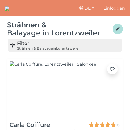
DE
Einloggen
Strähnen &
Balayage
in
Lorentzweiler
Filter
Strähnen & Balayage
in
Lorentzweiler
Carla Coiffure
161