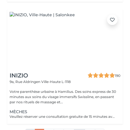
INIZIO
190
9a, Rue Aldringen
Ville-Haute L-1118
Votre parenthèse urbaine à Hamilius. Des soins express de 30
minutes aux soins du visage immersifs Swissline, en passant
par nos rituels de massage et...
MÈCHES
Veuillez réserver une consultation gratuite de 15 minutes avant votre rendez-vous afin de discuter de vos objectifs capillaires et de garantir les meilleurs résultats. Cette technique consiste à appliquer des papiers d’aluminium sur l’ensemble de la chevelure — à l’avant, à l’arrière, en dessous et sur les côtés. Elle crée un effet global beaucoup plus clair et constitue l’option privilégiée par les clientes souhaitant un résultat blond spectaculaire. Remarque : ce service comprend le shampooing et le brushing. Si vous souhaitez une coupe de cheveux pour parfaire votre look, veuillez sélectionner séparément l’option « Coupe femme (en complément d’une coloration ou de mèches) » dans notre menu de services.