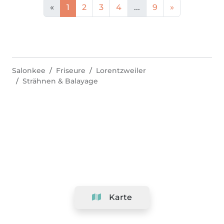
«
1
2
3
4
...
9
»
Salonkee
Friseure
Lorentzweiler
Strähnen & Balayage
Karte