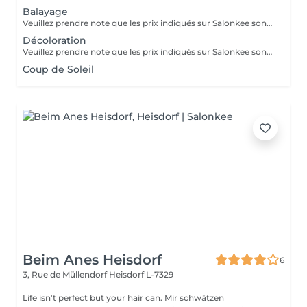
Balayage
Veuillez prendre note que les prix indiqués sur Salonkee sont communiqués à titre informatif et s'entendent de base. Ces derniers sont susceptibles de varier selon le diagnostic réalisé à votre arrivée au salon et l'expertise du professionnel à qui vous confiez votre beauté. Dans tous les cas, un devis précis vous sera proposé et toutes réalisations de prestations seront effectuées avec votre accord. Un grand merci d'avance pour votre compréhension. Au plaisir de vous revoir très vite.
Décoloration
Veuillez prendre note que les prix indiqués sur Salonkee sont communiqués à titre informatif et s'entendent de base. Ces derniers sont susceptibles de varier selon le diagnostic réalisé à votre arrivée au salon et l'expertise du professionnel à qui vous confiez votre beauté. Dans tous les cas, un devis précis vous sera proposé et toutes réalisations de prestations seront effectuées avec votre accord. Un grand merci d'avance pour votre compréhension. Au plaisir de vous revoir très vite.
Coup de Soleil
Beim Anes Heisdorf
6
3, Rue de Müllendorf
Heisdorf L-7329
Life isn't perfect but your hair can. Mir schwätzen