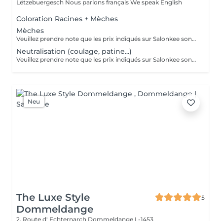
Lëtzebuergesch Nous parlons français We speak English
Coloration Racines + Mèches
Mèches
Veuillez prendre note que les prix indiqués sur Salonkee sont communiqués à titre informatif et s'entendent de base. Ces derniers sont susceptibles de varier selon le diagnostic réalisé à votre arrivée au salon et l'expertise du professionnel à qui vous confiez votre beauté. Dans tous les cas, un devis précis vous sera proposé et toutes réalisations de prestations seront effectuées avec votre accord. Un grand merci d'avance pour votre compréhension. Au plaisir de vous recevoir très vite.
Neutralisation (coulage, patine...)
Veuillez prendre note que les prix indiqués sur Salonkee sont communiqués à titre informatif et s'entendent de base. Ces derniers sont susceptibles de varier selon le diagnostic réalisé à votre arrivée au salon et l'expertise du professionnel à qui vous confiez votre beauté. Dans tous les cas, un devis précis vous sera proposé et toutes réalisations de prestations seront effectuées avec votre accord. Un grand merci d'avance pour votre compréhension. Au plaisir de vous recevoir très vite.
Neu
The Luxe Style
5
Dommeldange
2, Route d' Echternarch
Dommeldange L-1453