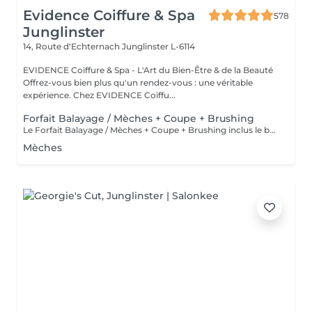
Evidence Coiffure & Spa
578
Junglinster
14, Route d‘Echternach
Junglinster L-6114
EVIDENCE Coiffure & Spa - L'Art du Bien-Être & de la Beauté
Offrez-vous bien plus qu'un rendez-vous : une véritable
expérience. Chez EVIDENCE Coiffu...
Forfait Balayage / Mèches + Coupe + Brushing
Le Forfait Balayage / Mèches + Coupe + Brushing inclus le balayage, le traitement, la coupe, le brushing, le shampoing et le soin. Le prix pourra varier en fonction de la longueur des cheveux. Pour tout renseignement complémentaire, n'hésitez pas à nous appeler.
Mèches