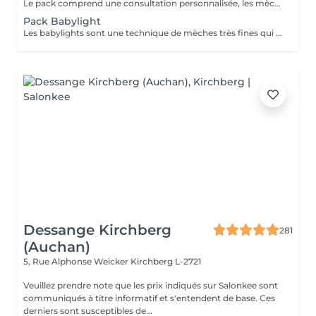
Le pack comprend une consultation personnalisée, les mèches avec les produits LOREAL PROFESSIONNEL, shampooing et conditionneur spécifiques REDKEN, le séchage et les produits de styling REDKEN Option Coupe : la coupe IGORANCE, ( finition sur cheveux sec), le séchage et les produits de styling REDKEN. * Tarifs à titre indicatifs à confirmer après la consultation personnalisée établit auprès de votre coiffeur/stylist/spécialiste * La direction se réserve le droit d’apporter des modifications pour le bon fonctionnement du salon
Pack Babylight
Les babylights sont une technique de mèches très fines qui donne un résultat lumineux. Le pack comprend une consultation personnalisée, des babylights avec les produits LOREAL PROFESSIONNEL, shampooing et conditionneur spécifiques REDKEN, le séchage et les produits de styling REDKEN Option Coupe : la coupe IGORANCE, ( finition sur cheveux sec), le séchage et les produits de styling REDKEN. * Tarifs à titre indicatifs à confirmer après la consultation personnalisée établit auprès de votre coiffeur/stylist/spécialiste * La direction se réserve le droit d’apporter des modifications pour le bon fonctionnement du salon
Dessange Kirchberg
281
(Auchan)
5, Rue Alphonse Weicker
Kirchberg L-2721
Veuillez prendre note que les prix indiqués sur Salonkee sont
communiqués à titre informatif et s'entendent de base. Ces
derniers sont susceptibles de...