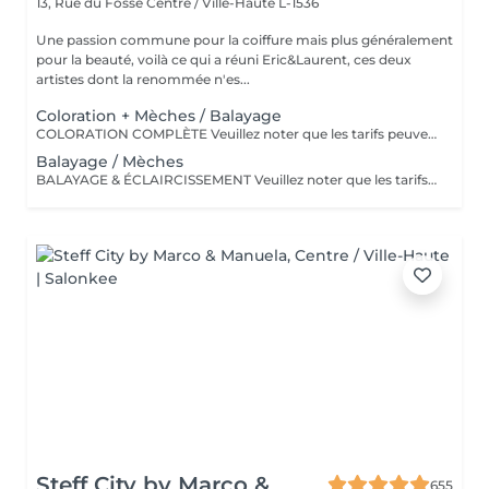
13, Rue du Fossé
Centre / Ville-Haute L-1536
Une passion commune pour la coiffure mais plus généralement
pour la beauté, voilà ce qui a réuni Eric&Laurent, ces deux
artistes dont la renommée n'es...
Coloration + Mèches / Balayage
COLORATION COMPLÈTE Veuillez noter que les tarifs peuvent varier en fonction de la longueur des cheveux, de leur densité, de la quantité de produit nécessaire ainsi que de la complexité de la prestation. COLOR.ME by KEVIN.MURPHY Découvrez une expérience de coloration haut de gamme avec COLOR.ME by KEVIN.MURPHY, une gamme de coloration professionnelle alliant performance, innovation et respect de la fibre capillaire. Les avantages : Formule sans ammoniaque, sans PPD et sans parabène Enrichie en miel, beurre de karité et grenade pour nourrir et protéger les cheveux Jusqu'à 100 % de couverture des cheveux blancs Couleur intense, lumineuse et durable Respect optimal de la fibre capillaire et du cuir chevelu Cheveux visiblement plus doux, brillants et éclatants de santé Formule cruelty-free, développée dans le respect du bien-être animal Une expérience de coloration premium qui associe l'excellence de la couleur à des actifs de soin performants, pour un résultat sur mesure, éclatant et naturellement sophistiqué.
Balayage / Mèches
BALAYAGE & ÉCLAIRCISSEMENT Veuillez noter que les tarifs peuvent varier en fonction de la longueur et de la densité des cheveux, de la quantité de produit nécessaire ainsi que de la complexité de la prestation. UNE LUMIÈRE SUR MESURE Apportez éclat, profondeur et dimension à votre chevelure grâce à nos techniques d'éclaircissement personnalisées. Chaque réalisation est pensée pour sublimer votre couleur naturelle et créer un résultat harmonieux, lumineux et parfaitement adapté à votre style.
Steff City by Marco &
655