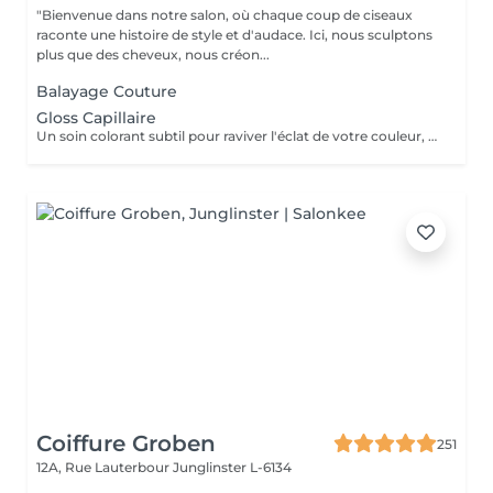
"Bienvenue dans notre salon, où chaque coup de ciseaux
raconte une histoire de style et d'audace. Ici, nous sculptons
plus que des cheveux, nous créon...
Balayage Couture
Gloss Capillaire
Un soin colorant subtil pour raviver l'éclat de votre couleur, neutraliser les reflets indésirables et prolonger la tenue de votre teinte. Résultat immédiat : une chevelure lumineuse, unifiée et pleine de vie.
Coiffure Groben
251
12A, Rue Lauterbour
Junglinster L-6134