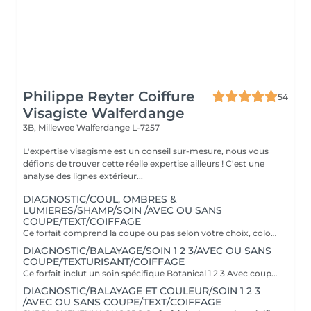
Philippe Reyter Coiffure
54
Visagiste Walferdange
3B, Millewee
Walferdange L-7257
L'expertise visagisme est un conseil sur-mesure, nous vous
défions de trouver cette réelle expertise ailleurs ! C'est une
analyse des lignes extérieur...
DIAGNOSTIC/COUL, OMBRES &
LUMIERES/SHAMP/SOIN /AVEC OU SANS
COUPE/TEXT/COIFFAGE
Ce forfait comprend la coupe ou pas selon votre choix, coloration sur toute la tête et ombres & lumières (effet soleil) Il comprend le soin Botanical 1 2 3 spécifique à la couleur.
DIAGNOSTIC/BALAYAGE/SOIN 1 2 3/AVEC OU SANS
COUPE/TEXTURISANT/COIFFAGE
Ce forfait inclut un soin spécifique Botanical 1 2 3 Avec coupe ou sans la coupe selon votre choix
DIAGNOSTIC/BALAYAGE ET COULEUR/SOIN 1 2 3
/AVEC OU SANS COUPE/TEXT/COIFFAGE