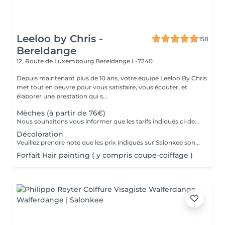
Leeloo by Chris -
158
Bereldange
12, Route de Luxembourg
Bereldange L-7240
Depuis maintenant plus de 10 ans, votre équipe Leeloo By Chris
met tout en oeuvre pour vous satisfaire, vous écouter, et
élaborer une prestation qui s...
Mèches (à partir de 76€)
Nous souhaitons vous informer que les tarifs indiqués ci-dessus sont les tarifs de base et à titre informatif uniquement. Il est important de noter que le coût de votre prestation peut varier en fonction de différents facteurs tels que la masse de vos cheveux, la technique utilisée, la quantité de produits nécessaires et la durée de la prestation. Chez notre salon, nous offrons un service personnalisé pour chaque cliente, ce qui signifie que les tarifs peuvent être ajustés en fonction de vos besoins spécifiques. Afin d'obtenir un devis plus précis, nous vous invitons à vous rendre au salon pour une consultation. Notre équipe d'experts sera en mesure d'évaluer vos besoins et de vous fournir un devis approximatif en fonction de vos préférences. Veuillez noter que les tarifs ne sont pas fixes et peuvent varier en fonction des services supplémentaires que vous souhaitez inclure dans votre prestation, tels que la patine, le brushing, la coupe, et tout autre traitement supplémentaire. Nous tenons à offrir une expérience sur mesure à nos clientes et à garantir la satisfaction de chacune d'entre vous. Pour toute question ou demande de renseignements complémentaires, n'hésitez pas à nous contacter. Nous serons ravis de vous aider. Merci de votre compréhension et nous avons hâte de vous accueillir dans notre salon. Cordialement, L'équipe du salon.
Décoloration
Veuillez prendre note que les prix indiqués sur Salonkee sont communiqués à titre informatif et s'entendent de base. Ces derniers sont susceptibles de varier selon le diagnostic réalisé à votre arrivée au salon et l'expertise du professionnel à qui vous confiez votre beauté. Dans tous les cas, un devis précis vous sera proposé et toutes réalisations de prestations seront effectuées avec votre accord. Un grand merci d'avance pour votre compréhension. Au plaisir de vous revoir très vite.
Forfait Hair painting ( y compris coupe-coiffage )