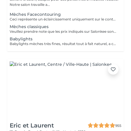
Notre salon travaille a...
Mèches Facecontouring
Ceci représente un éclaircissement uniquement sur le contour du visage. Si nécessaire, le gloss ou la patine doit être ajouté!
Mèches classiques
Veuillez prendre note que les prix indiqués sur Salonkee sont communiqués à titre informatif et s'entendent de base. Ces derniers sont susceptibles de varier selon le diagnostic réalisé à votre arrivée au salon et l'expertise du professionnel à qui vous confiez votre beauté. Dans tous les cas, un devis précis vous sera proposé et toutes réalisations de prestations seront effectuées avec votre accord. Un grand merci d'avance pour votre compréhension. Au plaisir de vous recevoir très vite.
Babylights
Babylights mèches très fines, résultat tout à fait naturel, a cela faut encore ajouter la patine, le traitement et le brushing.
Eric et Laurent
955