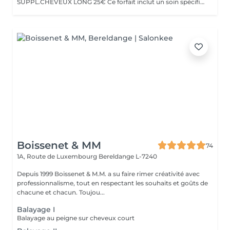
SUPPL.CHEVEUX LONG 25€ Ce forfait inclut un soin spécifique Botanical 1 2 3 Avec coupe ou sans la coupe selon votre choix
Boissenet & MM
74
1A, Route de Luxembourg
Bereldange L-7240
Depuis 1999 Boissenet & M.M. a su faire rimer créativité avec
professionnalisme, tout en respectant les souhaits et goûts de
chacune et chacun. Toujou...
Balayage I
Balayage au peigne sur cheveux court