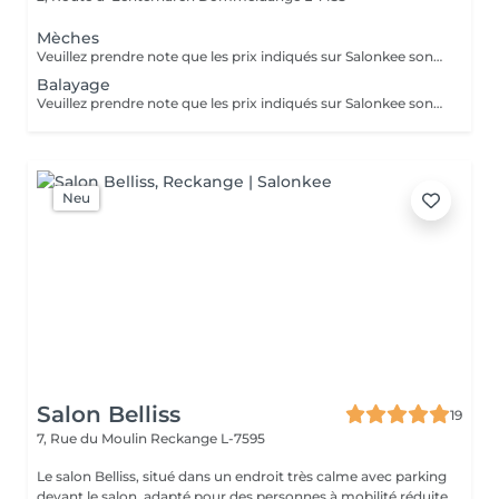
Mèches
Veuillez prendre note que les prix indiqués sur Salonkee sont communiqués à titre informatif et s'entendent de base. Ces derniers sont susceptibles de varier selon le diagnostic réalisé à votre arrivée au salon et l'expertise du professionnel à qui vous confiez votre beauté. Dans tous les cas, un devis précis vous sera proposé et toutes réalisations de prestations seront effectuées avec votre accord. Un grand merci d'avance pour votre compréhension. Au plaisir de vous recevoir très vite.
Balayage
Veuillez prendre note que les prix indiqués sur Salonkee sont communiqués à titre informatif et s'entendent de base. Ces derniers sont susceptibles de varier selon le diagnostic réalisé à votre arrivée au salon et l'expertise du professionnel à qui vous confiez votre beauté. Dans tous les cas, un devis précis vous sera proposé et toutes réalisations de prestations seront effectuées avec votre accord. Un grand merci d'avance pour votre compréhension. Au plaisir de vous recevoir très vite.
Neu
Salon Belliss
19
7, Rue du Moulin
Reckange L-7595
Le salon Belliss, situé dans un endroit très calme avec parking
devant le salon, adapté pour des personnes à mobilité réduite.