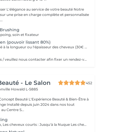
beauté Notre
 sur une prise en charge complète et personnalisée
..
Brushing
ing, soin et fixateur
ien (pouvoir lissant 80%)
Un supplément lié à la longueur ou l'épaisseur des cheveux (30€ à 500€) pourra s'ajouter au tarif du lissage brésilien. Un diagnostique gratuit sera systématiquement proposé en amont.»
Chignon sur devis / veuillez nous contacter afin fixer un rendez-vous
eauté - Le Salon
452
onville
Howald L-5885
Expérience Beauté & Bien-Être à
e Installé depuis juin 2024 dans nos tout
au Centre S...
ling
Pour information, Les cheveux courts : Jusqu'à la Nuque Les cheveux mi-longs : Jusqu'à l'épaule Les cheveux longs : En dessous de l'épaule Un supplément sera demandé pour les cheveux très longs, (jusqu'au milieu du dos)