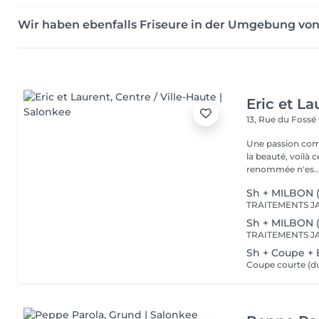
Wir haben ebenfalls Friseure in der Umgebung vo
Eric et La
13, Rue du Fossé
Une passion com
la beauté, voilà 
renommée n'es..
Sh + MILBON 
Sh + MILBON 
Sh + Coupe +