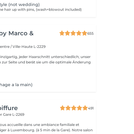
tyle (not wedding)
he hair up with pins, (wash+blowout included)
y by Marco &
655
entre / Ville-Haute L-2229
inzigartig, jeder Haarschnitt unterschiedlich; unser
 zur Seite und berät sie um die optimale Änderung
hage a la main)
iffure
491
er
Gare L-2269
vous accueille dans une ambiance familiale et
r à Luxembourg. (à 5 min de la Gare). Notre salon