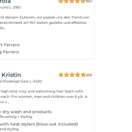
rola
867
rund L-2160
mit deinem Zuhören, wir passen uns den Trend von
rsönlichkeit an! Wir bieten gezielte und effektive
e...
t Ferrero
g Ferrero
 Kristin
655
hel Rodange
Gare L-2430
 high-end, cosy and welcoming Hair Salon with
roach. For women, men and children over 6 y/o. A
ur c...
w dry wash and products
brushing + styling
 with heat stylers (blow-out included)
nd styling