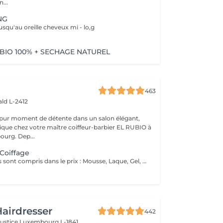
...
NG
usqu'au oreille cheveux mi - lo,g
BIO 100% + SECHAGE NATUREL
463
ld L-2412
 pur moment de détente dans un salon élégant,
que chez votre maître coiffeur-barbier EL RUBIO à
urg. Dep...
 Coiffage
Tous ces produits sont compris dans le prix : Mousse, Laque, Gel, Soin démêlant, Shampoing spécifique. Tous les produits que nous utilisons sont des produits de qualité professionnelle.
airdresser
442
Justice
Luxembourg L-1841