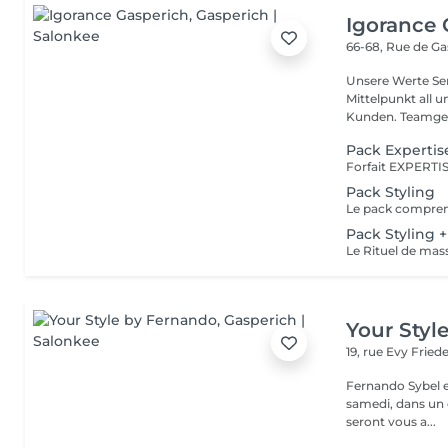
Igorance 
66-68, Rue de G
Unsere Werte Service: Die Exzellenz im Friseurdienst steht im
Mittelpunkt all 
Kunden. Team
Pack Expertis
Pack Styling
Pack Styling 
Your Styl
19, rue Evy Fried
Fernando Sybel e
samedi, dans un cadre rel
seront vous a...