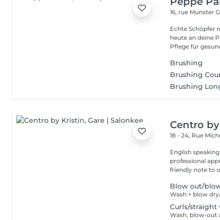
Peppe Pa
16, rue Munster
G
Echte Schöpfer 
heute an deine Pe
Pflege für gesund
Brushing
Brushing Cour
Brushing Lon
Centro by
18 - 24, Rue Mic
English speaking
professional app
friendly note to o
Blow out/blo
Wash + blow dry/
Curls/straight
Wash, blow-out a