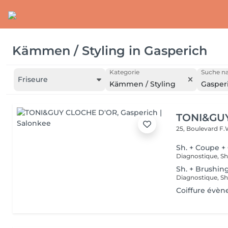
Kämmen / Styling
in
Gasperich
Kategorie
Suche na
Friseure
Kämmen / Styling
Gasper
TONI&GU
25, Boulevard F.
Sh. + Coupe +
Sh. + Brushin
Coiffure évèn