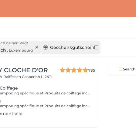
ch deiner Stadt
Geschenkgutschein
ich
,
Luxembourg
Y CLOCHE D'OR
Search
785
W Raiffeisen
Gasperich L-2411
 Coiffage
Diagnostique, Shampooing spécifique et Produits de coiffage inclus.
g
Diagnostique, Shampooing spécifique et Produits de coiffage inclus.
ementielle