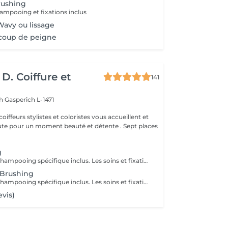
rushing
ampooing et fixations inclus
avy ou lissage
- coup de peigne
D. Coiffure et
141
ch
Gasperich L-1471
oiffeurs stylistes et coloristes vous accueillent et
 pour un moment beauté et détente . Sept places
g
Diagnostique & Shampooing spécifique inclus. Les soins et fixations seront ajoutés si besoin.
 Brushing
Diagnostique & Shampooing spécifique inclus. Les soins et fixations seront ajoutés si besoin. Un supplément de 3,90 euros sera appliqué sur la coupe en cas de changement / transformation.
evis)