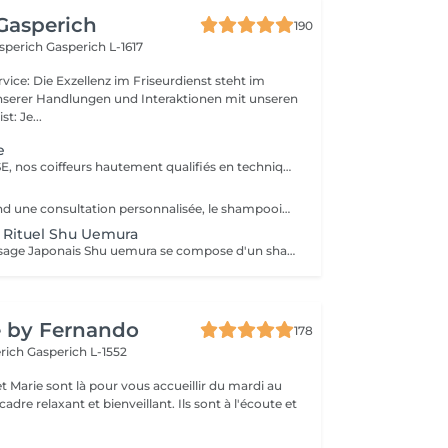
Gasperich
190
asperich
Gasperich L-1617
unserer Handlungen und Interaktionen mit unseren
geist: Je...
e
Forfait EXPERTISE, nos coiffeurs hautement qualifiés en technique anglo-saxonne, en formation continu et diplômés d’une académie anglaise à Paris. Vous offre une séance d’une heure avec votre coach en suivi beauté. Ce pack inclus : 1 h de prestation Un diagnostique personnalisé Shampoing spécifique Haircare Conditioner spécifique Produit de coiffage Coupe Styling Produit de finition
Le pack comprend une consultation personnalisée, le shampooing et le conditionneur spécifiques REDKEN , le séchage et les produits de styling REDKEN * Tarifs à titre indicatifs à confirmer après la consultation personnalisée établit auprès de votre coiffeur/stylist/spécialiste * La direction se réserve le droit d’apporter des modifications pour le bon fonctionnement du salon
+ Rituel Shu Uemura
Le Rituel de massage Japonais Shu uemura se compose d'un shampooing et d'un soin d'une durée de 30 minutes pour une relaxation une une réparation intense du cheveu et ensuite le pack styling
e by Fernando
178
erich
Gasperich L-1552
t Marie sont là pour vous accueillir du mardi au
axant et bienveillant. Ils sont à l'écoute et