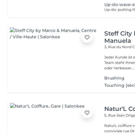
Up-do-wave-s
Up-do: putting t
Steff Cit
Manuela
3, Rue du Nord
C
Jeder Kunde ist e
Team steht Ihnen
oder Verbesser...
Brushing
Touching (sèc
Natur'L Co
5, Rue Jean Orig
NaturL coiffure 
conviviale rue Orige