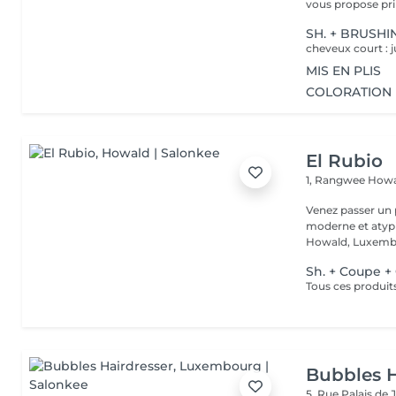
vous propose prin
SH. + BRUSHI
cheveux court : j
MIS EN PLIS
COLORATION 
El Rubio
1, Rangwee
Howa
Venez passer un
moderne et atypi
Howald, Luxembo
Sh. + Coupe +
Bubbles H
5, Rue Palais de 