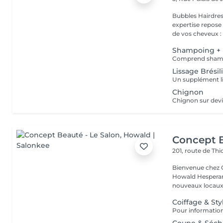
Bubbles Hairdresser L'élégance au service de votre 
expertise repose
de vos cheveux : .
Shampoing + 
Comprend shampo
Lissage Brésil
Chignon
Concept B
201, route de Thi
Bienvenue chez Concept Beauté L'
Howald Hesperang
nouveaux locaux 
Coiffage & Sty