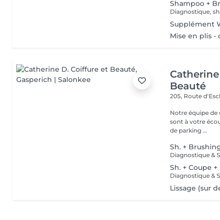
Shampoo + B
Diagnostique, sh
Supplément W
Mise en plis 
Catherine 
Beauté
205, Route d'Es
Notre équipe de c
sont à votre écoute
de parking ...
Sh. + Brushin
Sh. + Coupe +
Lissage (sur d