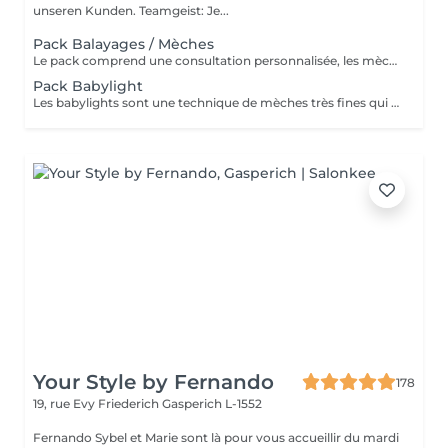
unseren Kunden. Teamgeist: Je...
Pack Balayages / Mèches
Le pack comprend une consultation personnalisée, les mèches avec les produits LOREAL PROFESSIONNEL, shampooing et conditionneur spécifiques REDKEN, le séchage et les produits de styling REDKEN. Option Coupe : la coupe IGORANCE, ( finition sur cheveux sec), le séchage et les produits de styling REDKEN. * Tarifs à titre indicatifs à confirmer après la consultation personnalisée établit auprès de votre coiffeur/stylist/spécialiste * La direction se réserve le droit d’apporter des modifications pour le bon fonctionnement du salon
Pack Babylight
Les babylights sont une technique de mèches très fines qui donne un résultat lumineux. Le pack comprend une consultation personnalisée, des babylights avec les produits LOREAL PROFESSIONNEL, shampooing et conditionneur spécifiques REDKEN, le séchage et les produits de styling REDKEN Option Coupe : la coupe IGORANCE, ( finition sur cheveux sec), le séchage et les produits de styling REDKEN. * Tarifs à titre indicatifs à confirmer après la consultation personnalisée établit auprès de votre coiffeur/stylist/spécialiste * La direction se réserve le droit d’apporter des modifications pour le bon fonctionnement du salon
Your Style by Fernando
178
19, rue Evy Friederich
Gasperich L-1552
Fernando Sybel et Marie sont là pour vous accueillir du mardi