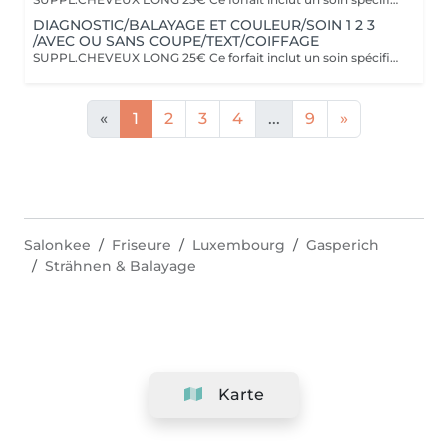
DIAGNOSTIC/BALAYAGE ET COULEUR/SOIN 1 2 3
/AVEC OU SANS COUPE/TEXT/COIFFAGE
SUPPL.CHEVEUX LONG 25€ Ce forfait inclut un soin spécifique Botanical 1 2 3 Avec coupe ou sans la coupe selon votre choix
«
1
2
3
4
...
9
»
Salonkee
Friseure
Luxembourg
Gasperich
Strähnen & Balayage
Karte