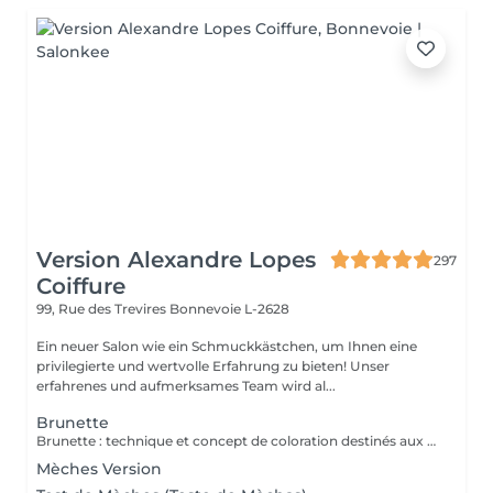
Version Alexandre Lopes
297
Coiffure
99, Rue des Trevires
Bonnevoie L-2628
Ein neuer Salon wie ein Schmuckkästchen, um Ihnen eine
privilegierte und wertvolle Erfahrung zu bieten! Unser
erfahrenes und aufmerksames Team wird al...
Brunette
Brunette : technique et concept de coloration destinés aux cheveux bruns et châtains, mettant en valeur la profondeur, la brillance et la dimension des cheveux. Peut inclure des nuances chaudes, froides ou illuminées, offrant un résultat sophistiqué, naturel et élégant. Très utilisée dans les transformations modernes comme le brun illuminé, chocolat, café et les tons cendrés. Le service comprend : les mèches, le traitement, la tonalisation et la finalisation.
Mèches Version