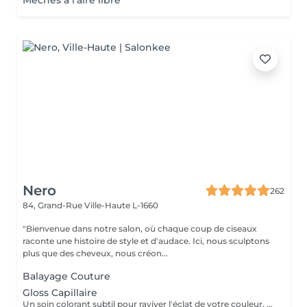
Mèches à l'aire libre
Nero
262
84, Grand-Rue
Ville-Haute L-1660
"Bienvenue dans notre salon, où chaque coup de ciseaux
raconte une histoire de style et d'audace. Ici, nous sculptons
plus que des cheveux, nous créon...
Balayage Couture
Gloss Capillaire
Un soin colorant subtil pour raviver l'éclat de votre couleur, neutraliser les reflets indésirables et prolonger la tenue de votre teinte. Résultat immédiat : une chevelure lumineuse, unifiée et pleine de vie.