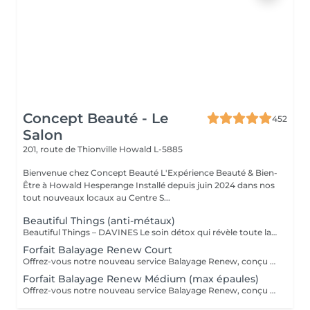
Concept Beauté - Le
452
Salon
201, route de Thionville
Howald L-5885
Bienvenue chez Concept Beauté L'Expérience Beauté & Bien-
Être à Howald Hesperange Installé depuis juin 2024 dans nos
tout nouveaux locaux au Centre S...
Beautiful Things (anti-métaux)
Beautiful Things – DAVINES Le soin détox qui révèle toute la beauté de vos cheveux. Le soin Beautiful Things de DAVINES est un traitement professionnel spécialement conçu pour les cheveux poreux, sensibilisés ou ayant subi des services techniques (coloration, mèches, balayage...). Ses bienfaits : ✨ Neutralise les métaux présents dans la fibre capillaire et déposés par l'eau. 🎨 Préserve l'éclat et prolonge la tenue de la couleur. 💪 Renforce et améliore la qualité de la fibre capillaire. 🌿 Réduit la porosité pour un cheveu plus uniforme. 🌟 Apporte douceur, brillance et une meilleure résistance aux agressions. Idéal pour : ✔ Les cheveux colorés. ✔ Les cheveux méchés ou décolorés. ✔ Les cheveux poreux, sensibilisés ou fragilisés. ✔ Préparer le cheveu avant une coloration ou prolonger les résultats après un service technique. Le résultat : Des cheveux plus sains, plus forts, une couleur plus lumineuse et durable, et une fibre visiblement transformée dès la première application. Ce soin est particulièrement recommandé pour toutes les clientes qui réalisent régulièrement des colorations ou des mèches et qui souhaitent préserver la beauté et la santé de leurs cheveux sur le long terme.
Forfait Balayage Renew Court
Offrez-vous notre nouveau service Balayage Renew, conçu pour vous sublimer . -Diagnostic personnalisé : Nos experts analysent votre type de cheveux, votre couleur et vos besoins spécifiques. -Technique de balayage sur mesure : Nous appliquons un balayage adapté à votre chevelure pour un résultat naturel, lumineux et sur-mesure, en parfaite harmonie avec votre teint et vos préférences. -Reconstruction profonde : Après la coloration, vos cheveux profitent d'un soin de reconstruction intense pour renforcer et hydrater chaque mèche, redonnant souplesse et brillance à votre chevelure. -Coupe et coiffage personnalisés : Une coupe et un coiffage final et à votre style, viennent sublimer votre nouveau look. -Conseils de routine à domicile "Le tarif peut faire l'objet d'un supplément personnalisé en fonction de la technique, du temps nécessaire, de la longueur et de l'épaisseur des cheveux. Un devis précis vous sera proposé lors du diagnostic en début de rendez-vous."
Forfait Balayage Renew Médium (max épaules)
Offrez-vous notre nouveau service Balayage Renew, conçu pour vous sublimer . -Diagnostic personnalisé : Nos experts analysent votre type de cheveux, votre couleur et vos besoins spécifiques. -Technique de balayage sur mesure : Nous appliquons un balayage adapté à votre chevelure pour un résultat naturel, lumineux et sur-mesure, en parfaite harmonie avec votre teint et vos préférences. -Reconstruction profonde : Après la coloration, vos cheveux profitent d'un soin de reconstruction intense pour renforcer et hydrater chaque mèche, redonnant souplesse et brillance à votre chevelure. -Coupe et coiffage personnalisés : Une coupe et un coiffage final et à votre style, viennent sublimer votre nouveau look. -Conseils de routine à domicile "Le tarif peut faire l'objet d'un supplément personnalisé en fonction de la technique, du temps nécessaire, de la longueur et de l'épaisseur des cheveux. Un devis précis vous sera proposé lors du diagnostic en début de rendez-vous."