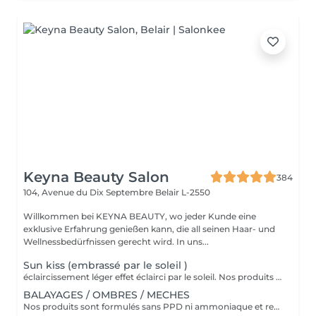
Keyna Beauty Salon
384
104, Avenue du Dix Septembre
Belair L-2550
Willkommen bei KEYNA BEAUTY, wo jeder Kunde eine
exklusive Erfahrung genießen kann, die all seinen Haar- und
Wellnessbedürfnissen gerecht wird. In uns...
Sun kiss (embrassé par le soleil )
éclaircissement léger effet éclairci par le soleil. Nos produits sont formulés sans PPD ni ammoniaque et renferment des ingrédients d'origine naturelle comme l'aloe vera, le miel, le beurre de karité et la grenade. VEUILLEZ SÉLECTIONNER LE COIFFAGE PAR LA SUITE DE VOTRE RÉSERVATION SVP
BALAYAGES / OMBRES / MECHES
Nos produits sont formulés sans PPD ni ammoniaque et renferment des ingrédients d'origine naturelle comme l'aloe vera, le miel, le beurre de karité et la grenade. VEUILLEZ SÉLECTIONNER LE COIFFAGE PAR LA SUITE DE VOTRE RÉSERVATION SVP