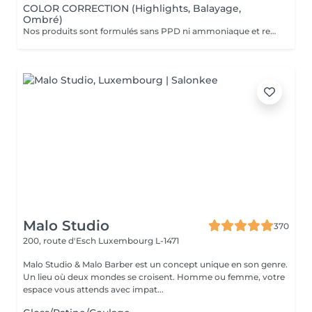
COLOR CORRECTION (Highlights, Balayage,
Ombré)
Nos produits sont formulés sans PPD ni ammoniaque et renferment des ingrédients d'origine naturelle comme l'aloe vera, le miel, le beurre de karité et la grenade. VEUILLEZ SÉLECTIONNER LE COIFFAGE PAR LA SUITE DE VOTRE RÉSERVATION SVP
Malo Studio
370
200, route d'Esch
Luxembourg L-1471
Malo Studio & Malo Barber est un concept unique en son genre.
Un lieu où deux mondes se croisent. Homme ou femme, votre
espace vous attends avec impat...