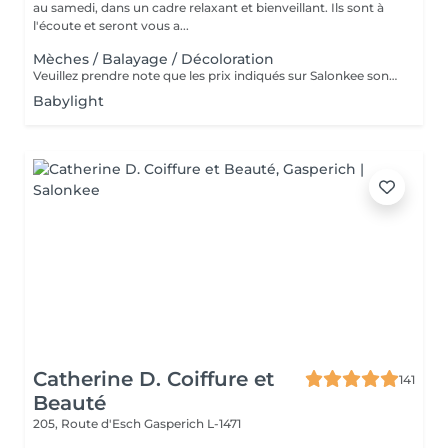
au samedi, dans un cadre relaxant et bienveillant. Ils sont à
l'écoute et seront vous a...
Mèches / Balayage / Décoloration
Veuillez prendre note que les prix indiqués sur Salonkee sont communiqués à titre informatif et s'entendent de base. Ces derniers sont susceptibles de varier selon le diagnostic réalisé à votre arrivée au salon et l'expertise du professionnel à qui vous confiez votre beauté. Dans tous les cas, un devis précis vous sera proposé et toutes réalisations de prestations seront effectuées avec votre accord. Un grand merci d'avance pour votre compréhension. Au plaisir de vous revoir très vite.
Babylight
Catherine D. Coiffure et
141
Beauté
205, Route d'Esch
Gasperich L-1471