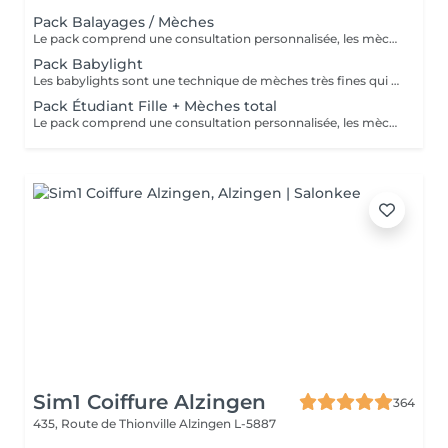
Pack Balayages / Mèches
Le pack comprend une consultation personnalisée, les mèches avec les produits LOREAL PROFESSIONNEL, shampooing et conditionneur spécifiques REDKEN, le séchage et les produits de styling REDKEN Option Coupe : la coupe IGORANCE, ( finition sur cheveux sec), le séchage et les produits de styling REDKEN. * Tarifs à titre indicatifs à confirmer après la consultation personnalisée établit auprès de votre coiffeur/stylist/spécialiste * La direction se réserve le droit d’apporter des modifications pour le bon fonctionnement du salon
Pack Babylight
Les babylights sont une technique de mèches très fines qui donne un résultat lumineux. Le pack comprend une consultation personnalisée, des babylights avec les produits LOREAL PROFESSIONNEL, shampooing et conditionneur spécifiques REDKEN, le séchage et les produits de styling REDKEN Option Coupe : la coupe IGORANCE, ( finition sur cheveux sec), le séchage et les produits de styling REDKEN. * Tarifs à titre indicatifs à confirmer après la consultation personnalisée établit auprès de votre coiffeur/stylist/spécialiste * La direction se réserve le droit d’apporter des modifications pour le bon fonctionnement du salon
Pack Étudiant Fille + Mèches total
Le pack comprend une consultation personnalisée, les mèches avec les produits LOREAL PROFESSIONNEL, shampooing et conditionneur spécifiques REDKEN, la coupe IGORANCE, ( finition sur cheveux sec), le séchage et les produits de styling REDKEN. * Tarifs à titre indicatifs à confirmer après la consultation personnalisée établit auprès de votre coiffeur/stylist/spécialiste * La direction se réserve le droit d’apporter des modifications pour le bon fonctionnement du salon
Sim1 Coiffure Alzingen
364
435, Route de Thionville
Alzingen L-5887