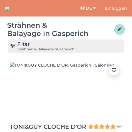
DE
Einloggen
Strähnen &
Balayage
in
Gasperich
Filter
Strähnen & Balayage
in
Gasperich
TONI&GUY CLOCHE D'OR
785