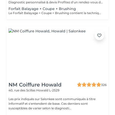
Diagnostic personnalisé & devis Profitez d'un rendez-vous dédié pour échanger sur votre projet, recevoir des conseils personnalisés et obtenir un devis sur mesure. Le montant du rendez-vous sera déduit lors de la réalisation de votre prestation.
Forfait Balayage + Coupe + Brushing
Le Forfait Balayage + Coupe + Brushing contient la technique Balayage, un coulage (pour donner le bon reflet au Balayage), Olaplex, une Coupe et un Brushing. Dépendant de la quantité de produit utilisée ou de la longueur des cheveux, le prix peut varier. En cas de questions veuillez appeler au +352 26 35 02 89.
NM Coiffure Howald
326
40, rue des Scillas
Howald L-2529
Les prix indiqués sur Salonkee sont communiqués à titre
informatif et s'entendent de base. Ces derniers sont
susceptibles de varier selon le diagnosti...