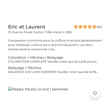
Eric et Laurent
953
13, Rue du Fossé
Centre / Ville-Haute L-1536
Une passion commune pour la coiffure mais plus généralement
pour la beauté, voilà ce qui a réuni Eric&Laurent, ces deux
artistes dont la renommée n'es...
Coloration + Mèches / Balayage
COLORATION COMPLÈTE Veuillez noter que les tarifs peuvent varier en fonction de la longueur des cheveux, de leur densité, de la quantité de produit nécessaire ainsi que de la complexité de la prestation. COLOR.ME by KEVIN.MURPHY Découvrez une expérience de coloration haut de gamme avec COLOR.ME by KEVIN.MURPHY, une gamme de coloration professionnelle alliant performance, innovation et respect de la fibre capillaire. Les avantages : Formule sans ammoniaque, sans PPD et sans parabène Enrichie en miel, beurre de karité et grenade pour nourrir et protéger les cheveux Jusqu'à 100 % de couverture des cheveux blancs Couleur intense, lumineuse et durable Respect optimal de la fibre capillaire et du cuir chevelu Cheveux visiblement plus doux, brillants et éclatants de santé Formule cruelty-free, développée dans le respect du bien-être animal Une expérience de coloration premium qui associe l'excellence de la couleur à des actifs de soin performants, pour un résultat sur mesure, éclatant et naturellement sophistiqué.
Balayage / Mèches
BALAYAGE & ÉCLAIRCISSEMENT Veuillez noter que les tarifs peuvent varier en fonction de la longueur et de la densité des cheveux, de la quantité de produit nécessaire ainsi que de la complexité de la prestation. UNE LUMIÈRE SUR MESURE Apportez éclat, profondeur et dimension à votre chevelure grâce à nos techniques d'éclaircissement personnalisées. Chaque réalisation est pensée pour sublimer votre couleur naturelle et créer un résultat harmonieux, lumineux et parfaitement adapté à votre style.