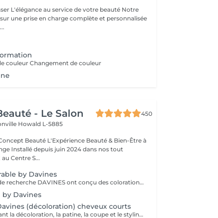
beauté Notre
 sur une prise en charge complète et personnalisée
..
formation
de couleur Changement de couleur
ine
eauté - Le Salon
450
onville
Howald L-5885
Expérience Beauté & Bien-Être à
e Installé depuis juin 2024 dans nos tout
au Centre S...
rable by Davines
Les laboratoires de recherche DAVINES ont conçu des colorations innovantes qui renforcent la fibre capillaire, capable de créer encore plus d'éclat, d'éclaircir délicatement et selon votre besoin, de couvrir les cheveux blancs en douceur et durablement, avec une brillance riche en reflets et des résultats couleur dimensionnels. Nos services coloration Davines : - Mask, système de coloration permanente, tenue longue durée, couvrance parfaite des cheveux blancs - A New Color, système de coloration permanente sans ammoniaque. Couleur Davines Éclat, Soin & Respect du Cheveu La coloration Davines allie performance et respect de la fibre capillaire grâce à des formules enrichies en ingrédients naturels et durables. Que vous souhaitiez une couleur intense, un effet naturel ou un reflet subtil, nos experts vous conseillent pour un résultat sur mesure, lumineux et longue tenue. Pourquoi choisir la coloration Davines ? Formules douces pour un confort optimal Couleurs éclatantes et longue tenue grâce aux pigments de haute qualité Respect de la fibre capillaire avec des ingrédients nourrissants et protecteurs Adapté à toutes les envies : couverture des cheveux blancs, reflets naturels, couleurs intenses Déroulement du soin : 1 Diagnostic couleur pour définir la nuance idéale selon votre teint et votre base naturelle 2 Application de la coloration Davines avec une technique adaptée (racines, mèches, balayage) 3 Temps de pose optimisé pour garantir un résultat homogène et lumineux 4 Soin profond nourrissant pour préserver la douceur et la brillance des cheveux 5 Coiffage et révélation de la couleur pour sublimer votre nouvelle teinte Résultat : une couleur vibrante, brillante et pleine de vie, tout en douceur ! Entretien : Prolongez l'éclat de votre couleur avec les soins adaptés Davines recommandés par nos experts.
e by Davines
avines (décoloration) cheveux courts
Forfait comprenant la décoloration, la patine, la coupe et le styling. Un diagnostic personnalisé sera réalisé lors de la prestation.