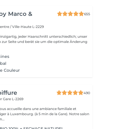
y by Marco &
655
entre / Ville-Haute L-2229
inzigartig, jeder Haarschnitt unterschiedlich; unser
 zur Seite und berät sie um die optimale Änderung
cines
obal
e Couleur
iffure
490
er
Gare L-2269
vous accueille dans une ambiance familiale et
r à Luxembourg. (à 5 min de la Gare). Notre salon
...
BIO 100% + SECHAGE NATUREL