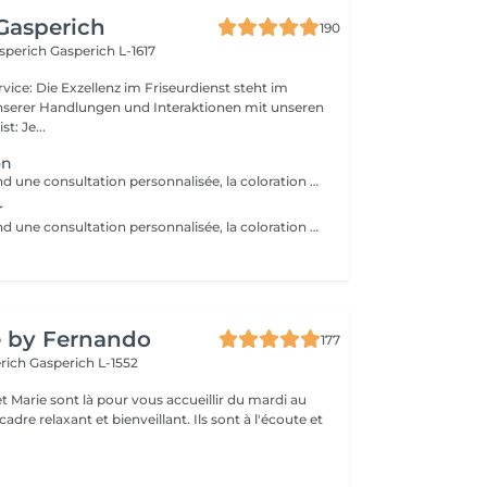
Gasperich
190
asperich
Gasperich L-1617
unserer Handlungen und Interaktionen mit unseren
geist: Je...
on
Le pack comprend une consultation personnalisée, la coloration des racines avec les produits L’OREAL PROFESSIONNEL , shampooing et conditionneur spécifiques REDKEN , le séchage et les produits de finitions REDKEN. Option Coupe : la coupe IGORANCE ( finition sur cheveux secs), le séchage et les produits de finitions REDKEN. * Tarifs à titre indicatifs à confirmer après la consultation personnalisée établit auprès de votre coiffeur/stylist/spécialiste * La direction se réserve le droit d’apporter des modifications pour le bon fonctionnement du salon
r
Le pack comprend une consultation personnalisée, la coloration des racines et un coup de soleil avec les produits LOREAL PROFESSIONNEL , shampooing et conditionneur spécifiques REDKEN , le séchage et les produits de styling REDKEN Option Coupe : la coupe IGORANCE ( finition sur cheveux secs), le séchage et les produits de styling REDKEN. * Tarifs à titre indicatifs à confirmer après la consultation personnalisée établit auprès de votre coiffeur/stylist/spécialiste * La direction se réserve le droit d’apporter des modifications pour le bon fonctionnement du salon
r
e by Fernando
177
erich
Gasperich L-1552
t Marie sont là pour vous accueillir du mardi au
axant et bienveillant. Ils sont à l'écoute et