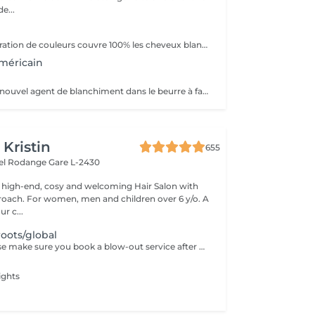
e...
La nouvelle génération de couleurs couvre 100% les cheveux blancs, ce qui rend le traitement aussi naturel que possible car il ne contient ni ammoniaque, ni PPD (paraphénylènediamine), ni résorcine, ni paraben ni Nichel. L'ajout d'extrait de feuille de Baobab confère à la crème une grande valeur cosmétique, offrant protection, hydratation, brillance et douceur au toucher. Il contient également de l'huile d'argan, de l'huile de karité, de l'huile de pépins de raisin et de l'extrait de citron en remplacement de la paraffine. Ces composants d'origine végétale sont reconnus pour leur pouvoir hydratant, nourrissant et polissant exceptionnel.
méricain
Eye Candy est le nouvel agent de blanchiment dans le beurre à faible teneur en ammoniac, capable de garantir des résultats de blanchiment élevés sans attaquer ni endommager la structure du cheveu et avec une action délicate et protectrice sur la peau. Pendant les phases de décoloration, il protège les cheveux, leur donne force et vitalité, reconstruit et revitalise, tout en aidant à maintenir la structure capillaire compacte pendant tout le processus d'éclaircissement. Une formule innovante et efficace, un produit révolutionnaire au service du salon, en parfaite adéquation avec les tendances du moment, qui exigent souvent un éclairage extrême comme base des couleurs à la mode. Avec Eye Candy, vous pouvez décolorer les cheveux même à des rythmes soutenus en les laissant parfaitement intacts et vitaux!
 Kristin
655
hel Rodange
Gare L-2430
 high-end, cosy and welcoming Hair Salon with
roach. For women, men and children over 6 y/o. A
ur c...
roots/global
Dear guest. Please make sure you book a blow-out service after your color service, that is additional 30 minutes to the total service. Thank you for understanding. Team Centro
ights