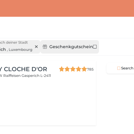
ch deiner Stadt
Geschenkgutschein
ich
,
Luxembourg
Y CLOCHE D'OR
Search
785
W Raiffeisen
Gasperich L-2411