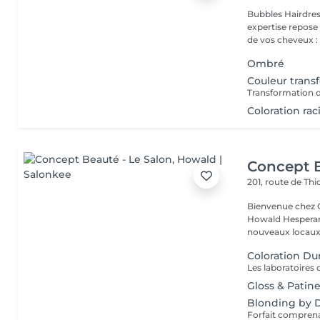
Bubbles Hairdresser L'élégance au service de votre 
expertise repose
de vos cheveux : .
Ombré
Couleur trans
Transformation 
Coloration rac
Concept B
201, route de Thi
Bienvenue chez Concept Beauté L'
Howald Hesperang
nouveaux locaux 
Coloration Du
Gloss & Patin
Blonding by D