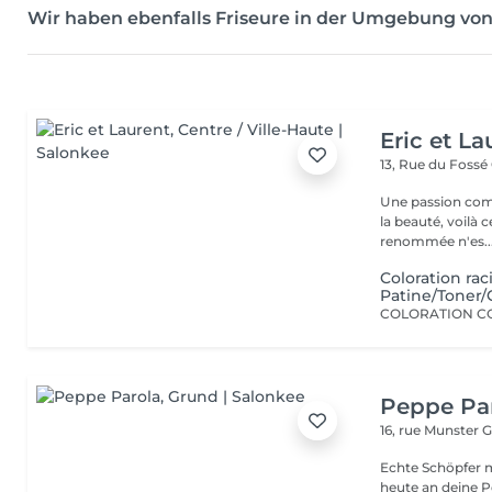
Wir haben ebenfalls Friseure in der Umgebung vo
Eric et La
13, Rue du Fossé
Une passion com
la beauté, voilà 
renommée n'es..
Coloration r
Patine/Toner/
Peppe Pa
16, rue Munster
G
Echte Schöpfer 
heute an deine Pe