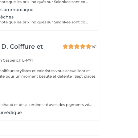
Veuillez prendre note que les prix indiqués sur Salonkee sont communiqués à titre informatif et s'entendent de base. Ces derniers sont susceptibles de varier selon le diagnostic réalisé à votre arrivée au salon et l'expertise du professionnel à qui vous confiez votre beauté. Dans tous les cas, un devis précis vous sera proposé et toutes réalisations de prestations seront effectuées avec votre accord. Un grand merci d'avance pour votre compréhension. Au plaisir de vous revoir très vite.
ans ammoniaque
Mèches
Veuillez prendre note que les prix indiqués sur Salonkee sont communiqués à titre informatif et s'entendent de base. Ces derniers sont susceptibles de varier selon le diagnostic réalisé à votre arrivée au salon et l'expertise du professionnel à qui vous confiez votre beauté. Dans tous les cas, un devis précis vous sera proposé et toutes réalisations de prestations seront effectuées avec votre accord. Un grand merci d'avance pour votre compréhension. Au plaisir de vous revoir très vite.
D. Coiffure et
141
ch
Gasperich L-1471
oiffeurs stylistes et coloristes vous accueillent et
 pour un moment beauté et détente . Sept places
Apporte un reflet chaud et de la luminosité avec des pigments végétaux .
yurvédique