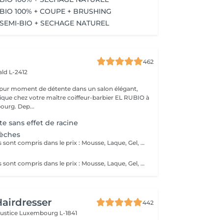
BIO 100% + COUPE + BRUSHING
SEMI-BIO + SECHAGE NATUREL
462
ld L-2412
 pur moment de détente dans un salon élégant,
que chez votre maître coiffeur-barbier EL RUBIO à
urg. Dep...
e sans effet de racine
Mèches
Tous ces produits sont compris dans le prix : Mousse, Laque, Gel, Soin démêlant, Shampoing spécifique. Tous les produits que nous utilisons sont des produits de qualité professionnelle.
Tous ces produits sont compris dans le prix : Mousse, Laque, Gel, Soin démêlant, Shampoing spécifique. Tous les produits que nous utilisons sont des produits de qualité professionnelle.
airdresser
442
Justice
Luxembourg L-1841