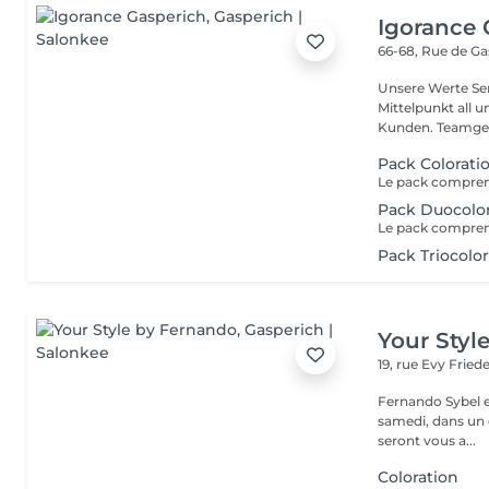
Igorance 
66-68, Rue de G
Unsere Werte Service: Die Exzellenz im Friseurdienst steht im
Mittelpunkt all 
Kunden. Team
Pack Colorati
Pack Duocolo
Pack Triocolo
Your Styl
19, rue Evy Fried
Fernando Sybel e
samedi, dans un cadre rel
seront vous a...
Coloration