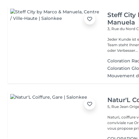
Steff Cit
Manuela
3, Rue du Nord
C
Jeder Kunde ist e
Team steht Ihnen
oder Verbesser...
Coloration Ra
Coloration Gl
Mouvement d
Natur'L Co
5, Rue Jean Orig
NaturL coiffure 
conviviale rue Orige
vous propose prin
COLORATION 