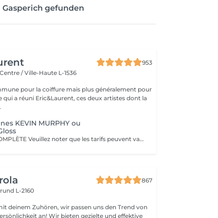
n Gasperich gefunden
urent
953
Centre / Ville-Haute L-1536
mune pour la coiffure mais plus généralement pour
ce qui a réuni Eric&Laurent, ces deux artistes dont la
.
acines KEVIN MURPHY ou
Gloss
COLORATION COMPLÈTE Veuillez noter que les tarifs peuvent varier en fonction de la longueur des cheveux, de leur densité, de la quantité de produit nécessaire ainsi que de la complexité de la prestation. COLOR.ME by KEVIN.MURPHY Découvrez une expérience de coloration haut de gamme avec COLOR.ME by KEVIN.MURPHY, une gamme de coloration professionnelle alliant performance, innovation et respect de la fibre capillaire. Les avantages : Formule sans ammoniaque, sans PPD et sans parabène Enrichie en miel, beurre de karité et grenade pour nourrir et protéger les cheveux Jusqu'à 100 % de couverture des cheveux blancs Couleur intense, lumineuse et durable Respect optimal de la fibre capillaire et du cuir chevelu Cheveux visiblement plus doux, brillants et éclatants de santé Formule cruelty-free, développée dans le respect du bien-être animal Une expérience de coloration premium qui associe l'excellence de la couleur à des actifs de soin performants, pour un résultat sur mesure, éclatant et naturellement sophistiqué.
rola
867
rund L-2160
mit deinem Zuhören, wir passen uns den Trend von
rsönlichkeit an! Wir bieten gezielte und effektive