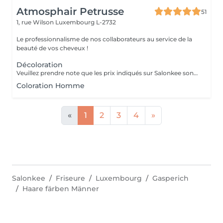
Atmosphair Petrusse
51
1, rue Wilson
Luxembourg L-2732
Le professionnalisme de nos collaborateurs au service de la
beauté de vos cheveux !
Décoloration
Veuillez prendre note que les prix indiqués sur Salonkee sont communiqués à titre informatif et s'entendent de base. Ces derniers sont susceptibles de varier selon le diagnostic réalisé à votre arrivée au salon et l'expertise du professionnel à qui vous confiez votre beauté. Dans tous les cas, un devis précis vous sera proposé et toutes réalisations de prestations seront effectuées avec votre accord. Un grand merci d'avance pour votre compréhension. Au plaisir de vous recevoir très vite.
Coloration Homme
«
1
2
3
4
»
Salonkee
Friseure
Luxembourg
Gasperich
Haare färben Männer