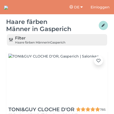
DE
Einloggen
Haare färben
Männer
in
Gasperich
Filter
Haare färben Männer
in
Gasperich
TONI&GUY CLOCHE D'OR
785