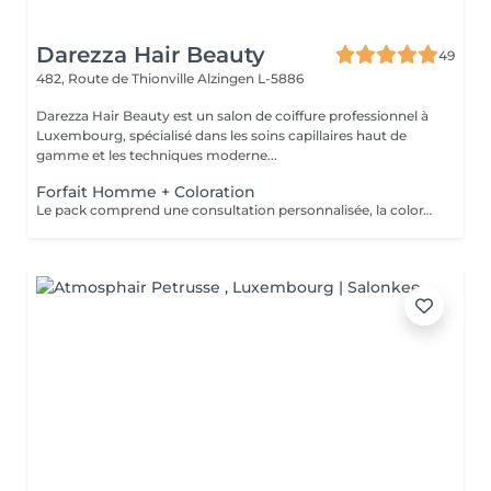
Darezza Hair Beauty
49
482, Route de Thionville
Alzingen L-5886
Darezza Hair Beauty est un salon de coiffure professionnel à
Luxembourg, spécialisé dans les soins capillaires haut de
gamme et les techniques moderne...
Forfait Homme + Coloration
Le pack comprend une consultation personnalisée, la coloration avec les produits LOREAL PROFESSIONNEL , shampooing et conditionneur spécifiques , la coupe ( finitions sur cheveux secs) , les produits de styling * Tarifs à titre indicatifs à confirmer après la consultation personnalisée établit auprès de votre coiffeur/stylist/spécialiste * La direction se réserve le droit d’apporter des modifications pour le bon fonctionnement du salon