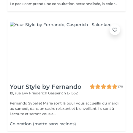
Le pack comprend une consultation personnalisée, la coloration avec les produits LOREAL PROFESSIONNEL , shampooing et conditionneur spécifiques REDKEN , la coupe IGORANCE ( finitions sur cheveux secs) , les produits de styling REDKEN * Tarifs à titre indicatifs à confirmer après la consultation personnalisée établit auprès de votre coiffeur/stylist/spécialiste * La direction se réserve le droit d’apporter des modifications pour le bon fonctionnement du salon
Your Style by Fernando
178
19, rue Evy Friederich
Gasperich L-1552
Fernando Sybel et Marie sont là pour vous accueillir du mardi
au samedi, dans un cadre relaxant et bienveillant. Ils sont à
l'écoute et seront vous a...
Coloration (matte sans racines)