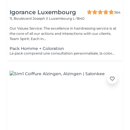
Igorance Luxembourg
364
11, Boulevard Joseph II
Luxembourg L-1840
Our Values Service: The excellence in hairdressing service is at
the core of all our actions and interactions with our clients.
Team Spirit: Each in...
Pack Homme + Coloration
Le pack comprend une consultation personnalisée, la coloration avec les produits LOREAL PROFESSIONNEL , shampooing et conditionneur spécifiques REDKEN , la coupe IGORANCE ( finitions sur cheveux secs) , les produits de styling REDKEN * Tarifs à titre indicatifs à confirmer après la consultation personnalisée établit auprès de votre coiffeur/stylist/spécialiste * La direction se réserve le droit d’apporter des modifications pour le bon fonctionnement du salon