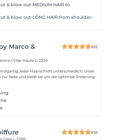
ut & blow out-MEDIUM HAIR to
ut & blow out-LONG HAIR from shoulder-
y by Marco &
655
entre / Ville-Haute L-2229
inzigartig, jeder Haarschnitt unterschiedlich; unser
 zur Seite und berät sie um die optimale Änderung
hing
sme
re
iffure
493
er
Gare L-2269