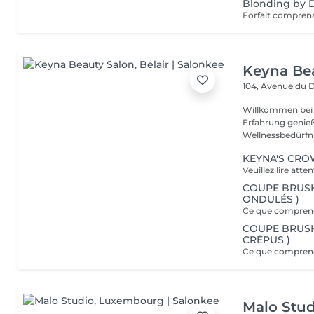
Blonding by D
Keyna Be
104, Avenue du 
Willkommen bei 
Erfahrung genieß
Wellnessbedürfnis
KEYNA'S CR
COUPE BRUSHI
ONDULÉS )
COUPE BRUSHI
CRÉPUS )
Malo Stud