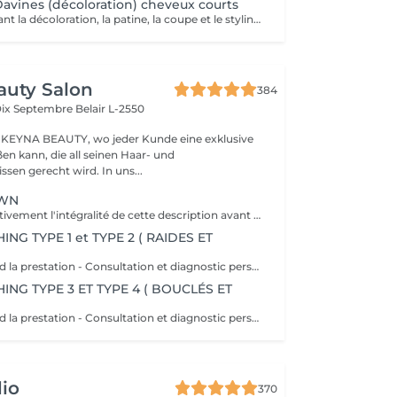
avines (décoloration) cheveux courts
Forfait comprenant la décoloration, la patine, la coupe et le styling. Un diagnostic personnalisé sera réalisé lors de la prestation.
auty Salon
384
Dix Septembre
Belair L-2550
KEYNA BEAUTY, wo jeder Kunde eine exklusive
en kann, die all seinen Haar- und
sen gerecht wird. In uns...
OWN
Veuillez lire attentivement l'intégralité de cette description avant de prendre votre rendez-vous. En procédant à une réservation, vous acceptez l'intégralité de ces conditions. Aucune réclamation ne sera recevable en cas de non-respect des conditions. Important: les cheveux doivent être propres à 100 %, complètement secs et dépourvus de tout produit. Ils doivent être détachés, non tressés, sans attache, chignon ou noeuds. Yasmine, notre experte boucles, débute toujours par une coupe à sec adaptée à l'état de vos cheveux afin de mettre en valeur chaque boucle avec précision. Cette coupe vise à raviver votre style et à apporter du dynamisme à votre chevelure, tout en offrant une coiffure facile à entretenir les jours où vous préférez un styling minimal. Au fur et à mesure que vos cheveux sèchent, vos boucles se reposent naturellement et scintillent. Ce que comprend la prestation - Consultation et diagnostic personnalisés des cheveux et de leur type - Bain nourrissant et revitalisant - Masque nourrissant et hydratant - Soin sans rinçage - Soin de fixation des boucles (définition des boucles) Séchage et mise en forme: - Séchage avec diffuseur - Mise en forme des cheveux - Vérification de la coupe sur cheveux secs - Conseils pratiques pour maîtriser le coiffage à domicile - Recommandations personnalisées sur les produits adaptés à votre type de cheveux Toute arrivée retardée de 15-30 minutes ou plus entraînera l'annulation automatique du rendez-vous.
NG TYPE 1 et TYPE 2 ( RAIDES ET
Ce que comprend la prestation - Consultation et diagnostic personnalisés des cheveux - Shampooing adapté aux besoin du Cheveu - Masque nourrissant et hydratant - Protection chaleur - Coupe - Brushing et mis en forme - Fixateur ou serum Toute arrivée retardée de 15-30 minutes ou plus entraînera l'annulation automatique du rendez-vous.
NG TYPE 3 ET TYPE 4 ( BOUCLÉS ET
Ce que comprend la prestation - Consultation et diagnostic personnalisés des cheveux - Shampooing adapté aux besoin du Cheveu - Masque nourrissant et hydratant - Protection chaleur - Coupe - Brushing et mis en forme - Fixateur ou serum Toute arrivée retardée de 15-30 minutes ou plus entraînera l'annulation automatique du rendez-vous.
io
370