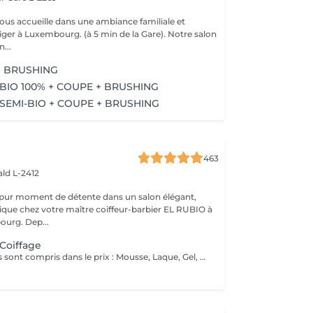
vous accueille dans une ambiance familiale et
r à Luxembourg. (à 5 min de la Gare). Notre salon
...
+ BRUSHING
BIO 100% + COUPE + BRUSHING
SEMI-BIO + COUPE + BRUSHING
463
ld L-2412
 pur moment de détente dans un salon élégant,
que chez votre maître coiffeur-barbier EL RUBIO à
urg. Dep...
 Coiffage
Tous ces produits sont compris dans le prix : Mousse, Laque, Gel, Soin démêlant, Shampoing spécifique. Tous les produits que nous utilisons sont des produits de qualité professionnelle.