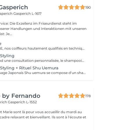
Gasperich
190
asperich
Gasperich L-1617
unserer Handlungen und Interaktionen mit unseren
geist: Je...
e
Forfait EXPERTISE, nos coiffeurs hautement qualifiés en technique anglo-saxonne, en formation continu et diplômés d’une académie anglaise à Paris. Vous offre une séance d’une heure avec votre coach en suivi beauté. Ce pack inclus : 1 h de prestation Un diagnostique personnalisé Shampoing spécifique Haircare Conditioner spécifique Produit de coiffage Coupe Styling Produit de finition
Styling
Le pack comprend une consultation personnalisée, le shampooing et le conditionneur spécifiques REDKEN , la coupe IGORANCE (finitions sur cheveux secs) , le séchage et les produits de styling REDKEN * Tarifs à titre indicatifs à confirmer après la consultation personnalisée établit auprès de votre coiffeur/stylist/spécialiste * La direction se réserve le droit d’apporter des modifications pour le bon fonctionnement du salon
Styling + Rituel Shu Uemura
Le Rituel de massage Japonais Shu uemura se compose d'un shampooing et d'un soin d'une durée de 30 minutes pour une relaxation une une réparation intense du cheveu et ensuite le pack coupe styling
e by Fernando
178
erich
Gasperich L-1552
t Marie sont là pour vous accueillir du mardi au
axant et bienveillant. Ils sont à l'écoute et