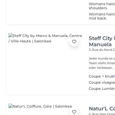
Womans hairc
shoulders
Womans hairc
mid back
Steff Cit
Manuela
3, Rue du Nord
C
Jeder Kunde ist e
Team steht Ihnen
oder Verbesser...
Coupe + brus
Coupe visagi
Coupe Lumiè
Natur'L Co
5, Rue Jean Orig