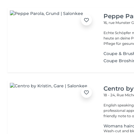
Peppe Pa
16, rue Munster
G
Echte Schöpfer 
heute an deine Pe
Pflege für gesund
Coupe & Brus
Coupe Broshi
Centro by
18 - 24, Rue Mic
English speaking
professional app
friendly note to o
Womans hairc
Wash-cut and blo