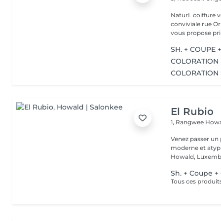
NaturL coiffure 
conviviale rue Orige
vous propose prin
SH. + COUPE 
COLORATION 
COLORATION 
El Rubio
1, Rangwee
Howa
Venez passer un
moderne et atypi
Howald, Luxembo
Sh. + Coupe +