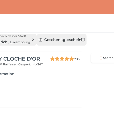
nach deiner Stadt
Geschenkgutschein
rich
,
Luxembourg
Y CLOCHE D'OR
Search
785
W Raiffeisen
Gasperich L-2411
ormation