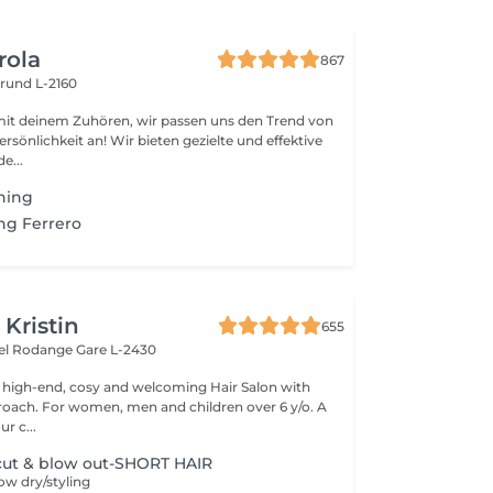
rola
867
rund L-2160
mit deinem Zuhören, wir passen uns den Trend von
rsönlichkeit an! Wir bieten gezielte und effektive
e...
hing
ng Ferrero
 Kristin
655
hel Rodange
Gare L-2430
 high-end, cosy and welcoming Hair Salon with
roach. For women, men and children over 6 y/o. A
ur c...
ut & blow out-SHORT HAIR
w dry/styling