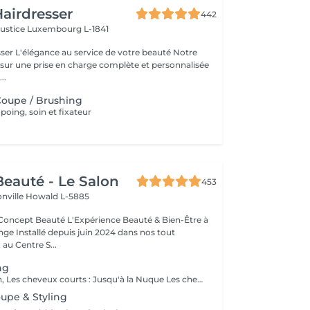
airdresser
442
Justice
Luxembourg L-1841
beauté Notre
 sur une prise en charge complète et personnalisée
..
oupe / Brushing
ing, soin et fixateur
eauté - Le Salon
453
onville
Howald L-5885
Expérience Beauté & Bien-Être à
e Installé depuis juin 2024 dans nos tout
au Centre S...
ng
Pour information, Les cheveux courts : Jusqu'à la Nuque Les cheveux mi-longs : Jusqu'à l'épaule Les cheveux longs : En dessous de l'épaule Un supplément sera demandé pour les cheveux très longs, (jusqu'au milieu du dos)
oupe & Styling