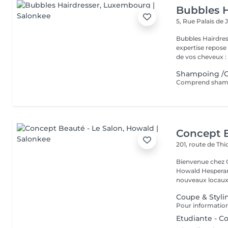
Bubbles H
5, Rue Palais de 
Bubbles Hairdresser L'élégance au service de votre 
expertise repose
de vos cheveux : .
Shampoing /C
Comprend shampo
Concept B
201, route de Thi
Bienvenue chez Concept Beauté L'
Howald Hesperang
nouveaux locaux 
Coupe & Styli
Etudiante - C