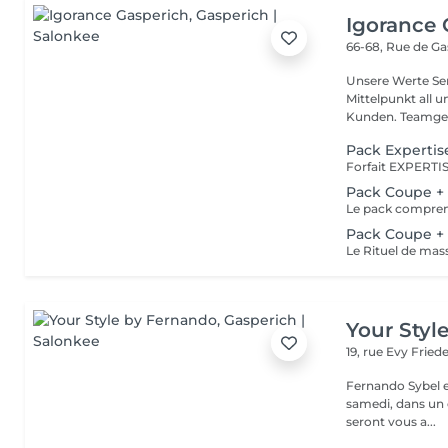
Igorance 
66-68, Rue de G
Unsere Werte Service: Die Exzellenz im Friseurdienst steht im
Mittelpunkt all 
Kunden. Team
Pack Expertis
Pack Coupe + 
Pack Coupe + 
Your Styl
19, rue Evy Fried
Fernando Sybel e
samedi, dans un cadre rel
seront vous a...