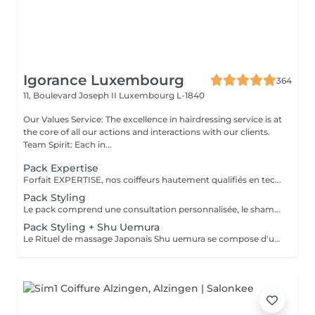
Igorance Luxembourg
364
11, Boulevard Joseph II
Luxembourg L-1840
Our Values Service: The excellence in hairdressing service is at
the core of all our actions and interactions with our clients.
Team Spirit: Each in...
Pack Expertise
Forfait EXPERTISE, nos coiffeurs hautement qualifiés en technique anglo-saxonne, en formation continu et diplômés d’une académie anglaise à Paris. Vous offre une séance d’une heure avec votre coach en suivi beauté. Ce pack inclus : 1 h de prestation Un diagnostique personnalisé Shampoing spécifique Haircare Conditioner spécifique Produit de coiffage Coupe Styling Produit de finition
Pack Styling
Le pack comprend une consultation personnalisée, le shampooing et le conditionneur spécifiques REDKEN , le séchage et les produits de styling REDKEN * Tarifs à titre indicatifs à confirmer après la consultation personnalisée établit auprès de votre coiffeur/stylist/spécialiste * La direction se réserve le droit d’apporter des modifications pour le bon fonctionnement du salon
Pack Styling + Shu Uemura
Le Rituel de massage Japonais Shu uemura se compose d'un shampooing et d'un soin d'une durée de 30 minutes pour une relaxation une une réparation intense du cheveu et ensuite le pack styling