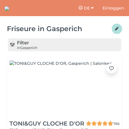
DE
Einloggen
Friseure
in
Gasperich
Filter
in
Gasperich
TONI&GUY CLOCHE D'OR
786