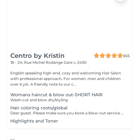
Centro by Kristin
655
18 - 24, Rue Michel Rodange
Gare L-2430
English speaking high-end, cosy and welcoming Hair Salon
with professional approach. For women, men and children
over 6 y/o. A friendly note to our c...
Womans haircut & blow out-SHORT HAIR
Wash-cut and blow dry/styling
Hair coloring roots/global
Dear guest. Please make sure you book a blow-out service after your color service, that is additional 30 minutes to the total service. Thank you for understanding. Team Centro
Highlights and Toner