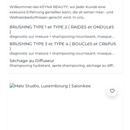
Willkommen bei KEYNA BEAUTY, wo jeder Kunde eine
exklusive Erfahrung genießen kann, die all seinen Haar- und
Wellnessbedürfnissen gerecht wird. In uns...
BRUSHING TYPE 1 et TYPE 2 ( RAIDES et ONDULéS
)
diagnostic sur mesure + shampooing nourrissant, masque hydratant ,coiffage sérum et fixation finale. Important: cheveux sans tresse ni noeuds à l'arrivée; tout noeuds ou tressage entraîne l'annulation et 50% de la prestation est retenu. Toute arrivée retardée de 15-30 minutes ou plus entraînera l'annulation automatique du rendez-vous.
BRUSHING TYPE 3 et TYPE 4 ( BOUCLéS et CRéPUS
)
diagnostic sur mesure + shampooing nourrissant, masque hydratant ,coiffage sérum et fixation finale. Important: cheveux sans tresse ni noeuds à l'arrivée; tout noeuds ou tressage entraîne l'annulation et 50% de la prestation est retenu. Toute arrivée retardée de 15-30 minutes ou plus entraînera l'annulation automatique du rendez-vous.
Séchage au Diffuseur
Shampooing hydratant, après shampooing ,séchage au diffuseur sérum et fixation finale. Important: cheveux sans tresse ni nud à l'arrivée; tout nud ou tressage entraîne l'annulation et 50% de la prestation est retenu. Toute arrivée retardée de 15-30 minutes ou plus entraînera l'annulation automatique du rendez-vous.