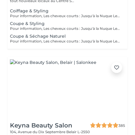
tout nouveaux locaux au Centre S...
Coiffage & Styling
Pour information, Les cheveux courts : Jusqu'à la Nuque Les cheveux mi-longs : Jusqu'à l'épaule Les cheveux longs : En dessous de l'épaule Un supplément sera demandé pour les cheveux très longs, (jusqu'au milieu du dos)
Coupe & Styling
Pour information, Les cheveux courts : Jusqu'à la Nuque Les cheveux mi-longs : Jusqu'à l'épaule Les cheveux longs : En dessous de l'épaule Un supplément sera demandé pour les cheveux très longs, (jusqu'au milieu du dos)
Coupe & Séchage Naturel
Pour information, Les cheveux courts : Jusqu'à la Nuque Les cheveux mi-longs : Jusqu'à l'épaule Les cheveux longs : En dessous de l'épaule Un supplément sera demandé pour les cheveux très long, (jusqu'au milieu du dos)
Keyna Beauty Salon
385
104, Avenue du Dix Septembre
Belair L-2550