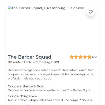
The Barber Squad
488
147, route d’Esch
Luxembourg L-1471
Découvrez l'élégance à l'état pur chez The Barber Squad. Des
coupes modernes aux rasages impeccables , notre équipe de
professionnels est là pour subl...
Coupe + Barbe & Soin
Découvrez l'expérience complète de chez The Barber Squad ! Shampooing & soins profonds + Coupe complète + Coiffage. Taille de Barbe & Contours à la lame & soins régénérant + Serviette Chaude & Froide + Nettoyage exfoliant du visage + Vapeur + Massage Relaxant + After Shave + Huile à barbe + Hydratation de la peau . Pour que votre expérience chez nous soit optimal , une boisson de votre choix vous est offerte !
Coupe d'urgence
Aucun créneau disponible mais envie d'une coupe ? Nous pouvons vous proposer un rendez-vous avant ou après nos horaires, ou durant la pause. Pour cette prestation, merci de contacter directement le shop.