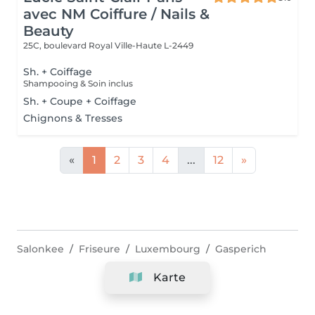
avec NM Coiffure / Nails &
Beauty
25C, boulevard Royal
Ville-Haute L-2449
Sh. + Coiffage
Shampooing & Soin inclus
Sh. + Coupe + Coiffage
Chignons & Tresses
«
1
2
3
4
...
12
»
Salonkee
Friseure
Luxembourg
Gasperich
Karte