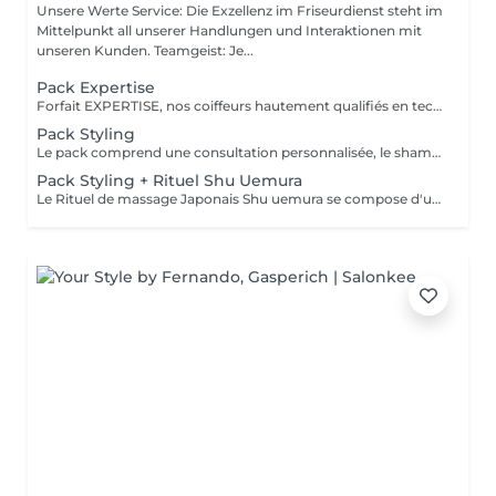
Unsere Werte Service: Die Exzellenz im Friseurdienst steht im
Mittelpunkt all unserer Handlungen und Interaktionen mit
unseren Kunden. Teamgeist: Je...
Pack Expertise
Forfait EXPERTISE, nos coiffeurs hautement qualifiés en technique anglo-saxonne, en formation continu et diplômés d’une académie anglaise à Paris. Vous offre une séance d’une heure avec votre coach en suivi beauté. Ce pack inclus : 1 h de prestation Un diagnostique personnalisé Shampoing spécifique Haircare Conditioner spécifique Produit de coiffage Coupe Styling Produit de finition
Pack Styling
Le pack comprend une consultation personnalisée, le shampooing et le conditionneur spécifiques REDKEN , le séchage et les produits de styling REDKEN * Tarifs à titre indicatifs à confirmer après la consultation personnalisée établit auprès de votre coiffeur/stylist/spécialiste * La direction se réserve le droit d’apporter des modifications pour le bon fonctionnement du salon
Pack Styling + Rituel Shu Uemura
Le Rituel de massage Japonais Shu uemura se compose d'un shampooing et d'un soin d'une durée de 30 minutes pour une relaxation une une réparation intense du cheveu et ensuite le pack styling