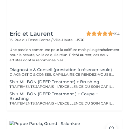
Eric et Laurent
954
13, Rue du Fossé
Centre / Ville-Haute L-1536
Une passion commune pour la coiffure mais plus généralement
pour la beauté, voilà ce qui a réuni Eric&Laurent, ces deux
artistes dont la renommée n'es...
Diagnostic & Conseil (prestation à réserver seule)
DIAGNOSTIC & CONSEIL CAPILLAIRE CE RENDEZ-VOUS EST EXCLUSIVEMENT RÉSERVÉ À UNE PREMIÈRE RENCONTRE AVEC NOTRE EXPERT CAPILLAIRE AFIN DE RÉALISER UN DIAGNOSTIC PERSONNALISÉ DE VOS CHEVEUX ET DE VOTRE CUIR CHEVELU. CETTE CONSULTATION DOIT ÊTRE RÉSERVÉE SEULE ET NE PEUT ÊTRE ASSOCIÉE À AUCUNE AUTRE PRESTATION OU RÉSERVATION. À L'ISSUE DE CET ÉCHANGE, UN ACCOMPAGNEMENT ET DES RECOMMANDATIONS ADAPTÉS À VOS BESOINS POURRONT VOUS ÊTRE PROPOSÉS. Diagnostic & Conseil Capillaire Prenez un moment privilégié pour échanger autour de vos cheveux, de vos envies et de vos habitudes. Lors de ce rendez-vous, nous réalisons un diagnostic personnalisé du cuir chevelu et de la fibre capillaire, nous vous orientons vers les coupes, couleurs et traitements les plus adaptés à votre image, à votre routine et à la beauté naturelle de vos cheveux. Nous vous apportons également des conseils personnalisés sur l'entretien à la maison ainsi que sur les produits les plus adaptés à vos besoins pour prolonger les résultats et préserver la beauté de vos cheveux au quotidien. Ce moment permet aussi de répondre à toutes vos questions et de construire ensemble un résultat entièrement sur mesure.
Sh + MILBON (DEEP Treatment) + Brushing
TRAITEMENTS JAPONAIS – L’EXCELLENCE DU SOIN CAPILLAIRE Découvrez un univers de soins capillaires japonais haut de gamme, reconnus pour leur technologie avancée et leurs résultats exceptionnels. Des traitements sur-mesure conçus pour répondre aux besoins spécifiques de chaque chevelure : hydratation, réparation, discipline, cuir chevelu ou nutrition . Chaque traitement agit au cœur de la fibre capillaire pour révéler des cheveux visiblement plus sains, brillants et soyeux. -Nos différentes lignes de traitements : SMOOTH (Collagène) Pour les cheveux emmêlés, ternes ou difficiles à coiffer. • Démêle instantanément • Lisse la fibre capillaire • Apporte douceur et brillance • Toucher léger et soyeux REPAIR (CMADK / Kératine) Pour les cheveux sensibilisés, cassants ou très abîmés. • Répare intensément • Renforce la structure interne du cheveu • Reconstruit la fibre en profondeur • Redonne force et élasticité ANTI-FRIZZ (Céramides / 18-MEA) Pour les cheveux indisciplinés, sensibilisés à l’humidité. • Contrôle les frisottis • Réduit le volume excessif • Protège de l’humidité • Facilite le coiffage • Apporte souplesse et brillance SCALP (Hyaluron / Agents Purifiants) Pour rééquilibrer et purifier le cuir chevelu. Idéal en cas de démangeaisons, pellicules, sécheresse ou excès de sébum. • Apaise le cuir chevelu • Purifie en douceur • Rééquilibre la barrière protectrice naturelle • Favorise un environnement sain pour la pousse Veuillez noter : les tarifs peuvent varier selon la longueur des cheveux, la quantité de produit nécessaire et la complexité de la prestation. Supplément possible à partir de +15€. Pour toute demande spécifique, merci de nous contacter.
Sh + MILBON (DEEP Treatment ) + Coupe +
Brushing
TRAITEMENTS JAPONAIS – L’EXCELLENCE DU SOIN CAPILLAIRE Découvrez un univers de soins capillaires japonais haut de gamme, reconnus pour leur technologie avancée et leurs résultats exceptionnels. Des traitements sur-mesure conçus pour répondre aux besoins spécifiques de chaque chevelure : hydratation, réparation, discipline, cuir chevelu ou nutrition . Chaque traitement agit au cœur de la fibre capillaire pour révéler des cheveux visiblement plus sains, brillants et soyeux. -Nos différentes lignes de traitements : SMOOTH (Collagène) Pour les cheveux emmêlés, ternes ou difficiles à coiffer. • Démêle instantanément • Lisse la fibre capillaire • Apporte douceur et brillance • Toucher léger et soyeux REPAIR (CMADK / Kératine) Pour les cheveux sensibilisés, cassants ou très abîmés. • Répare intensément • Renforce la structure interne du cheveu • Reconstruit la fibre en profondeur • Redonne force et élasticité ANTI-FRIZZ (Céramides / 18-MEA) Pour les cheveux indisciplinés, sensibilisés à l’humidité. • Contrôle les frisottis • Réduit le volume excessif • Protège de l’humidité • Facilite le coiffage • Apporte souplesse et brillance SCALP (Hyaluron / Agents Purifiants) Pour rééquilibrer et purifier le cuir chevelu. Idéal en cas de démangeaisons, pellicules, sécheresse ou excès de sébum. • Apaise le cuir chevelu • Purifie en douceur • Rééquilibre la barrière protectrice naturelle • Favorise un environnement sain pour la pousse Veuillez noter : les tarifs peuvent varier selon la longueur des cheveux, la quantité de produit nécessaire et la complexité de la prestation. Supplément possible à partir de +15€. Pour toute demande spécifique, merci de nous contacter.