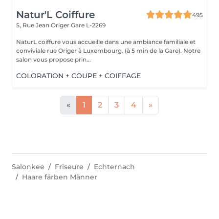
Natur'L Coiffure
495
5, Rue Jean Origer
Gare L-2269
NaturL coiffure vous accueille dans une ambiance familiale et
conviviale rue Origer à Luxembourg. (à 5 min de la Gare). Notre
salon vous propose prin...
COLORATION + COUPE + COIFFAGE
«
1
2
3
4
»
Salonkee
Friseure
Echternach
Haare färben Männer