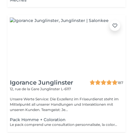
Mêches
Igorance Junglinster
187
12, rue de la Gare
Junglinster L-6117
Unsere Werte Service: Die Exzellenz im Friseurdienst steht im
Mittelpunkt all unserer Handlungen und Interaktionen mit
unseren Kunden. Teamgeist: Je...
Pack Homme + Coloration
Le pack comprend une consultation personnalisée, la coloration avec les produits LOREAL PROFESSIONNEL , shampooing et conditionneur spécifiques REDKEN , la coupe IGORANCE ( finitions sur cheveux secs) , les produits de styling REDKEN * Tarifs à titre indicatifs à confirmer après la consultation personnalisée établit auprès de votre coiffeur/stylist/spécialiste * La direction se réserve le droit d’apporter des modifications pour le bon fonctionnement du salon