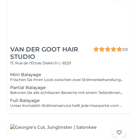
VAN DER GOOT HAIR
513
STUDIO
17, Rue de l'Étoile
Diekirch L-9229
Mini Balayage
Frischen Sie Ihren Look zwischen zwei Strähnenbehandlungen auf – mit einem sanften Face-Framing, das Ihr Gesicht zum Strahlen bringt. Ideal für besondere Anlässe oder wenn Sie Ihrem Haar mehr Leuchtkraft verleihen möchten, ohne eine komplette Strähnenbehandlung zu buchen. Glossing und Tönung sind inklusive und sorgen für ein strahlendes, harmonisches Ergebnis.
Partial Balayage
Betonen Sie alle sichtbaren Bereiche mit einem Teilsträhnen-Service: Nacken, Gesichtskonturen und der gesamte Oberkopf. Ideal für einen Termin im Bereich halber Kopf oder Oberkopf. Tip-Outs, Balayage, Glossing und Tönung sind inklusive für ein leuchtendes und perfekt harmonisches Farbergebnis.
Full Balayage
Unser Komplett-Strähnenservice hellt jede Haarpartie vom Ansatz bis in die Spitzen auf, von innen nach außen – inklusive präziser Arbeit im Nackenbereich und rund um das Gesicht. Ideal für eine Aufhellung von etwa ¾ bis zum gesamten Kopf. Tip-Outs, Balayage, Glossing und Tönung sind inklusive für ein brillantes und perfekt harmonisches Farbergebnis.