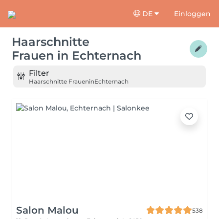
DE
Einloggen
Haarschnitte
Frauen
in
Echternach
Filter
Haarschnitte Frauen
in
Echternach
Salon Malou
538