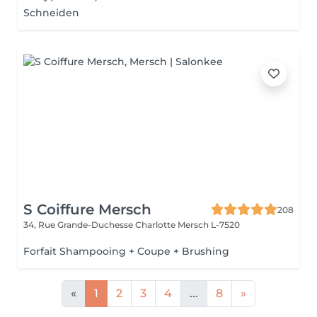
Schneiden
S Coiffure Mersch
208
34, Rue Grande-Duchesse Charlotte
Mersch L-7520
Forfait Shampooing + Coupe + Brushing
«
1
2
3
4
...
8
»