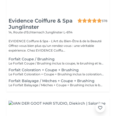
Evidence Coiffure & Spa
578
Junglinster
14, Route d‘Echternach
Junglinster L-6114
EVIDENCE Coiffure & Spa - L'Art du Bien-Être & de la Beauté
Offrez-vous bien plus qu'un rendez-vous : une véritable
expérience. Chez EVIDENCE Coiffu...
Forfait Coupe / Brushing
Le Forfait Coupe / Brushing inclus la coupe, le brushing et le shampoing. Le prix pourra varier en fonction de la longueur des cheveux. Pour tout renseignement complémentaire, n'hésitez pas à nous appeler.
Forfait Coloration + Coupe + Brushing
Le Forfait Coloration + Coupe + Brushing inclus la coloration des racines, la coupe, le brushing et le shampoing. Le prix pourra varier en fonction de la longueur des cheveux. Pour tout renseignement complémentaire, n'hésitez pas à nous appeler.
Forfait Balayage / Mèches + Coupe + Brushing
Le Forfait Balayage / Mèches + Coupe + Brushing inclus le balayage, le traitement, la coupe, le brushing, le shampoing et le soin. Le prix pourra varier en fonction de la longueur des cheveux. Pour tout renseignement complémentaire, n'hésitez pas à nous appeler.