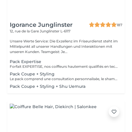
Igorance Junglinster
187
12, rue de la Gare
Junglinster L-6117
Unsere Werte Service: Die Exzellenz im Friseurdienst steht im
Mittelpunkt all unserer Handlungen und Interaktionen mit
unseren Kunden. Teamgeist: Je...
Pack Expertise
Forfait EXPERTISE, nos coiffeurs hautement qualifiés en technique anglo-saxonne, en formation continu et diplômés d’une académie anglaise à Paris. Vous offre une séance d’une heure avec votre coach en suivi beauté. Ce pack inclus : 1 h de prestation Un diagnostique personnalisé Shampoing spécifique Haircare Conditioner spécifique Produit de coiffage Coupe Styling Produit de finition
Pack Coupe + Styling
Le pack comprend une consultation personnalisée, le shampooing et le conditionneur spécifiques REDKEN , la coupe IGORANCE (finitions sur cheveux secs) , le séchage et les produits de styling REDKEN * Tarifs à titre indicatifs à confirmer après la consultation personnalisée établit auprès de votre coiffeur/stylist/spécialiste * La direction se réserve le droit d’apporter des modifications pour le bon fonctionnement du salon
Pack Coupe + Styling + Shu Uemura