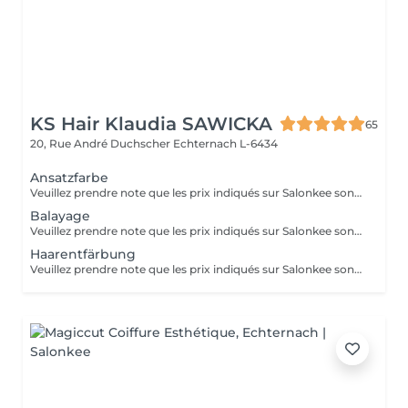
KS Hair Klaudia SAWICKA
65
20, Rue André Duchscher
Echternach L-6434
Ansatzfarbe
Veuillez prendre note que les prix indiqués sur Salonkee sont communiqués à titre informatif et s'entendent de base. Ces derniers sont susceptibles de varier selon le diagnostic réalisé à votre arrivée au salon et l'expertise du professionnel à qui vous confiez votre beauté. Dans tous les cas, un devis précis vous sera proposé et toutes réalisations de prestations seront effectuées avec votre accord. Un grand merci d'avance pour votre compréhension. Au plaisir de vous revoir très vite.
Balayage
Veuillez prendre note que les prix indiqués sur Salonkee sont communiqués à titre informatif et s'entendent de base. Ces derniers sont susceptibles de varier selon le diagnostic réalisé à votre arrivée au salon et l'expertise du professionnel à qui vous confiez votre beauté. Dans tous les cas, un devis précis vous sera proposé et toutes réalisations de prestations seront effectuées avec votre accord. Un grand merci d'avance pour votre compréhension. Au plaisir de vous revoir très vite.
Haarentfärbung
Veuillez prendre note que les prix indiqués sur Salonkee sont communiqués à titre informatif et s'entendent de base. Ces derniers sont susceptibles de varier selon le diagnostic réalisé à votre arrivée au salon et l'expertise du professionnel à qui vous confiez votre beauté. Dans tous les cas, un devis précis vous sera proposé et toutes réalisations de prestations seront effectuées avec votre accord. Un grand merci d'avance pour votre compréhension. Au plaisir de vous revoir très vite.