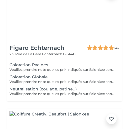
Figaro Echternach
142
23, Rue de La Gare
Echternach L-6440
Coloration Racines
Veuillez prendre note que les prix indiqués sur Salonkee sont communiqués à titre informatif et s'entendent de base. Ces derniers sont susceptibles de varier selon le diagnostic réalisé à votre arrivée au salon et l'expertise du professionnel à qui vous confiez votre beauté. Dans tous les cas, un devis précis vous sera proposé et toutes réalisations de prestations seront effectuées avec votre accord. Un grand merci d'avance pour votre compréhension. Au plaisir de vous recevoir très vite.
Coloration Globale
Veuillez prendre note que les prix indiqués sur Salonkee sont communiqués à titre informatif et s'entendent de base. Ces derniers sont susceptibles de varier selon le diagnostic réalisé à votre arrivée au salon et l'expertise du professionnel à qui vous confiez votre beauté. Dans tous les cas, un devis précis vous sera proposé et toutes réalisations de prestations seront effectuées avec votre accord. Un grand merci d'avance pour votre compréhension. Au plaisir de vous recevoir très vite.
Neutralisation (coulage, patine...)
Veuillez prendre note que les prix indiqués sur Salonkee sont communiqués à titre informatif et s'entendent de base. Ces derniers sont susceptibles de varier selon le diagnostic réalisé à votre arrivée au salon et l'expertise du professionnel à qui vous confiez votre beauté. Dans tous les cas, un devis précis vous sera proposé et toutes réalisations de prestations seront effectuées avec votre accord. Un grand merci d'avance pour votre compréhension. Au plaisir de vous recevoir très vite.