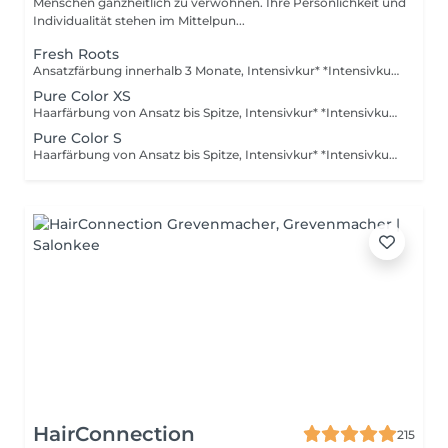
Menschen ganzheitlich zu verwöhnen. Ihre Persönlichkeit und
Individualität stehen im Mittelpun...
Fresh Roots
Ansatzfärbung innerhalb 3 Monate, Intensivkur* *Intensivkur: Versorgt das Haar mit hochkonzentrierten Pflegewirkstoffen, die tief in die Haarstruktur eindringen und Schäden gezielt reparieren
Pure Color XS
Haarfärbung von Ansatz bis Spitze, Intensivkur* *Intensivkur: Versorgt das Haar mit hochkonzentrierten Pflegewirkstoffen, die tief in die Haarstruktur eindringen und Schäden gezielt reparieren
Pure Color S
Haarfärbung von Ansatz bis Spitze, Intensivkur* *Intensivkur: Versorgt das Haar mit hochkonzentrierten Pflegewirkstoffen, die tief in die Haarstruktur eindringen und Schäden gezielt reparieren
HairConnection
215