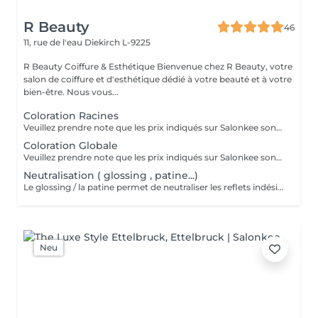
R Beauty
46
11, rue de l'eau
Diekirch L-9225
R Beauty Coiffure & Esthétique Bienvenue chez R Beauty, votre
salon de coiffure et d'esthétique dédié à votre beauté et à votre
bien-être. Nous vous...
Coloration Racines
Veuillez prendre note que les prix indiqués sur Salonkee sont communiqués à titre informatif et s'entendent de base. Ces derniers sont susceptibles de varier selon le diagnostic réalisé à votre arrivée au salon et l'expertise du professionnel à qui vous confiez votre beauté. Dans tous les cas, un devis précis vous sera proposé et toutes réalisations de prestations seront effectuées avec votre accord. Un grand merci d'avance pour votre compréhension. Au plaisir de vous recevoir très vite.
Coloration Globale
Veuillez prendre note que les prix indiqués sur Salonkee sont communiqués à titre informatif et s'entendent de base. Ces derniers sont susceptibles de varier selon le diagnostic réalisé à votre arrivée au salon et l'expertise du professionnel à qui vous confiez votre beauté. Dans tous les cas, un devis précis vous sera proposé et toutes réalisations de prestations seront effectuées avec votre accord. Un grand merci d'avance pour votre compréhension. Au plaisir de vous recevoir très vite.
Neutralisation ( glossing , patine...)
Le glossing / la patine permet de neutraliser les reflets indésirables , raviver la couleur et apporter de la brillance aux cheveux . Idéal après un balayage , des mèches ou une coloration , ce soin ravive l`éclat de la chevelure tout en apportant une finition plus homoggène et lumineuse .
Neu