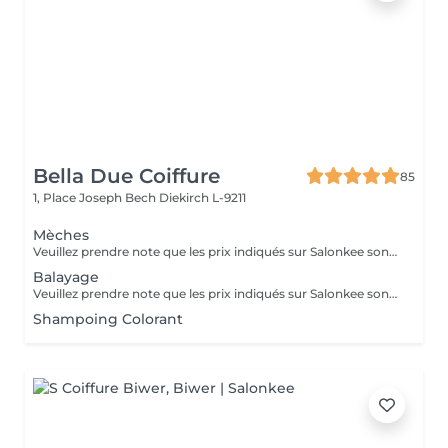
Bella Due Coiffure
85
1, Place Joseph Bech
Diekirch L-9211
Mèches
Veuillez prendre note que les prix indiqués sur Salonkee sont communiqués à titre informatif et s'entendent de base. Ces derniers sont susceptibles de varier selon le diagnostic réalisé à votre arrivée au salon et l'expertise du professionnel à qui vous confiez votre beauté. Dans tous les cas, un devis précis vous sera proposé et toutes réalisations de prestations seront effectuées avec votre accord. Un grand merci d'avance pour votre compréhension. Au plaisir de vous recevoir très vite.
Balayage
Veuillez prendre note que les prix indiqués sur Salonkee sont communiqués à titre informatif et s'entendent de base. Ces derniers sont susceptibles de varier selon le diagnostic réalisé à votre arrivée au salon et l'expertise du professionnel à qui vous confiez votre beauté. Dans tous les cas, un devis précis vous sera proposé et toutes réalisations de prestations seront effectuées avec votre accord. Un grand merci d'avance pour votre compréhension. Au plaisir de vous recevoir très vite.
Shampoing Colorant