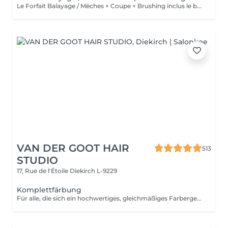
Le Forfait Balayage / Mèches + Coupe + Brushing inclus le balayage, le traitement, la coupe, le brushing, le shampoing et le soin. Le prix pourra varier en fonction de la longueur des cheveux. Pour tout renseignement complémentaire, n'hésitez pas à nous appeler.
VAN DER GOOT HAIR
513
STUDIO
17, Rue de l'Étoile
Diekirch L-9229
Komplettfärbung
Für alle, die sich ein hochwertiges, gleichmäßiges Farbergebnis wünschen. Ideal, um intensive Kupfer- und Rottöne wieder aufzufrischen oder Brünetten mehr Wärme, Eleganz und eine subtile, raffinierte Farbtiefe zu verleihen.