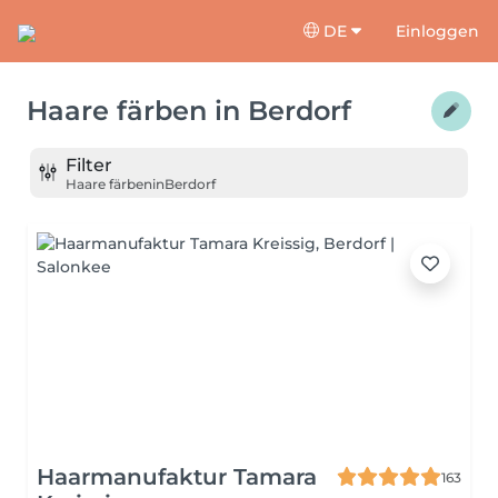
DE
Einloggen
Haare färben
in
Berdorf
Filter
Haare färben
in
Berdorf
Haarmanufaktur Tamara
163