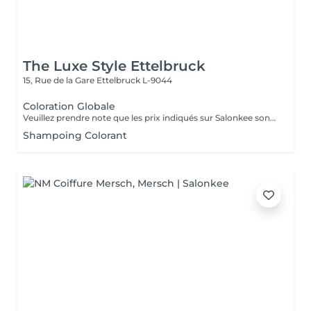
The Luxe Style Ettelbruck
15, Rue de la Gare
Ettelbruck L-9044
Coloration Globale
Veuillez prendre note que les prix indiqués sur Salonkee sont communiqués à titre informatif et s'entendent de base. Ces derniers sont susceptibles de varier selon le diagnostic réalisé à votre arrivée au salon et l'expertise du professionnel à qui vous confiez votre beauté. Dans tous les cas, un devis précis vous sera proposé et toutes réalisations de prestations seront effectuées avec votre accord. Un grand merci d'avance pour votre compréhension. Au plaisir de vous recevoir très vite.
Shampoing Colorant