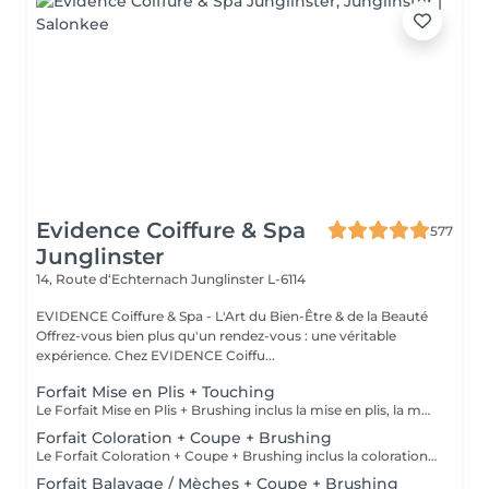
Evidence Coiffure & Spa
577
Junglinster
14, Route d‘Echternach
Junglinster L-6114
EVIDENCE Coiffure & Spa - L'Art du Bien-Être & de la Beauté
Offrez-vous bien plus qu'un rendez-vous : une véritable
expérience. Chez EVIDENCE Coiffu...
Forfait Mise en Plis + Touching
Le Forfait Mise en Plis + Brushing inclus la mise en plis, la mousse et le shampoing. Le prix pourra varier en fonction de la longueur des cheveux. Pour tout renseignement complémentaire, n'hésitez pas à nous appeler.
Forfait Coloration + Coupe + Brushing
Le Forfait Coloration + Coupe + Brushing inclus la coloration des racines, la coupe, le brushing et le shampoing. Le prix pourra varier en fonction de la longueur des cheveux. Pour tout renseignement complémentaire, n'hésitez pas à nous appeler.
Forfait Balayage / Mèches + Coupe + Brushing