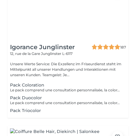
Igorance Junglinster
187
12, rue de la Gare
Junglinster L-6117
Unsere Werte Service: Die Exzellenz im Friseurdienst steht im
Mittelpunkt all unserer Handlungen und Interaktionen mit
unseren Kunden. Teamgeist: Je...
Pack Coloration
Le pack comprend une consultation personnalisée, la coloration des racines avec les produits L’OREAL PROFESSIONNEL , shampooing et conditionneur spécifiques REDKEN , le séchage et les produits de finitions REDKEN. Option Coupe : la coupe IGORANCE ( finition sur cheveux secs), le séchage et les produits de finitions REDKEN. * Tarifs à titre indicatifs à confirmer après la consultation personnalisée établit auprès de votre coiffeur/stylist/spécialiste * La direction se réserve le droit d’apporter des modifications pour le bon fonctionnement du salon
Pack Duocolor
Le pack comprend une consultation personnalisée, la coloration des racines et un coup de soleil avec les produits LOREAL PROFESSIONNEL , shampooing et conditionneur spécifiques REDKEN , le séchage et les produits de styling REDKEN Option Coupe : la coupe IGORANCE ( finition sur cheveux secs), le séchage et les produits de styling REDKEN. * Tarifs à titre indicatifs à confirmer après la consultation personnalisée établit auprès de votre coiffeur/stylist/spécialiste * La direction se réserve le droit d’apporter des modifications pour le bon fonctionnement du salon
Pack Triocolor