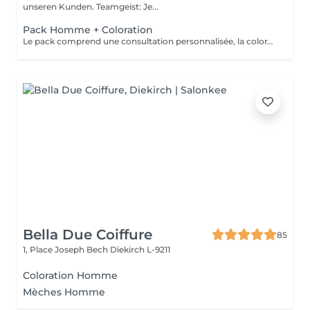
unseren Kunden. Teamgeist: Je...
Pack Homme + Coloration
Le pack comprend une consultation personnalisée, la coloration avec les produits LOREAL PROFESSIONNEL , shampooing et conditionneur spécifiques REDKEN , la coupe IGORANCE ( finitions sur cheveux secs) , les produits de styling REDKEN * Tarifs à titre indicatifs à confirmer après la consultation personnalisée établit auprès de votre coiffeur/stylist/spécialiste * La direction se réserve le droit d’apporter des modifications pour le bon fonctionnement du salon
Bella Due Coiffure
85
1, Place Joseph Bech
Diekirch L-9211
Coloration Homme
Mèches Homme