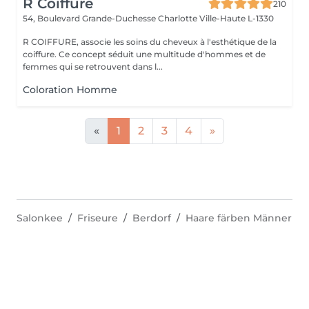
R Coiffure
210
54, Boulevard Grande-Duchesse Charlotte
Ville-Haute L-1330
R COIFFURE, associe les soins du cheveux à l'esthétique de la
coiffure. Ce concept séduit une multitude d'hommes et de
femmes qui se retrouvent dans l...
Coloration Homme
«
1
2
3
4
»
Salonkee
Friseure
Berdorf
Haare färben Männer