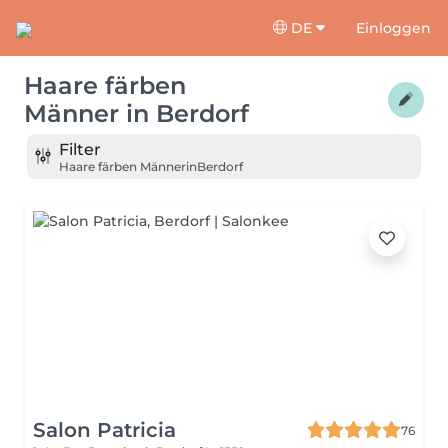
DE
Einloggen
Haare färben
Männer
in
Berdorf
Filter
Haare färben Männer
in
Berdorf
Salon Patricia
76