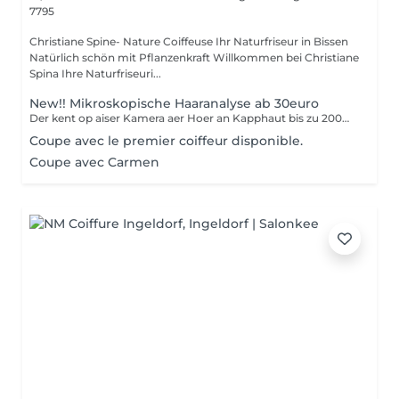
7795
Christiane Spine- Nature Coiffeuse Ihr Naturfriseur in Bissen
Natürlich schön mit Pflanzenkraft Willkommen bei Christiane
Spina Ihre Naturfriseuri...
New!! Mikroskopische Haaranalyse ab 30euro
Der kent op aiser Kamera aer Hoer an Kapphaut bis zu 200mol vergréissert gesin. Als forméierten Hoer Coach, kann ech Hoerausfall, Schuppen, Hoersplizz, Ekzemen etc diagnostizéiren. Durch meng 40 Joer lang Erfahrung als Coiffeuse, kann ech Iech helelfen aer Problemer ze léisen.
Coupe avec le premier coiffeur disponible.
Coupe avec Carmen