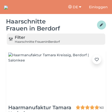
DE
Einloggen
Haarschnitte
Frauen
in
Berdorf
Filter
Haarschnitte Frauen
in
Berdorf
Haarmanufaktur Tamara
163