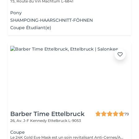
73, Route du Vin
Machtum L-6841
Pony
SHAMPOING-HAARSCHNITT-FÖHNEN
Coupe Étudiant(e)
Barber Time Ettelbruck
79
26, Av. J-F Kennedy
Ettelbruck L-9053
Coupe
Le 24K Gold Eye Mask est un soin revitalisant Anti-Cernes/Anti-Rides composé de Collagène Végétal haute densité, Aloe Vera, Huile de pépins de raisin, Peptides d'avoine, Vitamine A, Acid Hyaluronic et Poudre d'or 24 carats