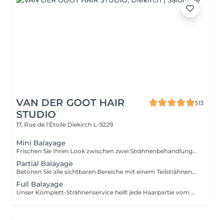
VAN DER GOOT HAIR
513
STUDIO
17, Rue de l'Étoile
Diekirch L-9229
Mini Balayage
Frischen Sie Ihren Look zwischen zwei Strähnenbehandlungen auf – mit einem sanften Face-Framing, das Ihr Gesicht zum Strahlen bringt. Ideal für besondere Anlässe oder wenn Sie Ihrem Haar mehr Leuchtkraft verleihen möchten, ohne eine komplette Strähnenbehandlung zu buchen. Glossing und Tönung sind inklusive und sorgen für ein strahlendes, harmonisches Ergebnis.
Partial Balayage
Betonen Sie alle sichtbaren Bereiche mit einem Teilsträhnen-Service: Nacken, Gesichtskonturen und der gesamte Oberkopf. Ideal für einen Termin im Bereich halber Kopf oder Oberkopf. Tip-Outs, Balayage, Glossing und Tönung sind inklusive für ein leuchtendes und perfekt harmonisches Farbergebnis.
Full Balayage
Unser Komplett-Strähnenservice hellt jede Haarpartie vom Ansatz bis in die Spitzen auf, von innen nach außen – inklusive präziser Arbeit im Nackenbereich und rund um das Gesicht. Ideal für eine Aufhellung von etwa ¾ bis zum gesamten Kopf. Tip-Outs, Balayage, Glossing und Tönung sind inklusive für ein brillantes und perfekt harmonisches Farbergebnis.