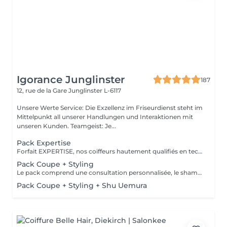
Igorance Junglinster
187
12, rue de la Gare
Junglinster L-6117
Unsere Werte Service: Die Exzellenz im Friseurdienst steht im
Mittelpunkt all unserer Handlungen und Interaktionen mit
unseren Kunden. Teamgeist: Je...
Pack Expertise
Forfait EXPERTISE, nos coiffeurs hautement qualifiés en technique anglo-saxonne, en formation continu et diplômés d’une académie anglaise à Paris. Vous offre une séance d’une heure avec votre coach en suivi beauté. Ce pack inclus : 1 h de prestation Un diagnostique personnalisé Shampoing spécifique Haircare Conditioner spécifique Produit de coiffage Coupe Styling Produit de finition
Pack Coupe + Styling
Le pack comprend une consultation personnalisée, le shampooing et le conditionneur spécifiques REDKEN , la coupe IGORANCE (finitions sur cheveux secs) , le séchage et les produits de styling REDKEN * Tarifs à titre indicatifs à confirmer après la consultation personnalisée établit auprès de votre coiffeur/stylist/spécialiste * La direction se réserve le droit d’apporter des modifications pour le bon fonctionnement du salon
Pack Coupe + Styling + Shu Uemura