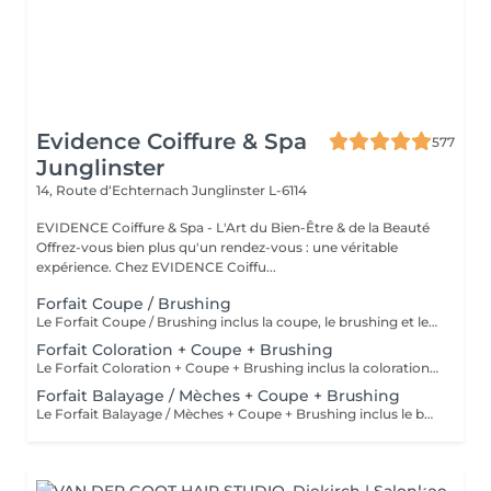
Evidence Coiffure & Spa
577
Junglinster
14, Route d‘Echternach
Junglinster L-6114
EVIDENCE Coiffure & Spa - L'Art du Bien-Être & de la Beauté
Offrez-vous bien plus qu'un rendez-vous : une véritable
expérience. Chez EVIDENCE Coiffu...
Forfait Coupe / Brushing
Le Forfait Coupe / Brushing inclus la coupe, le brushing et le shampoing. Le prix pourra varier en fonction de la longueur des cheveux. Pour tout renseignement complémentaire, n'hésitez pas à nous appeler.
Forfait Coloration + Coupe + Brushing
Le Forfait Coloration + Coupe + Brushing inclus la coloration des racines, la coupe, le brushing et le shampoing. Le prix pourra varier en fonction de la longueur des cheveux. Pour tout renseignement complémentaire, n'hésitez pas à nous appeler.
Forfait Balayage / Mèches + Coupe + Brushing
Le Forfait Balayage / Mèches + Coupe + Brushing inclus le balayage, le traitement, la coupe, le brushing, le shampoing et le soin. Le prix pourra varier en fonction de la longueur des cheveux. Pour tout renseignement complémentaire, n'hésitez pas à nous appeler.