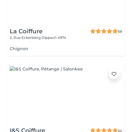
La Coiffure
68
2, Rue Eckerbierg
Dippach 4974
Chignon
I&S Coiffure
64