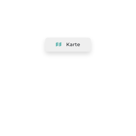
Karte
Unternehmen
Support
Team
&
Jobs
Ihr Geschäft hinzufügen
Rechtlich