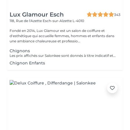
Lux Glamour Esch
343
118, Rue de l'Azette
Esch-sur-Alzette L-4010
Fondé en 2014, Lux Glamour est un salon de coiffure et
d'esthétique qui accueille femmes, hommes et enfants dans
une ambiance chaleureuse et professio...
Chignons
Les prix affichés sur Salonkee sont donnés à titre indicatif et représentent les tarifs de base. Ceux-ci peuvent varier en fonction du diagnostic effectué lors de votre arrivée au salon et de l'expertise du professionnel à qui vous confiez vos soins de beauté. Dans tout les cas, un devis détaillé vous sera proposé et toute prestation sera réalisée avec votre accord.
Chignon Enfants