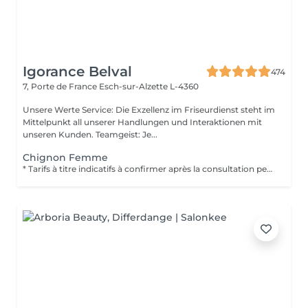
Igorance Belval
474
7, Porte de France
Esch-sur-Alzette L-4360
Unsere Werte Service: Die Exzellenz im Friseurdienst steht im
Mittelpunkt all unserer Handlungen und Interaktionen mit
unseren Kunden. Teamgeist: Je...
Chignon Femme
* Tarifs à titre indicatifs à confirmer après la consultation personnalisée établit auprès de votre coiffeur/stylist/spécialiste * La direction se réserve le droit dapporter des modifications pour le bon fonctionnement du salon