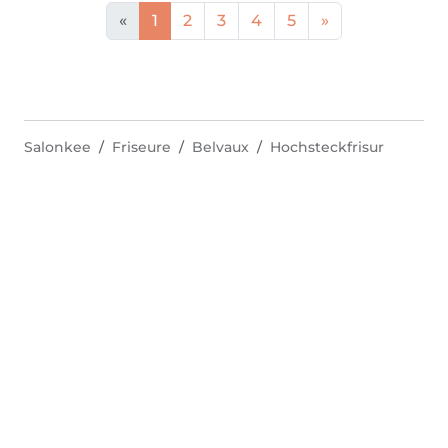
«
1
2
3
4
5
»
Salonkee
Friseure
Belvaux
Hochsteckfrisur