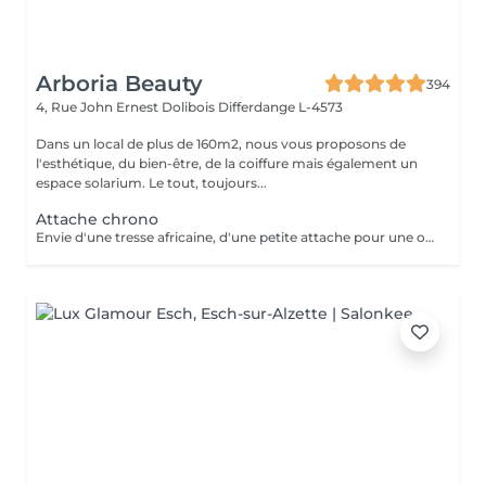
Arboria Beauty
394
4, Rue John Ernest Dolibois
Differdange L-4573
Dans un local de plus de 160m2, nous vous proposons de
l'esthétique, du bien-être, de la coiffure mais également un
espace solarium. Le tout, toujours...
Attache chrono
Envie d'une tresse africaine, d'une petite attache pour une occasion,ce service est mis en place pour une petite mise en beauté de vos cheveux. a partir de 15 EURO puis calculé en fonction du temps passé