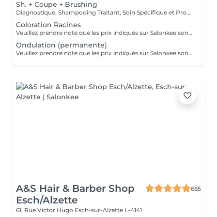
Sh. + Coupe + Brushing
Diagnostique, Shampooing Traitant, Soin Spécifique et Produits Coiffants inclus
Coloration Racines
Veuillez prendre note que les prix indiqués sur Salonkee sont communiqués à titre informatif et s'entendent de base. Ces derniers sont susceptibles de varier selon le diagnostic réalisé à votre arrivée au salon et l'expertise du professionnel à qui vous confiez votre beauté. Dans tous les cas, un devis précis vous sera proposé et toutes réalisations de prestations seront effectuées avec votre accord. Un grand merci d'avance pour votre compréhension. Au plaisir de vous recevoir très vite.
Ondulation (permanente)
Veuillez prendre note que les prix indiqués sur Salonkee sont communiqués à titre informatif et s'entendent de base. Ces derniers sont susceptibles de varier selon le diagnostic réalisé à votre arrivée au salon et l'expertise du professionnel à qui vous confiez votre beauté. Dans tous les cas, un devis précis vous sera proposé et toutes réalisations de prestations seront effectuées avec votre accord. Un grand merci d'avance pour votre compréhension. Au plaisir de vous recevoir très vite.
A&S Hair & Barber Shop
665
Esch/Alzette
61, Rue Victor Hugo
Esch-sur-Alzette L-4141