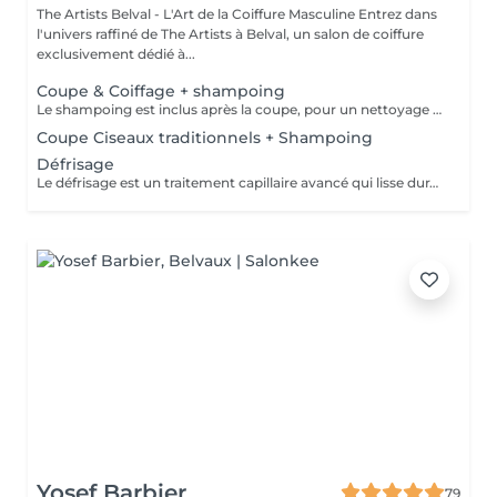
The Artists Belval - L'Art de la Coiffure Masculine Entrez dans
l'univers raffiné de The Artists à Belval, un salon de coiffure
exclusivement dédié à...
Coupe & Coiffage + shampoing
Le shampoing est inclus après la coupe, pour un nettoyage en profondeur et un soin optimal. Le coiffage, réalisé en fin de prestation, garantit un style parfaitement maîtrisé et durable.
Coupe Ciseaux traditionnels + Shampoing
Défrisage
Le défrisage est un traitement capillaire avancé qui lisse durablement les cheveux, facilitant leur coiffage tout en éliminant les frisottis pour un résultat élégant et soigné. Le shampoing est inclus après la coupe, pour un nettoyage en profondeur et un soin optimal.
Yosef Barbier
79