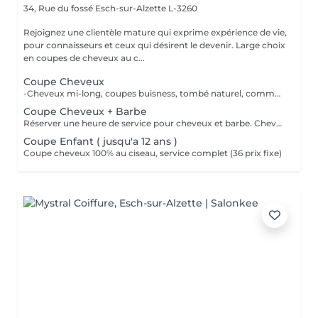
34, Rue du fossé
Esch-sur-Alzette L-3260
Rejoignez une clientèle mature qui exprime expérience de vie,
pour connaisseurs et ceux qui désirent le devenir. Large choix
en coupes de cheveux au c...
Coupe Cheveux
-Cheveux mi-long, coupes buisness, tombé naturel, communiquez élégance -Cheveux courts, découvrez nos dégradés fait à main -Cheveux long, laissez vous conseillez, le sur mesure vous attend 100% CISEAU
Coupe Cheveux + Barbe
Réserver une heure de service pour cheveux et barbe. Cheveux 100% ciseau, barbe mix ciseaux / tondeuse.
Coupe Enfant ( jusqu'a 12 ans )
Coupe cheveux 100% au ciseau, service complet (36 prix fixe)