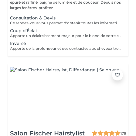
épuré et raffiné, baigné de lumière et de douceur. Depuis nos
larges fenêtres, profitez ...
Consultation & Devis
Ce rendez-vous vous permet d'obtenir toutes les informations nécessaires avant votre prestation : - conseils personnalisés - étude de vos besoins - diagnostic du cheveu Le montant de la consultation sera déduit de votre prestation finale si vous réservez immédiatement après ce rendez-vous.
Coup d'Éclat
Apporte un éclaircissement majeur pour le blond de votre choix - consultation - balayage - soin epres - gloss - coupe & coiffage Le prix peut varier selon la quantité des produits utilisés.
Inversé
Apporte de la profondeur et des contrastes aux cheveux trop clairs suite à un balayage ou décoloration - consultation - balayage - soin epres - gloss - coupe & coiffage Le prix peut varier selon la quantité des produits utilisés.
Salon Fischer Hairstylist
179