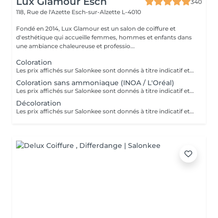
Lux Glamour Esch
340
118, Rue de l'Azette
Esch-sur-Alzette L-4010
Fondé en 2014, Lux Glamour est un salon de coiffure et
d'esthétique qui accueille femmes, hommes et enfants dans
une ambiance chaleureuse et professio...
Coloration
Les prix affichés sur Salonkee sont donnés à titre indicatif et représentent les tarifs de base. Ceux-ci peuvent varier en fonction du diagnostic effectué lors de votre arrivée au salon et de l'expertise du professionnel à qui vous confiez vos soins de beauté. Dans tout les cas, un devis détaillé vous sera proposé et toute prestation sera réalisée avec votre accord.
Coloration sans ammoniaque (INOA / L'Oréal)
Les prix affichés sur Salonkee sont donnés à titre indicatif et représentent les tarifs de base. Ceux-ci peuvent varier en fonction du diagnostic effectué lors de votre arrivée au salon et de l'expertise du professionnel à qui vous confiez vos soins de beauté. Dans tout les cas, un devis détaillé vous sera proposé et toute prestation sera réalisée avec votre accord.
Décoloration
Les prix affichés sur Salonkee sont donnés à titre indicatif et représentent les tarifs de base. Ceux-ci peuvent varier en fonction du diagnostic effectué lors de votre arrivée au salon et de l'expertise du professionnel à qui vous confiez vos soins de beauté. Dans tout les cas, un devis détaillé vous sera proposé et toute prestation sera réalisée avec votre accord.