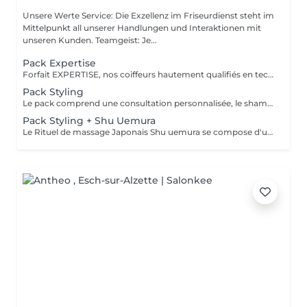
Unsere Werte Service: Die Exzellenz im Friseurdienst steht im
Mittelpunkt all unserer Handlungen und Interaktionen mit
unseren Kunden. Teamgeist: Je...
Pack Expertise
Forfait EXPERTISE, nos coiffeurs hautement qualifiés en technique anglo-saxonne, en formation continu et diplômés d’une académie anglaise à Paris. Vous offre une séance d’une heure avec votre coach en suivi beauté. Ce pack inclus : 1 h de prestation Un diagnostique personnalisé Shampoing spécifique Haircare Conditioner spécifique Produit de coiffage Coupe Styling Produit de finition
Pack Styling
Le pack comprend une consultation personnalisée, le shampooing et le conditionneur spécifiques REDKEN/ SHU UEMURA , le séchage et les produits de styling REDKEN/ SHU UEMURA * Tarifs à titre indicatifs à confirmer après la consultation personnalisée établit auprès de votre coiffeur/stylist/spécialiste * La direction se réserve le droit d’apporter des modifications pour le bon fonctionnement du salon
Pack Styling + Shu Uemura
Le Rituel de massage Japonais Shu uemura se compose d'un shampooing et d'un soin d'une durée de 30 minutes pour une relaxation une une réparation intense du cheveu et ensuite le pack styling