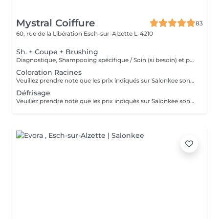
Mystral Coiffure
83
60, rue de la Libération
Esch-sur-Alzette L-4210
Sh. + Coupe + Brushing
Diagnostique, Shampooing spécifique / Soin (si besoin) et produits de coiffage inclus
Coloration Racines
Veuillez prendre note que les prix indiqués sur Salonkee sont communiqués à titre informatif et s'entendent de base. Ces derniers sont susceptibles de varier selon le diagnostic réalisé à votre arrivée au salon et l'expertise du professionnel à qui vous confiez votre beauté. Dans tous les cas, un devis précis vous sera proposé et toutes réalisations de prestations seront effectuées avec votre accord. Un grand merci d'avance pour votre compréhension. Au plaisir de vous recevoir très vite.
Défrisage
Veuillez prendre note que les prix indiqués sur Salonkee sont communiqués à titre informatif et s'entendent de base. Ces derniers sont susceptibles de varier selon le diagnostic réalisé à votre arrivée au salon et l'expertise du professionnel à qui vous confiez votre beauté. Dans tous les cas, un devis précis vous sera proposé et toutes réalisations de prestations seront effectuées avec votre accord. Un grand merci d'avance pour votre compréhension. Au plaisir de vous recevoir très vite.