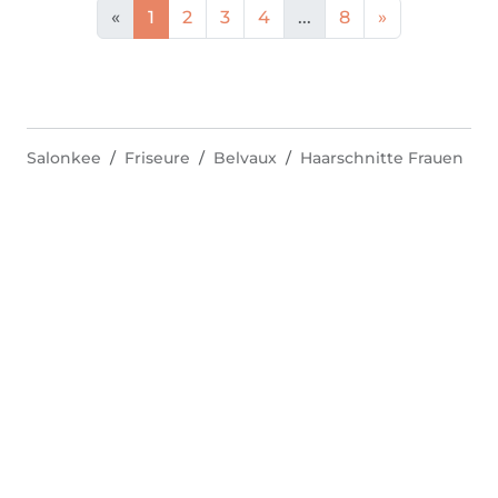
«
1
2
3
4
...
8
»
Salonkee
Friseure
Belvaux
Haarschnitte Frauen