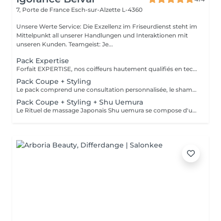
7, Porte de France
Esch-sur-Alzette L-4360
Unsere Werte Service: Die Exzellenz im Friseurdienst steht im
Mittelpunkt all unserer Handlungen und Interaktionen mit
unseren Kunden. Teamgeist: Je...
Pack Expertise
Forfait EXPERTISE, nos coiffeurs hautement qualifiés en technique anglo-saxonne, en formation continu et diplômés d’une académie anglaise à Paris. Vous offre une séance d’une heure avec votre coach en suivi beauté. Ce pack inclus : 1 h de prestation Un diagnostique personnalisé Shampoing spécifique Haircare Conditioner spécifique Produit de coiffage Coupe Styling Produit de finition
Pack Coupe + Styling
Le pack comprend une consultation personnalisée, le shampooing et le conditionneur spécifiques REDKEN/ SHU UEMURA, la coupe IGORANCE (finitions sur cheveux secs) , le séchage et les produits de styling REDKEN/ SHU UEMURA * Tarifs à titre indicatifs à confirmer après la consultation personnalisée établit auprès de votre coiffeur/stylist/spécialiste * La direction se réserve le droit d’apporter des modifications pour le bon fonctionnement du salon
Pack Coupe + Styling + Shu Uemura
Le Rituel de massage Japonais Shu uemura se compose d'un shampooing et d'un soin d'une durée de 30 minutes pour une relaxation une une réparation intense du cheveu et ensuite le pack coupe styling