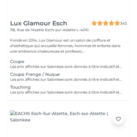
Lux Glamour Esch
343
118, Rue de l'Azette
Esch-sur-Alzette L-4010
Fondé en 2014, Lux Glamour est un salon de coiffure et
d'esthétique qui accueille femmes, hommes et enfants dans
une ambiance chaleureuse et professio...
Coupe
Les prix affichés sur Salonkee sont donnés à titre indicatif et correspondent aux tarifs de base. La coupe est une prestation indépendante et n'inclut ni le lavage ni le brushing. Un diagnostic personnalisé sera réalisé lors de votre arrivée afin de vous conseiller au mieux en fonction de vos envies, de votre type de cheveux et du résultat souhaité. Dans tous les cas, un devis détaillé vous sera communiqué avant toute prestation complémentaire, réalisée uniquement avec votre accord.
Coupe Frange / Nuque
Les prix affichés sur Salonkee sont donnés à titre indicatif et représentent les tarifs de base. Ceux-ci peuvent varier en fonction du diagnostic effectué lors de votre arrivée au salon et de l'expertise du professionnel à qui vous confiez vos soins de beauté. Dans tout les cas, un devis détaillé vous sera proposé et toute prestation sera réalisée avec votre accord.
Touching
Les prix affichés sur Salonkee sont donnés à titre indicatif et représentent les tarifs de base. Ceux-ci peuvent varier en fonction du diagnostic effectué lors de votre arrivée au salon et de l'expertise du professionnel à qui vous confiez vos soins de beauté. Dans tout les cas, un devis détaillé vous sera proposé et toute prestation sera réalisée avec votre accord.