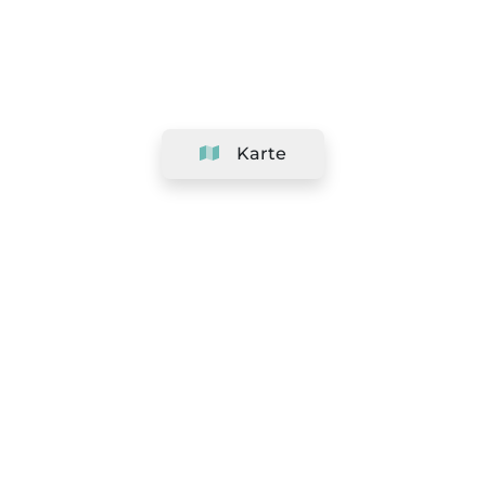
Karte
Unternehmen
Support
Team
&
Jobs
Ihr Geschäft hinzufügen
Rechtlich