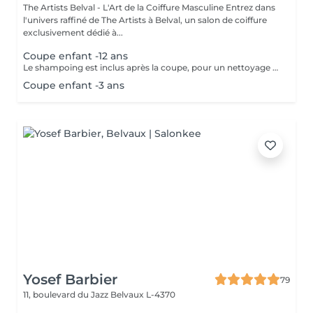
The Artists Belval - L'Art de la Coiffure Masculine Entrez dans
l'univers raffiné de The Artists à Belval, un salon de coiffure
exclusivement dédié à...
Coupe enfant -12 ans
Le shampoing est inclus après la coupe, pour un nettoyage en profondeur et un soin optimal. Le coiffage, réalisé en fin de prestation, garantit un style parfaitement maîtrisé et durable. Coiffage (Cire, Poudre, Gel, Laque) Fixation sur-mesure pour tous les styles, avec des produits adaptés pour une texture et une brillance durables.
Coupe enfant -3 ans
Yosef Barbier
79
11, boulevard du Jazz
Belvaux L-4370