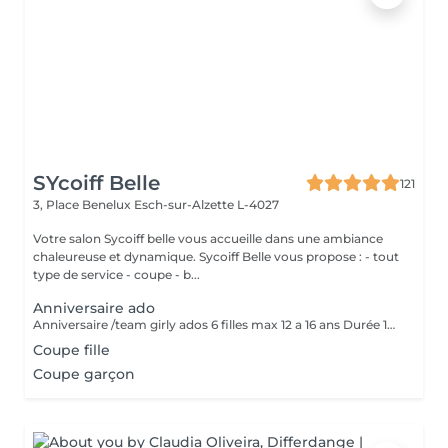
SYcoiff Belle
121
3, Place Benelux
Esch-sur-Alzette L-4027
Votre salon Sycoiff belle vous accueille dans une ambiance
chaleureuse et dynamique. Sycoiff Belle vous propose : - tout
type de service - coupe - b...
Anniversaire ado
Anniversaire /team girly ados 6 filles max 12 a 16 ans Durée 1h30 Prix pour le groupe 229 euros coiffage brushing plus travaillé vernis à ongle ambiance girly musique et wifi Option sont un plus pour ajouter des paillettes et du fun
Coupe fille
Coupe garçon