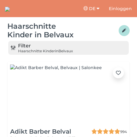
DE
Einloggen
Haarschnitte
Kinder
in
Belvaux
Filter
Haarschnitte Kinder
in
Belvaux
Adikt Barber Belval
994