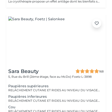
La cryothérapie propose un effet antiâge dont les bienfaits sont particulièrement tangibles: Raffermissement des tissus Réduction des rides Effacement du double menton
Sara Beauty
168
5, Rue du Brill (2ème étage, face au McDo)
Foetz L-3898
Paupières supérieures
RELÄCHEMENT CUTANE ET RIDES AU NIVEAU DU VISAGE OU DU CORPS. PAS BESOIN DE PASSER PAR LA CASE CHIRURGIE POUR LES ÉLIMINER. LE PLASMA LIFT EST UNE TECHNIQUE ESTHÉTIQUE NON-INVASIVE QUI PROMET UN RAJEUNISSEMENT CUTANÉ RAPIDE ET EFFICACE.
Paupières inferieures
RELÄCHEMENT CUTANE ET RIDES AU NIVEAU DU VISAGE OU DU CORPS. PAS BESOIN DE PASSER PAR LA CASE CHIRURGIE POUR LES ÉLIMINER. LE PLASMA LIFT EST UNE TECHNIQUE ESTHÉTIQUE NON-INVASIVE QUI PROMET UN RAJEUNISSEMENT CUTANÉ RAPIDE ET EFFICACE.
Cou
RELÄCHEMENT CUTANE ET RIDES AU NIVEAU DU VISAGE OU DU CORPS. PAS BESOIN DE PASSER PAR LA CASE CHIRURGIE POUR LES ÉLIMINER. LE PLASMA LIFT EST UNE TECHNIQUE ESTHÉTIQUE NON-INVASIVE QUI PROMET UN RAJEUNISSEMENT CUTANÉ RAPIDE ET EFFICACE.