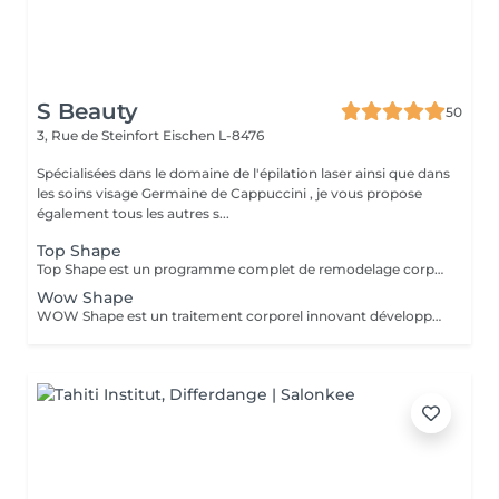
S Beauty
50
3, Rue de Steinfort
Eischen L-8476
Spécialisées dans le domaine de l'épilation laser ainsi que dans
les soins visage Germaine de Cappuccini , je vous propose
également tous les autres s...
Top Shape
Top Shape est un programme complet de remodelage corporel développé par Germaine de Capuccini. Ce plan personnalisé vise à réduire les accumulations de graisse, raffermir les zones relâchées et éliminer les toxines, en tenant compte des particularités de chaque corps.
Wow Shape
WOW Shape est un traitement corporel innovant développé par Germaine de Capuccini. Ce soin vise à remodeler la silhouette, réduire la cellulite et améliorer la texture de la peau. Il combine une technique de vacuum packed avec des actifs puissants pour offrir des résultats visibles rapidement. Principaux bénéfices du traitement WOW Shape : Effet anti-cellulite : cible et réduit la cellulite en stimulant la combustion des graisses. Effet détoxifiant : favorise le drainage, active la circulation et élimine les toxines. Effet amincissant : réduit le volume et aide à libérer la rétention d'eau grâce à son action drainante. Effet préventif : aide à prévenir la formation de nouveaux dépôts graisseux.