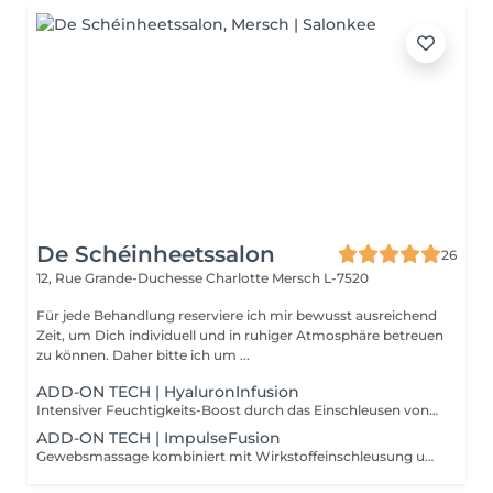
De Schéinheetssalon
26
12, Rue Grande-Duchesse Charlotte
Mersch L-7520
Für jede Behandlung reserviere ich mir bewusst ausreichend
Zeit, um Dich individuell und in ruhiger Atmosphäre betreuen
zu können. Daher bitte ich um ...
ADD-ON TECH | HyaluronInfusion
Intensiver Feuchtigkeits-Boost durch das Einschleusen von Hyaluronsäure mittels NIederschall. Für pralle, durchfeuchtete Haut.
ADD-ON TECH | ImpulseFusion
Gewebsmassage kombiniert mit Wirkstoffeinschleusung und abschließender Versiegelung der Haut. Für maximale Pflege und Schutz.