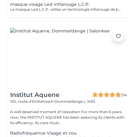
masque visage Led infrarouge L.C.P.
Le masque Led L.C.P. utilise un technologie infrarouge de pointe qui stimule la vitalité et amplifie les traitements de la peau. Réduit les signes du vieillissent, aide a réduire les imperfections ,illumine la peau, aide au renouvellement cellulaire ,atténue les rougeur de la peau
Institut Aquene
214
120, route d'Echternach
Dommeldange L-1453
A well deserved moment of relaxation For more than 6 years
now, the INSTITUT AQUENE has been seducing its clients with
its efficiency, its care ritual...
Radiofréquence Visage et cou