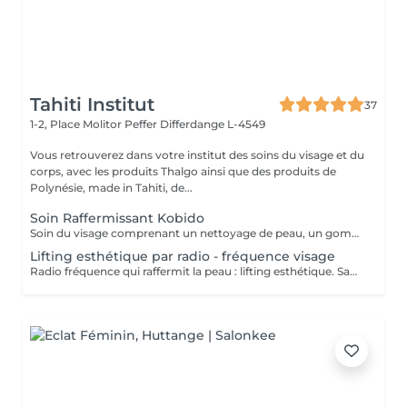
Tahiti Institut
37
1-2, Place Molitor Peffer
Differdange L-4549
Vous retrouverez dans votre institut des soins du visage et du
corps, avec les produits Thalgo ainsi que des produits de
Polynésie, made in Tahiti, de...
Soin Raffermissant Kobido
Soin du visage comprenant un nettoyage de peau, un gommage enzymatique, l'utilisation d'ultra sons, le massage raffermissant kobido, la luminothérapie esthétique et le passage d'un appareil froid pour raffermir les tissus. Le Kobido est une technique de massage facial japonaise ancestrale basée sur une alternance de mouvements rapides et profonds : lissages, pétrissages, percussions et drainages. Il agit à la fois sur la peau, les muscles et la circulation lymphatique. Ce massage vise à : - stimuler la production de collagène et d'élastine - améliorer l'oxygénation des tissus - relâcher les tensions du visage, du cou et de la mâchoire. Résultat : un visage plus tonique, plus lumineux, avec des traits visiblement détendus.
Lifting esthétique par radio - fréquence visage
Radio fréquence qui raffermit la peau : lifting esthétique. Sans chirurgie. Indolore. Améliore les contours du visage. Relance la production naturelle de fibres de votre peau. Fermeté et lissage.