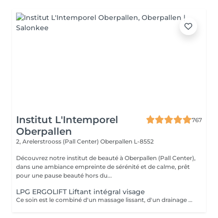
Institut L'Intemporel
767
Oberpallen
2, Arelerstrooss (Pall Center)
Oberpallen L-8552
Découvrez notre institut de beauté à Oberpallen (Pall Center),
dans une ambiance empreinte de sérénité et de calme, prêt
pour une pause beauté hors du...
LPG ERGOLIFT Liftant intégral visage
Ce soin est le combiné d'un massage lissant, d'un drainage manuel et de l'Ergolift en programme « fermeté ». Pourquoi et pour qui? Les différentes techniques travaillent les attaches musculaires pour un effet liftant, un éclat immédiat et il opère une réoxygénation des muscles ainsi qu'une amélioration de l'élasticité de la peau. Vous cherchez un soin fermeté accompagné d'une détente totale? Alors il est pour vous.