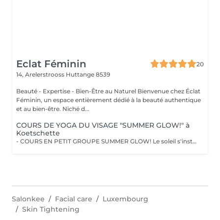
Eclat Féminin
20
14, Arelerstrooss
Huttange 8539
Beauté - Expertise - Bien-Être au Naturel Bienvenue chez Éclat
Féminin, un espace entièrement dédié à la beauté authentique
et au bien-être. Niché d...
COURS DE YOGA DU VISAGE "SUMMER GLOW!" à
Koetschette
- COURS EN PETIT GROUPE SUMMER GLOW! Le soleil s'installe et si c'était le moment parfait pour sublimer votre beauté naturelle ? Vivez l'expérience unique du Face Yoga en petit groupe, dans une atmosphère douce et bienveillante. Ces séances vous permettent de découvrir la pratique pas à pas, d'apprendre les techniques essentielles et de profiter d'un moment de détente partagé dans l'énergie estivale. Un espace pour ralentir, relâcher les tensions et laisser votre beauté naturelle s'épanouir avec grâce. !!! LIEU !!! Centre scolaire et sportif de Koetschette (Salle au 1er étage de la piscine) Horaires : Lundi : 17h3018h30 / 18h3019h30 Mardi : 09h3010h30 / 10h3011h30 - Petits groupes de 8 à 10 personnes pour un accompagnement plus personnalisé. - Priorité de réservation accordée aux personnes abonnées. Découvrez l'ensemble de mes rituels et prestations exclusives sur: www.eclat-feminin.lu - SCROLLER VERS LE HAUT - DESCRIPTION -
Salonkee
Facial care
Luxembourg
Skin Tightening