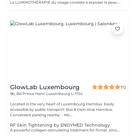
La LUMINOTHÉRAPIE du visage consiste à exposer la peau à des lumières LED afin de stimuler le renouvellement cellulaire et améliorer l'éclat du teint.
GlowLab Luxembourg
172
9b, Bd Prince Henri
Luxembourg L-1724
Located in the very heart of Luxembourg Hamilius. Easily
accessible by public transport: Bus & tram stop Hamilius.
Convenient parking nearby: - Mo...
RF Skin Tightening by ENDYMED Technology
A powerful collagen-stimulating treatment for firmer, smoother, and visibly rejuvenated skin. A non-invasive RadioFrequency treatment designed to tighten the skin, improve elasticity, and stimulate natural collagen production for a firmer, more lifted appearance. At GlowLab, we use the original EndyMed® system a clinically proven, medical-grade technology known for its deep, controlled dermal heating and safe, effective skin tightening results without downtime. This treatment works by delivering focused radiofrequency energy into the deeper layers of the skin, activating collagen remodeling and improving skin structure from within. AVAILABLE TREATMENT AREAS: - EYES targeted treatment for the delicate eye area to smooth fine lines and improve skin firmness. - DOUBLE CHIN improves jawline definition and reduces skin laxity in the submental area. - FACE + EYES enhances overall skin firmness, smooths texture, and softens fine lines. - FACE + EYES + NECK comprehensive lifting treatment to improve elasticity and restore a firmer, more youthful appearance. - FACE + EYES + NECK + NECKLINE full rejuvenation protocol for maximum skin tightening and overall skin quality improvement. INDICATIONS: - Loss of skin firmness and elasticity - Fine lines and early wrinkles - Mild to moderate skin laxity - Dull or tired-looking skin - Loss of definition in jawline or neck area CONTRAINDICATIONS: - Pregnancy and breastfeeding - Pacemaker or metal implants in the treatment area - Active skin infections or inflammation - Severe skin conditions - Recent aggressive aesthetic procedures AFTERCARE & RECOMMENDATIONS: - Avoid excessive heat exposure (sauna, hot baths) for 2448 hours - Keep the skin well hydrated - Use daily SPF protection - Maintain a consistent treatment schedule for best results A course of 6 sessions is recommended: the first 4 sessions performed weekly, followed by 2 sessions every 2 weeks for optimal and long-lasting results.