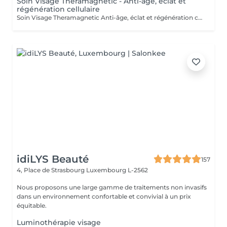
Soin Visage Theramagnetic - Anti-âge, éclat et
régénération cellulaire
Soin Visage Theramagnetic Anti-âge, éclat et régénération cellulaire Le Theramagnetic visage est un soin non-invasif nouvelle génération qui combine la micro-aspiration douce et les champs magnétiques pulsés à résonance stochastique (CMPS) pour redonner au visage toute sa lumière, sa fermeté et sa vitalité. Grâce à sa pièce à main spécialement conçue pour les zones délicates du visage et du cou, ce traitement stimule les fibroblastes, relance la production de collagène et d'élastine, améliore la microcirculation et facilite l'oxygénation cellulaire. Résultats : Effet liftant visible dès la première séance Peau plus lisse, plus ferme et plus lumineuse Réduction des rides, des poches et des signes de fatigue Amélioration de la texture et de l'éclat du teint Sans aiguille, sans douleur et 100 % relaxant, ce soin visage s'adresse à toutes les personnes souhaitant un effet rajeunissant naturel et durable. Recommandation : une cure de 6 séances espacées d'une semaine pour un effet régénérant profond et durable. Idéal en prévention du vieillissement ou en soin intensif.
idiLYS Beauté
157
4, Place de Strasbourg
Luxembourg L-2562
Nous proposons une large gamme de traitements non invasifs
dans un environnement confortable et convivial à un prix
équitable.
Luminothérapie visage