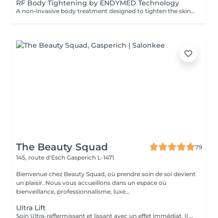
RF Body Tightening by ENDYMED Technology
A non-invasive body treatment designed to tighten the skin, improve elasticity, and enhance body contours using advanced radiofrequency technology. At GlowLab, we use the original EndyMed® system a clinically proven, medical-grade technology that delivers controlled thermal energy into the deeper layers of the skin, stimulating collagen production and improving skin structure from within. This treatment helps to firm the skin, improve tone, and visibly refine body contours, making it ideal for areas affected by skin laxity or loss of firmness. TREATMENT OPTIONS: - 30 minutes targeted treatment for smaller areas such as arms, inner thighs, or localized zones. - 45 minutes extended treatment for medium areas or combined zones. - 60 minutes comprehensive treatment for larger areas, including abdomen, thighs, or full contouring focus. INDICATIONS: - Loss of skin firmness and elasticity - Skin laxity (post-weight loss or postpartum) - Uneven skin texture - Decreased skin tone - Body contour refinement CONTRAINDICATIONS: - Pregnancy and breastfeeding - Pacemaker or metal implants in the treatment area - Active skin infections or inflammation - Severe skin conditions AFTERCARE & RECOMMENDATIONS: - Stay well hydrated to support metabolic processes - Avoid excessive heat exposure (sauna, hot baths) for 2448 hours - Maintain a consistent treatment schedule - Combine with a healthy lifestyle for optimal results A comfortable, no-downtime solution for firmer, smoother, and more sculpted body contours. A course of 6-8 sessions is recommended, performed weekly for optimal and long-lasting results.
The Beauty Squad
79
145, route d'Esch
Gasperich L-1471
Bienvenue chez Beauty Squad, où prendre soin de soi devient
un plaisir. Nous vous accueillons dans un espace où
bienveillance, professionnalisme, luxe...
Ultra Lift
Soin Ultra-raffermissant et lissant avec un effet immédiat. Il est sur-concentré en principes actifs afin de restructurer et de donner de l'élasticité à la peau. Son effet tenseur et restructurant intensif favorise la synthèse de collagène et d'élastine en diminuant le relachement et en redonnant du volume aux tissus. Le soin idéal pour restructurer, repulper lisser et rendre de l'élasticité à la peau. 1 soin : 135€ Forfait 5 soins : 610€