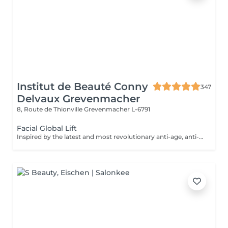
Institut de Beauté Conny
347
Delvaux Grevenmacher
8, Route de Thionville
Grevenmacher L-6791
Facial Global Lift
Inspired by the latest and most revolutionary anti-age, anti-senescence marker therapies, Skeyndor has created the ultimate face lift. A new way of understanding cosmetic face lift treatments from deep inside the cellulars The ultimate objectif of these therapies is to improve cellular functionality in cells with slow metabolismus that cause the skin tissues to lose their density, firmness and elesticity: as occurs with mature skins or skins that are over-exposed to the sun.