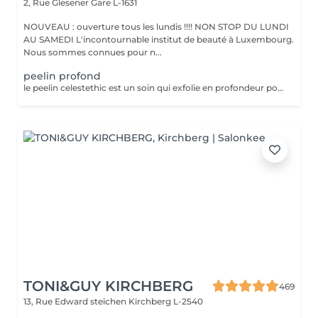
2, Rue Glesener
Gare L-1631
NOUVEAU : ouverture tous les lundis !!!! NON STOP DU LUNDI
AU SAMEDI L'incontournable institut de beauté à Luxembourg.
Nous sommes connues pour n...
peelin profond
le peelin celestethic est un soin qui exfolie en profondeur pour lisser la peau raviver leclat du teint et attenuer les imperfections ideal pour retrouver une peau lumineuse et uniforme ce soin traite les cicatrices l,acne les taches pigmentaires le masque de grossesse ect nous sommes a votre disposition pour toutes questions :)
TONI&GUY KIRCHBERG
469
13, Rue Edward steichen
Kirchberg L-2540