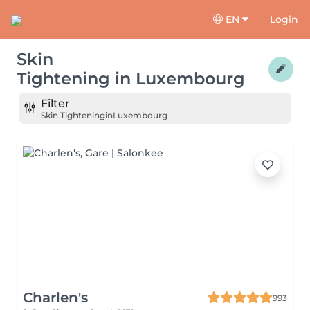
EN
Login
Skin
Tightening
in
Luxembourg
Filter
Skin Tightening
in
Luxembourg
Charlen's
993