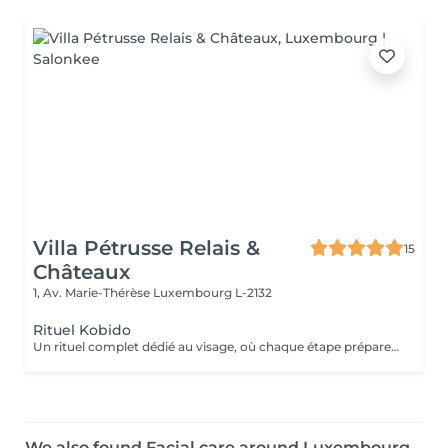
Villa Pétrusse Relais &
15
Châteaux
1, Av. Marie-Thérèse
Luxembourg L-2132
Rituel Kobido
Un rituel complet dédié au visage, où chaque étape prépare la suivante. Nettoyage en douceur, masque actif, puis le massage lift japonais ancestral aux mouvements précis et enveloppants, qui sculpte les traits, redessine l'ovale et relance la micro-circulation. Un art du geste transmis depuis des générations, pour un teint repulpé et un visage visiblement retendu dès la première séance.
We also found Facial care around Luxembourg