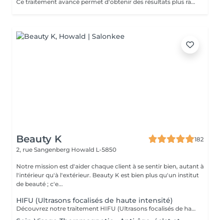
Ce traitement avancé permet d'obtenir des résultats plus rapides et plus durables, répondant ainsi à notre engagement de toujours privilégier le bien-être de nos clients. Les avantages de la radiofréquence: 1. Efficacité prouvée: La radiofréquence stimule la production de collagène et l'élastine, améliorant ainsi la fermeté et l'élasticité de la peau. 2. Résultats rapides: Dès les premières séances, vous pourrez observer une peau plus lisse, tonifiée et rajeunie. 3. Traitement non-invasif: La radiofréquence est une méthode sûre et non-chirurgicale, offrant une alternative douce aux interventions plus invasives. 4. Polyvalence: Ce traitement convient à divers types de peau et peut cibler plusieurs zones du corps, y compris le visage, le cou, l'abdomen et les cuisses. 5. Durabilité des résultats: En suivant un protocole de soins régulier, les effets de la radiofréquence se prolongent sur le long terme, apportant une amélioration continue de la texture et de l'apparence de la peau. Les contres indications: Bien que la radiofréquence soit largement reconnue pour sa sécurité et son efficacité, certaines contre-indications doivent être prises en compte: 1. Grossesse et allaitement: Il est déconseillé de subir un traitement à la radiofréquence pendant la grossesse ou l'allaitement. 2. Dispositifs médicaux implantés: Les personnes portant un pacemaker ou d'autres implants électroniques ne doivent pas utiliser ce traitement. 3. Problèmes de peau actifs: les affections cutanées
Beauty K
182
2, rue Sangenberg
Howald L-5850
Notre mission est d'aider chaque client à se sentir bien, autant à
l'intérieur qu'à l'extérieur. Beauty K est bien plus qu'un institut
de beauté ; c'e...
HIFU (Ultrasons focalisés de haute intensité)
Découvrez notre traitement HIFU (Ultrasons focalisés de haute intensité) : le soin anti-âge révolutionnaire pour visage, cou et décolleté. Commencez votre expérience par un rendez-vous d'information personnalisé, lors duquel nous analyserons ensemble la zone que vous souhaitez traiter. C'est aussi l'occasion de répondre à toutes vos questions et de vous familiariser avec les avantages de cette technologie de pointe. Notre soin HIFU est la solution idéale pour ceux qui recherchent un rajeunissement sans aiguilles ni chirurgie. Utilisant des ultrasons de haute intensité, ce traitement cible les couches profondes de la peau pour stimuler la production de collagène et d'élastine, entraînant un effet liftant et raffermissant visible. Parfait pour atténuer les signes de vieillissement tels que les rides, la perte de fermeté, et même les cicatrices sur le visage et le corps, le soin HIFU redonne à votre peau une apparence plus jeune et revitalisée. Les résultats peuvent être perceptibles dès la première séance, avec des améliorations continues au fil du temps. Transformez votre peau avec notre soin HIFU un véritable tournant dans les traitements esthétiques modernes, alliant efficacité et sécurité pour révéler votre beauté naturelle sans temps de récupération.