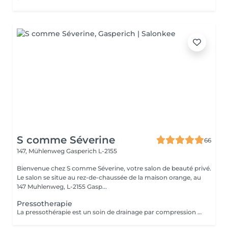
S comme Séverine
66
147, Mühlenweg
Gasperich L-2155
Bienvenue chez S comme Séverine, votre salon de beauté privé.
Le salon se situe au rez-de-chaussée de la maison orange, au
147 Muhlenweg, L-2155 Gasp...
Pressotherapie
La pressothérapie est un soin de drainage par compression douce qui stimule la circulation et favorise l'élimination des toxines. Elle procure une agréable sensation de légèreté, aide à soulager les jambes lourdes et offre un véritable moment de détente. À découvrir ponctuellement pour une pause bien-être ou en cure pour des résultats optimisés. Elle s'associe parfaitement à un soin du visage, un Lash Lift ou toute autre prestation.