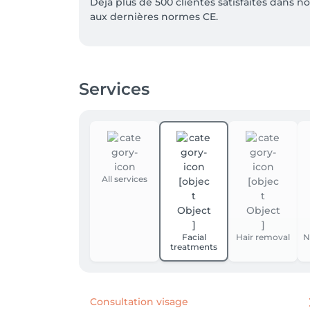
Déjà plus de 500 clientes satisfaites dans
aux dernières normes CE.

Avec des photo-thérapeutes formées et quali
🎁 Rendez-vous d’information et flash test of
Services
Dites adieu aux poils et profitez d’une peau 
All services
Facial
Hair removal
N
treatments
Consultation visage