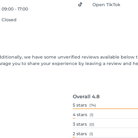
Open TikTok
09:00 - 17:00
Closed
dditionally, we have some unverified reviews available below t
urage you to share your experience by leaving a review and 
Overall
4.8
5
stars
(74)
4
stars
(1)
3
stars
(0)
2
stars
(1)