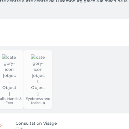
 notre centre autre centre de Luxembourg grâce à la machine 
fiées

ferts – pour découvrir la technologie en toute confiance !

douce et lisse en toute sécurité 💎
ails, Hands &
Eyebrows and
Feet
Makeup
Consultation Visage
75 €