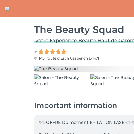
The Beauty Squad
Votre Expérience Beauté Haut de Gam
79
145, route d'Esch
Gasperich L-1471
Important information
✨️✨️OFFRE Du moment EPILATION LASER:✨️