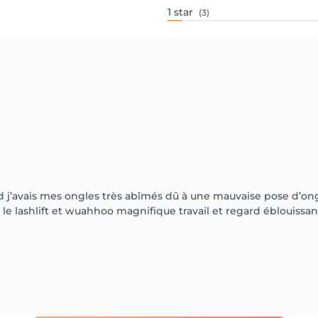
1
star
(3)
 j’avais mes ongles très abîmés dû à une mauvaise pose d’ongl
e lashlift et wuahhoo magnifique travail et regard éblouiss