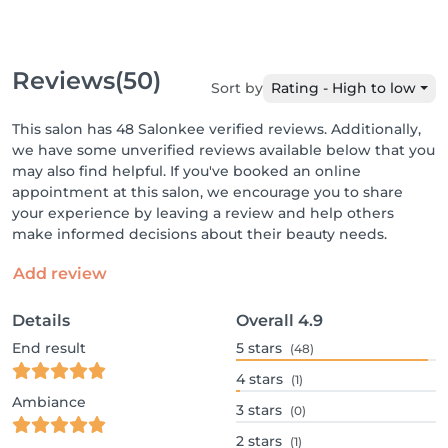
Reviews
(50)
Sort by
Rating - High to low
This salon has 48 Salonkee verified reviews. Additionally,
we have some unverified reviews available below that you
may also find helpful. If you've booked an online
appointment at this salon, we encourage you to share
your experience by leaving a review and help others
make informed decisions about their beauty needs.
Add review
Details
Overall
4.9
End result
5
stars
(48)
4
stars
(1)
Ambiance
3
stars
(0)
2
stars
(1)