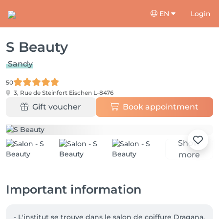
EN
Login
S Beauty
Sandy
50
3, Rue de Steinfort
Eischen L-8476
Gift voucher
Book appointment
Show
more
Important information
- L'institut se trouve dans le salon de coiffure Dragana.
