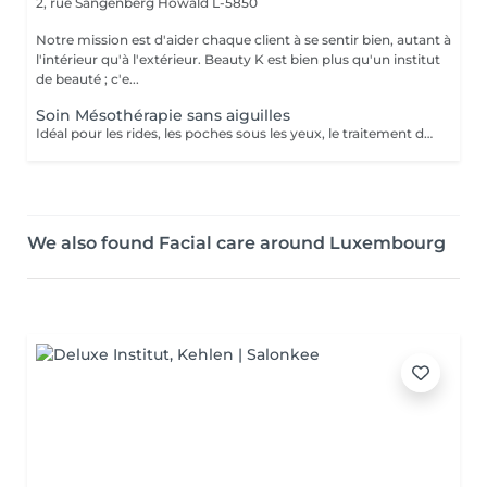
2, rue Sangenberg
Howald L-5850
Notre mission est d'aider chaque client à se sentir bien, autant à
l'intérieur qu'à l'extérieur. Beauty K est bien plus qu'un institut
de beauté ; c'e...
Soin Mésothérapie sans aiguilles
Idéal pour les rides, les poches sous les yeux, le traitement de l'acné, le relâchement cutané et la cellulite. La mésothérapie permet de faire pénétrer les principes actifs dans la peau par système intercellulaire.
We also found Facial care around Luxembourg