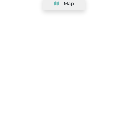
Map
Company
Support
Team
&
Careers
Information for salons
Legal
Exercise withdrawal right
Terms and conditions
Privacy Policy