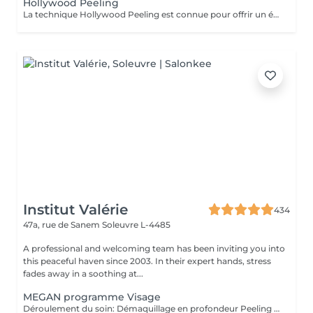
Hollywood Peeling
La technique Hollywood Peeling est connue pour offrir un éclaircissement immédiat de la peau et une apparence lisse et rafraîchie. Il est idéal pour les personnes ayant une peau à tendance acnéique, un teint terne ou des signes de vieillissement, et il est particulièrement bénéfique avant un événement spécial en raison de ses résultats rapides et visibles. Contre Indications: - Non recommandé pour les peaux foncées.
Institut Valérie
434
47a, rue de Sanem
Soleuvre L-4485
A professional and welcoming team has been inviting you into
this peaceful haven since 2003. In their expert hands, stress
fades away in a soothing at...
MEGAN programme Visage
Déroulement du soin: Démaquillage en profondeur Peeling enzymatique ou acide peel HF HI-Tech Performance Boost Meso-Led Découvrez l'innovation technologique et cosmétique la plus avancée. Grâce à Megan, prenez soin de votre peau et améliorez la grâce à un système qui permet une régénération cellulaire extraordinaire à partir des couches les plus profondes du tissu cutané. Pour la première fois, Tri Synergy Tech associe tout le potentiel des éléments HI-Freq, Dermaboost et Deep RGB à un appareil multi-traitement unique qui crée une synergie parfaite aux effets spectaculaires. Des traitements personnalisés selon vos besoins sont à votre disposition. Pour un effet profondeur et longue durée, nous vous proposons une cure de ce soin de 6 séances sur 3 semaines! (5+1 séance gratuite)