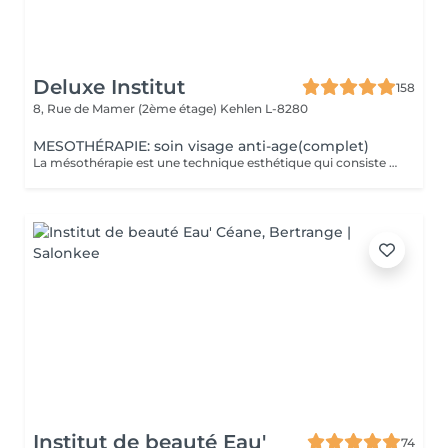
Deluxe Institut
158
8, Rue de Mamer (2ème étage)
Kehlen L-8280
MESOTHÉRAPIE: soin visage anti-age(complet)
La mésothérapie est une technique esthétique qui consiste à injecter de petites quantités de substances actives (vitamines, minéraux, acide hyaluronique, etc.) directement dans les couches superficielles de la peau. Elle est utilisée pour améliorer l'aspect de la peau et stimuler la régénération cellulaire. Les Bienfaits de la Mésothérapie Hydratation intense et rajeunissement cutané Apporte un coup d'éclat immédiat à la peau. Réduit les rides et les ridules en stimulant la production de collagène et d'élastine. Hydrate en profondeur et améliore la texture de la peau. Traite les taches pigmentaires, les cicatrices d'acné et la rosacée. Aide à uniformiser le teint et à réduire les imperfections. Pourquoi Choisir la Mésothérapie ? Traitement peu invasif et pratiquement indolore. Effet naturel et progressif, sans chirurgie ni éviction sociale. Résultats visibles après quelques séances seulement. Un soin idéal pour retrouver une peau éclatante, un corps raffermi et une chevelure en pleine santé !
Institut de beauté Eau'
74