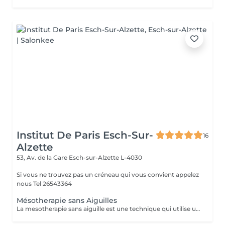
Institut De Paris Esch-Sur-
16
Alzette
53, Av. de la Gare
Esch-sur-Alzette L-4030
Si vous ne trouvez pas un créneau qui vous convient appelez
nous Tel 26543364
Mésotherapie sans Aiguilles
La mesotherapie sans aiguille est une technique qui utilise un courant galvanique afin d'ouvrir les pores de la peau et y faire pénétrer le sérum plus en profondeur sans laisser de marques ou d'irritations