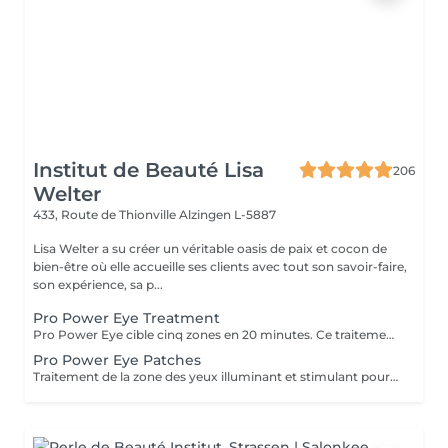
Institut de Beauté Lisa
206
Welter
433, Route de Thionville
Alzingen L-5887
Lisa Welter a su créer un véritable oasis de paix et cocon de
bien-être où elle accueille ses clients avec tout son savoir-faire,
son expérience, sa p...
Pro Power Eye Treatment
Pro Power Eye cible cinq zones en 20 minutes. Ce traitement de la peau offre un soin complet de la zone complexe des yeux et cible les muscles faciaux, les réseaux de macro et micro circulation, et la texture de la peau à l'aide de patchs aux acides de fruits et l'utilisation de micro courant.
Pro Power Eye Patches
Traitement de la zone des yeux illuminant et stimulant pour les réseaux de macro et micro circulation et la texture de la peau à l'aide de patches aux acides de fruits.