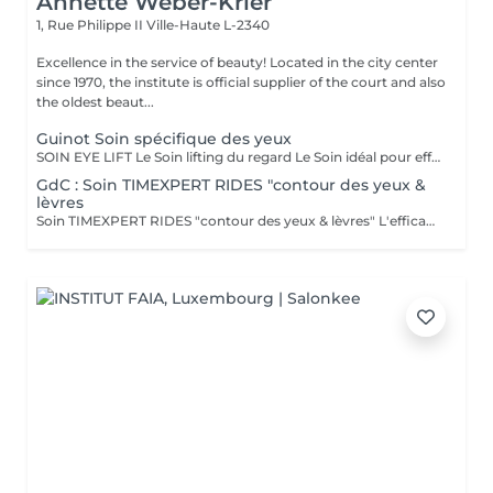
Annette Weber-Krier
1, Rue Philippe II
Ville-Haute L-2340
Excellence in the service of beauty! Located in the city center
since 1970, the institute is official supplier of the court and also
the oldest beaut...
Guinot Soin spécifique des yeux
SOIN EYE LIFT Le Soin lifting du regard Le Soin idéal pour effacer les signes de l'âge (rides, relâchement des paupières) et les marques de fatigue (poches, cernes). RÉSULTATS BEAUTÉ LE REGARD EST DÉFATIGUÉ, VISIBLEMENT PLUS JEUNE. Action sur les signes de l'âge - Les rides et ridules sont lissées. - Les paupières sont rehaussées. Le regard est agrandi et rajeuni. Action sur les signes de fatigue - Les poches et les cernes sont visiblement atténués. Le regard est reposé et lumineux. SECRETS DU SOIN MODELAGE YEUX Sérum de Modelage Yeux et techniques manuelles ciblées pour favoriser le drainage en relançant la microcirculation afin d'atténuer les poches et les cernes. STIMULATION MUSCULAIRE YEUX La stimulation musculaire fait travailler les muscles du contour des yeux, grâce au micro-courant de stimulation. Cette phase, associée au Sérum Gel Yeux retend les traits en redonnant du volume aux muscles et draine les poches et les cernes en relançant la microcirculation. Effet "lifting" immédiat : les rides de la patte d'oie et la ride du lion sont lissées et les paupières sont rehaussées. MASQUE YEUX Le Masque exclusif GUINOT en non tissé permet de lisser la ride de la patte d'oie et la ride du lion, et de réduire visiblement les poches et les cernes.
GdC : Soin TIMEXPERT RIDES "contour des yeux &
lèvres
Soin TIMEXPERT RIDES "contour des yeux & lèvres" L'efficacite des composants actifs de TimexpertRides ( BTX-Tripeptine, Tissulage Tech, Energy Pythoactives ). La combinaison de bio-engineering pour eliminer les rides avec des ingredients specifiques, qui agissent contre les differentes sortes de problemes comme les cercles noirs, les cernes et le relachement. La peau autour des yeux retrouve de la clarte, de l'energie et de la fermete. Résultats immédiats. - Tout type de peau normale à sèche - Toute saison - Recommandé à partir 30 ans Sous forme d'une cure de trois sessions, une par semaine ou comme traitement flash. Massage spécifique : Cupping-yoga facial-pierre Gua-Sha