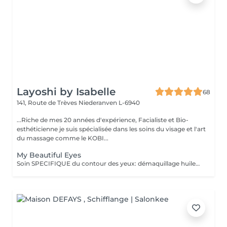
Layoshi by Isabelle
68
141, Route de Trèves
Niederanven L-6940
...Riche de mes 20 années d'expérience, Facialiste et Bio-
esthéticienne je suis spécialisée dans les soins du visage et l'art
du massage comme le KOBI...
My Beautiful Eyes
Soin SPECIFIQUE du contour des yeux: démaquillage huileux, gommage doux, massage drainant et liftant, application d'un masque hydratant et d'une crème contour défroissante et défatigante.