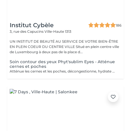
Institut Cybèle
186
3, rue des Capucins
Ville-Haute 1313
UN INSTITUT DE BEAUTÉ AU SERVICE DE VOTRE BIEN-ÊTRE
EN PLEIN COEUR DU CENTRE VILLE Situé en plein centre ville
de Luxembourg à deux pas de la place d...
Soin contour des yeux Phyt'sublim Eyes - Atténue
cernes et poches
Atténue les cernes et les poches, décongestionne, hydrate Avec le soin contour des yeux certifié bio Phyt'Sublim Eyes, découvrez toute l'expertise professionnelle de Phyt's rien que pour vos yeux. Constitué de 8 étapes, qui s'enchaînent au rythme des manuvres décongestionnantes et drainantes, il conjugue parfaitement soin et détente. Sérum bio concentré d'actifs, baume fondant stimulant, masque peel-off défroissant et émulsion légère défatigante Immédiatement, décongestionné et dynamisé. Convient pour : Tous types de peaux