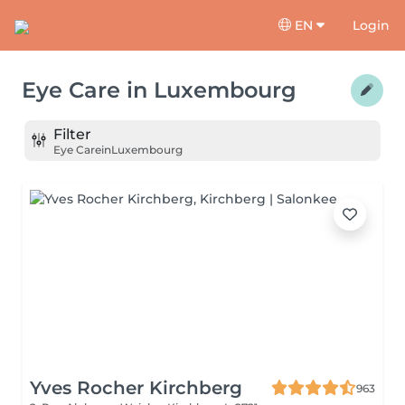
EN
Login
Eye Care
in
Luxembourg
Filter
Eye Care
in
Luxembourg
Yves Rocher Kirchberg
963