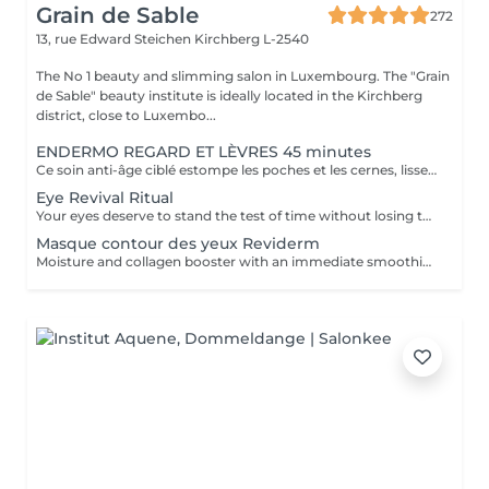
Grain de Sable
272
13, rue Edward Steichen
Kirchberg L-2540
The No 1 beauty and slimming salon in Luxembourg. The "Grain
de Sable" beauty institute is ideally located in the Kirchberg
district, close to Luxembo...
ENDERMO REGARD ET LÈVRES 45 minutes
Ce soin anti-âge ciblé estompe les poches et les cernes, lisse les rides du contour des yeux et de la bouche, repulpe les lèvres et rehausse les paupières pour ouvrir et défatiguer le regard.
Eye Revival Ritual
Your eyes deserve to stand the test of time without losing their radiance, that's the mission of CellCollagen Eye Contour. The subtle combination of its collagen matrix enriched with hibiscus oligopeptides and the cellular serum it is infused with will magnify your eye area. This luxurious, high-performance treatment with a high concentration of stabilised cell extracts (15%) not only moisturises and revitalises the delicate skin in this area, but also plumps up wrinkles and visibly reduces dark circles and puffiness. Your eyes are rested* and incredibly luminous.
Masque contour des yeux Reviderm
Moisture and collagen booster with an immediate smoothing effect.