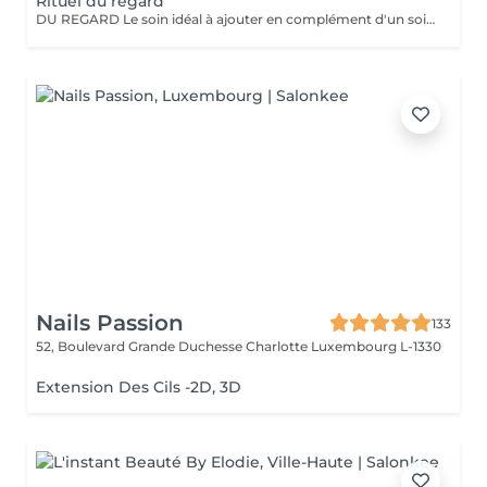
Rituel du regard
DU REGARD Le soin idéal à ajouter en complément d'un soin du visage. Le rituel du regard, qu'il soit pratiqué seul ou en complément d'un soin, offre un effet revitalisant et drainant grâce à des techniques de massage manuelles et au gua sha spécialement adapté à la zone du contour des yeux.
Nails Passion
133
52, Boulevard Grande Duchesse Charlotte
Luxembourg L-1330
Extension Des Cils -2D, 3D