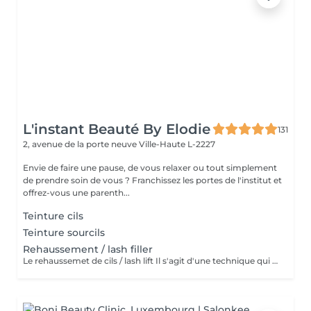
L'instant Beauté By Elodie
131
2, avenue de la porte neuve
Ville-Haute L-2227
Envie de faire une pause, de vous relaxer ou tout simplement
de prendre soin de vous ? Franchissez les portes de l'institut et
offrez-vous une parenth...
Teinture cils
Teinture sourcils
Rehaussement / lash filler
Le rehaussemet de cils / lash lift Il s'agit d'une technique qui consiste à recourber, rehausser les cils naturels pour une periode de 4 à 6 semaines.le simple rehaussement ne comprend pas la teinture et le soin à la kératine contrairement au soin lash botox Technique qui permet de rehausser, améliorer, soigner et épaissir les cils. Le soin lash botox / keratine appliquer est un soin complet pour vos cils. Précautions a prendre : Venir sans lentilles de contact Eviter l'exposition au soleil et mouiller les cils 24 heures après