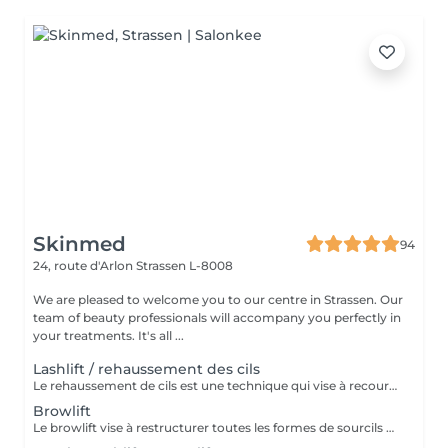
Skinmed
94
24, route d'Arlon
Strassen L-8008
We are pleased to welcome you to our centre in Strassen. Our
team of beauty professionals will accompany you perfectly in
your treatments. It's all ...
Lashlift / rehaussement des cils
Le rehaussement de cils est une technique qui vise à recourber et à allonger les cils afin d'apporter un effet mascara au regard. Le regard est plus ouvert et plus lumineux.
Browlift
Le browlift vise à restructurer toutes les formes de sourcils et à mettre en valeur leur caractère naturel, ce qui a pour effet d'intensifier le regard.