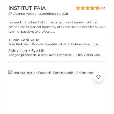
INSTITUT FAIA
458
27, Avenue Pasteur
Luxembourg L-2311
Located in the heart of Limpertsberg, our beauty institute
embodies the perfect harmony of expertise and excellence. Our
team of passionate professio...
+ Soin Perk Yeux
Soin Perk Yeux Booster Hydrafacial (Soin Cabine) Soin ciblé du contour des yeux réalisé en cabine, en complément d'un soin Hydrafacial. Le Perk Yeux exfolie délicatement et infuse un sérum concentré pour hydrater, lisser les ridules et illuminer le regard. Résultat immédiat: un contour de l'il plus frais, défatigué et lumineux. Fonctionnement : Le soin nécessite l'achat d'un booster personnel au prix de 50€. Ce booster, conservé en cabine, permet de réaliser 3 séances en complément d'un Hydrafacial.
Skinvision + Eye Lift
Analyse précise de la peau avec l'appareil EF Skin Vision Chaque peau étant unique, nous analysons ensemble les besoins actuels de votre peau. L'appareil diagnostic effectue une analyse complète. Il détermine l'identité de votre peau en quelques minutes, en se basant sur 9 paramètres spécifiques: hydratation, excès de sébum, élasticité, desquamation, pores, taches pigmentaires, rides pattes d'oie, rides du front, couperose. Soin des yeux liftant pour un regard éclatant. Un soin intensif du contour des yeux; massage très efficace des points de pression, massage anti-age liftant, Expert Eye patch et soin intensif du contour des yeux avec la technologie Oxy Booster. Grâce à ce soin les poches et les cernes sont atténuées, les rides sont lissées, le regard est plus éclatant et la fatigue est éliminée.