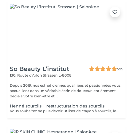
So Beauty L’institut
595
130, Route d'Arlon
Strassen L-8008
Depuis 2019, nos esthéticiennes qualifiées et passionnées vous
accueillent dans un véritable écrin de douceur, entièrement
dédié à votre bien-être et ...
Henné sourcils + restructuration des sourcils
Vous souhaitez ne plus devoir utiliser de crayon à sourcils, le henné est ce qu'il vous faut. Il s'agit d'une teinture végétale qui va colorer la peau pendant 2 semaines et teinter les sourcils pendant au moins 6 semaines. Vous obtiendrez ainsi des sourcils parfaitement redessinés de façon plus durable. Le henné peut également être la solution pour raviver un microblading entre deux retouches, ceci vous permettra de tenir un peu plus longtemps avant de refaire le microblading. Restructuration complète des sourcils compris dans la prestation.