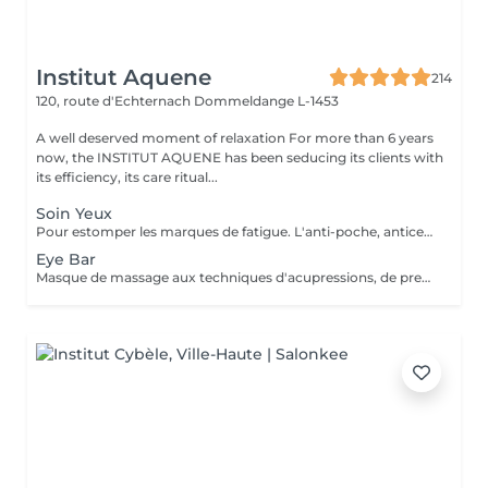
Institut Aquene
214
120, route d'Echternach
Dommeldange L-1453
A well deserved moment of relaxation For more than 6 years
now, the INSTITUT AQUENE has been seducing its clients with
its efficiency, its care ritual...
Soin Yeux
Pour estomper les marques de fatigue. L'anti-poche, anticernes, anti-rides pour un effet lissant et comblant. Peut être fait seul ou combiné à un soin visage.
Eye Bar
Masque de massage aux techniques d'acupressions, de pressothérapies, massage vibratoire. Peut être fait seul ou combiné dans un soin.