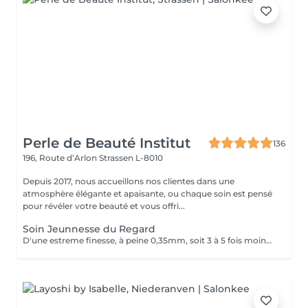
Perle de Beauté Institut
136
196, Route d’Arlon
Strassen L-8010
Depuis 2017, nous accueillons nos clientes dans une
atmosphère élégante et apaisante, ou chaque soin est pensé
pour révéler votre beauté et vous offri...
Soin Jeunnesse du Regard
D'une estreme finesse, à peine 0,35mm, soit 3 à 5 fois moins quelle celle du visage et pauvre en élastine, en collagène et en cellules graisseuses, le contour des yeux est la zone la plus fragile et la plus vulhérable du visage. Constamment mobilisé avec près de 10000 clignement quitidients, il reflète les premieres signes du vieillissement avec son relachement cutané et l'apparition des rides. Un soin specifique contour les yeux c'est un soin qui hydrate le contour de l'oeil avec un effet anti-âge, anti-poches.