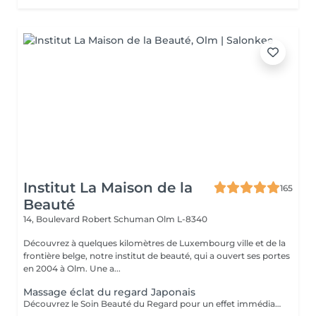
Institut La Maison de la
165
Beauté
14, Boulevard Robert Schuman
Olm L-8340
Découvrez à quelques kilomètres de Luxembourg ville et de la
frontière belge, notre institut de beauté, qui a ouvert ses portes
en 2004 à Olm. Une a...
Massage éclat du regard Japonais
Découvrez le Soin Beauté du Regard pour un effet immédiat et visible. Grâce au drainage, aux points d'acupression et au massage stimulant, le regard est défatigué, les cernes et poches atténués, et les ridules lissées dès la première séance. Un moment de détente profonde, idéal seul ou en complément d'un soin, pour un regard lumineux et reposé.