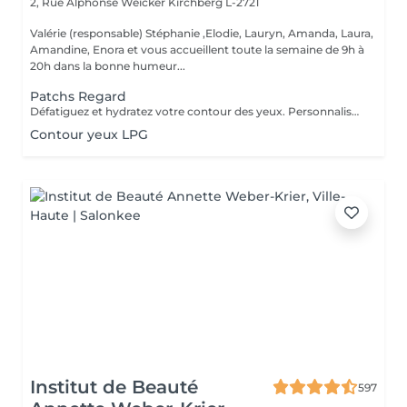
2, Rue Alphonse Weicker
Kirchberg L-2721
Valérie (responsable) Stéphanie ,Elodie, Lauryn, Amanda, Laura,
Amandine, Enora et vous accueillent toute la semaine de 9h à
20h dans la bonne humeur...
Patchs Regard
Défatiguez et hydratez votre contour des yeux. Personnalisez votre soin visage nettoyant ou essentiel en bénéficiant pendant votre masque de patchs formulés spécialement pour défatiguer et hydrater le contour des yeux.
Contour yeux LPG
Institut de Beauté
597