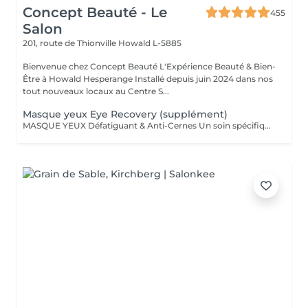
Concept Beauté - Le
455
Salon
201, route de Thionville
Howald L-5885
Bienvenue chez Concept Beauté L'Expérience Beauté & Bien-
Être à Howald Hesperange Installé depuis juin 2024 dans nos
tout nouveaux locaux au Centre S...
Masque yeux Eye Recovery (supplément)
MASQUE YEUX Défatiguant & Anti-Cernes Un soin spécifique pour la zone fragile du contour des yeux, qui décongestionne, lisse et illumine le regard. Grâce à l'action d'actifs drainants et revitalisants, ce soin atténue les cernes, les poches et les rides pour un regard reposé et éclatant. A inclure dans n'importe quel Soin SOINS DU VISAGE COMFORT ZONE Nos soins du visage utilisent les produits de la marque Comfort Zone, une référence en cosmétique professionnelle alliant science, nature et innovation. Formulés avec des ingrédients d'origine naturelle, sans silicones, parabènes ni huiles minérales, ces soins sont conçus pour respecter l'équilibre de la peau tout en offrant des résultats visibles et durables. Chaque soin est un véritable rituel de bien-être et d'efficacité, adapté aux besoins spécifiques de votre peau.