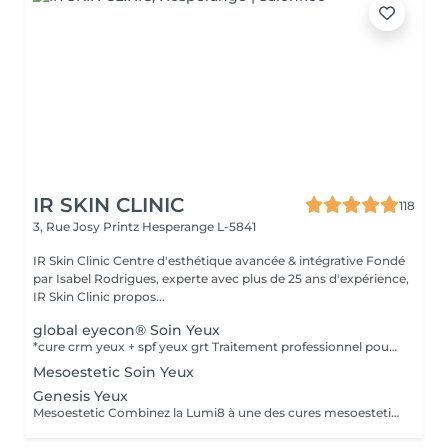
IR SKIN CLINIC
118
3, Rue Josy Printz
Hesperange L-5841
IR Skin Clinic Centre d'esthétique avancée & intégrative Fondé
par Isabel Rodrigues, experte avec plus de 25 ans d'expérience,
IR Skin Clinic propos...
global eyecon® Soin Yeux
*cure crm yeux + spf yeux grt Traitement professionnel pour corriger les multiples imperfections du contour oculaire. Traitement GLOBAL pour combattre les multiples imperfections de la zone péri oculaire. Protocole combiné de différentes catégories de produit : peeling + solution transépidermique. Efficacité thérapeutique maximale et protocole très faiblement invasif. Produits spécifiquement développés pour cette zone avec une excellente tolérance dermique et oculaire, testés sous contrôle dermatologique et ophtalmologique. Pour atténuer les rides et lignes d'expression, poches et cernes, et à l'affaissement de la paupière supérieure. Durée: 30 min, en cure de 6 soins à raison d'un soin par semaine.
Mesoestetic Soin Yeux
Genesis Yeux
Mesoestetic Combinez la Lumi8 à une des cures mesoestetic,mesopeel , mesoéclat... afin d'obtenir un résultat spectaculaire et durable. Recommandé pour l'anti-aging , les peaux acnéique , affaissées , les rides . les cicatrices et les autres imperfections de la peau. Bienvenue dans une nouvelle ère dans les soins du visage et du corps . Résultat spectaculaires , efficaces , durables et scientifiquement avérés, visible dès la première séance. Traitement indolore et non invasif