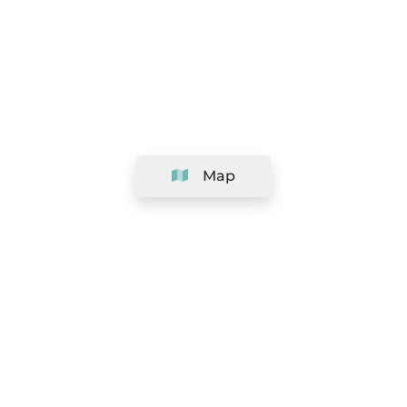
Map
Company
Support
Team
&
Careers
Information for salons