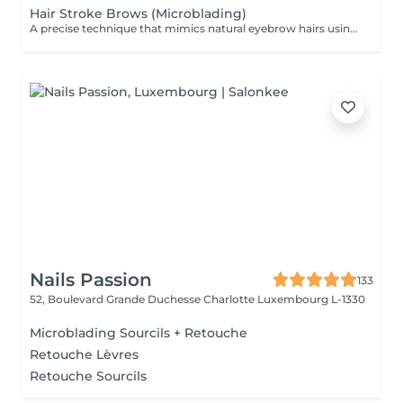
Hair Stroke Brows (Microblading)
A precise technique that mimics natural eyebrow hairs using fine strokes for a soft, realistic finish. Ideal for filling gaps, correcting shape, and creating natural density. DURATION & MAINTENANCE: - Results last approximately 8-18 months - A Touch-Up Session is required after 4-6 weeks - Annual refresh is recommended BENEFITS: - Natural hair-like effect - Improved density - Enhanced symmetry - Realistic finish INDICATIONS: - Gaps in brows - Thin or uneven brows - Desire for natural enhancement CONTRAINDICATIONS: - Pregnancy and breastfeeding - Active skin conditions - Open wounds - Oily skin (relative) POST-CARE: - Keep the area dry during healing - Avoid touching or scratching - Use healing products as recommended - Avoid sun and heat
Nails Passion
133
52, Boulevard Grande Duchesse Charlotte
Luxembourg L-1330
Microblading Sourcils + Retouche
Retouche Lèvres
Retouche Sourcils