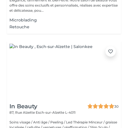
Élegance, raffinement et bien-être. Notre salon de beauté vous
offre des soins exclusifs et personnalisés, réalises avec expertise
et délicatesse, pou...
Microblading
Retouche
In Beauty
30
87, Rue Alzette
Esch-sur-Alzette L-4011
Soins visage / Anti âge / Peeling / Led Thérapie Minceur / graisse
localisée / cellulite / vergetures / réaffirmation / Slim Sculp /