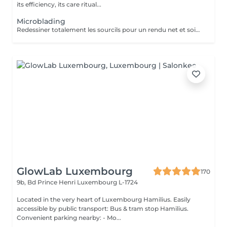
its efficiency, its care ritual...
Microblading
Redessiner totalement les sourcils pour un rendu net et soigné, cela devient simple avec la micro-pigmentation. Tous les sourcils, qu'ils soient clairsemés, trop courts, trop long ou inexistants trouvent leur courbe parfaite. Les sourcils sont un élément majeur de nos expressions. La micro-pigmentation vous permet de jouir de la forme adéquate pour sublimer vos sourcils.
GlowLab Luxembourg
170
9b, Bd Prince Henri
Luxembourg L-1724
Located in the very heart of Luxembourg Hamilius. Easily
accessible by public transport: Bus & tram stop Hamilius.
Convenient parking nearby: - Mo...