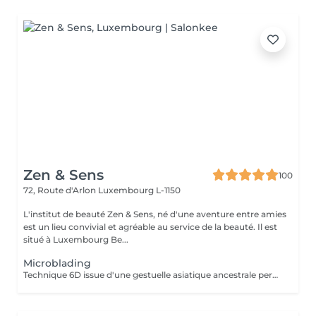
Zen & Sens
100
72, Route d'Arlon
Luxembourg L-1150
L'institut de beauté Zen & Sens, né d'une aventure entre amies
est un lieu convivial et agréable au service de la beauté. Il est
situé à Luxembourg Be...
Microblading
Technique 6D issue d'une gestuelle asiatique ancestrale permettant de restructurer vos sourcils pour un résultat poil à poil plus vrai que nature Prenez rendez vous avec notre experte pour conseils et devis personnalisés.