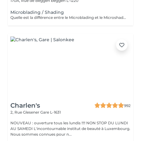
170A, Rue de Beggen
beggen L-1220
Microblading / Shading
Quelle est la différence entre le Microblading et le Microshading ? Le Microblading est une technique manuelle de maquillage semi-permanent qui imite parfaitement des poils fins et naturels. Idéal pour combler des zones clairsemées ou redessiner la ligne des sourcils tout en conservant un aspect très naturel. Effet « poil à poil ». Le Microshading, en revanche, utilise une technique de pigmentation par pointillé, similaire à un effet d'ombre ou de dégradé maquillé. Il donne un aspect plus doux, poudré et sophistiqué, idéal pour celles qui aiment un effet maquillage subtil mais structuré. Effet « ombré » ou « poudré ». Quelle technique choisir ? Microblading : pour un effet naturel, sourcils peu fournis ou très fins. Microshading : pour un look maquillé, des sourcils plus nets et définis. Technique mixte (combinée) : les deux techniques sont parfois associées pour un résultat sur mesure, avec poils à l'avant et ombrage à la queue du sourcil. Une consultation personnalisée est toujours recommandée pour déterminer la technique la plus adaptée à votre peau, à vos attentes et à votre style. Souhaitez-vous aussi que eu traduza em português ou adaptar para o público do Lux Studio?
Charlen's
992
2, Rue Glesener
Gare L-1631
NOUVEAU : ouverture tous les lundis !!!! NON STOP DU LUNDI
AU SAMEDI L'incontournable institut de beauté à Luxembourg.
Nous sommes connues pour n...