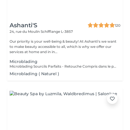
Ashanti'S
120
24, rue du Moulin
Schifflange L-3857
Our priority is your well-being & beauty! At Ashanti's we want
to make beauty accessible to all, which is why we offer our
services at home and in in...
Microblading
Microblading Sourcils Parfaits - Retouche Compris dans le prix. Un sourcil dessiné avec précision poil à poil, pour un résultat ultra-naturel qui sublime votre regard. Chaque prestation est personnalisée selon la forme de votre visage, votre style et vos envies, pour un effet harmonieux et élégant. Bienfaits : Sourcils pleins et parfaitement dessinés Résultat naturel, comme vos vrais poils Gain de temps au quotidien : fini le maquillage des sourcils Retouche possible pour un effet durable Résultat : un regard sublimé, structuré et naturel, qui attire tous les regards Sur rendez-vous !
Microblading ( Naturel )