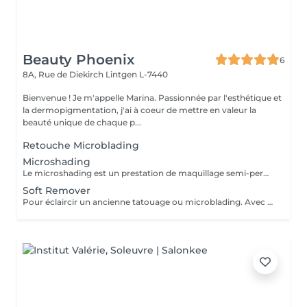
Beauty Phoenix
6
8A, Rue de Diekirch
Lintgen L-7440
Bienvenue ! Je m'appelle Marina. Passionnée par l'esthétique et
la dermopigmentation, j'ai à coeur de mettre en valeur la
beauté unique de chaque p...
Retouche Microblading
Microshading
Le microshading est un prestation de maquillage semi-permanent. Pour sublimer votre regard, harmoniser votre ligne de sourcils. Rendu visuel affect poudrée.
Soft Remover
Pour éclaircir un ancienne tatouage ou microblading. Avec un technique non invasive pour la peau. No! Laser