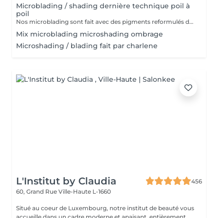
Microblading / shading dernière technique poil à
poil
Nos microblading sont fait avec des pigments reformulés depuis la loi du 4 janvier 2022 faites nous confiance nous travaillons avec les meilleures marques sur le marché ne vous inquiétez pas pour la couleur et technique on regardera ensemble sur place :) l'épilation au fil est incluse
Mix microblading microshading ombrage
Microshading / blading fait par charlene
L'Institut by Claudia
456
60, Grand Rue
Ville-Haute L-1660
Situé au coeur de Luxembourg, notre institut de beauté vous
accueille dans un cadre moderne et apaisant, entièrement