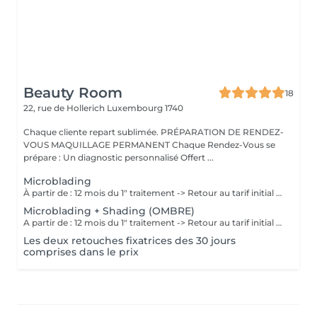
Beauty Room
18
22, rue de Hollerich
Luxembourg 1740
Chaque cliente repart sublimée. PRÉPARATION DE RENDEZ-
VOUS MAQUILLAGE PERMANENT Chaque Rendez-Vous se
prépare : Un diagnostic personnalisé Offert ...
Microblading
À partir de : 12 mois du 1" traitement -> Retour au tarif initial (à voir avec l'artiste selon chaque cas). Chaque cliente repart sublimée: La micropigmentation Microblading des sourcils est une technique innovante qui permet de recréer des sourcils naturels et réalistes. Nos experts artistiques utilisent des pigments spéciaux pour créer subtilement des poils pour les sourcils, et des micro-points pour les sourcils en MicroShading, donnant l'illusion de vrais poils ou d'un effet de couleur harmonieuse pour les sourcils avec la technique du MicroShading poudré. Ces méthodes révolutionnaires sont non invasives et offre des résultats impressionnants. Découvrez la micropigmentation des sourcils Microblading à Luxembourg-gare avec Diana.
Microblading + Shading (OMBRE)
A partir de : 12 mois du 1" traitement -> Retour au tarif initial (à voir avec l'artiste selon chaque cas). Chaque cliente repart sublimée: La micropigmentation des sourcils est une technique innovante qui permet de recréer des sourcils naturels et réalistes. Nos experts artistiques utilisent des pigments spéciaux pour créer subtilement des poils et des micro-points combinés, donnant l'illusion de vrais poils et d'un effet de couleur harmonieuse pour les sourcils avec la technique combinée du Microblading et MicroShading poudré. Ces méthodes révolutionnaires sont non invasives et offre des résultats impressionnants. Découvrez la micropigmentation des sourcils combinés Microblading-Shading à Luxembourg-gare avec Diana.
Les deux retouches fixatrices des 30 jours
comprises dans le prix