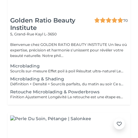
Golden Ratio Beauty
70
Institute
5, Grand-Rue
Kayl L-3650
Bienvenue chez GOLDEN RATIO BEAUTY INSTITUTE Un lieu où
expertise, précision et harmonie s'unissent pour révéler votre
beauté naturelle. Notre phil...
Microblading
Sourcils sur-mesure Effet poil à poil Résultat ultra-naturel Le microblading est une technique de maquillage semi-permanent qui permet de redessiner les sourcils de façon précise et naturelle, en imitant parfaitement l'aspect du poil. À l'aide d'une fine lame composée de micro-aiguilles, des pigments sont implantés manuellement dans la couche superficielle de la peau. Ce soin est idéal pour : restructurer une ligne clairsemée, corriger une asymétrie, gagner du temps au quotidien, sublimer le regard sans maquillage. Résultat : des sourcils harmonieux, élégants et adaptés à la morphologie de votre visage invisiblement travaillés, visiblement magnifiques. La tenue varie de 9 à 18 mois selon le type de peau, le mode de vie et l'entretien.
Microblading & Shading
Définition + Densité = Sourcils parfaits, du matin au soir Ce soin combine deux techniques complémentaires pour un résultat à la fois structuré, doux et sophistiqué : Le microblading (effet poil à poil) recrée chaque poil avec une extrême précision pour redessiner et restructurer la ligne naturelle du sourcil. Le shading (ombrage en dégradé) ajoute de la densité et un effet maquillé très subtil, comme un léger poudré. Cette combinaison est idéale pour les sourcils clairsemés, asymétriques ou manquant de définition, et convient à tous les types de peau, y compris les peaux grasses. Résultat : des sourcils naturels à la base, plus intenses vers la queue, avec un effet make-up no make-up longue durée. Tenue : 12 à 24 mois selon le type de peau et l'entretien.
Retouche Microblading & Powderbrows
Finition Ajustement Longévité La retouche est une étape essentielle pour parfaire le résultat initial du microblading ou des powder brows. Elle permet de : ajuster la forme ou l'intensité, renforcer la couleur, corriger les éventuelles irrégularités liées à la cicatrisation, prolonger la tenue du maquillage semi-permanent. Première retouche recommandée 4 à 8 semaines après la première séance. Ensuite, des retouches annuelles sont conseillées pour entretenir la couleur et la netteté du tracé. Résultat : des sourcils toujours frais, nets et parfaitement définis, sur le long terme. Ce tarif s'applique uniquement aux microbladings & Powderbrows réalisés par notre artiste.