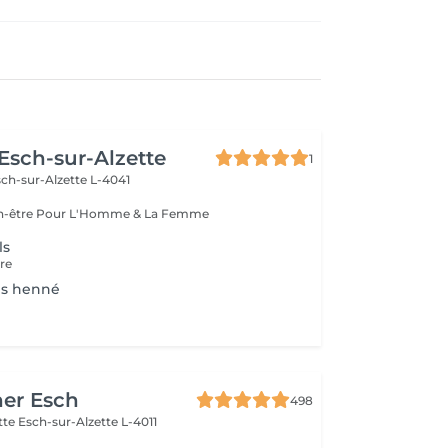
 Esch-sur-Alzette
1
ch-sur-Alzette L-4041
Esthétique & Bien-être Pour L'Homme & La Femme
ls
ure
ls henné
her Esch
498
ette
Esch-sur-Alzette L-4011