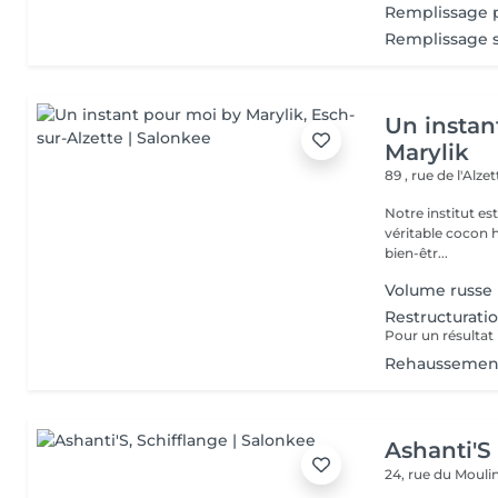
Remplissage pa
Remplissage so
Un instan
Marylik
89 , rue de l'Alze
Notre institut e
véritable cocon ho
bien-êtr...
Volume russe
Restructuratio
Rehaussement
Ashanti'S
24, rue du Mouli