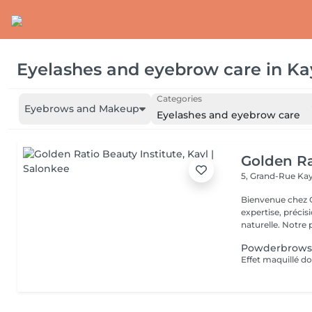
Eyelashes and eyebrow care
in
Ka
Categories
Eyebrows and Makeup
Eyelashes and eyebrow care
Golden Ra
5, Grand-Rue
Kay
Bienvenue chez GOLDEN RATIO 
expertise, précis
naturelle. Not
Powderbrow