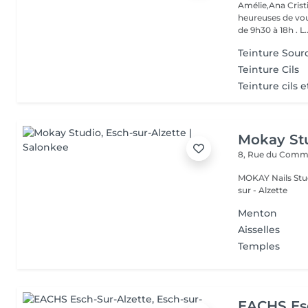
Amélie,Ana Crist
heureuses de vou
de 9h30 à 18h . L..
Teinture Sourc
Teinture Cils
Teinture cils e
Mokay St
8, Rue du Com
MOKAY Nails Stud
sur - Alzette
Menton
Aisselles
Temples
EACHS Es