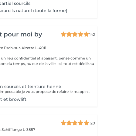
rtiel sourcils
urcils naturel (toute la forme)
t pour moi by
142
tte
Esch-sur-Alzette L-4011
st un lieu confidentiel et apaisant, pensé comme un
rs du temps, au cur de la ville. Ici, tout est dédié au
n sourcils et teinture henné
Pour un résultat impeccable je vous propose de refaire le mapping de votre sourcils pour qu il soit parfait La teinture permet un resultat net et durable
 et browlift
120
n
Schifflange L-3857