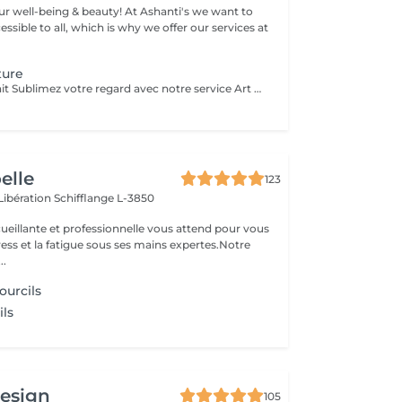
eing & beauty! At Ashanti's we want to
sible to all, which is why we offer our services at
ture
Sourcils Art Parfait Sublimez votre regard avec notre service Art Parfait : une approche précise et personnalisée pour des sourcils parfaitement dessinés et harmonieux. Chaque prestation comprend : Mise en forme des sourcils selon la morphologie du visage Épilation douce pour un contour net et naturel Stylisme du sourcil pour un effet équilibré et élégant Possibilité de teinture pour intensifier la couleur et structurer le regard Résultat : un regard sublimé, des sourcils parfaitement dessinés et un effet naturel et durable
oelle
123
 Libération
Schifflange L-3850
ueillante et professionnelle vous attend pour vous
stress et la fatigue sous ses mains expertes.Notre
..
ourcils
ils
design
105