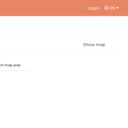
Login
EN
Show map
 in map area