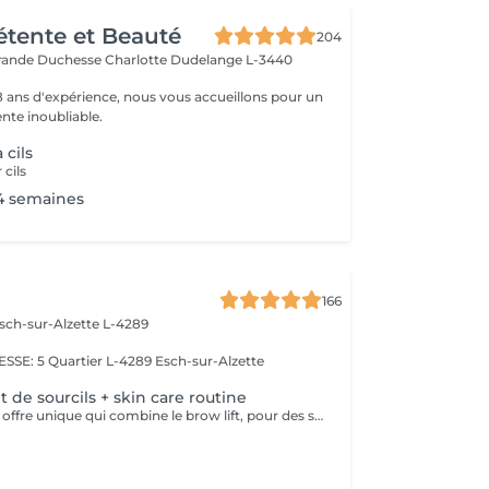
Détente et Beauté
204
rande Duchesse Charlotte
Dudelange L-3440
18 ans d'expérience, nous vous accueillons pour un
te inoubliable.
 cils
 cils
4 semaines
166
sch-sur-Alzette L-4289
E: 5 Quartier L-4289 Esch-sur-Alzette
de sourcils + skin care routine
Découvrez notre offre unique qui combine le brow lift, pour des sourcils magnifiquement liftés, et notre routine de soins de la peau personnalisée. Pendant que vous profitez de l'effet transformateur du brow lift sur vos sourcils, notre équipe prendra soin de votre visage en effectuant un double nettoyage, une exfoliation douce, une infusion de sérum nourrissant et l'application d'un masque facial sur mesure. Vous bénéficiez ainsi d'une expérience complète de beauté et de détente, avec des sourcils parfaitement sculptés et une peau éclatante.