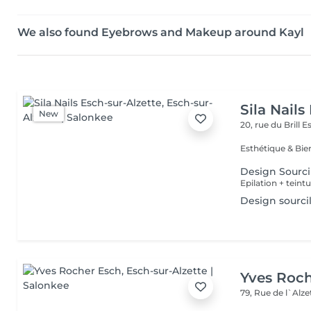
We also found Eyebrows and Makeup around Kayl
Sila Nails
New
20, rue du Brill
Es
Design Sourci
Epilation + teint
Design sourci
Yves Roc
79, Rue de l`Alz