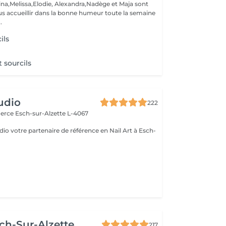
ina,Melissa,Elodie, Alexandra,Nadège et Maja sont
s accueillir dans la bonne humeur toute la semaine
.
ils
t sourcils
udio
222
merce
Esch-sur-Alzette L-4067
io votre partenaire de référence en Nail Art à Esch-
ch-Sur-Alzette
217