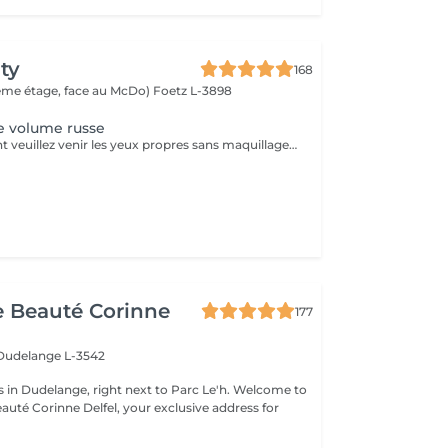
ty
168
(2ème étage, face au McDo)
Foetz L-3898
e volume russe
Pour le traitement veuillez venir les yeux propres sans maquillage. Si vous avez déjà des extensions de cils choisissez d'abord l'option "Dépose des cils" puis "Première pose". Il est possible que vous soyez allergique à la colle, et les esthéticiennes ne peuvent pas savoir à l'avance s'il y a une allergie avant qu'elle ne se manifeste. Les réactions allergiques surviennent généralement après 3 ou 4 heures et peuvent inclure des picotements, des démangeaisons et un possible gonflement des yeux. Si des rougeurs apparaissent après le traitement, vous pourriez simplement être sensible à la colle, mais ce n'est pas nécessairement une allergie. Attendez un jour, si la situation ne s'améliore pas, il pourrait s'agir d'une allergie à la colle, et il est alors recommandé de retirer les cils. Il est important de noter que l'esthéticienne n'est pas responsable de l'allergie, et le retrait des cils peut résoudre le problème.
de Beauté Corinne
177
Dudelange L-3542
 Dudelange, right next to Parc Le'h. Welcome to
eauté Corinne Delfel, your exclusive address for
.