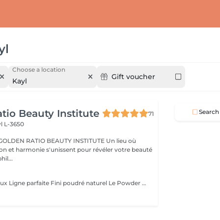
yl
Choose a location
Gift voucher
Kayl
tio Beauty Institute
Search
71
l L-3650
BEAUTY INSTITUTE Un lieu où
ion et harmonie s'unissent pour révéler votre beauté
re phil...
s
Effet maquillé doux Ligne parfaite Fini poudré naturel Le Powder Brows, aussi appelé « technique d'ombrage » ou shading full, est une méthode de maquillage semi-permanent qui crée un effet de sourcils maquillés au crayon ou à la poudre, tout en restant subtil et aérien. Contrairement au microblading (effet poil à poil), cette technique utilise une pigmentation en dégradé, plus dense vers la queue du sourcil et plus légère à la tête, pour un résultat fondu, structuré et sans démarcation. Idéal pour : les peaux grasses ou matures (où le microblading tient moins bien), celles qui aiment un effet maquillé sans effort, redonner de la densité à des sourcils trop épilés ou décolorés. Résultat : des sourcils nets, symétriques, doux et élégants sans maquillage, tous les jours. Tenue : 1 à 2 ans selon le type de peau et les soins apportés.