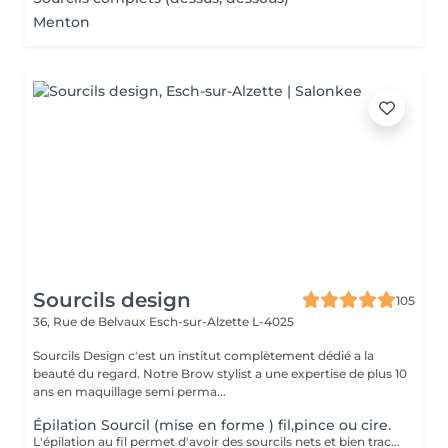
Menton
Sourcils design
105
36, Rue de Belvaux
Esch-sur-Alzette L-4025
Sourcils Design c'est un institut complètement dédié a la
beauté du regard. Notre Brow stylist a une expertise de plus 10
ans en maquillage semi perma...
Épilation Sourcil (mise en forme ) fil,pince ou cire.
L'épilation au fil permet d'avoir des sourcils nets et bien tracés. Avec des sourcils bien dessinés, vous pourrez avoir un regard attrayant et charmant. Pas de poils incarnés Les poils incarnés sont des poils qui poussent sous la peau. Ils ne sont pas esthétiques. Ils peuvent aussi causer des inflammations et des boutons rouges douloureux. Avec l'épilation au fil, vous pouvez dire adieu aux poils incarnés. Vous aurez un résultat efficace et une peau douce. D'un autre côté, cette technique d'épilation évite les poils cassés..