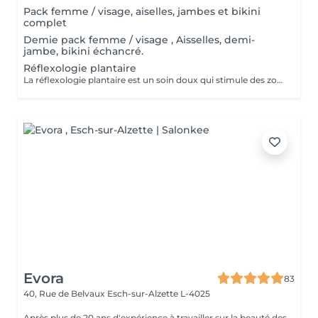
Pack femme / visage, aiselles, jambes et bikini
complet
Demie pack femme / visage , Aisselles, demi-
jambe, bikini échancré.
Réflexologie plantaire
La réflexologie plantaire est un soin doux qui stimule des zones précises du pied pour rééquilibrer le corps, apaiser le stress et libérer les tensions. Grâce à des pressions ciblées, elle favorise la détente profonde, améliore le sommeil, la circulation et le bien-être général. Un moment de relaxation totale, où le corps retrouve naturellement son harmonie
Evora
83
40, Rue de Belvaux
Esch-sur-Alzette L-4025
Après plus de 20 ans d'expérience à travailler sur la beauté des