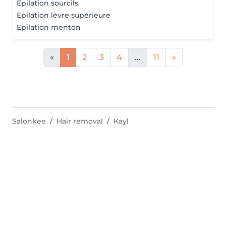
Epilation sourcils
Epilation lèvre supérieure
Epilation menton
«
1
2
3
4
...
11
»
Salonkee
Hair removal
Kayl