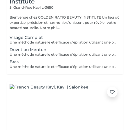
Institute
5, Grand-Rue
Kayl L-3650
Bienvenue chez GOLDEN RATIO BEAUTY INSTITUTE Un lieu où
expertise, précision et harmonie s'unissent pour révéler votre
beauté naturelle. Notre phil...
Visage Complet
Une méthode naturelle et efficace d'épilation utilisant une pâte à base de sucre, eau et citron, idéale pour tous types de peaux, même sensibles. Bénéfices : moins douloureuse, réduit les risques d'irritation et respecte la peau. Résultat : une peau douce et nette, avec une repousse plus lente. Une épilation douce, écologique et respectueuse de votre peau.
Duvet ou Menton
Une méthode naturelle et efficace d'épilation utilisant une pâte à base de sucre, eau et citron, idéale pour tous types de peaux, même sensibles. Bénéfices : moins douloureuse, réduit les risques d'irritation et respecte la peau. Résultat : une peau douce et nette, avec une repousse plus lente. Une épilation douce, écologique et respectueuse de votre peau.
Bras
Une méthode naturelle et efficace d'épilation utilisant une pâte à base de sucre, eau et citron, idéale pour tous types de peaux, même sensibles. Bénéfices : moins douloureuse, réduit les risques d'irritation et respecte la peau. Résultat : une peau douce et nette, avec une repousse plus lente. Une épilation douce, écologique et respectueuse de votre peau.