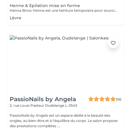
Henne & Epilation mise en forme
Henna Brow Henna est une teinture temporaire pour sourcils qui reste pendant quelques jours sur la peau située sous les sourcils (jusqu'à deux semaines) et reste sur les poils pendant quatre à six semaines. C'est une excellente solution pour les clientes qui souhaitent que leurs sourcils restent plus foncés que leur couleur naturelle pendant la même durée que leur mise en forme, ou celles qui veulent des sourcils plus fournis sans devoir utiliser de maquillage ou de crayon à sourcils. C'est un moyen fantastique d'essayer une forme avant de s'engager avec un maquillage semi-permanent, ou si vous voulez que vos sourcils soient mis en forme et remplis de façon temporaire.
Lèvre
PassioNails by Angela
106
2, rue Louis Pasteur
Dudelange L-3543
PassioNails by Angela est un espace dédié à la beauté des
ongles, au bien-être et à l'équilibre du corps. Le salon propose
des prestations complètes :...