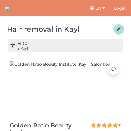
EN
Login
Hair removal
in
Kayl
Filter
in
Kayl
Golden Ratio Beauty
71