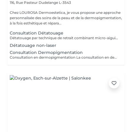
116, Rue Pasteur
Dudelange L-3543
Chez LOUROSA Dermoestetica, je vous propose une approche
personnalisée des soins de la peau et de la dermopigmentation,
à la fois esthétique et répara...
Consultation Détatouage
Détatouage par technique de retrait combinant micro-aiguilletage et solution spécifique, adaptée aux pigments difficiles à traiter au laser . La consultation est requise.
Détatouage non-laser
Consultation Dermopigmentation
Consultation en dermopigmentation La consultation en dermopigmentation est une étape essentielle avant toute prestation de traitement correctif ou reconstructeur. Elle permet de comprendre vos besoins, d'analyser la peau et de définir un protocole entièrement personnalisé en fonction de la zone à traiter, de votre carnation, de votre morphologie et du résultat souhaité. Ce rendez-vous comprend un échange approfondi sur vos attentes, une analyse précise de la zone concernée ainsi que des conseils professionnels sur la technique et l'approche les plus adaptées à votre situation. C'est également un moment privilégié pour répondre à toutes vos questions et s'assurer de l'absence de contre-indications. Le montant de la consultation est déduit du tarif de la prestation si celle-ci est réalisée dans les 2 mois suivant la consultation. Cette étape est indispensable afin de garantir un traitement sécurisé, cohérent et parfaitement adapté à votre peau et à votre objectif esthétique ou réparateur.