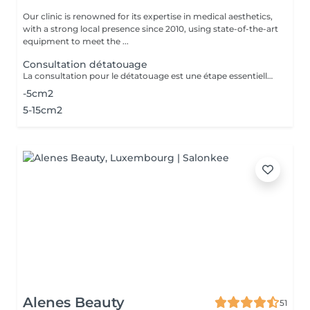
Our clinic is renowned for its expertise in medical aesthetics,
with a strong local presence since 2010, using state-of-the-art
equipment to meet the ...
Consultation détatouage
La consultation pour le détatouage est une étape essentielle avant le traitement. Elle permet d'évaluer la taille, les couleurs et la profondeur du tatouage, ainsi que le type de peau du patient. Le professionnel explique le déroulement du traitement, le nombre de séances nécessaires et les éventuels effets secondaires. C'est aussi le moment pour poser toutes vos questions et discuter des attentes en termes de résultats
-5cm2
5-15cm2
Alenes Beauty
51