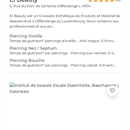
5, Rue du Parc de Gerlache
Differdange L-4574
EI Beauty est un Grossiste Esthétique de Produits et Matériel de
Beauté situé à Differdange au Luxembourg, Nous vendons aux
professionnels et aux pri...
Piercing Oreille
Temps de guérison* piercings d'oreille: - Anti-tragus: 3-9 mois - Piercing de conque: 3-9 mois - Daithpiercing: 3-9 mois - Piercing helix: 3-9 mois - Perçage de fumée: 3-9 mois - Piercing douillet: 3-9 mois - Piercing Tragus: 3-9 mois - Piercing du lobe de l'oreille: 4-8 semaines *Notez également qu'il est indispensable de réaliser les soins quotidiennement pour que la cicatrisation se fasse dans les meilleures conditions. *La guérison est différente d'une personne à l'autre **Si vous êtes mineur, l'autorisation parentale est obligatoire. Industriel Piercing - Sous réserve d'évaluation
Piercing Nez / Septum
Temps de guérison* par piercings - Piercing aux narines: 3-4 semaines - Piercing septum: 4-8 semaines *Notez également qu'il est indispensable de réaliser les soins quotidiennement pour que la cicatrisation se fasse dans les meilleures conditions. *La guérison est différente d'une personne à l'autre **Si vous êtes mineur, l'autorisation parentale est obligatoire.
Piercing Bouche
Temps de guérison* par piercings - Piercing Labret: 6-8 semaines - Piercing des lèvres / côté: 6-8 semaines - Piercing de la lèvre supérieure: 2-3 mois - Piercing de la langue: 4-8 semaines *Notez également qu'il est indispensable de réaliser les soins quotidiennement pour que la cicatrisation se fasse dans les meilleures conditions. *La guérison est différente d'une personne à l'autre **Si vous êtes mineur, l'autorisation parentale est obligatoire.