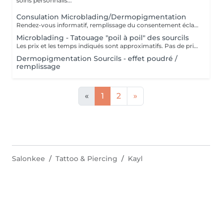
soins personnalis...
Consulation Microblading/Dermopigmentation
Rendez-vous informatif, remplissage du consentement éclairé pour la réalisation d'un acte de tatouage. Évaluation du tatouage à réaliser, choix de la technique la mieux adaptée. La consultation est considérée comme un acompte si prise de rendez-vous pour le tatouage endéans les 15 jours.
Microblading - Tatouage "poil à poil" des sourcils
Les prix et les temps indiqués sont approximatifs. Pas de prise de rendez-vous sans consultation préalable. Réservable en ligne ou par téléphone.
Dermopigmentation Sourcils - effet poudré /
remplissage
«
1
2
»
Salonkee
Tattoo & Piercing
Kayl