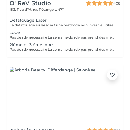
O' ReV Studio
408
183, Rue d'Athus
Pétange L-4711
Détatouage Laser
Le détatouage au laser est une méthode non invasive utilisée pour enlever un tatouage de la peau en utilisant un laser. Ce processus est très populaire, car il permet de supprimer les tatouages de manière efficace tout en minimisant les risques de cicatrices. Le principe repose sur l'utilisation d e faisceaux lumineux qui fragmentent les pigments du tatouage.
Lobe
Pas de rdv nécessaire La semaine du rdv pas prend des médicaments, des anti-inflamatoires, des antibiotiques et de cortisone.
2iéme et 3iéme lobe
Pas de rdv nécessaire La semaine du rdv pas prend des médicaments, des anti-inflamatoires, des antibiotiques et de cortisone.