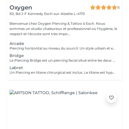
Oxygen
11
50, Bd J-F Kennedy
Esch-sur-Alzette L-4170
Bienvenue chez Oxygen Piercing & Tattoo à Esch. Nous
sommes un studio chaleureux et professionnel où l'hygiène, le
respect et l'écoute sont très impo...
Arcade
Piercing horizontal au niveau du sourcil. Un style urbain et expressif, réalisé avec un bijou courbé en titane. Pose précise adaptée à ta morphologie. Si tu souhaites te faire percer mais que tu as peur des aiguilles ou que tu souffres d'anxiété (stress, blocage), nous te demandons de bien vouloir réserver le service intitulé: <<NOM DU PIERCING (Phobie des aiguilles)>> Ce service ne côute pas plus cher. Il est simplement prévu pour des raisons d'organisation, afin que tout le monde soit à l'aise et bien accueilli(e).
Bridge
Le Piercing Bridge est un piercing facial situé entre les deux yeux à la racine du nez. Un Piercing en titane chirurgical est inclus. Le titane est hypoallergénique, léger et idéal pour les premières phases de cicatrisation. Si tu souhaites te faire percer mais que tu as peur des aiguilles ou que tu souffres d'anxiété (stress, blocage), nous te demandons de bien vouloir réserver le service intitulé: <<NOM DU PIERCING (Phobie des aiguilles)>> Ce service ne côute pas plus cher. Il est simplement prévu pour des raisons d'organisation, afin que tout le monde soit à l'aise et bien accueilli(e).
Labret
Un Piercing en titane chirurgical est inclus. Le titane est hypoallergénique, léger et idéal pour les premières phases de cicatrisation. Si tu souhaite te faire percer mais que tu as peur des aiguilles ou que tu souffres d'anxiété (stress, blocage), nous te demandons de bien vouloir réserver le service intitulé: <<NOM DU PIERCING (Phobie des aiguilles)>> Ce service ne côute pas plus cher. Il est simplement prévu pour des raisons d'organisation, afin que tout le monde soit à l'aise et bien accueilli(e).