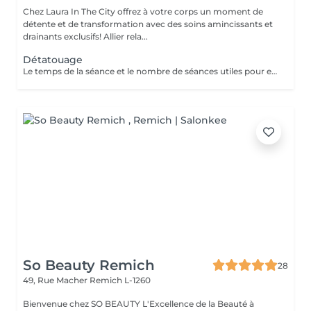
Chez Laura In The City offrez à votre corps un moment de
détente et de transformation avec des soins amincissants et
drainants exclusifs! Allier rela...
Détatouage
Le temps de la séance et le nombre de séances utiles pour enlever le tatouage sont variables Le détatouage laser est une technique efficace qui fragmente les pigments d'encre sous la peau à l'aide de faisceaux de lumière, permettant ainsi au système immunitaire de les éliminer progressivement. Le processus nécessite généralement plusieurs séances, et son efficacité dépend de divers facteurs. Comment ça marche ? Le laser cible les particules d'encre et les chauffe pour les fragmenter en morceaux plus petits. Ces fragments sont ensuite naturellement évacués par le corps. Différents types de lasers, tels que le laser Picosure ou le laser Q-Switched, sont utilisés pour traiter efficacement différentes couleurs et profondeurs d'encre. Ce qu'il faut savoir Nombre de séances Le nombre de séances varie considérablement. Un tatouage amateur peut nécessiter 3 à 5 séances, tandis qu'un tatouage professionnel peut en exiger 4 à 12, voire plus, pour une disparition complète. Résultats progressifs L'éclaircissement de l'encre est visible après chaque séance, mais le tatouage complet s'estompe progressivement au fil du temps.
So Beauty Remich
28
49, Rue Macher
Remich L-1260
Bienvenue chez SO BEAUTY L'Excellence de la Beauté à