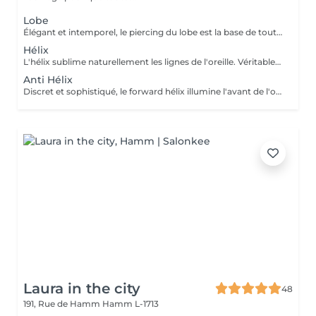
Lobe
Élégant et intemporel, le piercing du lobe est la base de toutes les plus belles compositions. Qu'il s'agisse d'un premier piercing ou d'une nouvelle création, chaque réalisation est effectuée avec précision afin de t'offrir une expérience aussi agréable que soignée. Inclus : Bijou de première pose en titane ASTM F-136 Conseils personnalisés et suivi de cicatrisation + 5€ pour changer la couleur de ton bijou grâce à l'anodisation. Les bijoux de la vitrine sont disponibles en première pause, le prix du bijou est à ajouter à la prestation. Pour toutes demandes d'informations, merci de me contacter. Tout les mineurs doivent être accompagnés d'un tuteur légal ( parents ! ), des justificatifs d'identités seront demandés.
Hélix
L'hélix sublime naturellement les lignes de l'oreille. Véritable incontournable, il apporte une touche contemporaine et raffinée qui s'intègre parfaitement à votre style. Chaque projet est pensé en harmonie avec ton anatomie. Conseils personnalisés et suivi de cicatrisation Inclus : Bijou de première pose en titane ASTM F-136 + 5€ pour changer la couleur de ton bijou grâce à l'anodisation. Les bijoux de la vitrine sont disponibles en première pause, le prix du bijou est à ajouter à la prestation. Pour toutes demandes d'informations, merci de me contacter. Tout les mineurs doivent être accompagnés d'un tuteur légal ( parents ! ), des justificatifs d'identités seront demandés.
Anti Hélix
Discret et sophistiqué, le forward hélix illumine l'avant de l'oreille avec subtilité. Un choix idéal pour une composition délicate et résolument élégante. Conseils personnalisés et suivi de cicatrisation Inclus : Bijou de première pose en titane ASTM F-136 + 5€ pour changer la couleur de ton bijou grâce à l'anodisation. Les bijoux de la vitrine sont disponibles en première pause, le prix du bijou est à ajouter à la prestation. Pour toutes demandes d'informations, merci de me contacter. Tout les mineurs doivent être accompagnés d'un tuteur légal ( parents ! ), des justificatifs d'identités seront demandés.
Laura in the city
48
191, Rue de Hamm
Hamm L-1713