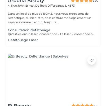
Arboria Beauty
390
4, Rue John Ernest Dolibois
Differdange L-4573
Dans un local de plus de 160m2, nous vous proposons de
l'esthétique, du bien-être, de la coiffure mais également un
espace solarium. Le tout, toujours...
Consultation détatouage
Qu'est-ce qu'un laser Picoseconde ? Le laser Picoseconde permet de délivrer une impulsion lumineuse de l'ordre de 300 picoseconde. Cette brièveté d'impulsion induit une onde de choc capable de fragmenter les pigments du tatouage. Le détatouage était jusqu'à présent réalisé avec des lasers dits «Q Switched» avec une durée d'impulsion de l'ordre de la nanoseconde, beaucoup moins efficace. - Efficace sur les tatouages noirs et de couleurs - Traitement corps, visage et maquillage permanant. - Le détatouage par laser ne laisse pas de cicatrices après le traitement ; - Les séances sont espacées de 30 à 40 jours (au lieu de 2 mois ou plus avec un laser «Q Switched») ; Il est impossible de prédire avec précision le nombre de séances nécessaires. En effet, tout dépend des facteurs sur lesquels nous n'avons aucune information avant de commencer le traitement (qualité et profondeur de l'encre, présence ou non de métaux dans les pigments)
Détatouage Laser
Ei Beauty
106