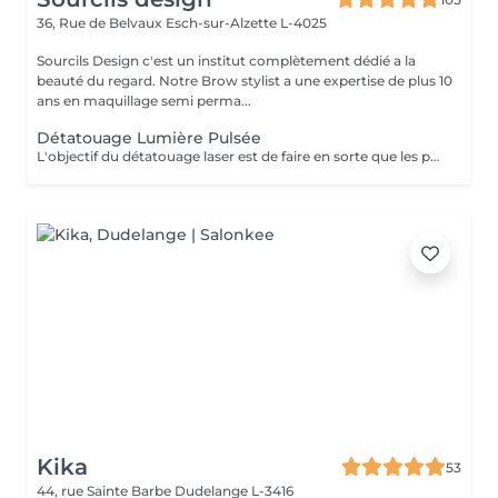
36, Rue de Belvaux
Esch-sur-Alzette L-4025
Sourcils Design c'est un institut complètement dédié a la
beauté du regard. Notre Brow stylist a une expertise de plus 10
ans en maquillage semi perma...
Détatouage Lumière Pulsée
L'objectif du détatouage laser est de faire en sorte que les particules d'encre soient digérables par l'organisme. Ainsi le faisceau d'énergie du laser vise le pigment et permet de le faire éclater. Il va ensuite être éliminé par les globules blancs. La quantité de séances dépendra du type d'encre, de la peau et de la technique utilisée par le professionnel qui a réalisé votre tatouage des sourcils. seulement un mois apres la première séance la praticienne pourra déterminer le numéro de séances nécessaires, dans. certaines cas une seule séance suffit comme dans certains outres nous pouvons besoin de trois ou plus. Les poils peuvent temporairement devenir blancs "en raison de l'élimination des pigments" explique l'experte. Cette décoloration est courante et temporaire (en quelques jours seulement, les sourcils retrouvent leur couleur d'origine).
Kika
53
44, rue Sainte Barbe
Dudelange L-3416