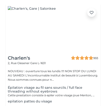
Charlen's
993
2, Rue Glesener
Gare L-1631
NOUVEAU : ouverture tous les lundis !!!! NON STOP DU LUNDI
AU SAMEDI L'incontournable institut de beauté à Luxembourg.
Nous sommes connues pour n...
Épilation visage au fil sans sourcils / full face
threading without eyebrows
Cette prestation consiste à epiler votre visage joue Menton, front et le long des oreilles les sourcils et le cou sont en extra
epilation pattes du visage