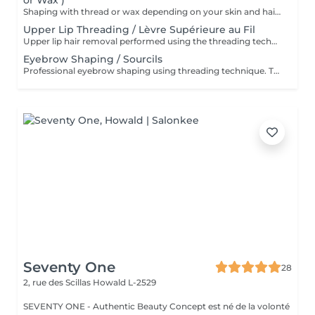
or Wax )
Shaping with thread or wax depending on your skin and hair type. * Restructuration des sourcils au fil ou à la cire selon votre peau et votre pilosité
Upper Lip Threading / Lèvre Supérieure au Fil
Upper lip hair removal performed using the threading technique for precise and gentle results. Ideal for sensitive skin and facial hair removal. Épilation de la lèvre supérieure réalisée à l'aide de la technique au fil pour un résultat précis et en douceur. Idéale pour les peaux sensibles et l'épilation du visage
Eyebrow Shaping / Sourcils
Professional eyebrow shaping using threading technique. The skin is cleansed before the procedure, and a soothing regenerative cream is applied afterwards. Restructuration professionnelle des sourcils au fil. La peau est nettoyée avant la procédure et une crème apaisante et régénérante est appliquée après le soin
Seventy One
28
2, rue des Scillas
Howald L-2529
SEVENTY ONE - Authentic Beauty Concept est né de la volonté