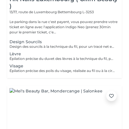
)
13/17, route de Luxembourg
Bettembourg L-3253
Le parking dans la rue c'est payent, vous pouvez prendre votre
ticket en ligne avec l'application Indigo Neo (prenez 30min
pour le premier ticket, c'e...
Design Sourcils
Design des sourcils à la technique du fil, pour un tracé net et harmonieux. Le service comprend la définition de la forme adaptée à votre visage, pour un résultat naturel et parfaitement structuré.
Lèvre
Épilation précise du duvet des lèvres à la technique du fil, pour un contour net et lisse. Le service assure un résultat délicat, confortable et parfaitement soigné.
Visage
Épilation précise des poils du visage, réalisée au fil ou à la cire, pour un teint net et lisse. Le service inclut la préparation et le soin de la peau, assurant un résultat confortable, soigné et durable.