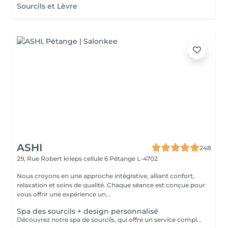
Sourcils et Lèvre
ASHI
248
29, Rue Robert krieps cellule 6
Pétange L-4702
Nous croyons en une approche intégrative, alliant confort,
relaxation et soins de qualité. Chaque séance est conçue pour
vous offrir une expérience un...
Spa des sourcils + design personnalisé
Découvrez notre spa de sourcils, qui offre un service complet pour sublimer vos sourcils. Notre protocole inclut une exfoliation douce pour préparer la peau, une hydratation nourrissante pour un confort optimal, et une épilation précise par threading pour révéler la beauté naturelle de vos sourcils. Offrez à votre regard une attention particulière et laissez-nous vous aider à obtenir des sourcils parfaitement définis et radieux.