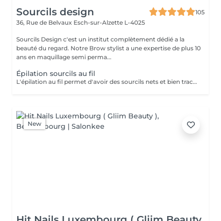
Sourcils design
105
36, Rue de Belvaux
Esch-sur-Alzette L-4025
Sourcils Design c'est un institut complètement dédié a la
beauté du regard. Notre Brow stylist a une expertise de plus 10
ans en maquillage semi perma...
Épilation sourcils au fil
L'épilation au fil permet d'avoir des sourcils nets et bien tracés. Avec des sourcils bien dessinés, vous pourrez avoir un regard attrayant et charmant. Pas de poils incarnés Les poils incarnés sont des poils qui poussent sous la peau. Ils ne sont pas esthétiques. Ils peuvent aussi causer des inflammations et des boutons rouges douloureux. Avec l'épilation au fil, vous pouvez dire adieu aux poils incarnés. Vous aurez un résultat efficace et une peau douce. D'un autre côté, cette technique d'épilation évite les poils cassés.
New
Hit Nails Luxembourg ( Gliim Beauty