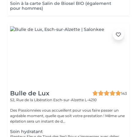
Soin à la carte Salin de Biosel BIO (également
pour hommes)
Bulle de Lux
143
52, Rue de la Libération
Esch-sur-Alzette L-4210
Des Passionnées vous accueillent pour vous faire passer un
agréable moment, quelle que soit votre prestation ! Même une
épilation sera un instant de d...
Soin hydratant
{Senteur Fleur de Tiaré des îles} Pour s'immerger avec délectation dans un lagon d'hydratation intense... Un voyage enchanteur au cur des plus belles îles polynésiennes pour révéler votre beauté originelle. Alliance parfaite de sensorialité et d'efficacité, ce soin associe des textures gorgées d'actifs aux couleurs chatoyantes à des actifs haute performance pour inonder la peau de bien-être et lui procurer une sensation d'hydratation absolue. [Peau déshydratée.]