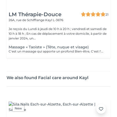
LM Thérapie-Douce
21
26A, rue de Schifflange
Kayl L-3676
Je reçois du Lundi à jeudi de 10 h à 20 h ; vendredi et samedi de
10 h à 18 h ; En cas de déplacement à votre domicile, à partir de
janvier 2024, un...
Massage « Taoiste » (Tête, nuque et visage)
C'est un massage qui apporte un profond Bien-être, C'est l'une des techniques les plus efficaces pour harmoniser le corps et l'esprit, lutter contre le stress, l'agitation, L'anxiété, les émotions, l insomnie, la fatigue etc ... La tête est le lieu où se réuni et se concentre l'ensemble du système nerveux. Toutes les informations transmises aux nerfs transitent par la tête. Le massage de la tête Prodigue à l'ensemble du corps relaxation, une meilleure circulation du sang et une Bonne oxygénation. Le massage de la nuque et épaules permet de soulager les douleurs, décontracter les muscles et les tensions. Contre-indications : Il est déconseillé aux patients souffrant de problème d'hypertension artérielle grave, Aux patients ayant subi une opération crânienne récente (moins de 3 mois), a toutes personnes qui réagiraient de manière inhabituelle pendant le massage (agitation, raideur etc)...ou des lésions cutanées sur la tête. Le visage a de très nombreux muscles, qui eux aussi doivent travailler pour être en forme. Le massage du visage relâche les tensions, détends en profondeur, améliore la santé des yeux, du nez, atténue aussi les rides, les crispations, dénoue les muscles tendus, décontracte la mâchoire. Il combat et prévient les migraines et les maux de tête. Il améliore l'humeur de la personne. Il aide à réduire l'insomnie et l'anxiété. Il combat le rhume et apporte un soulagement immédiat aux personnes souffrant de sinusite. Il favorise la concentration
We also found Facial care around Kayl
New