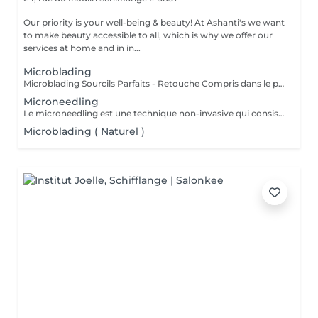
Our priority is your well-being & beauty! At Ashanti's we want
to make beauty accessible to all, which is why we offer our
services at home and in in...
Microblading
Microblading Sourcils Parfaits - Retouche Compris dans le prix. Un sourcil dessiné avec précision poil à poil, pour un résultat ultra-naturel qui sublime votre regard. Chaque prestation est personnalisée selon la forme de votre visage, votre style et vos envies, pour un effet harmonieux et élégant. Bienfaits : Sourcils pleins et parfaitement dessinés Résultat naturel, comme vos vrais poils Gain de temps au quotidien : fini le maquillage des sourcils Retouche possible pour un effet durable Résultat : un regard sublimé, structuré et naturel, qui attire tous les regards Sur rendez-vous !
Microneedling
Le microneedling est une technique non-invasive qui consiste à créer des micro-perforations sur la peau à l'aide d'une pièce à main équipée de micro-aiguilles. A chaque passage, celles-ci stimulent l'épiderme et agissent sur la circulation sanguine. La production d'élastine, de fibroblastes et de collagène, responsables de l'élasticité et de la fermeté de la peau, est relancée, ce qui densifie le derme et booste sa qualité.
Microblading ( Naturel )