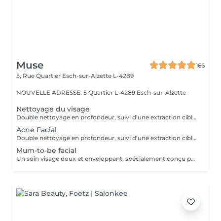
Muse
166
5, Rue Quartier
Esch-sur-Alzette L-4289
NOUVELLE ADRESSE: 5 Quartier L-4289 Esch-sur-Alzette
Nettoyage du visage
Double nettoyage en profondeur, suivi d'une extraction ciblée. Soin spécifique adapté aux besoins de votre peau, avec application d'un sérum et d'un masque pour purifier, rééquilibrer et illuminer le teint. Si la peau présente une inflammation ou de l'acné active, il est recommandé de privilégier le soin visage acné, plus adapté et respectueux de l'état cutané.
Acne Facial
Double nettoyage en profondeur, suivi d'une extraction ciblée. Selon l'état de la peau et le niveau d'inflammation, le soin peut inclure un peeling ou un traitement spécifique. Application d'un sérum adapté et d'un masque apaisant pour rééquilibrer la peau.
Mum-to-be facial
Un soin visage doux et enveloppant, spécialement conçu pour les futures mamans. Double nettoyage délicat, suivi d'un soin adapté aux besoins de la peau pendant la grossesse. Application d'un sérum et d'un masque pour hydrater, apaiser et révéler l'éclat naturel. Un moment de calme et de reconnexion, pour prendre soin de vous et de la vie que vous portez