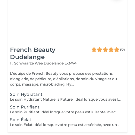
French Beauty
159
Dudelange
11, Schwaarze Wee
Dudelange L-3474
L'équipe de French'Beauty vous propose des prestations
d'onglerie, de pédicure, d'épilations, de soin du visage et du
corps, massage, microblading, Hy...
Soin Hydratant
Le soin Hydratant Nature Is Future, Idéal lorsque vous avez la sensation de peau qui tire, d'inconfort, squames. Votre peau sera plus lumineuse et plus agréable.
Soin Purifiant
Le soin Purifiant Idéal lorsque votre peau est luisante, avec des boutons et/ou des points noirs. Votre peau sera purifiée, assainie et votre sécrétion de sébum régulée.
Soin Éclat
Le soin Éclat Idéal lorsque votre peau est asséchée, avec un teint terne, poches/cernes. Votre peau sera revitalisée, relipidée et décongestionnée et beaucoup plus éclatante !