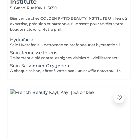
Institute
5, Grand-Rue
Kayl L-3650
Bienvenue chez GOLDEN RATIO BEAUTY INSTITUTE Un lieu où
expertise, précision et harmonie s'unissent pour révéler votre
beauté naturelle. Notre phil...
Hydrafacial
Soin Hydrofacial - nettoyage en profondeur et hydratation intense. Un soin innovant non invasif qui combine un nettoyage doux, une extraction par aspiration et une infusion de sérums actifs. Le traitement purifie la peau, resserre les pores, hydrate en profondeur et redonne immédiatement éclat et fraîcheur. Convient à tous les types de peau. Une peau propre, lisse et lumineuse - sans douleur, sans temps de récupération.
Soin Jeunesse Intensif
Traitement ciblé contre les signes visibles du vieillissement Rides Relâchement cutané Perte de fermeté Un soin haute performance qui agit en profondeur pour corriger les signes visibles du vieillissement. Grâce à des techniques expertes et des actifs puissants, ce traitement stimule la production de collagène, raffermit les tissus et lisse les rides. La peau retrouve tonicité, éclat et densité. Les contours du visage sont visiblement redessinés. Résultat : une peau plus ferme, plus lisse, visiblement rajeunie.
Soin Saisonnier Oxygènent
À chaque saison, offrez à votre peau un souffle nouveau. Un rituel réconfortant et surprenant, riche en textures, senteurs et sensations. Ce soin évolue au rythme des saisons pour répondre aux besoins spécifiques de votre peau : hydratation, éclat, tonus et vitalité. Un véritable moment de bien-être et de fraîcheur, qui ravive l'éclat naturel du teint et réveille les sens. Résultat : une peau ressourcée, lumineuse et parfaitement hydratée.