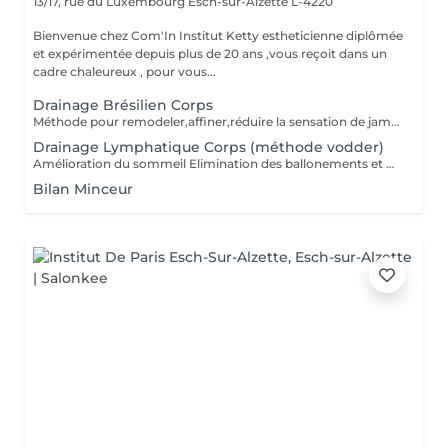
13/17, rue du Luxembourg
Esch-sur-Alzette L-4220
Bienvenue chez Com'In Institut Ketty estheticienne diplômée
et expérimentée depuis plus de 20 ans ,vous reçoit dans un
cadre chaleureux , pour vous...
Drainage Brésilien Corps
Méthode pour remodeler,affiner,réduire la sensation de jambes lourdes ,rétention d eau,améliorer la circulation sanguine et lymphatique,detoxifier,réduire la cellulite. Effet détente et favorise la relaxation
Drainage Lymphatique Corps (méthode vodder)
Amélioration du sommeil Elimination des ballonements et des toxines Stimulation du système immunitaire Manoeuvres douces
Bilan Minceur