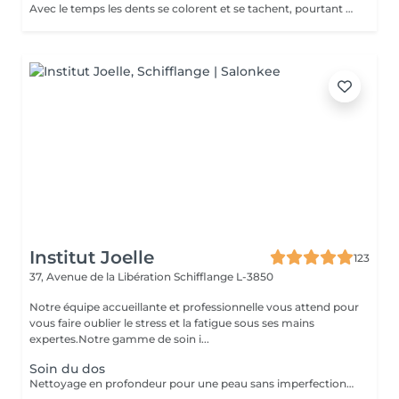
Avec le temps les dents se colorent et se tachent, pourtant un joli sourire passe par des dents blanches. Parmi les nombreuses techniques existant sur le marché, le blanchiment des dents sans peroxyde vous garantit un résultat efficace et sans aucun danger. La séance de blanchiment, réalisée par un professionnel, dure entre 40 et 45minutes.
Institut Joelle
123
37, Avenue de la Libération
Schifflange L-3850
Notre équipe accueillante et professionnelle vous attend pour
vous faire oublier le stress et la fatigue sous ses mains
expertes.Notre gamme de soin i...
Soin du dos
Nettoyage en profondeur pour une peau sans imperfections et plus lisse