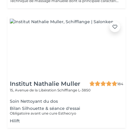
Technique de massage manuelle dont la principale caractéristique est l'application de mouvements vigoureux, rapides et fermes sur tout le corps. Ce massage a des résultats surprenants car il a été conçu pour modeler les adipocytes, c'est-à-dire déplacer la graisse au bon endroit et ainsi donner plus de contour au corps. Le malaxage, le pincement et le glissement sont quelques-unes des manuvres qui promettent de donner de nouvelles formes au corps et garantir une silhouette plus sinueuse.
Institut Nathalie Muller
184
15, Avenue de la Libération
Schifflange L-3850
Soin Nettoyant du dos
Bilan Silhouette & séance d'essai
Obligatoire avant une cure Esthecryo
Hilift