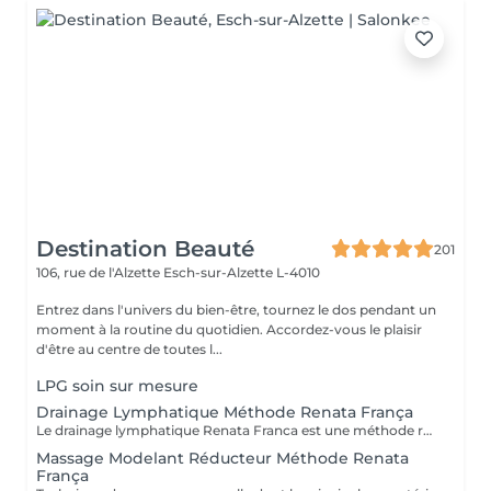
Destination Beauté
201
106, rue de l'Alzette
Esch-sur-Alzette L-4010
Entrez dans l'univers du bien-être, tournez le dos pendant un
moment à la routine du quotidien. Accordez-vous le plaisir
d'être au centre de toutes l...
LPG soin sur mesure
Drainage Lymphatique Méthode Renata França
Le drainage lymphatique Renata Franca est une méthode revisité du drainage lymphatique traditionnel qui permet d'obtenir des résultats plus rapides et visuels impressionnants. L'objectif du drainage manuel, c'est de stimuler le système lymphatique pour qu'il accélère son fonctionnement et élimine ce qui l'empêchait de fonctionner correctement. Pour ce faire, il va falloir stimuler les ganglions et les organes d'élimination. Plus il est pratiqué régulièrement, plus il sera efficace et permettra de soutenir le système lymphatique plutôt que de le relancer à chaque fois.
Massage Modelant Réducteur Méthode Renata
França