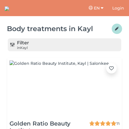
EN
Login
Body treatments
in
Kayl
Filter
in
Kayl
Golden Ratio Beauty
71