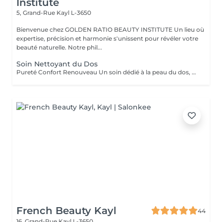
Institute
5, Grand-Rue
Kayl L-3650
Bienvenue chez GOLDEN RATIO BEAUTY INSTITUTE Un lieu où
expertise, précision et harmonie s'unissent pour révéler votre
beauté naturelle. Notre phil...
Soin Nettoyant du Dos
Pureté Confort Renouveau Un soin dédié à la peau du dos, souvent sujette aux impuretés et irritations. Ce protocole associe un nettoyage en profondeur et une exfoliation douce pour désincruster les pores, éliminer les cellules mortes et apaiser la peau. Idéal pour purifier, lisser et revitaliser cette zone souvent exposée aux agressions extérieures. Résultat : une peau nette, douce, apaisée et rafraîchie.
French Beauty Kayl
44
16, Grand-Rue
Kayl L-3650