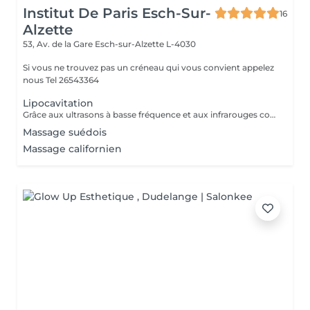
Institut De Paris Esch-Sur-
16
Alzette
53, Av. de la Gare
Esch-sur-Alzette L-4030
Si vous ne trouvez pas un créneau qui vous convient appelez
nous Tel 26543364
Lipocavitation
Grâce aux ultrasons à basse fréquence et aux infrarouges combiné sur un même appareil la CCAV vous permet de perdre du poids ainsi que de raffermir la peau relâchée une vrai solution pour éviter la chirurgie esthétique, la CCAV permet aussi d'améliorer l'aspect de la peau et éliminer la cellulite
Massage suédois
Massage californien