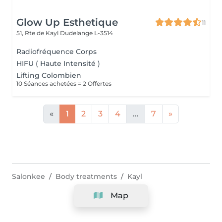
Glow Up Esthetique
11
51, Rte de Kayl
Dudelange L-3514
Radiofréquence Corps
HIFU ( Haute Intensité )
Lifting Colombien
10 Séances achetées = 2 Offertes
«
1
2
3
4
...
7
»
Salonkee
Body treatments
Kayl
Map