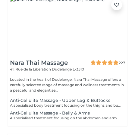
Nara Thai Massage
227
41, Rue de la Libération
Dudelange L-3510
Located in the heart of Dudelange, Nara Thai Massage offers a
carefully selected range of massage and wellness treatments in
a peaceful and elegant se...
Anti-Cellulite Massage - Upper Leg & Buttocks
A specialised body treatment focusing on the thighs and buttocks using intensive massage techniques designed to stimulate circulation and work the underlying tissues. This targeted treatment helps improve skin appearance, support tissue tone, and leave the treated areas feeling smoother, firmer, and revitalised.
Anti-Cellulite Massage - Belly & Arms
A specialised treatment focusing on the abdomen and arms using targeted massage techniques designed to stimulate circulation and support the skin's natural appearance. This intensive treatment helps improve tissue tone, enhance skin texture, and leave the treated areas feeling smoother, more supple, and refreshed.