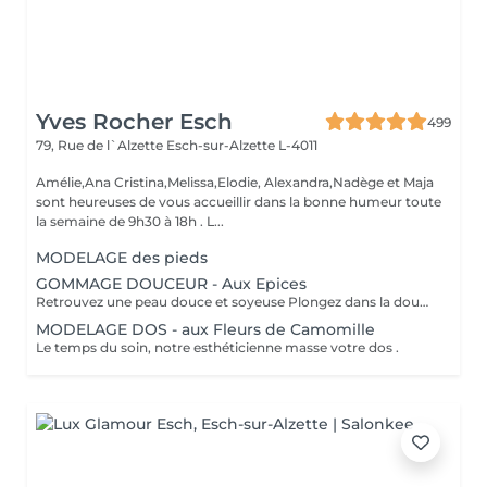
Yves Rocher Esch
499
79, Rue de l`Alzette
Esch-sur-Alzette L-4011
Amélie,Ana Cristina,Melissa,Elodie, Alexandra,Nadège et Maja
sont heureuses de vous accueillir dans la bonne humeur toute
la semaine de 9h30 à 18h . L...
MODELAGE des pieds
GOMMAGE DOUCEUR - Aux Epices
Retrouvez une peau douce et soyeuse Plongez dans la douceur tropicale dIndonésie à travers les notes épicées des huiles essentielles de Girofle et de Muscade. Ce gommage aux effluves chauds et naturels vous transporte tout en exfoliant délicatement votre peau : elle est douce, lumineuse et satinée.
MODELAGE DOS - aux Fleurs de Camomille
Le temps du soin, notre esthéticienne masse votre dos .