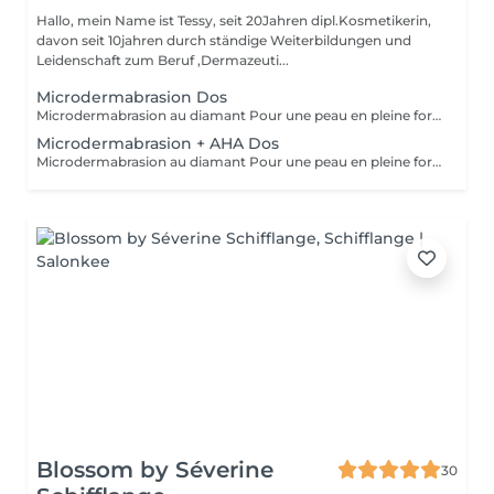
Hallo, mein Name ist Tessy, seit 20Jahren dipl.Kosmetikerin,
davon seit 10jahren durch ständige Weiterbildungen und
Leidenschaft zum Beruf ,Dermazeuti...
Microdermabrasion Dos
Microdermabrasion au diamant Pour une peau en pleine forme La microdermabrasion au diamant élimine les cellules mortes à la surface de la peau et les aspire immédiatement grâce à un système à vide. La peau retrouve ainsi sa porosité. - Résultats visibles immédiatement et durables - Préparation optimale de la peau - Réduction des imperfections cutanées et des taches pigmentaires - Réduction des taches de vieillesse - Réduction des ridules - Optimisation du grain de peau - Raffinement des pores - Stimulation de la régénération cellulaire
Microdermabrasion + AHA Dos
Microdermabrasion au diamant Pour une peau en pleine forme La microdermabrasion au diamant élimine les cellules mortes à la surface de la peau et les aspire immédiatement grâce à un système à vide. La peau retrouve ainsi sa porosité. - Résultats visibles immédiatement et durables - Préparation optimale de la peau - Réduction des imperfections cutanées et des taches pigmentaires - Réduction des taches de vieillesse - Réduction des ridules - Optimisation du grain de peau - Raffinement des pores - Stimulation de la régénération cellulaire
Blossom by Séverine
30