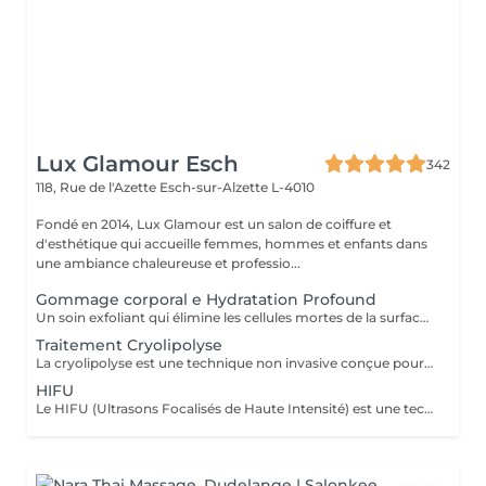
Lux Glamour Esch
342
118, Rue de l'Azette
Esch-sur-Alzette L-4010
Fondé en 2014, Lux Glamour est un salon de coiffure et
d'esthétique qui accueille femmes, hommes et enfants dans
une ambiance chaleureuse et professio...
Gommage corporal e Hydratation Profound
Un soin exfoliant qui élimine les cellules mortes de la surface de la peau, favorise le renouvellement cellulaire et prévient les poils incarnés. Ce rituel de beauté laisse la peau plus lisse, douce et visiblement plus saine. Idéal pour retrouver une peau éclatante et soyeuse.
Traitement Cryolipolyse
La cryolipolyse est une technique non invasive conçue pour réduire les amas graisseux localisés. Grâce au froid contrôlé, les cellules graisseuses sont cristallisées puis éliminées naturellement par l'organisme, sans chirurgie ni aiguilles. Ce traitement permet de remodeler la silhouette de façon ciblée, avec des résultats progressifs et durables, tout en préservant la peau et les tissus environnants. Idéal pour les zones comme le ventre, les cuisses ou les bras, il offre une alternative sûre et efficace pour affiner la silhouette.
HIFU
Le HIFU (Ultrasons Focalisés de Haute Intensité) est une technique non invasive de lifting et de raffermissement du visage et du corps. Grâce à des ultrasons ciblés, il stimule la production naturelle de collagène et d'élastine, améliorant la fermeté et l'élasticité de la peau. Ce traitement permet de souligner les contours du visage, réduire les rides et raffermir les zones relâchées, sans chirurgie ni injections. Les résultats sont progressifs et naturels, avec un minimum de contraintes et une récupération rapide.