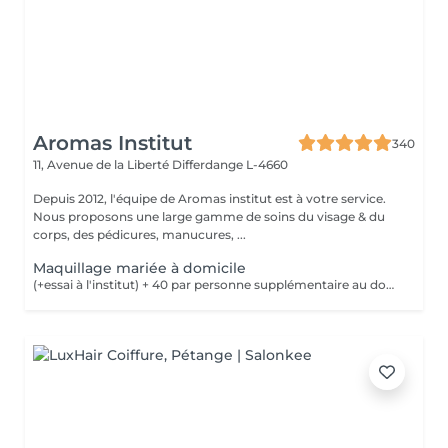
Aromas Institut
340
11, Avenue de la Liberté
Differdange L-4660
Depuis 2012, l'équipe de Aromas institut est à votre service.
Nous proposons une large gamme de soins du visage & du
corps, des pédicures, manucures, ...
Maquillage mariée à domicile
(+essai à l'institut) + 40 par personne supplémentaire au domicile de la mariée pour un maquillage le jour de la cérémonie Nous vous prions de bien vouloir respecter votre rendez-vous. En prenant rendez-vous, vous occupez une place, dont une autre personne aurait éventuellement besoin. Tout rendez-vous non annulé 24h en avance, est susceptible d'être facturé. (Si vous ne pouvez pas vous présenter à votre RDV, proposez-le éventuellement à un proche ou à un ami) Toute l'équipe de Aromas Institut vous remercie pour votre respect et votre compréhension.