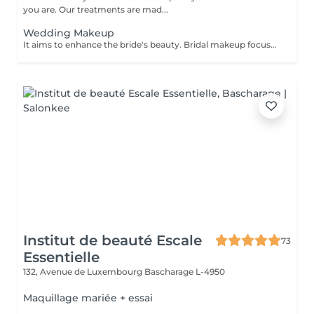
you are. Our treatments are mad...
Wedding Makeup
It aims to enhance the bride's beauty. Bridal makeup focuses on creating a flawless elegant and timeless look for your special day. It includes: - perfect foundation - correction - eyes makeup - eyebrows - perfect lips
Institut de beauté Escale
73
Essentielle
132, Avenue de Luxembourg
Bascharage L-4950
Maquillage mariée + essai