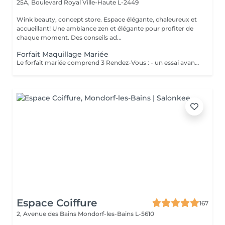
25A, Boulevard Royal
Ville-Haute L-2449
Wink beauty, concept store. Espace élégante, chaleureux et
accueillant! Une ambiance zen et élégante pour profiter de
chaque moment. Des conseils ad...
Forfait Maquillage Mariée
Le forfait mariée comprend 3 Rendez-Vous : - un essai avant la prestation du jour J ( Afin de déterminer vos besoins, vos envies, la thématique de cette journée ) - une épilation des sourcils ( Pour ouvrir, & sublimer le regard ) - Maquillage Jour J ( Réalisation du maquillage décidé lors du rendez-vous test )
Espace Coiffure
167
2, Avenue des Bains
Mondorf-les-Bains L-5610