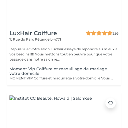
LuxHair Coiffure
295
7, Rue du Parc
Pétange L-4771
Depuis 2017 votre salon Luxhair essaye de répondre au mieux à
vos besoins !!!! Nous mettons tout en oeuvre pour que votre
passage dans notre salon re...
Moment Vip Coiffure et maquillage de mariage
votre domicile
MOMENT VIP Coiffure et maquillage à votre domicile Vous vous mariez bientôt ??? Félicitations ! Pour que ce jour soit unique et parfait,laissez-nous prendre soin de vous. Inoubliable: Votre Moment d'Exception"Votre mariage est bien plus qu'un simple événement - c'est un chapitre magique dans l'histoire de votre vie. Chez nous, nous célébrons votre unicité et mettons en valeur votre beauté naturelle pour faire de ce jour le plus mémorable de votre vie. Votre Beauté, Notre Priorité: Parce que vous êtes la personne la plus importante pour ce moment d'exception, notre équipe dévouée de coiffeurs et de maquilleurs met tout en uvre pour vous sublimer, en accord avec votre style personnel et votre vision pour le grand jour. Coiffure de Rêve: De la sophistication classique à l'audace moderne, nous créons des coiffures qui capturent l'essence de votre personnalité et complètent à la perfection votre tenue de mariée, vous faisant rayonner de confiance et d'élégance. Maquillage Élégant: Avec une touche experte, notre équipe de maquilleurs vous offre un look qui met en valeur votre beauté naturelle tout en résistant aux larmes de joie et en vous assurant une allure impeccable tout au long de la journée. Votre Moment, parce que ce jour vous appartient, nous vous offrons un moment de luxe et d'intimité où vous pouvez vous détendre et vous préparer en toute sérénité, sachant que vous êtes entre de bonnes mains. Laissez -nous vous aider à créer des souvenirs inoubliables